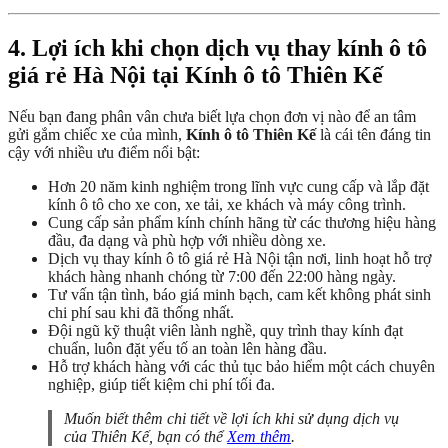
4. Lợi ích khi chọn dịch vụ thay kính ô tô
giá rẻ Hà Nội tại Kính ô tô Thiên Kế
Nếu bạn đang phân vân chưa biết lựa chọn đơn vị nào để an tâm
gửi gắm chiếc xe của mình,
Kính ô tô Thiên Kế
là cái tên đáng tin
cậy với nhiều ưu điểm nổi bật:
Hơn 20 năm kinh nghiệm trong lĩnh vực cung cấp và lắp đặt
kính ô tô cho xe con, xe tải, xe khách và máy công trình.
Cung cấp sản phẩm kính chính hãng từ các thương hiệu hàng
đầu, đa dạng và phù hợp với nhiều dòng xe.
Dịch vụ thay kính ô tô giá rẻ Hà Nội tận nơi, linh hoạt hỗ trợ
khách hàng nhanh chóng từ 7:00 đến 22:00 hàng ngày.
Tư vấn tận tình, báo giá minh bạch, cam kết không phát sinh
chi phí sau khi đã thống nhất.
Đội ngũ kỹ thuật viên lành nghề, quy trình thay kính đạt
chuẩn, luôn đặt yếu tố an toàn lên hàng đầu.
Hỗ trợ khách hàng với các thủ tục bảo hiểm một cách chuyên
nghiệp, giúp tiết kiệm chi phí tối đa.
Muốn biết thêm chi tiết về lợi ích khi sử dụng dịch vụ
của Thiên Kế, bạn có thể
Xem thêm
.