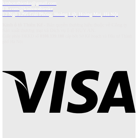
kinhotothienke@gmail.com
FB.com/@kinhotothienke
12 Ngõ 1295 Giải Phóng, Hoàng Liệt, Hoàng Mai, Hà Nội
Kính ô tô Thiên Kế
- Bản quyền thương hiệu thuộc về Công ty
Sản xuất thương mại và Dich vụ ô tô HUY AN.
Giấy phép ĐKKD số
0108.139.180
cấp bởi Sở Kế hoạch và Đầu tư Thành
phố Hà Nội.