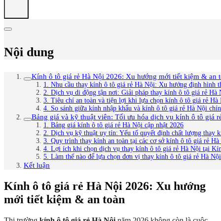
Nội dung
Kính ô tô giá rẻ Hà Nội 2026: Xu hướng mới tiết kiệm & an 
1. Nhu cầu thay kính ô tô giá rẻ Hà Nội: Xu hướng định hình t
2. Dịch vụ di động tận nơi: Giải pháp thay kính ô tô giá rẻ Hà 
3. Tiêu chí an toàn và tiện lợi khi lựa chọn kính ô tô giá rẻ Hà
4. So sánh giữa kính nhập khẩu và kính ô tô giá rẻ Hà Nội chí
Bảng giá và kỹ thuật viên: Tối ưu hóa dịch vụ kính ô tô giá 
1. Bảng giá kính ô tô giá rẻ Hà Nội cập nhật 2026
2. Dịch vụ kỹ thuật uy tín: Yếu tố quyết định chất lượng thay k
3. Quy trình thay kính an toàn tại các cơ sở kính ô tô giá rẻ Hà
4. Lợi ích khi chọn dịch vụ thay kính ô tô giá rẻ Hà Nội tại K
5. Làm thế nào để lựa chọn đơn vị thay kính ô tô giá rẻ Hà Nội
Kết luận
Kính ô tô giá rẻ Hà Nội 2026: Xu hướng
mới tiết kiệm & an toàn
Thị trường
kính ô tô giá rẻ Hà Nội
năm 2026 không còn là cuộc