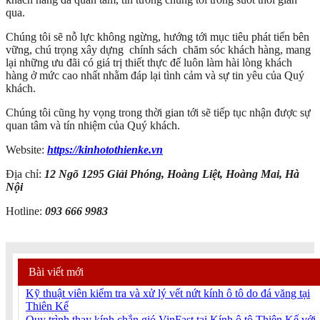
qua.
Chúng tôi sẽ nỗ lực không ngừng, hướng tới mục tiêu phát tiển bên
vững, chú trọng xây dựng chính sách chăm sóc khách hàng, mang
lại những ưu đãi có giá trị thiết thực để luôn làm hài lòng khách
hàng ở mức cao nhất nhằm đáp lại tình cảm và sự tin yêu của Quý
khách.
Chúng tôi cũng hy vọng trong thời gian tới sẽ tiếp tục nhận được sự
quan tâm và tín nhiệm của Quý khách.
Website:
https://kinhotothienke.vn
Địa chỉ:
12 Ngõ 1295 Giải Phóng, Hoàng Liệt, Hoàng Mai, Hà
Nội
Hotline:
093 666 9983
Bài viết mới
Kỹ thuật viên kiểm tra và xử lý vết nứt kính ô tô do đá văng tại
Thiên Kế
Quy trình thay kính chắn gió VinFast tại Kính ô tô Thiên Kế với