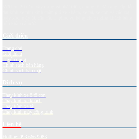
Với hơn 20 năm xây dựng và phát triển, chúng tôi đã cung cấp, lắp
đặt kính xe như kính chắn gió xe khách, xe tải, xe con và các loại
máy xúc, máy ủi, cần cẩu... phục vụ hàng chục nghìn khách hàng
trên khắp cả nước.
Giới thiệu
Trang chủ
Giới thiệu
Tuyển dụng
Chính sách bán hàng
Chính sách bảo mật
Dịch vụ
Thay kính xe ô tô con
Thay kính xe khách
Thay kính xe tải
Thay kính máy công trình
Liên hệ
Hotline: 093 666 9983