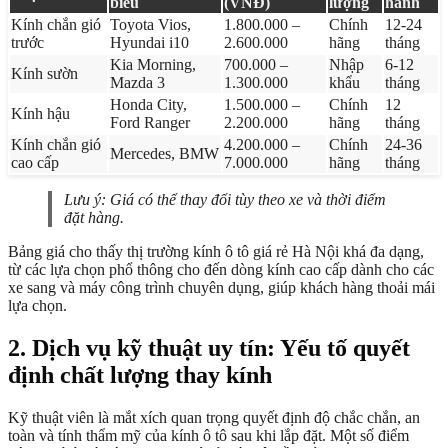
biểu
(VNĐ)
lượng
hành
Kính chắn gió
Toyota Vios,
1.800.000 –
Chính
12-24
trước
Hyundai i10
2.600.000
hãng
tháng
Kia Morning,
700.000 –
Nhập
6-12
Kính sườn
Mazda 3
1.300.000
khẩu
tháng
Honda City,
1.500.000 –
Chính
12
Kính hậu
Ford Ranger
2.200.000
hãng
tháng
Kính chắn gió
4.200.000 –
Chính
24-36
Mercedes, BMW
cao cấp
7.000.000
hãng
tháng
Lưu ý: Giá có thể thay đổi tùy theo xe và thời điểm
đặt hàng.
Bảng giá cho thấy thị trường kính ô tô giá rẻ Hà Nội khá đa dạng,
từ các lựa chọn phổ thông cho đến dòng kính cao cấp dành cho các
xe sang và máy công trình chuyên dụng, giúp khách hàng thoải mái
lựa chọn.
2. Dịch vụ kỹ thuật uy tín: Yếu tố quyết
định chất lượng thay kính
Kỹ thuật viên là mắt xích quan trọng quyết định độ chắc chắn, an
toàn và tính thẩm mỹ của kính ô tô sau khi lắp đặt. Một số điểm