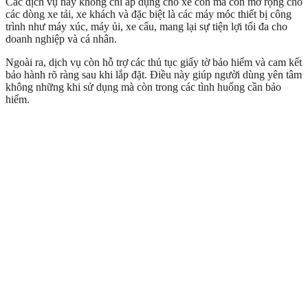
Các dịch vụ này không chỉ áp dụng cho xe con mà còn mở rộng cho
các dòng xe tải, xe khách và đặc biệt là các máy móc thiết bị công
trình như máy xúc, máy ủi, xe cẩu, mang lại sự tiện lợi tối đa cho
doanh nghiệp và cá nhân.
Ngoài ra, dịch vụ còn hỗ trợ các thủ tục giấy tờ bảo hiểm và cam kết
bảo hành rõ ràng sau khi lắp đặt. Điều này giúp người dùng yên tâm
không những khi sử dụng mà còn trong các tình huống cần bảo
hiểm.