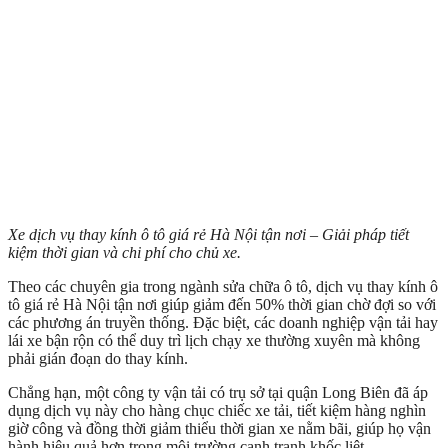
Xe dịch vụ thay kính ô tô giá rẻ Hà Nội tận nơi – Giải pháp tiết
kiệm thời gian và chi phí cho chủ xe.
Theo các chuyên gia trong ngành sửa chữa ô tô, dịch vụ thay kính ô
tô giá rẻ Hà Nội tận nơi giúp giảm đến 50% thời gian chờ đợi so với
các phương án truyền thống. Đặc biệt, các doanh nghiệp vận tải hay
lái xe bận rộn có thể duy trì lịch chạy xe thường xuyên mà không
phải gián đoạn do thay kính.
Chẳng hạn, một công ty vận tải có trụ sở tại quận Long Biên đã áp
dụng dịch vụ này cho hàng chục chiếc xe tải, tiết kiệm hàng nghìn
giờ công và đồng thời giảm thiểu thời gian xe nằm bãi, giúp họ vận
hành hiệu quả hơn trong môi trường cạnh tranh khốc liệt.