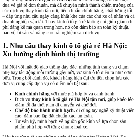
đua về giá rẻ đơn thuần, mà đã chuyển mình thành chiến trường của
các dịch vụ thay kính tận nơi, tiêu chuẩn chính hãng, chất lượng tốt
– đáp ứng nhu cầu ngày càng khắt khe của các chủ xe cá nhân và cả
doanh nghiệp vận tải. Thay kính ô tô giá rẻ không chỉ giúp giảm chi
phí đáng kể mà quan trọng hơn, nó còn đảm bảo an toàn kỹ thuật,
bảo vệ tài sản và nâng cao trải nghiệm sau dịch vụ.
1. Nhu cầu thay kính ô tô giá rẻ Hà Nội:
Xu hướng định hình thị trường
Hà Nội với mật độ giao thông dày đặc, những tình trạng va chạm
nhẹ hay tác động môi trường gây nứt, vỡ kính ô tô diễn ra như cơm
bữa. Trong bối cảnh đó, khách hàng hiện đại ưu tiên chọn lựa các
đơn vị cung cấp dịch vụ có điểm nổi bật sau:
Kính chính hãng
với mức giá hợp lý và cạnh tranh.
Dịch vụ
thay kính ô tô giá rẻ Hà Nội tận nơi
, giúp khéo léo
giảm tối đa thời gian di chuyển và chờ đợi.
Chế độ bảo hành minh bạch
, đi cùng tay nghề kỹ thuật viên
cao, đảm bảo lắp đặt chuẩn xác, an toàn.
Tư vấn kỹ, minh bạch về nguồn gốc kính và lựa chọn sản
phẩm phù hợp với từng chủng loại xe.