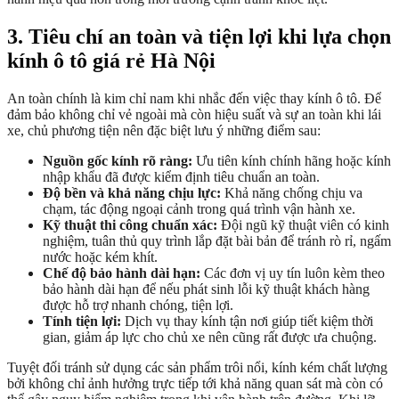
3. Tiêu chí an toàn và tiện lợi khi lựa chọn
kính ô tô giá rẻ Hà Nội
An toàn chính là kim chỉ nam khi nhắc đến việc thay kính ô tô. Để
đảm bảo không chỉ vẻ ngoài mà còn hiệu suất và sự an toàn khi lái
xe, chủ phương tiện nên đặc biệt lưu ý những điểm sau:
Nguồn gốc kính rõ ràng:
Ưu tiên kính chính hãng hoặc kính
nhập khẩu đã được kiểm định tiêu chuẩn an toàn.
Độ bền và khả năng chịu lực:
Khả năng chống chịu va
chạm, tác động ngoại cảnh trong quá trình vận hành xe.
Kỹ thuật thi công chuẩn xác:
Đội ngũ kỹ thuật viên có kinh
nghiệm, tuân thủ quy trình lắp đặt bài bản để tránh rò rỉ, ngấm
nước hoặc kém khít.
Chế độ bảo hành dài hạn:
Các đơn vị uy tín luôn kèm theo
bảo hành dài hạn để nếu phát sinh lỗi kỹ thuật khách hàng
được hỗ trợ nhanh chóng, tiện lợi.
Tính tiện lợi:
Dịch vụ thay kính tận nơi giúp tiết kiệm thời
gian, giảm áp lực cho chủ xe nên cũng rất được ưa chuộng.
Tuyệt đối tránh sử dụng các sản phẩm trôi nổi, kính kém chất lượng
bởi không chỉ ảnh hưởng trực tiếp tới khả năng quan sát mà còn có