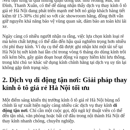
Nếu bạn từng đi qua những quận đông đúc như Hoàng Mai, Ba
Đình, Thanh Xuân, có thể dễ dàng nhận thấy dịch vụ thay kính ô tô
giá rẻ Hà Nội đang phát triển mạnh mẽ bởi nó giúp khách hàng tiết
kiệm từ 15-30% chi phí so với các showroom hãng, đồng thời vẫn
giữ nguyên khả năng bảo vệ vùng quan sát, đảm bảo an toàn khi lái
xe.
Ngày càng có nhiều người nhận ra rằng, việc lựa chọn kính loại rẻ
mà kém chất lượng có thể dẫn đến hậu quả nghiêm trọng hơn nhiều
chi phí thay kính. Ví dụ cụ thể đã được ghi nhận khi một tài xế tại
Hà Nội bị nứt kính hai lần chỉ trong vòng 6 tháng do dùng kính trôi
nổi kém bền, gây gián đoạn hoạt động và nguy hiểm khi lưu thông,
trong khi chủ xe khác sử dụng kính chính hãng tại dịch vụ uy tín lại
không gặp tình trạng này.
2. Dịch vụ di động tận nơi: Giải pháp thay
kính ô tô giá rẻ Hà Nội tối ưu
Một điểm sáng khiến thị trường kính ô tô giá rẻ Hà Nội bùng nổ
chính là sự xuất hiện ngày càng nhiều các dịch vụ thay kính
di
động tận nơi
. Chỉ cần một cuộc gọi, đội ngũ kỹ thuật viên có thể
đến tận nhà, văn phòng hoặc bất cứ đâu trong nội thành Hà Nội để
thay kính nhanh chóng, chuyên nghiệp.