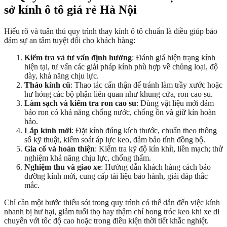
sở kính ô tô giá rẻ Hà Nội
Hiểu rõ và tuân thủ quy trình thay kính ô tô chuẩn là điều giúp bảo
đảm sự an tâm tuyệt đối cho khách hàng:
Kiểm tra và tư vấn định hướng
: Đánh giá hiện trạng kính
hiện tại, tư vấn các giải pháp kính phù hợp về chủng loại, độ
dày, khả năng chịu lực.
Tháo kính cũ
: Thao tác cẩn thận để tránh làm trầy xước hoặc
hư hỏng các bộ phận liên quan như khung cửa, ron cao su.
Làm sạch và kiểm tra ron cao su
: Dùng vật liệu mới đảm
bảo ron có khả năng chống nước, chống ồn và giữ kín hoàn
hảo.
Lắp kính mới
: Đặt kính đúng kích thước, chuẩn theo thông
số kỹ thuật, kiểm soát áp lực keo, đảm bảo tính đồng bộ.
Gia cố và hoàn thiện
: Kiểm tra kỹ độ kín khít, liền mạch; thử
nghiệm khả năng chịu lực, chống thấm.
Nghiệm thu và giao xe
: Hướng dẫn khách hàng cách bảo
dưỡng kính mới, cung cấp tài liệu bảo hành, giải đáp thắc
mắc.
Chỉ cần một bước thiếu sót trong quy trình có thể dẫn đến việc kính
nhanh bị hư hại, giảm tuổi thọ hay thậm chí bong tróc keo khi xe di
chuyển với tốc độ cao hoặc trong điều kiện thời tiết khắc nghiệt.