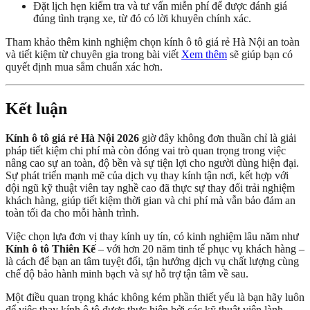
Đặt lịch hẹn kiểm tra và tư vấn miễn phí để được đánh giá
đúng tình trạng xe, từ đó có lời khuyên chính xác.
Tham khảo thêm kinh nghiệm chọn kính ô tô giá rẻ Hà Nội an toàn
và tiết kiệm từ chuyên gia trong bài viết
Xem thêm
sẽ giúp bạn có
quyết định mua sắm chuẩn xác hơn.
Kết luận
Kính ô tô giá rẻ Hà Nội 2026
giờ đây không đơn thuần chỉ là giải
pháp tiết kiệm chi phí mà còn đóng vai trò quan trọng trong việc
nâng cao sự an toàn, độ bền và sự tiện lợi cho người dùng hiện đại.
Sự phát triển mạnh mẽ của dịch vụ thay kính tận nơi, kết hợp với
đội ngũ kỹ thuật viên tay nghề cao đã thực sự thay đổi trải nghiệm
khách hàng, giúp tiết kiệm thời gian và chi phí mà vẫn bảo đảm an
toàn tối đa cho mỗi hành trình.
Việc chọn lựa đơn vị thay kính uy tín, có kinh nghiệm lâu năm như
Kính ô tô Thiên Kế
– với hơn 20 năm tinh tế phục vụ khách hàng –
là cách để bạn an tâm tuyệt đối, tận hưởng dịch vụ chất lượng cùng
chế độ bảo hành minh bạch và sự hỗ trợ tận tâm về sau.
Một điều quan trọng khác không kém phần thiết yếu là bạn hãy luôn
để việc thay kính ô tô được thực hiện bởi các kỹ thuật viên lành