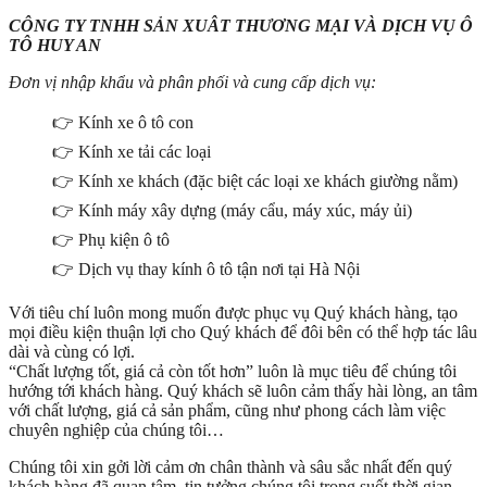
CÔNG TY TNHH SẢN XUÂT THƯƠNG MẠI VÀ DỊCH VỤ Ô
TÔ HUY AN
Đơn vị nhập khẩu và phân phối và cung cấp dịch vụ:
👉 Kính xe ô tô con
👉 Kính xe tải các loại
👉 Kính xe khách (đặc biệt các loại xe khách giường nằm)
👉 Kính máy xây dựng (máy cẩu, máy xúc, máy ủi)
👉 Phụ kiện ô tô
👉 Dịch vụ thay kính ô tô tận nơi tại Hà Nội
Với tiêu chí luôn mong muốn được phục vụ Quý khách hàng, tạo
mọi điều kiện thuận lợi cho Quý khách để đôi bên có thể hợp tác lâu
dài và cùng có lợi.
“Chất lượng tốt, giá cả còn tốt hơn” luôn là mục tiêu để chúng tôi
hướng tới khách hàng. Quý khách sẽ luôn cảm thấy hài lòng, an tâm
với chất lượng, giá cả sản phẩm, cũng như phong cách làm việc
chuyên nghiệp của chúng tôi…
Chúng tôi xin gởi lời cảm ơn chân thành và sâu sắc nhất đến quý
khách hàng đã quan tâm, tin tưởng chúng tôi trong suốt thời gian