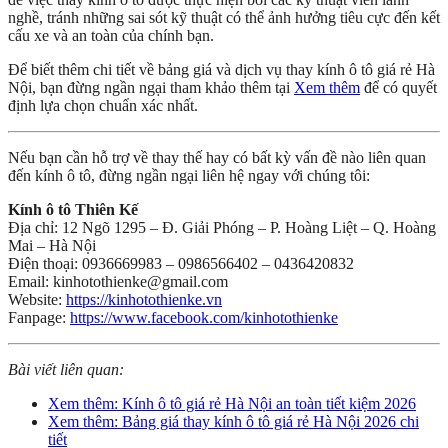
nghề, tránh những sai sót kỹ thuật có thể ảnh hưởng tiêu cực đến kết
cấu xe và an toàn của chính bạn.
Để biết thêm chi tiết về bảng giá và dịch vụ thay kính ô tô giá rẻ Hà
Nội, bạn đừng ngần ngại tham khảo thêm tại
Xem thêm
để có quyết
định lựa chọn chuẩn xác nhất.
Nếu bạn cần hỗ trợ về thay thế hay có bất kỳ vấn đề nào liên quan
đến kính ô tô, đừng ngần ngại liên hệ ngay với chúng tôi:
Kính ô tô Thiên Kế
Địa chỉ: 12 Ngõ 1295 – Đ. Giải Phóng – P. Hoàng Liệt – Q. Hoàng
Mai – Hà Nội
Điện thoại: 0936669983 – 0986566402 – 0436420832
Email: kinhotothienke@gmail.com
Website:
https://kinhotothienke.vn
Fanpage:
https://www.facebook.com/kinhotothienke
Bài viết liên quan:
Xem thêm: Kính ô tô giá rẻ Hà Nội an toàn tiết kiệm 2026
Xem thêm: Bảng giá thay kính ô tô giá rẻ Hà Nội 2026 chi
tiết