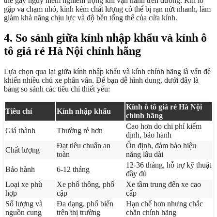
thể gây nguy hiểm nghiêm trọng khi vận hành trên đường. Khi lỡ
gặp va chạm nhỏ, kính kém chất lượng có thể bị rạn nứt nhanh, làm
giảm khả năng chịu lực và độ bền tổng thể của cửa kính.
4. So sánh giữa kính nhập khẩu và kính ô
tô giá rẻ Hà Nội chính hãng
Lựa chọn qua lại giữa kính nhập khẩu và kính chính hãng là vấn đề
khiến nhiều chủ xe phân vân. Để bạn dễ hình dung, dưới đây là
bảng so sánh các tiêu chí thiết yếu:
Kính ô tô giá rẻ Hà Nội
Tiêu chí
Kính nhập khẩu
chính hãng
Cao hơn do chi phí kiểm
Giá thành
Thường rẻ hơn
định, bảo hành
Đạt tiêu chuẩn an
Ổn định, đảm bảo hiệu
Chất lượng
toàn
năng lâu dài
12-36 tháng, hỗ trợ kỹ thuật
Bảo hành
6-12 tháng
đầy đủ
Loại xe phù
Xe phổ thông, phổ
Xe tầm trung đến xe cao
hợp
cập
cấp
Số lượng và
Đa dạng, phổ biến
Hạn chế hơn nhưng chắc
nguồn cung
trên thị trường
chắn chính hãng