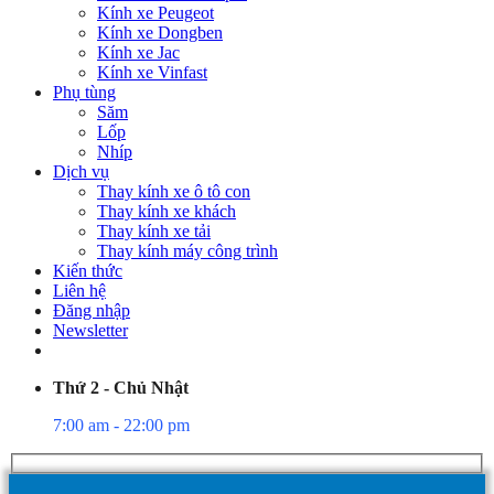
Kính xe Peugeot
Kính xe Dongben
Kính xe Jac
Kính xe Vinfast
Phụ tùng
Săm
Lốp
Nhíp
Dịch vụ
Thay kính xe ô tô con
Thay kính xe khách
Thay kính xe tải
Thay kính máy công trình
Kiến thức
Liên hệ
Đăng nhập
Newsletter
Thứ 2 - Chủ Nhật
7:00 am - 22:00 pm