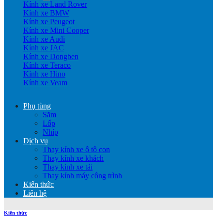
Kính xe Land Rover
Kính xe BMW
Kính xe Peugeot
Kính xe Mini Cooper
Kính xe Audi
Kính xe JAC
Kính xe Dongben
Kính xe Teraco
Kính xe Hino
Kính xe Veam
Phụ tùng
Săm
Lốp
Nhíp
Dịch vụ
Thay kính xe ô tô con
Thay kính xe khách
Thay kính xe tải
Thay kính máy công trình
Kiến thức
Liên hệ
Kiến thức