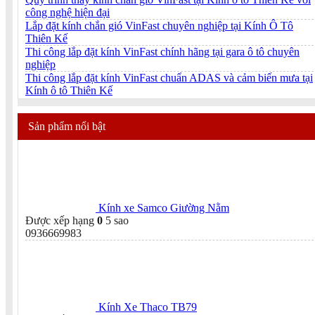
công nghệ hiện đại
Lắp đặt kính chắn gió VinFast chuyên nghiệp tại Kính Ô Tô
Thiên Kế
Thi công lắp đặt kính VinFast chính hãng tại gara ô tô chuyên
nghiệp
Thi công lắp đặt kính VinFast chuẩn ADAS và cảm biến mưa tại
Kính ô tô Thiên Kế
Sản phẩm nổi bật
Kính xe Samco Giường Nằm
Được xếp hạng
0
5 sao
0936669983
Kính Xe Thaco TB79