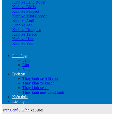
Kính xe Land Rover
Kính xe BMW
Kính xe Peugeot
Kính xe Mini Cooper
Kính xe Audi
Kính xe JAC
Kính xe Dongben
Kính xe Teraco
Kính xe Hino
Kính xe Veam
Phụ tùng
Săm
Lốp
Nhíp
Dịch vụ
Thay kính xe ô tô con
Thay kính xe khách
Thay kính xe tải
Thay kính máy công trình
Kiến thức
Liên hệ
Trang chủ
/
Kính xe Audi