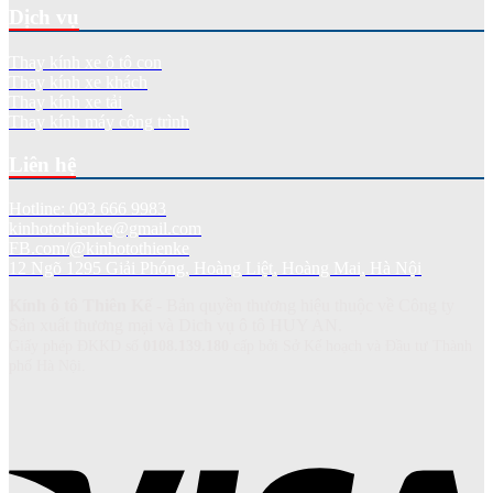
Dịch vụ
Thay kính xe ô tô con
Thay kính xe khách
Thay kính xe tải
Thay kính máy công trình
Liên hệ
Hotline: 093 666 9983
kinhotothienke@gmail.com
FB.com/@kinhotothienke
12 Ngõ 1295 Giải Phóng, Hoàng Liệt, Hoàng Mai, Hà Nội
Kính ô tô Thiên Kế
- Bản quyền thương hiệu thuộc về Công ty
Sản xuất thương mại và Dich vụ ô tô HUY AN.
Giấy phép ĐKKD số
0108.139.180
cấp bởi Sở Kế hoạch và Đầu tư Thành
phố Hà Nội.