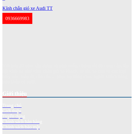
Kính chắn gió xe Audi TT
0936669983
Với hơn 20 năm xây dựng và phát triển, chúng tôi đã cung cấp, lắp
đặt kính xe như kính chắn gió xe khách, xe tải, xe con và các loại
máy xúc, máy ủi, cần cẩu... phục vụ hàng chục nghìn khách hàng
trên khắp cả nước.
Giới thiệu
Trang chủ
Giới thiệu
Tuyển dụng
Chính sách bán hàng
Chính sách bảo mật