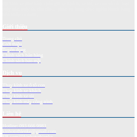
đặt kính xe như kính chắn gió xe khách, xe tải, xe con và các loại
máy xúc, máy ủi, cần cẩu... phục vụ hàng chục nghìn khách hàng
trên khắp cả nước.
Giới thiệu
Trang chủ
Giới thiệu
Tuyển dụng
Chính sách bán hàng
Chính sách bảo mật
Dịch vụ
Thay kính xe ô tô con
Thay kính xe khách
Thay kính xe tải
Thay kính máy công trình
Liên hệ
Hotline: 093 666 9983
kinhotothienke@gmail.com
FB.com/@kinhotothienke