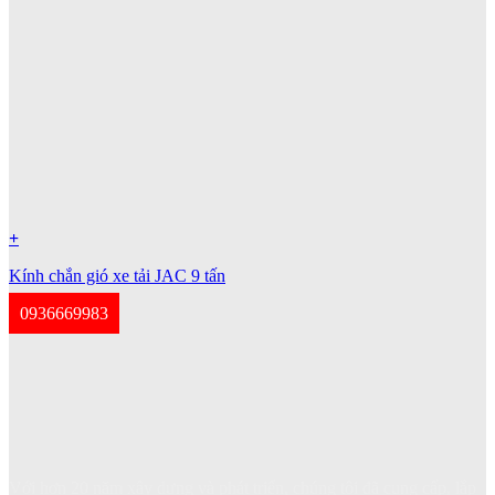
+
Kính chắn gió xe tải JAC 9 tấn
0936669983
Với hơn 20 năm xây dựng và phát triển, chúng tôi đã cung cấp, lắp