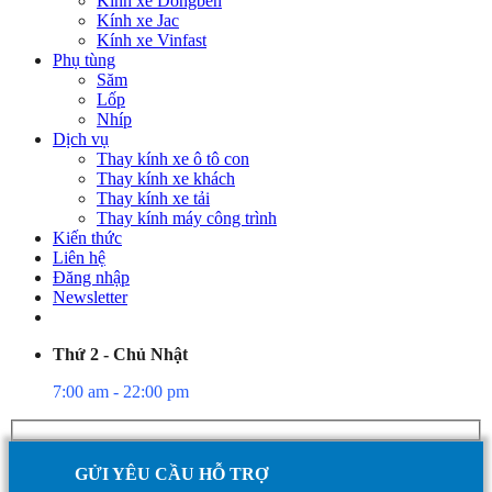
Kính xe Dongben
Kính xe Jac
Kính xe Vinfast
Phụ tùng
Săm
Lốp
Nhíp
Dịch vụ
Thay kính xe ô tô con
Thay kính xe khách
Thay kính xe tải
Thay kính máy công trình
Kiến thức
Liên hệ
Đăng nhập
Newsletter
Thứ 2 - Chủ Nhật
7:00 am - 22:00 pm
GỬI YÊU CẦU HỖ TRỢ