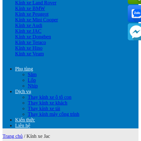
Kính xe Land Rover
Kính xe BMW
Kính xe Peugeot
Kính xe Mini Cooper
Kính xe Audi
Kính xe JAC
Kính xe Dongben
Kính xe Teraco
Kính xe Hino
Kính xe Veam
Phụ tùng
Săm
Lốp
Nhíp
Dịch vụ
Thay kính xe ô tô con
Thay kính xe khách
Thay kính xe tải
Thay kính máy công trình
Kiến thức
Liên hệ
Trang chủ
/
Kính xe Jac