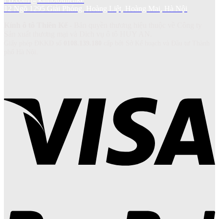
12 Ngõ 1295 Giải Phóng, Hoàng Liệt, Hoàng Mai, Hà Nội
Kính ô tô Thiên Kế
- Bản quyền thương hiệu thuộc về Công ty
Sản xuất thương mại và Dich vụ ô tô HUY AN.
Giấy phép ĐKKD số
0108.139.180
cấp bởi Sở Kế hoạch và Đầu tư Thành
phố Hà Nội.