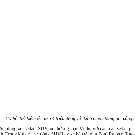
 Cơ hội tiết kiệm lên đến 4 triệu đồng với kính chính hãng, thi công 
 từng dòng xe: sedan, SUV, xe thương mại. Ví dụ, với các mẫu sedan p
 kính. Trong khi đó, các dòng SUV hay xe bán tải như Ford Ranger, Toyo