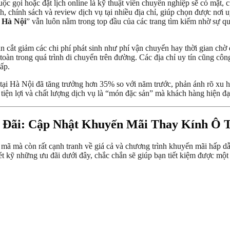
ộc gọi hoặc đặt lịch online là kỹ thuật viên chuyên nghiệp sẽ có mặt,
, chính sách và review dịch vụ tại nhiều địa chỉ, giúp chọn được nơi u
 Hà Nội
” vẫn luôn nằm trong top đầu của các trang tìm kiếm nhờ sự qu
n cắt giảm các chi phí phát sinh như phí vận chuyển hay thời gian chờ 
n toàn trong quá trình di chuyển trên đường. Các địa chỉ uy tín cũng cô
ấp.
g tại Hà Nội đã tăng trưởng hơn 35% so với năm trước, phản ánh rõ xu
ện lợi và chất lượng dịch vụ là “món đặc sản” mà khách hàng hiện đạ
 Đãi: Cập Nhật Khuyến Mãi Thay Kính Ô T
 mã mà còn rất cạnh tranh về giá cả và chương trình khuyến mãi hấp 
xét kỹ những ưu đãi dưới đây, chắc chắn sẽ giúp bạn tiết kiệm được mộ