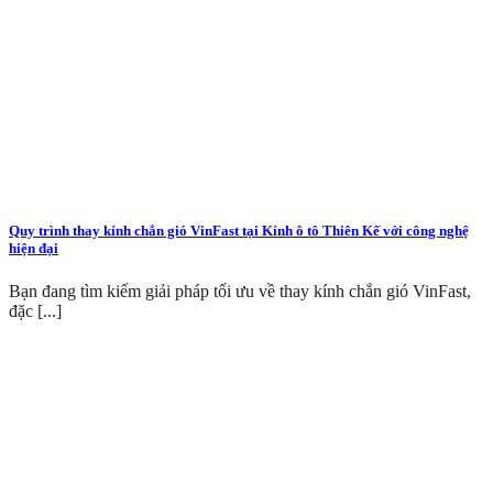
Quy trình thay kính chắn gió VinFast tại Kính ô tô Thiên Kế với công nghệ
hiện đại
Bạn đang tìm kiếm giải pháp tối ưu về thay kính chắn gió VinFast,
đặc [...]