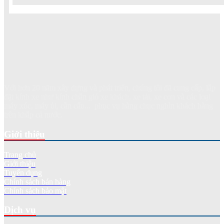
Với hơn 20 năm xây dựng và phát triển, chúng tôi đã cung cấp, lắp
đặt kính xe như kính chắn gió xe khách, xe tải, xe con và các loại
máy xúc, máy ủi, cần cẩu... phục vụ hàng chục nghìn khách hàng
trên khắp cả nước.
Giới thiệu
Trang chủ
Giới thiệu
Tuyển dụng
Chính sách bán hàng
Chính sách bảo mật
Dịch vụ