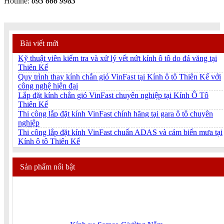
Hotline:
093 666 9983
Bài viết mới
Kỹ thuật viên kiểm tra và xử lý vết nứt kính ô tô do đá văng tại
Thiên Kế
Quy trình thay kính chắn gió VinFast tại Kính ô tô Thiên Kế với
công nghệ hiện đại
Lắp đặt kính chắn gió VinFast chuyên nghiệp tại Kính Ô Tô
Thiên Kế
Thi công lắp đặt kính VinFast chính hãng tại gara ô tô chuyên
nghiệp
Thi công lắp đặt kính VinFast chuẩn ADAS và cảm biến mưa tại
Kính ô tô Thiên Kế
Sản phẩm nổi bật