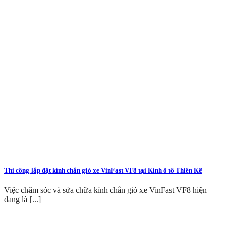
Thi công lắp đặt kính chắn gió xe VinFast VF8 tại Kính ô tô Thiên Kế
Việc chăm sóc và sửa chữa kính chắn gió xe VinFast VF8 hiện
đang là [...]