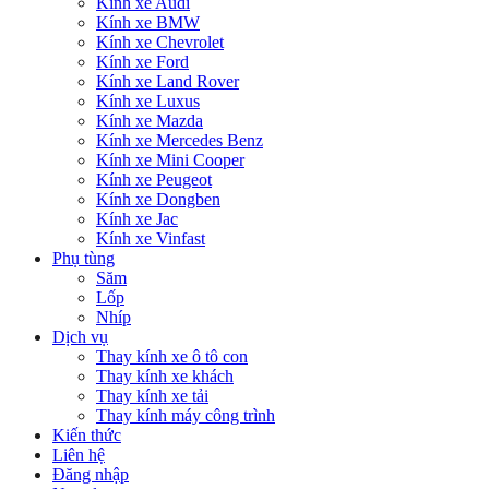
Kính xe Audi
Kính xe BMW
Kính xe Chevrolet
Kính xe Ford
Kính xe Land Rover
Kính xe Luxus
Kính xe Mazda
Kính xe Mercedes Benz
Kính xe Mini Cooper
Kính xe Peugeot
Kính xe Dongben
Kính xe Jac
Kính xe Vinfast
Phụ tùng
Săm
Lốp
Nhíp
Dịch vụ
Thay kính xe ô tô con
Thay kính xe khách
Thay kính xe tải
Thay kính máy công trình
Kiến thức
Liên hệ
Đăng nhập