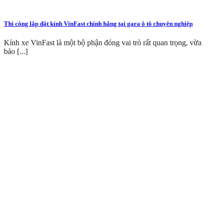
Thi công lắp đặt kính VinFast chính hãng tại gara ô tô chuyên nghiệp
Kính xe VinFast là một bộ phận đóng vai trò rất quan trọng, vừa
bảo [...]