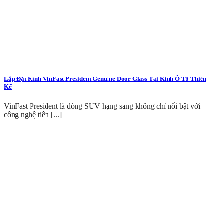
Lắp Đặt Kính VinFast President Genuine Door Glass Tại Kính Ô Tô Thiên
Kế
VinFast President là dòng SUV hạng sang không chỉ nổi bật với
công nghệ tiên [...]