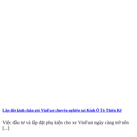
Lắp đặt kính chắn gió VinFast chuyên nghiệp tại Kính Ô Tô Thiên Kế
Việc đầu tư và lắp đặt phụ kiện cho xe VinFast ngày càng trở nên
[...]