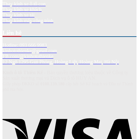
Thay kính xe ô tô con
Thay kính xe khách
Thay kính xe tải
Thay kính máy công trình
Liên hệ
Hotline: 093 666 9983
kinhotothienke@gmail.com
FB.com/@kinhotothienke
12 Ngõ 1295 Giải Phóng, Hoàng Liệt, Hoàng Mai, Hà Nội
Kính ô tô Thiên Kế
- Bản quyền thương hiệu thuộc về Công ty
Sản xuất thương mại và Dich vụ ô tô HUY AN.
Giấy phép ĐKKD số
0108.139.180
cấp bởi Sở Kế hoạch và Đầu tư Thành
phố Hà Nội.