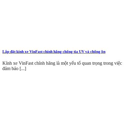
Lắp đặt kính xe VinFast chính hãng chống tia UV và chống ồn
Kính xe VinFast chính hãng là một yếu tố quan trọng trong việc
đảm bảo [...]