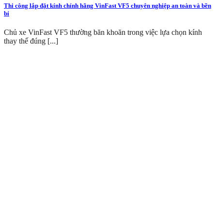
Thi công lắp đặt kính chính hãng VinFast VF5 chuyên nghiệp an toàn và bền
bỉ
Chủ xe VinFast VF5 thường băn khoăn trong việc lựa chọn kính
thay thế đúng [...]