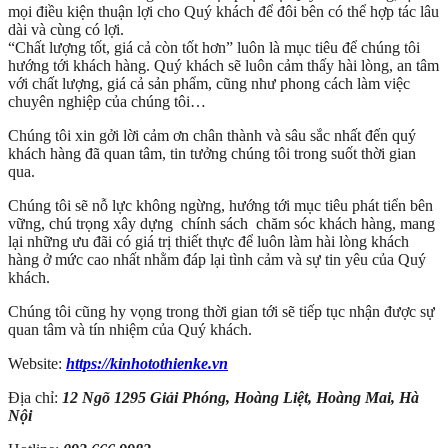
mọi điều kiện thuận lợi cho Quý khách để đôi bên có thể hợp tác lâu
dài và cùng có lợi.
“Chất lượng tốt, giá cả còn tốt hơn” luôn là mục tiêu để chúng tôi
hướng tới khách hàng. Quý khách sẽ luôn cảm thấy hài lòng, an tâm
với chất lượng, giá cả sản phẩm, cũng như phong cách làm việc
chuyên nghiệp của chúng tôi…
Chúng tôi xin gởi lời cảm ơn chân thành và sâu sắc nhất đến quý
khách hàng đã quan tâm, tin tưởng chúng tôi trong suốt thời gian
qua.
Chúng tôi sẽ nỗ lực không ngừng, hướng tới mục tiêu phát tiển bên
vững, chú trọng xây dựng chính sách chăm sóc khách hàng, mang
lại những ưu đãi có giá trị thiết thực để luôn làm hài lòng khách
hàng ở mức cao nhất nhằm đáp lại tình cảm và sự tin yêu của Quý
khách.
Chúng tôi cũng hy vọng trong thời gian tới sẽ tiếp tục nhận được sự
quan tâm và tín nhiệm của Quý khách.
Website:
https://kinhotothienke.vn
Địa chỉ:
12 Ngõ 1295 Giải Phóng, Hoàng Liệt, Hoàng Mai, Hà
Nội