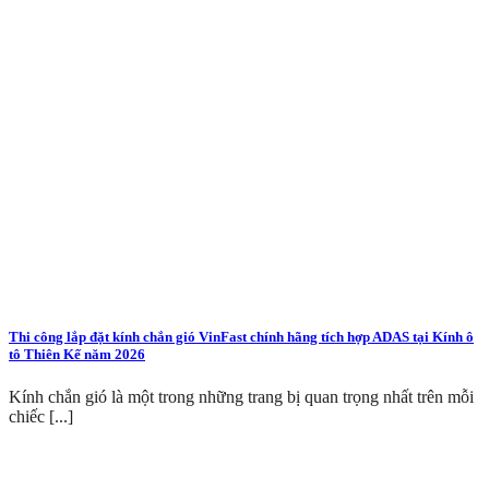
Thi công lắp đặt kính chắn gió VinFast chính hãng tích hợp ADAS tại Kính ô
tô Thiên Kế năm 2026
Kính chắn gió là một trong những trang bị quan trọng nhất trên mỗi
chiếc [...]