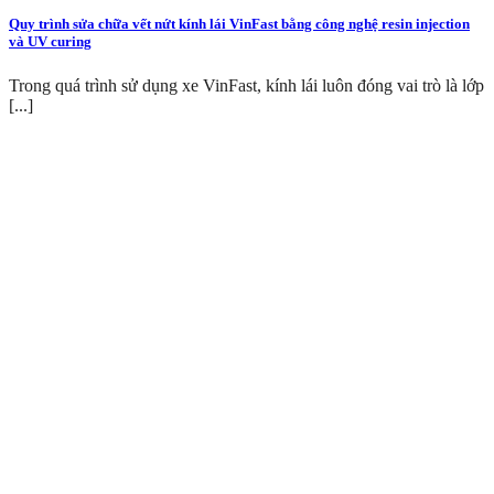
Quy trình sửa chữa vết nứt kính lái VinFast bằng công nghệ resin injection
và UV curing
Trong quá trình sử dụng xe VinFast, kính lái luôn đóng vai trò là lớp
[...]