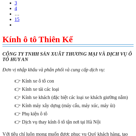
3
4
…
15
Kính ô tô Thiên Kế
CÔNG TY TNHH SẢN XUÂT THƯƠNG MẠI VÀ DỊCH VỤ Ô
TÔ HUY AN
Đơn vị nhập khẩu và phân phối và cung cấp dịch vụ:
👉 Kính xe ô tô con
👉 Kính xe tải các loại
👉 Kính xe khách (đặc biệt các loại xe khách giường nằm)
👉 Kính máy xây dựng (máy cẩu, máy xúc, máy ủi)
👉 Phụ kiện ô tô
👉 Dịch vụ thay kính ô tô tận nơi tại Hà Nội
Với tiêu chí luôn mong muốn được phục vụ Quý khách hàng, tạo