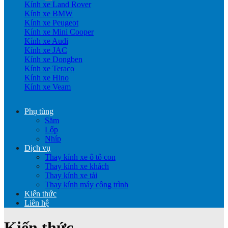
Kính xe Land Rover
Kính xe BMW
Kính xe Peugeot
Kính xe Mini Cooper
Kính xe Audi
Kính xe JAC
Kính xe Dongben
Kính xe Teraco
Kính xe Hino
Kính xe Veam
Phụ tùng
Săm
Lốp
Nhíp
Dịch vụ
Thay kính xe ô tô con
Thay kính xe khách
Thay kính xe tải
Thay kính máy công trình
Kiến thức
Liên hệ
Kiến thức