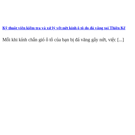
Kỹ thuật viên kiểm tra và xử lý vết nứt kính ô tô do đá văng tại Thiên Kế
Mỗi khi kính chắn gió ô tô của bạn bị đá văng gây nứt, việc [...]