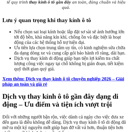
tế quy trình
thay kính ô tô gần đây
an toàn, đúng chuẩn và hiệu
quả.
Lưu ý quan trọng khi thay kính ô tô
Nếu chọn sai loại kính hoặc lắp đặt sơ sài sẽ ảnh hưởng lớn
tới độ bền, khả năng kín khí, chống ồn và đặc biệt là hoạt
động của các hệ thống hỗ trợ hiện đại.
Ưu tiên lựa chọn trung tâm uy tín, có kinh nghiệm sửa chữa
đa dạng dòng xe và cung cấp gói bảo hành rõ ràng, dài hạn.
Dịch vụ thay kính di động giúp bạn tiện lợi kiểm tra chất
lượng công việc ngay tại chỗ không bị gián đoạn, tiết kiệm
quỹ thời gian quý giá.
Xem thêm: Dịch vụ thay kính ô tô chuyên nghiệp 2026 – Giải
pháp an toàn và giá rẻ
Dịch vụ thay kính ô tô gần đây dạng di
động – Ưu điểm và tiện ích vượt trội
Đối với những người bận rộn, việc dành cả ngày cho việc đưa xe
đến gara là điều không dễ dàng. Dịch vụ thay kính ô tô di động đã
mở ra một kỷ nguyên mới giúp bạn đỡ vất vả hơn, thuận tiện hơn