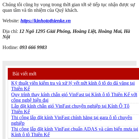
Chúng tôi cũng hy vọng trong thời gian tới sẽ tiếp tục nhận được sự
quan tâm và tín nhiệm của Quý khách.
Website:
https://kinhotothienke.vn
Địa chỉ:
12 Ngõ 1295 Giải Phóng, Hoàng Liệt, Hoàng Mai, Hà
Nội
Hotline:
093 666 9983
Bài viết mới
Kỹ thuật viên kiểm tra và xử lý vết nứt kính ô tô do đá văng tại
Thiên Kế
Quy trình thay kính chắn gió VinFast tại Kính ô tô Thiên Kế với
công nghệ hiện đại
Lắp đặt kính chắn gió VinFast chuyên nghiệp tại Kính Ô Tô
Thiên Kế
Thi công lắp đặt kính VinFast chính hãng tại gara ô tô chuyên
nghiệp
Thi công lắp đặt kính VinFast chuẩn ADAS và cảm biến mưa tại
Kính ô tô Thiên Kế