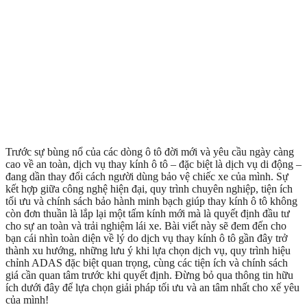
Trước sự bùng nổ của các dòng ô tô đời mới và yêu cầu ngày càng
cao về an toàn, dịch vụ thay kính ô tô – đặc biệt là dịch vụ di động –
đang dần thay đổi cách người dùng bảo vệ chiếc xe của mình. Sự
kết hợp giữa công nghệ hiện đại, quy trình chuyên nghiệp, tiện ích
tối ưu và chính sách bảo hành minh bạch giúp thay kính ô tô không
còn đơn thuần là lắp lại một tấm kính mới mà là quyết định đầu tư
cho sự an toàn và trải nghiệm lái xe. Bài viết này sẽ đem đến cho
bạn cái nhìn toàn diện về lý do dịch vụ thay kính ô tô gần đây trở
thành xu hướng, những lưu ý khi lựa chọn dịch vụ, quy trình hiệu
chỉnh ADAS đặc biệt quan trọng, cùng các tiện ích và chính sách
giá cần quan tâm trước khi quyết định. Đừng bỏ qua thông tin hữu
ích dưới đây để lựa chọn giải pháp tối ưu và an tâm nhất cho xế yêu
của mình!