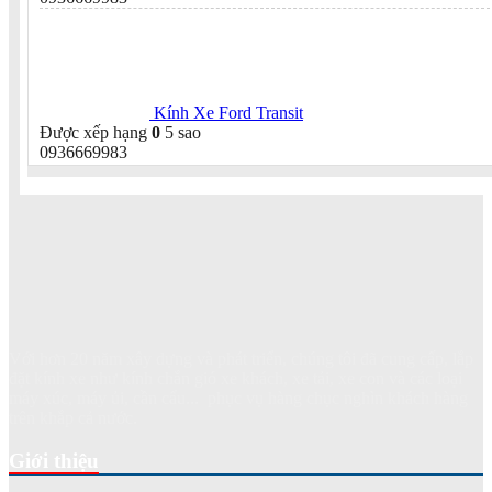
Kính Xe Ford Transit
Được xếp hạng
0
5 sao
0936669983
Với hơn 20 năm xây dựng và phát triển, chúng tôi đã cung cấp, lắp
đặt kính xe như kính chắn gió xe khách, xe tải, xe con và các loại
máy xúc, máy ủi, cần cẩu... phục vụ hàng chục nghìn khách hàng
trên khắp cả nước.
Giới thiệu