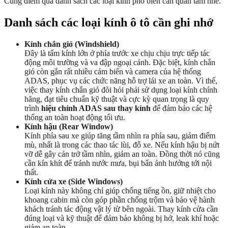
Cùng điểm qua danh sách các loại kính phổ biến cần quan tâm nhé.
Danh sách các loại kính ô tô cần ghi nhớ
Kính chắn gió (Windshield)
Đây là tấm kính lớn ở phía trước xe chịu chịu trực tiếp tác
động môi trường và va đập ngoại cảnh. Đặc biệt, kính chắn
gió còn gắn rất nhiều cảm biến và camera của hệ thống
ADAS, phục vụ các chức năng hỗ trợ lái xe an toàn. Vì thế,
việc thay kính chắn gió đòi hỏi phải sử dụng loại kính chính
hãng, đạt tiêu chuẩn kỹ thuật và cực kỳ quan trọng là quy
trình
hiệu chỉnh ADAS sau thay kính
để đảm bảo các hệ
thống an toàn hoạt động tối ưu.
Kính hậu (Rear Window)
Kính phía sau xe giúp tăng tầm nhìn ra phía sau, giảm điểm
mù, nhất là trong các thao tác lùi, đỗ xe. Nếu kính hậu bị nứt
vỡ dễ gây cản trở tầm nhìn, giảm an toàn. Đồng thời nó cũng
cần kín khít để tránh nước mưa, bụi bẩn ảnh hưởng tới nội
thất.
Kính cửa xe (Side Windows)
Loại kính này không chỉ giúp chống tiếng ồn, giữ nhiệt cho
khoang cabin mà còn góp phần chống trộm và bảo vệ hành
khách tránh tác động vật lý từ bên ngoài. Thay kính cửa cần
đúng loại và kỹ thuật để đảm bảo không bị hở, leak khí hoặc
giảm an toàn.