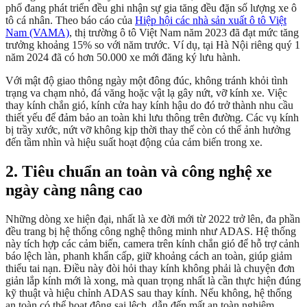
phố đang phát triển đều ghi nhận sự gia tăng đều đặn số lượng xe ô
tô cá nhân. Theo báo cáo của
Hiệp hội các nhà sản xuất ô tô Việt
Nam (VAMA)
, thị trường ô tô Việt Nam năm 2023 đã đạt mức tăng
trưởng khoảng 15% so với năm trước. Ví dụ, tại Hà Nội riêng quý 1
năm 2024 đã có hơn 50.000 xe mới đăng ký lưu hành.
Với mật độ giao thông ngày một đông đúc, không tránh khỏi tình
trạng va chạm nhỏ, đá văng hoặc vật lạ gây nứt, vỡ kính xe. Việc
thay kính chắn gió, kính cửa hay kính hậu do đó trở thành nhu cầu
thiết yếu để đảm bảo an toàn khi lưu thông trên đường. Các vụ kính
bị trầy xước, nứt vỡ không kịp thời thay thế còn có thể ảnh hưởng
đến tầm nhìn và hiệu suất hoạt động của cảm biến trong xe.
2. Tiêu chuẩn an toàn và công nghệ xe
ngày càng nâng cao
Những dòng xe hiện đại, nhất là xe đời mới từ 2022 trở lên, đa phần
đều trang bị hệ thống công nghệ thông minh như ADAS. Hệ thống
này tích hợp các cảm biến, camera trên kính chắn gió để hỗ trợ cảnh
báo lệch làn, phanh khẩn cấp, giữ khoảng cách an toàn, giúp giảm
thiểu tai nạn. Điều này đòi hỏi thay kính không phải là chuyện đơn
giản lắp kính mới là xong, mà quan trọng nhất là cần thực hiện đúng
kỹ thuật và hiệu chỉnh ADAS sau thay kính. Nếu không, hệ thống
an toàn có thể hoạt động sai lệch, dẫn đến mất an toàn nghiêm