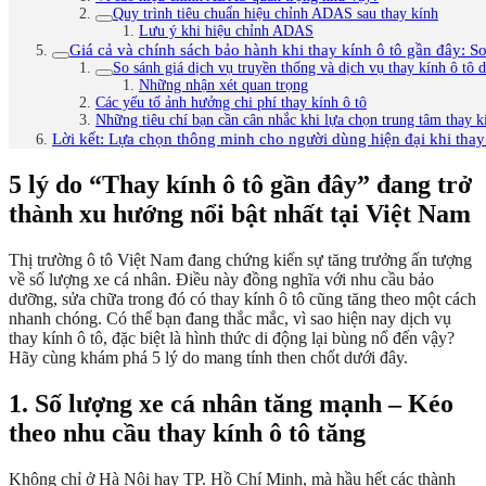
Quy trình tiêu chuẩn hiệu chỉnh ADAS sau thay kính
Lưu ý khi hiệu chỉnh ADAS
Giá cả và chính sách bảo hành khi thay kính ô tô gần đây: S
So sánh giá dịch vụ truyền thống và dịch vụ thay kính ô tô 
Những nhận xét quan trọng
Các yếu tố ảnh hưởng chi phí thay kính ô tô
Những tiêu chí bạn cần cân nhắc khi lựa chọn trung tâm thay k
Lời kết: Lựa chọn thông minh cho người dùng hiện đại khi thay
5 lý do “Thay kính ô tô gần đây” đang trở
thành xu hướng nổi bật nhất tại Việt Nam
Thị trường ô tô Việt Nam đang chứng kiến sự tăng trưởng ấn tượng
về số lượng xe cá nhân. Điều này đồng nghĩa với nhu cầu bảo
dưỡng, sửa chữa trong đó có thay kính ô tô cũng tăng theo một cách
nhanh chóng. Có thể bạn đang thắc mắc, vì sao hiện nay dịch vụ
thay kính ô tô, đặc biệt là hình thức di động lại bùng nổ đến vậy?
Hãy cùng khám phá 5 lý do mang tính then chốt dưới đây.
1. Số lượng xe cá nhân tăng mạnh – Kéo
theo nhu cầu thay kính ô tô tăng
Không chỉ ở Hà Nội hay TP. Hồ Chí Minh, mà hầu hết các thành