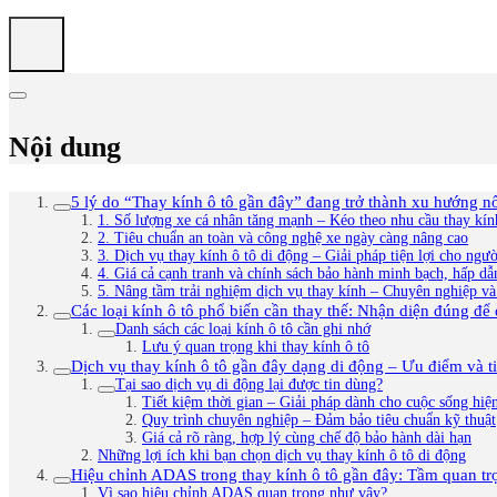
Nội dung
5 lý do “Thay kính ô tô gần đây” đang trở thành xu hướng nổ
1. Số lượng xe cá nhân tăng mạnh – Kéo theo nhu cầu thay kính
2. Tiêu chuẩn an toàn và công nghệ xe ngày càng nâng cao
3. Dịch vụ thay kính ô tô di động – Giải pháp tiện lợi cho ngư
4. Giá cả cạnh tranh và chính sách bảo hành minh bạch, hấp dẫ
5. Nâng tầm trải nghiệm dịch vụ thay kính – Chuyên nghiệp và
Các loại kính ô tô phổ biến cần thay thế: Nhận diện đúng để
Danh sách các loại kính ô tô cần ghi nhớ
Lưu ý quan trọng khi thay kính ô tô
Dịch vụ thay kính ô tô gần đây dạng di động – Ưu điểm và tiệ
Tại sao dịch vụ di động lại được tin dùng?
Tiết kiệm thời gian – Giải pháp dành cho cuộc sống hiện
Quy trình chuyên nghiệp – Đảm bảo tiêu chuẩn kỹ thuật
Giá cả rõ ràng, hợp lý cùng chế độ bảo hành dài hạn
Những lợi ích khi bạn chọn dịch vụ thay kính ô tô di động
Hiệu chỉnh ADAS trong thay kính ô tô gần đây: Tầm quan trọn
Vì sao hiệu chỉnh ADAS quan trọng như vậy?