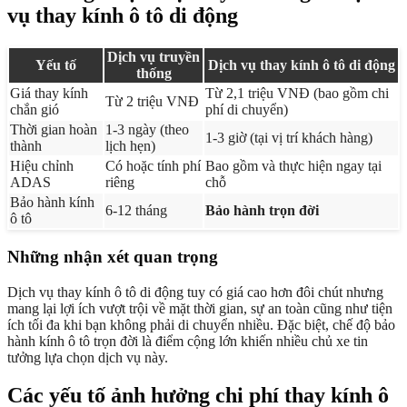
vụ thay kính ô tô di động
Dịch vụ truyền
Yếu tố
Dịch vụ thay kính ô tô di động
thống
Giá thay kính
Từ 2,1 triệu VNĐ (bao gồm chi
Từ 2 triệu VNĐ
chắn gió
phí di chuyển)
Thời gian hoàn
1-3 ngày (theo
1-3 giờ (tại vị trí khách hàng)
thành
lịch hẹn)
Hiệu chỉnh
Có hoặc tính phí
Bao gồm và thực hiện ngay tại
ADAS
riêng
chỗ
Bảo hành kính
6-12 tháng
Bảo hành trọn đời
ô tô
Những nhận xét quan trọng
Dịch vụ thay kính ô tô di động tuy có giá cao hơn đôi chút nhưng
mang lại lợi ích vượt trội về mặt thời gian, sự an toàn cũng như tiện
ích tối đa khi bạn không phải di chuyển nhiều. Đặc biệt, chế độ bảo
hành kính ô tô trọn đời là điểm cộng lớn khiến nhiều chủ xe tin
tưởng lựa chọn dịch vụ này.
Các yếu tố ảnh hưởng chi phí thay kính ô