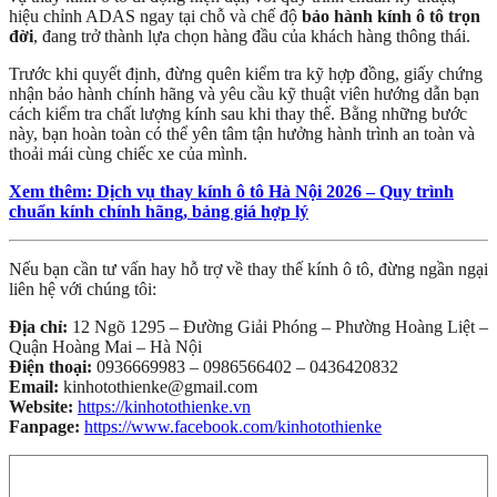
hiệu chỉnh ADAS ngay tại chỗ và chế độ
bảo hành kính ô tô trọn
đời
, đang trở thành lựa chọn hàng đầu của khách hàng thông thái.
Trước khi quyết định, đừng quên kiểm tra kỹ hợp đồng, giấy chứng
nhận bảo hành chính hãng và yêu cầu kỹ thuật viên hướng dẫn bạn
cách kiểm tra chất lượng kính sau khi thay thế. Bằng những bước
này, bạn hoàn toàn có thể yên tâm tận hưởng hành trình an toàn và
thoải mái cùng chiếc xe của mình.
Xem thêm: Dịch vụ thay kính ô tô Hà Nội 2026 – Quy trình
chuẩn kính chính hãng, bảng giá hợp lý
Nếu bạn cần tư vấn hay hỗ trợ về thay thế kính ô tô, đừng ngần ngại
liên hệ với chúng tôi:
Địa chỉ:
12 Ngõ 1295 – Đường Giải Phóng – Phường Hoàng Liệt –
Quận Hoàng Mai – Hà Nội
Điện thoại:
0936669983 – 0986566402 – 0436420832
Email:
kinhotothienke@gmail.com
Website:
https://kinhotothienke.vn
Fanpage:
https://www.facebook.com/kinhotothienke