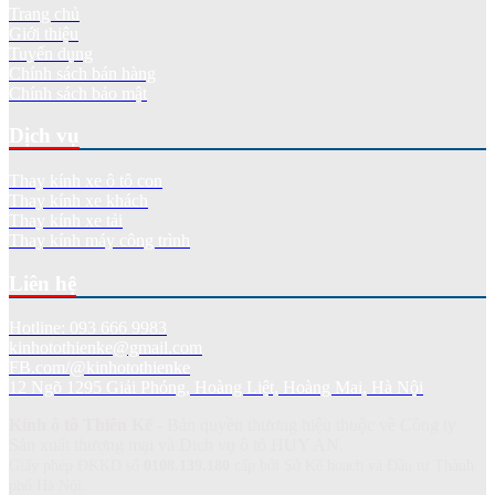
Trang chủ
Giới thiệu
Tuyển dụng
Chính sách bán hàng
Chính sách bảo mật
Dịch vụ
Thay kính xe ô tô con
Thay kính xe khách
Thay kính xe tải
Thay kính máy công trình
Liên hệ
Hotline: 093 666 9983
kinhotothienke@gmail.com
FB.com/@kinhotothienke
12 Ngõ 1295 Giải Phóng, Hoàng Liệt, Hoàng Mai, Hà Nội
Kính ô tô Thiên Kế
- Bản quyền thương hiệu thuộc về Công ty
Sản xuất thương mại và Dich vụ ô tô HUY AN.
Giấy phép ĐKKD số
0108.139.180
cấp bởi Sở Kế hoạch và Đầu tư Thành
phố Hà Nội.