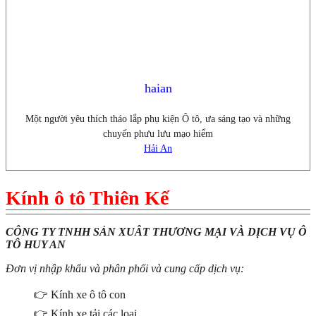
haian
Một người yêu thích tháo lắp phụ kiện Ô tô, ưa sáng tạo và những
chuyến phưu lưu mạo hiểm
Hải An
Kính ô tô Thiên Kế
CÔNG TY TNHH SẢN XUÂT THƯƠNG MẠI VÀ DỊCH VỤ Ô
TÔ HUY AN
Đơn vị nhập khẩu và phân phối và cung cấp dịch vụ:
👉 Kính xe ô tô con
👉 Kính xe tải các loại