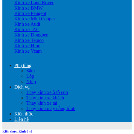
Kính xe Land Rover
Kính xe BMW
Kính xe Peugeot
Kính xe Mini Cooper
Kính xe Audi
Kính xe JAC
Kính xe Dongben
Kính xe Teraco
Kính xe Hino
Kính xe Veam
Phụ tùng
Săm
Lốp
Nhíp
Dịch vụ
Thay kính xe ô tô con
Thay kính xe khách
Thay kính xe tải
Thay kính máy công trình
Kiến thức
Liên hệ
Kiến thức
,
Kính ô tô