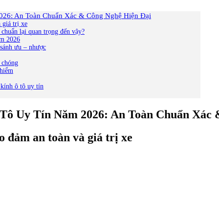
2026: An Toàn Chuẩn Xác & Công Nghệ Hiện Đại
giá trị xe
 chuẩn lại quan trọng đến vậy?
ăm 2026
o sánh ưu – nhược
h chóng
 hiểm
ính ô tô uy tín
 Tô Uy Tín Năm 2026: An Toàn Chuẩn Xác 
o đảm an toàn và giá trị xe