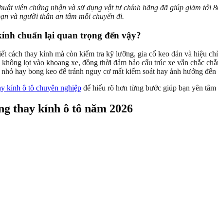
huật viên chứng nhận và sử dụng vật tư chính hãng đã giúp giảm tới 80
 bạn và người thân an tâm mỗi chuyến đi.
kính chuẩn lại quan trọng đến vậy?
ết cách thay kính mà còn kiểm tra kỹ lưỡng, gia cố keo dán và hiệu ch
n không lọt vào khoang xe, đồng thời đảm bảo cấu trúc xe vẫn chắc ch
vỡ nhỏ hay bong keo để tránh nguy cơ mất kiểm soát hay ảnh hưởng đến 
ay kính ô tô chuyên nghiệp
để hiểu rõ hơn từng bước giúp bạn yên tâm 
ng thay kính ô tô năm 2026