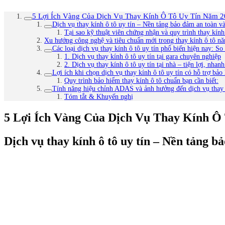
5 Lợi Ích Vàng Của Dịch Vụ Thay Kính Ô Tô Uy Tín Năm 
Dịch vụ thay kính ô tô uy tín – Nền tảng bảo đảm an toàn và 
Tại sao kỹ thuật viên chứng nhận và quy trình thay kính
Xu hướng công nghệ và tiêu chuẩn mới trong thay kính ô tô n
Các loại dịch vụ thay kính ô tô uy tín phổ biến hiện nay: S
1. Dịch vụ thay kính ô tô uy tín tại gara chuyên nghiệp
2. Dịch vụ thay kính ô tô uy tín tại nhà – tiện lợi, nhan
Lợi ích khi chọn dịch vụ thay kính ô tô uy tín có hỗ trợ bảo
Quy trình bảo hiểm thay kính ô tô chuẩn bạn cần biết:
Tính năng hiệu chỉnh ADAS và ảnh hưởng đến dịch vụ thay k
Tóm tắt & Khuyến nghị
5 Lợi Ích Vàng Của Dịch Vụ Thay Kính Ô
Dịch vụ thay kính ô tô uy tín – Nền tảng bả