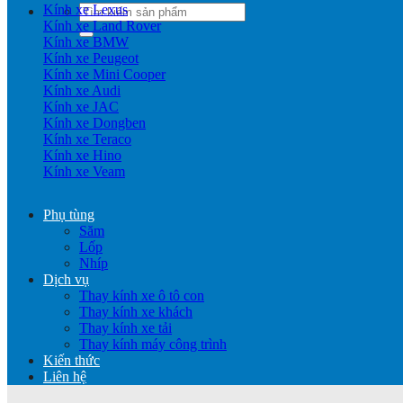
Kính xe Lexus
Tìm
Kính xe Land Rover
kiếm:
Kính xe BMW
Kính xe Peugeot
Kính xe Mini Cooper
Kính xe Audi
Kính xe JAC
Kính xe Dongben
Kính xe Teraco
Kính xe Hino
Kính xe Veam
Phụ tùng
Săm
Lốp
Nhíp
Dịch vụ
Thay kính xe ô tô con
Thay kính xe khách
Thay kính xe tải
Thay kính máy công trình
Kiến thức
Liên hệ