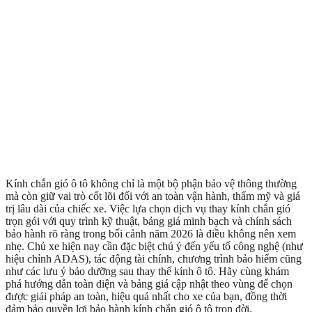
Kính chắn gió ô tô không chỉ là một bộ phận bảo vệ thông thường
mà còn giữ vai trò cốt lõi đối với an toàn vận hành, thẩm mỹ và giá
trị lâu dài của chiếc xe. Việc lựa chọn dịch vụ thay kính chắn gió
trọn gói với quy trình kỹ thuật, bảng giá minh bạch và chính sách
bảo hành rõ ràng trong bối cảnh năm 2026 là điều không nên xem
nhẹ. Chủ xe hiện nay cần đặc biệt chú ý đến yếu tố công nghệ (như
hiệu chỉnh ADAS), tác động tài chính, chương trình bảo hiểm cũng
như các lưu ý bảo dưỡng sau thay thế kính ô tô. Hãy cùng khám
phá hướng dẫn toàn diện và bảng giá cập nhật theo vùng để chọn
được giải pháp an toàn, hiệu quả nhất cho xe của bạn, đồng thời
đảm bảo quyền lợi bảo hành kính chắn gió ô tô trọn đời.