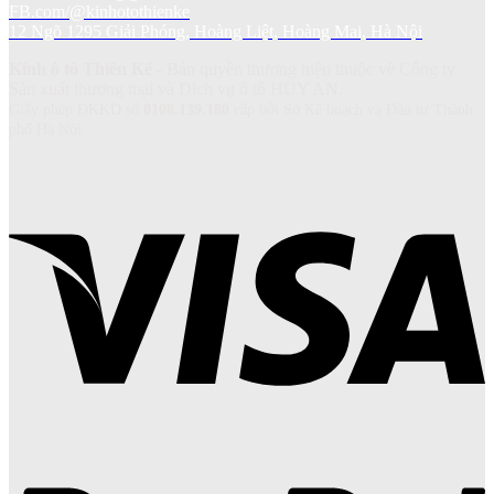
FB.com/@kinhotothienke
12 Ngõ 1295 Giải Phóng, Hoàng Liệt, Hoàng Mai, Hà Nội
Kính ô tô Thiên Kế
- Bản quyền thương hiệu thuộc về Công ty
Sản xuất thương mại và Dich vụ ô tô HUY AN.
Giấy phép ĐKKD số
0108.139.180
cấp bởi Sở Kế hoạch và Đầu tư Thành
phố Hà Nội.