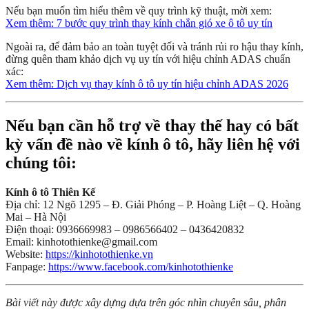
Nếu bạn muốn tìm hiểu thêm về quy trình kỹ thuật, mời xem:
Xem thêm: 7 bước quy trình thay kính chắn gió xe ô tô uy tín
Ngoài ra, để đảm bảo an toàn tuyệt đối và tránh rủi ro hậu thay kính,
đừng quên tham khảo dịch vụ uy tín với hiệu chỉnh ADAS chuẩn
xác:
Xem thêm: Dịch vụ thay kính ô tô uy tín hiệu chỉnh ADAS 2026
Nếu bạn cần hỗ trợ về thay thế hay có bất
kỳ vấn đề nào về kính ô tô, hãy liên hệ với
chúng tôi:
Kính ô tô Thiên Kế
Địa chỉ: 12 Ngõ 1295 – Đ. Giải Phóng – P. Hoàng Liệt – Q. Hoàng
Mai – Hà Nội
Điện thoại: 0936669983 – 0986566402 – 0436420832
Email: kinhotothienke@gmail.com
Website:
https://kinhotothienke.vn
Fanpage:
https://www.facebook.com/kinhotothienke
Bài viết này được xây dựng dựa trên góc nhìn chuyên sâu, phân