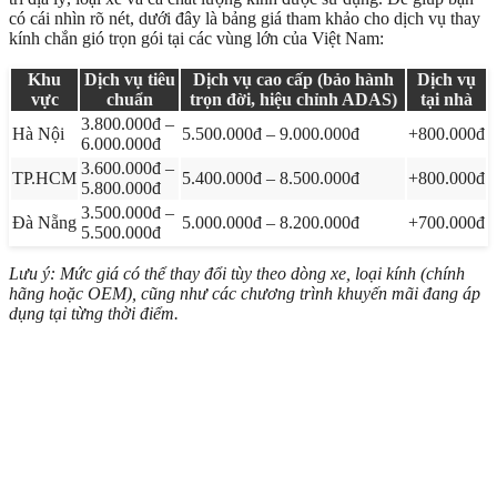
có cái nhìn rõ nét, dưới đây là bảng giá tham khảo cho dịch vụ thay
kính chắn gió trọn gói tại các vùng lớn của Việt Nam:
Khu
Dịch vụ tiêu
Dịch vụ cao cấp (bảo hành
Dịch vụ
vực
chuẩn
trọn đời, hiệu chỉnh ADAS)
tại nhà
3.800.000đ –
Hà Nội
5.500.000đ – 9.000.000đ
+800.000đ
6.000.000đ
3.600.000đ –
TP.HCM
5.400.000đ – 8.500.000đ
+800.000đ
5.800.000đ
3.500.000đ –
Đà Nẵng
5.000.000đ – 8.200.000đ
+700.000đ
5.500.000đ
Lưu ý: Mức giá có thể thay đổi tùy theo dòng xe, loại kính (chính
hãng hoặc OEM), cũng như các chương trình khuyến mãi đang áp
dụng tại từng thời điểm.