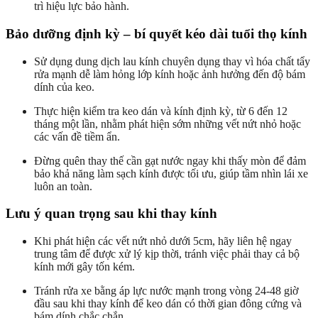
trì hiệu lực bảo hành.
Bảo dưỡng định kỳ – bí quyết kéo dài tuổi thọ kính
Sử dụng dung dịch lau kính chuyên dụng thay vì hóa chất tẩy
rửa mạnh dễ làm hỏng lớp kính hoặc ảnh hưởng đến độ bám
dính của keo.
Thực hiện kiểm tra keo dán và kính định kỳ, từ 6 đến 12
tháng một lần, nhằm phát hiện sớm những vết nứt nhỏ hoặc
các vấn đề tiềm ẩn.
Đừng quên thay thế cần gạt nước ngay khi thấy mòn để đảm
bảo khả năng làm sạch kính được tối ưu, giúp tầm nhìn lái xe
luôn an toàn.
Lưu ý quan trọng sau khi thay kính
Khi phát hiện các vết nứt nhỏ dưới 5cm, hãy liên hệ ngay
trung tâm để được xử lý kịp thời, tránh việc phải thay cả bộ
kính mới gây tốn kém.
Tránh rửa xe bằng áp lực nước mạnh trong vòng 24-48 giờ
đầu sau khi thay kính để keo dán có thời gian đông cứng và
bám dính chắc chắn.