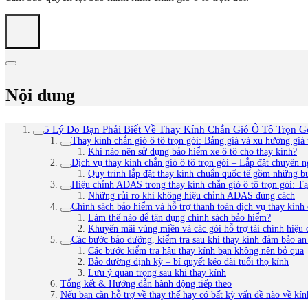
Nội dung
5 Lý Do Bạn Phải Biết Về Thay Kính Chắn Gió Ô Tô Trọn 
Thay kính chắn gió ô tô trọn gói: Bảng giá và xu hướng gi
Khi nào nên sử dụng bảo hiểm xe ô tô cho thay kính?
Dịch vụ thay kính chắn gió ô tô trọn gói – Lắp đặt chuyên n
Quy trình lắp đặt thay kính chuẩn quốc tế gồm những b
Hiệu chỉnh ADAS trong thay kính chắn gió ô tô trọn gói: Tại
Những rủi ro khi không hiệu chỉnh ADAS đúng cách
Chính sách bảo hiểm và hỗ trợ thanh toán dịch vụ thay kính 
Làm thế nào để tận dụng chính sách bảo hiểm?
Khuyến mãi vùng miền và các gói hỗ trợ tài chính hiệu 
Các bước bảo dưỡng, kiểm tra sau khi thay kính đảm bảo an 
Các bước kiểm tra hậu thay kính bạn không nên bỏ qua
Bảo dưỡng định kỳ – bí quyết kéo dài tuổi thọ kính
Lưu ý quan trọng sau khi thay kính
Tổng kết & Hướng dẫn hành động tiếp theo
Nếu bạn cần hỗ trợ về thay thế hay có bất kỳ vấn đề nào về kính