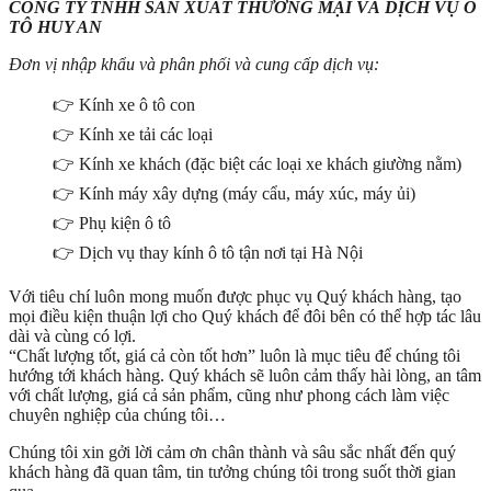
CÔNG TY TNHH SẢN XUÂT THƯƠNG MẠI VÀ DỊCH VỤ Ô
TÔ HUY AN
Đơn vị nhập khẩu và phân phối và cung cấp dịch vụ:
👉 Kính xe ô tô con
👉 Kính xe tải các loại
👉 Kính xe khách (đặc biệt các loại xe khách giường nằm)
👉 Kính máy xây dựng (máy cẩu, máy xúc, máy ủi)
👉 Phụ kiện ô tô
👉 Dịch vụ thay kính ô tô tận nơi tại Hà Nội
Với tiêu chí luôn mong muốn được phục vụ Quý khách hàng, tạo
mọi điều kiện thuận lợi cho Quý khách để đôi bên có thể hợp tác lâu
dài và cùng có lợi.
“Chất lượng tốt, giá cả còn tốt hơn” luôn là mục tiêu để chúng tôi
hướng tới khách hàng. Quý khách sẽ luôn cảm thấy hài lòng, an tâm
với chất lượng, giá cả sản phẩm, cũng như phong cách làm việc
chuyên nghiệp của chúng tôi…
Chúng tôi xin gởi lời cảm ơn chân thành và sâu sắc nhất đến quý
khách hàng đã quan tâm, tin tưởng chúng tôi trong suốt thời gian