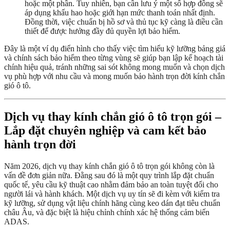
hoặc một phần. Tuy nhiên, bạn cần lưu ý một số hợp đồng sẽ
áp dụng khấu hao hoặc giới hạn mức thanh toán nhất định.
Đồng thời, việc chuẩn bị hồ sơ và thủ tục kỹ càng là điều cần
thiết để được hưởng đầy đủ quyền lợi bảo hiểm.
Đây là một ví dụ điển hình cho thấy việc tìm hiểu kỹ lưỡng bảng giá
và chính sách bảo hiểm theo từng vùng sẽ giúp bạn lập kế hoạch tài
chính hiệu quả, tránh những sai sót không mong muốn và chọn dịch
vụ phù hợp với nhu cầu và mong muốn bảo hành trọn đời kính chắn
gió ô tô.
Dịch vụ thay kính chắn gió ô tô trọn gói –
Lắp đặt chuyên nghiệp và cam kết bảo
hành trọn đời
Năm 2026, dịch vụ thay kính chắn gió ô tô trọn gói không còn là
vấn đề đơn giản nữa. Đằng sau đó là một quy trình lắp đặt chuẩn
quốc tế, yêu cầu kỹ thuật cao nhằm đảm bảo an toàn tuyệt đối cho
người lái và hành khách. Một dịch vụ uy tín sẽ đi kèm với kiểm tra
kỹ lưỡng, sử dụng vật liệu chính hãng cùng keo dán đạt tiêu chuẩn
châu Âu, và đặc biệt là hiệu chỉnh chính xác hệ thống cảm biến
ADAS.