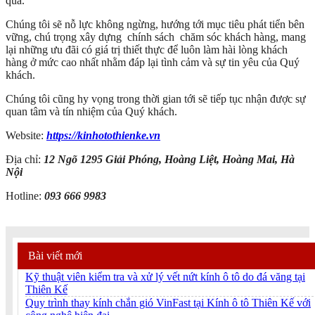
qua.
Chúng tôi sẽ nỗ lực không ngừng, hướng tới mục tiêu phát tiển bên
vững, chú trọng xây dựng chính sách chăm sóc khách hàng, mang
lại những ưu đãi có giá trị thiết thực để luôn làm hài lòng khách
hàng ở mức cao nhất nhằm đáp lại tình cảm và sự tin yêu của Quý
khách.
Chúng tôi cũng hy vọng trong thời gian tới sẽ tiếp tục nhận được sự
quan tâm và tín nhiệm của Quý khách.
Website:
https://kinhotothienke.vn
Địa chỉ:
12 Ngõ 1295 Giải Phóng, Hoàng Liệt, Hoàng Mai, Hà
Nội
Hotline:
093 666 9983
Bài viết mới
Kỹ thuật viên kiểm tra và xử lý vết nứt kính ô tô do đá văng tại
Thiên Kế
Quy trình thay kính chắn gió VinFast tại Kính ô tô Thiên Kế với