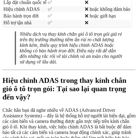
Lắp đặt chuẩn quốc tế
✅
❌
Hiệu chỉnh ADAS
✅
❌ hoặc không đảm bảo
Bảo hành trọn đời
✅
❌ hoặc giới hạn
Hỗ trợ tận nhà
✅
❌
Nhiều dịch vụ thay kính chắn gió ô tô trọn gói giá rẻ
trên thị trường thường tiềm ẩn rủi ro chất lượng
kính kém, thiếu quy trình hiệu chỉnh ADAS hoặc
không có bảo hành trọn đời. Điều này rất dễ dẫn
đến những rắc rối về tài chính và an toàn cho người
sử dụng về lâu dài.
Hiệu chỉnh ADAS trong thay kính chắn
gió ô tô trọn gói: Tại sao lại quan trọng
đến vậy?
Chắc hẳn bạn đã nghe nhiều về ADAS (Advanced Driver
Assistance Systems) – đây là hệ thống hỗ trợ người lái hiện đại, gồm
các cảm biến và camera thường được gắn trực tiếp trên kính chắn
gió ô tô. Khi thay kính, việc hiệu chỉnh ADAS là bắt buộc để đảm
bảo tất cả các cảm biến và camera hoạt động chính xác, giúp tránh
các cảnh báo sai, mất an toàn hoặc thậm chí làm mất hiệu lực bảo