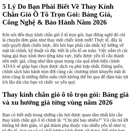
5 Lý Do Bạn Phải Biết Về Thay Kính
Chắn Gió Ô Tô Trọn Gói: Bảng Giá,
Công Nghệ & Bảo Hành Năm 2026
Khi nói đến thay kính chắn gió ô tô trọn gói, bạn đừng nghĩ đó chỉ
là chuyện đơn giản như thay một chiếc kính mới! Thực tế, đây là
một quyết định chiến lược, đòi hỏi bạn phải cân nhắc kỹ lưỡng về
mặt tài chính, kỹ thuật và đặc biệt là yếu tố an toàn. Việc nắm rõ các
bảng giá thay kính theo từng khu vực, hiểu được yếu tố cấu thành
nên mức giá, cũng như tầm quan trọng của quá trình hiệu chỉnh
ADAS sẽ giúp bạn chọn được dịch vụ phù hợp nhất. Đừng quên,
chính sách bảo hành trọn đời cùng các chương trình khuyến mãi đi
kèm cũng là những điểm mấu chốt không thể bỏ qua để đảm bảo lợi
ích lâu dài cho bạn và chiếc xe yêu quý.
Thay kính chắn gió ô tô trọn gói: Bảng giá
và xu hướng giá từng vùng năm 2026
Bạn có biết một trong những câu hỏi được quan tâm nhất khi cần
thay kính chắn gió ô tô chính là: “Chi phí bao nhiêu?” Và câu trả lời
không hề đơn giản, vì giá thành phụ thuộc vào nhiều yếu tố như vị
trí địa lý, loại xe và cả chất lượng kính được sử dụng. Để giúp bạn