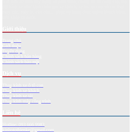
Với hơn 20 năm xây dựng và phát triển, chúng tôi đã cung cấp, lắp
đặt kính xe như kính chắn gió xe khách, xe tải, xe con và các loại
máy xúc, máy ủi, cần cẩu... phục vụ hàng chục nghìn khách hàng
trên khắp cả nước.
Giới thiệu
Trang chủ
Giới thiệu
Tuyển dụng
Chính sách bán hàng
Chính sách bảo mật
Dịch vụ
Thay kính xe ô tô con
Thay kính xe khách
Thay kính xe tải
Thay kính máy công trình
Liên hệ
Hotline: 093 666 9983
kinhotothienke@gmail.com