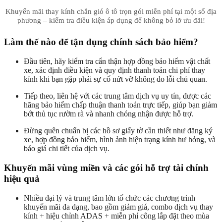
Khuyến mãi thay kính chắn gió ô tô trọn gói miễn phí tại một số địa
phương – kiểm tra điều kiện áp dụng để không bỏ lỡ ưu đãi!
Làm thế nào để tận dụng chính sách bảo hiểm?
Đầu tiên, hãy kiểm tra cẩn thận hợp đồng bảo hiểm vật chất
xe, xác định điều kiện và quy định thanh toán chi phí thay
kính khi bạn gặp phải sự cố nứt vỡ không do lỗi chủ quan.
Tiếp theo, liên hệ với các trung tâm dịch vụ uy tín, được các
hãng bảo hiểm chấp thuận thanh toán trực tiếp, giúp bạn giảm
bớt thủ tục rườm rà và nhanh chóng nhận được hỗ trợ.
Đừng quên chuẩn bị các hồ sơ giấy tờ cần thiết như đăng ký
xe, hợp đồng bảo hiểm, hình ảnh hiện trạng kính hư hỏng, và
báo giá chi tiết của dịch vụ.
Khuyến mãi vùng miền và các gói hỗ trợ tài chính
hiệu quả
Nhiều đại lý và trung tâm lớn tổ chức các chương trình
khuyến mãi đa dạng, bao gồm giảm giá, combo dịch vụ thay
kính + hiệu chỉnh ADAS + miễn phí công lắp đặt theo mùa