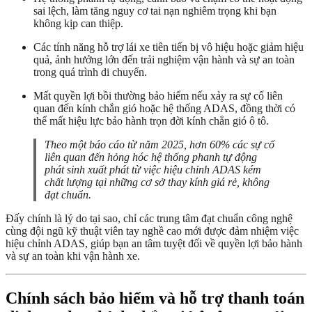
sai lệch, làm tăng nguy cơ tai nạn nghiêm trọng khi bạn
không kịp can thiệp.
Các tính năng hỗ trợ lái xe tiên tiến bị vô hiệu hoặc giảm hiệu
quả, ảnh hưởng lớn đến trải nghiệm vận hành và sự an toàn
trong quá trình di chuyển.
Mất quyền lợi bồi thường bảo hiểm nếu xảy ra sự cố liên
quan đến kính chắn gió hoặc hệ thống ADAS, đồng thời có
thể mất hiệu lực bảo hành trọn đời kính chắn gió ô tô.
Theo một báo cáo từ năm 2025, hơn 60% các sự cố
liên quan đến hỏng hóc hệ thống phanh tự động
phát sinh xuất phát từ việc hiệu chỉnh ADAS kém
chất lượng tại những cơ sở thay kính giá rẻ, không
đạt chuẩn.
Đấy chính là lý do tại sao, chỉ các trung tâm đạt chuẩn công nghệ
cùng đội ngũ kỹ thuật viên tay nghề cao mới được đảm nhiệm việc
hiệu chỉnh ADAS, giúp bạn an tâm tuyệt đối về quyền lợi bảo hành
và sự an toàn khi vận hành xe.
Chính sách bảo hiểm và hỗ trợ thanh toán