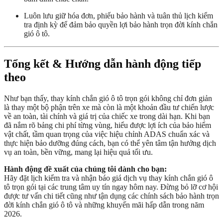
Luôn lưu giữ hóa đơn, phiếu bảo hành và tuân thủ lịch kiểm
tra định kỳ để đảm bảo quyền lợi bảo hành trọn đời kính chắn
gió ô tô.
Tổng kết & Hướng dẫn hành động tiếp
theo
Như bạn thấy, thay kính chắn gió ô tô trọn gói không chỉ đơn giản
là thay một bộ phận trên xe mà còn là một khoản đầu tư chiến lược
về an toàn, tài chính và giá trị của chiếc xe trong dài hạn. Khi bạn
đã nắm rõ bảng chi phí từng vùng, hiểu được lợi ích của bảo hiểm
vật chất, tầm quan trọng của việc hiệu chỉnh ADAS chuẩn xác và
thực hiện bảo dưỡng đúng cách, bạn có thể yên tâm tận hưởng dịch
vụ an toàn, bền vững, mang lại hiệu quả tối ưu.
Hành động đề xuất của chúng tôi dành cho bạn:
Hãy đặt lịch kiểm tra và nhận báo giá dịch vụ thay kính chắn gió ô
tô trọn gói tại các trung tâm uy tín ngay hôm nay. Đừng bỏ lỡ cơ hội
được tư vấn chi tiết cũng như tận dụng các chính sách bảo hành trọn
đời kính chắn gió ô tô và những khuyến mãi hấp dẫn trong năm
2026.