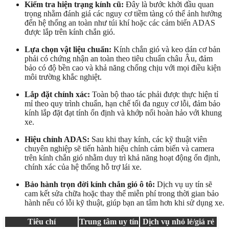
Kiểm tra hiện trạng kính cũ:
Đây là bước khởi đầu quan
trọng nhằm đánh giá các nguy cơ tiềm tàng có thể ảnh hưởng
đến hệ thống an toàn như túi khí hoặc các cảm biến ADAS
được lắp trên kính chắn gió.
Lựa chọn vật liệu chuẩn:
Kính chắn gió và keo dán cơ bản
phải có chứng nhận an toàn theo tiêu chuẩn châu Âu, đảm
bảo có độ bền cao và khả năng chống chịu với mọi điều kiện
môi trường khắc nghiệt.
Lắp đặt chính xác:
Toàn bộ thao tác phải được thực hiện tỉ
mỉ theo quy trình chuẩn, hạn chế tối đa nguy cơ lỗi, đảm bảo
kính lắp đặt đạt tính ổn định và khớp nối hoàn hảo với khung
xe.
Hiệu chỉnh ADAS:
Sau khi thay kính, các kỹ thuật viên
chuyên nghiệp sẽ tiến hành hiệu chỉnh cảm biến và camera
trên kính chắn gió nhằm duy trì khả năng hoạt động ổn định,
chính xác của hệ thống hỗ trợ lái xe.
Bảo hành trọn đời kính chắn gió ô tô:
Dịch vụ uy tín sẽ
cam kết sửa chữa hoặc thay thế miễn phí trong thời gian bảo
hành nếu có lỗi kỹ thuật, giúp bạn an tâm hơn khi sử dụng xe.
Tiêu chí
Trung tâm uy tín
Dịch vụ nhỏ lẻ/giá rẻ