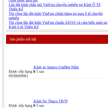
công nghệ hiện đại
Lắp đặt kính chắn gió VinFast chuyên nghiệp tại Kính Ô Tô
Thiên Kế
Thi công lắp đặt kính VinFast chính hãng tại gara ô tô chuyên
nghiệp
Thi công lắp đặt kính VinFast chuẩn ADAS và cảm biến mưa tại
Kính ô tô Thiên Kế
Sản phẩm nổi bật
Kính xe Samco Giường Nằm
Được xếp hạng
0
5 sao
0936669983
Kính Xe Thaco TB79
Được xếp hạng
0
5 sao