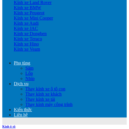
Kính xe Land Rover
Kính xe BMW
Kính xe Peugeot
Kính xe Mini Cooper
Kính xe Audi
Kính xe JAC
Kính xe Dongben
Kính xe Teraco
Kính xe Hino
Kính xe Veam
Phụ tùng
Săm
Lốp
Nhíp
Dịch vụ
Thay kính xe ô tô con
Thay kính xe khách
Thay kính xe tải
Thay kính máy công trình
Kiến thức
Liên hệ
Kính ô tô