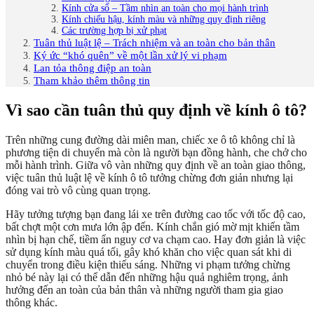
Kính cửa sổ – Tầm nhìn an toàn cho mọi hành trình
Kính chiếu hậu, kính màu và những quy định riêng
Các trường hợp bị xử phạt
Tuân thủ luật lệ – Trách nhiệm và an toàn cho bản thân
Ký ức “khó quên” về một lần xử lý vi phạm
Lan tỏa thông điệp an toàn
Tham khảo thêm thông tin
Vì sao cần tuân thủ quy định về kính ô tô?
Trên những cung đường dài miên man, chiếc xe ô tô không chỉ là
phương tiện di chuyển mà còn là người bạn đồng hành, che chở cho
mỗi hành trình. Giữa vô vàn những quy định về an toàn giao thông,
việc tuân thủ luật lệ về kính ô tô tưởng chừng đơn giản nhưng lại
đóng vai trò vô cùng quan trọng.
Hãy tưởng tượng bạn đang lái xe trên đường cao tốc với tốc độ cao,
bất chợt một cơn mưa lớn ập đến. Kính chắn gió mờ mịt khiến tầm
nhìn bị hạn chế, tiềm ẩn nguy cơ va chạm cao. Hay đơn giản là việc
sử dụng kính màu quá tối, gây khó khăn cho việc quan sát khi di
chuyển trong điều kiện thiếu sáng. Những vi phạm tưởng chừng
nhỏ bé này lại có thể dẫn đến những hậu quả nghiêm trọng, ảnh
hưởng đến an toàn của bản thân và những người tham gia giao
thông khác.