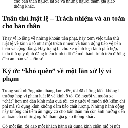
cho bản thân người lái xe và những người tham gia giao
thông khác.
Tuân thủ luật lệ – Trách nhiệm và an toàn
cho bản thân
Thay vì lo lắng về những khoản tiền phạt, hãy xem việc tuân thủ
luật lệ về kính ô tô như một trách nhiệm và hành động bảo vệ bản
thân và cộng đồng. Hãy trang bị cho xe mình loại kính phù hợp,
tuân thủ quy định đăng kiểm kính ô tô để mỗi hành trình trên đường
đều an toàn và suôn sẻ.
Ký ức “khó quên” về một lần xử lý vi
phạm
Trong suốt những năm tháng làm việc, tôi đã chứng kiến không ít
trường hợp vi phạm luật lệ về kính ô tô. Có người vì muốn xe
“chất” hơn mà dán kính màu quá tối, có người vì muốn tiết kiệm chi
phí mà sử dụng kính không đảm bảo chất lượng. Những hành động
này không chỉ tiềm ẩn nguy cơ cho bản thân mà còn ảnh hưởng đến
an toàn của những người tham gia giao thông khác.
Có một lần, tôi gặp một khách hàng sử dụng kính chắn gió bị nứt