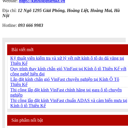
Website:
https://kinhotothienke.vn
Địa chỉ:
12 Ngõ 1295 Giải Phóng, Hoàng Liệt, Hoàng Mai, Hà
Nội
Hotline:
093 666 9983
Bài viết mới
Kỹ thuật viên kiểm tra và xử lý vết nứt kính ô tô do đá văng tại
Thiên Kế
Quy trình thay kính chắn gió VinFast tại Kính ô tô Thiên Kế với
công nghệ hiện đại
Lắp đặt kính chắn gió VinFast chuyên nghiệp tại Kính Ô Tô
Thiên Kế
Thi công lắp đặt kính VinFast chính hãng tại gara ô tô chuyên
nghiệp
Thi công lắp đặt kính VinFast chuẩn ADAS và cảm biến mưa tại
Kính ô tô Thiên Kế
Sản phẩm nổi bật