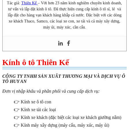
Tác giả:
Thiên Kế
– Với hơn 23 năm kinh nghiệm chuyên kinh doanh,
tư vấn và lắp đặt kính ô tô. Đã thực hiện cung cấp kính ô tô sỉ, lẻ và
lắp đặt cho hàng vạn khách hàng khắp cả nước. Đặc biệt với các dòng
xe khách Thaco, Samco, các loại xe con, xe tải và cả máy xây dựng,
máy ủi, máy xúc, cần cẩu.
Kính ô tô Thiên Kế
CÔNG TY TNHH SẢN XUÂT THƯƠNG MẠI VÀ DỊCH VỤ Ô
TÔ HUY AN
Đơn vị nhập khẩu và phân phối và cung cấp dịch vụ:
👉 Kính xe ô tô con
👉 Kính xe tải các loại
👉 Kính xe khách (đặc biệt các loại xe khách giường nằm)
👉 Kính máy xây dựng (máy cẩu, máy xúc, máy ủi)