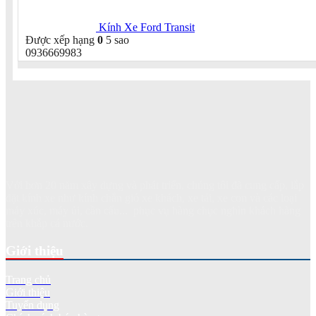
Kính Xe Ford Transit
Được xếp hạng
0
5 sao
0936669983
Với hơn 20 năm xây dựng và phát triển, chúng tôi đã cung cấp, lắp
đặt kính xe như kính chắn gió xe khách, xe tải, xe con và các loại
máy xúc, máy ủi, cần cẩu... phục vụ hàng chục nghìn khách hàng
trên khắp cả nước.
Giới thiệu
Trang chủ
Giới thiệu
Tuyển dụng