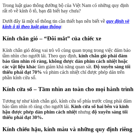
Trong luật giao thông đường bộ của Việt Nam có những quy định
rất rõ về kính ô tô, bạn đã biết hay chưa?
Dưới đây là một số thông tin cần thiết bạn nên biết về
quy định về
kính ô tô theo luật giao thông
:
Kính chắn gió – “Đôi mắt” của chiếc xe
Kính chắn gió đóng vai trò vô cùng quan trọng trong việc đảm bảo
tầm nhìn cho người lái. Theo quy định,
kính chắn gió phải đảm
bảo tầm nhìn rõ ràng, không được dán phim cách nhiệt hoặc
các vật liệu khác
làm giảm khả năng quan sát.
Độ xuyên sáng tối
thiểu phải đạt 70%
và phim cách nhiệt chỉ được phép dán trên
phần kính cửa sổ.
Kính cửa sổ – Tầm nhìn an toàn cho mọi hành trình
Tương tự như kính chắn gió, kính cửa sổ phía trước cũng phải đảm
bảo tầm nhìn rõ ràng cho người lái.
Kính cửa sổ hai bên và kính
hậu được phép dán phim cách nhiệt
nhưng
độ xuyên sáng tối
thiểu phải đạt 30%.
Kính chiếu hậu, kính màu và những quy định riêng