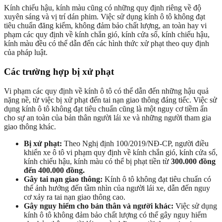
Kính chiếu hậu, kính màu cũng có những quy định riêng về độ
xuyên sáng và vị trí dán phim. Việc sử dụng kính ô tô không đạt
tiêu chuẩn đăng kiểm, không đảm bảo chất lượng, an toàn hay vi
phạm các quy định về kính chắn gió, kính cửa sổ, kính chiếu hậu,
kính màu đều có thể dẫn đến các hình thức xử phạt theo quy định
của pháp luật.
Các trường hợp bị xử phạt
Vi phạm các quy định về kính ô tô có thể dẫn đến những hậu quả
nặng nề, từ việc bị xử phạt đến tai nạn giao thông đáng tiếc. Việc sử
dụng kính ô tô không đạt tiêu chuẩn cũng là một nguy cơ tiềm ẩn
cho sự an toàn của bản thân người lái xe và những người tham gia
giao thông khác.
Bị xử phạt:
Theo Nghị định 100/2019/NĐ-CP, người điều
khiển xe ô tô vi phạm quy định về kính chắn gió, kính cửa sổ,
kính chiếu hậu, kính màu có thể bị phạt tiền từ
300.000 đồng
đến 400.000 đồng.
Gây tai nạn giao thông:
Kính ô tô không đạt tiêu chuẩn có
thể ảnh hưởng đến tầm nhìn của người lái xe, dẫn đến nguy
cơ xảy ra tai nạn giao thông cao.
Gây nguy hiểm cho bản thân và người khác:
Việc sử dụng
kính ô tô không đảm bảo chất lượng có thể gây nguy hiểm