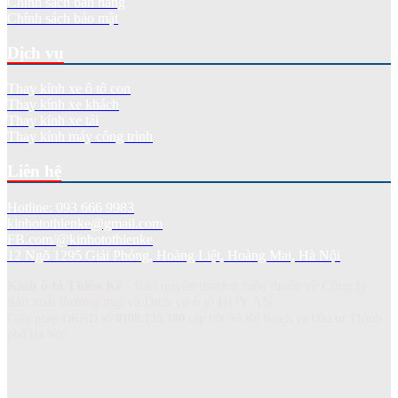
Chính sách bán hàng
Chính sách bảo mật
Dịch vụ
Thay kính xe ô tô con
Thay kính xe khách
Thay kính xe tải
Thay kính máy công trình
Liên hệ
Hotline: 093 666 9983
kinhotothienke@gmail.com
FB.com/@kinhotothienke
12 Ngõ 1295 Giải Phóng, Hoàng Liệt, Hoàng Mai, Hà Nội
Kính ô tô Thiên Kế
- Bản quyền thương hiệu thuộc về Công ty
Sản xuất thương mại và Dich vụ ô tô HUY AN.
Giấy phép ĐKKD số
0108.139.180
cấp bởi Sở Kế hoạch và Đầu tư Thành
phố Hà Nội.