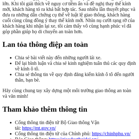
lớn. Khi tôi giải thích về nguy cơ tiềm ẩn và đề nghị thay thế kính
mới, khách hàng tỏ ra khá bất hợp tác. Sau nhiều lần thuyết phục và
đưa ra những dẫn chứng cụ thể về luật lệ giao thông, khách hàng
cuối cùng cũng đồng ý thay thế kính mới. Nhìn nụ cười rạng rỡ của
khách hàng khi nhận lại xe, tôi cảm thấy vô cùng hạnh phúc vì đã
góp phần giúp họ di chuyển an toàn hơn.
Lan tỏa thông điệp an toàn
Chia sẻ bài viết này đến những người lái xe.
Để lại bình luận và chia sẻ kinh nghiệm tuân thủ các quy định
về kính ô tô.
Chia sẻ thông tin về quy định đăng kiểm kính ô tô đến người
thân, bạn bè.
Hãy cùng chung tay xây dựng một môi trường giao thông an toàn
và văn minh!
Tham khảo thêm thông tin
Cổng thông tin điện tử Bộ Giao thông Vận
tải:
https://mt.gov.vn/
Cổng thông tin điện tử của Chính phủ:
https://chinhphu.vn/