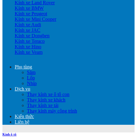
Kính xe Land Rover
Kính xe BMW
Kính xe Peugeot
Kính xe Mini Cooper
Kính xe Audi
Kính xe JAC
Kính xe Dongben
Kính xe Teraco
Kính xe Hino
Kính xe Veam
Phụ tùng
Săm
Lốp
Nhíp
Dịch vụ
Thay kính xe ô tô con
Thay kính xe khách
Thay kính xe tải
Thay kính máy công trình
Kiến thức
Liên hệ
Kính ô tô