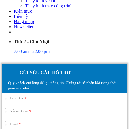
Thay kính xe tải
Thay kính máy công trình
Kiến thức
Liên hệ
Đăng nhập
Newsletter
Thứ 2 - Chủ Nhật
7:00 am - 22:00 pm
GỬI YÊU CẦU HỖ TRỢ
Quý khách vui lòng để lại thông tin. Chúng tôi sẽ phản hồi trong thời
gian sớm nhất.
Họ và tên
*
Số điện thoại
*
Email
*