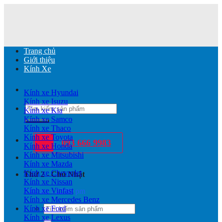
Chuyển
đến
nội
dung
Trang chủ
Giới thiệu
Kính Xe
Kính xe Hyundai
Kính xe Isuzu
Tìm
Kính xe Kia
kiếm:
Kính xe Samco
Kính xe Thaco
Kính xe Toyota
093 666 9983
Kính xe Honda
Kính xe Mitsubishi
Kính xe Mazda
Kính xe Chevrolet
Thứ 2 - Chủ Nhật
Kính xe Nissan
Kính xe Vinfast
7:00 am - 22:00 pm
Kính xe Mercedes Benz
Tìm
Kính xe Ford
kiếm:
Kính xe Lexus