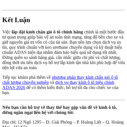
Kết Luận
Việc
lắp đặt kính chắn gió ô tô chính hãng
chính là một bước đầu
tư quan trọng giúp bảo vệ an toàn tính mạng, tăng độ bền cho xe và
giữ nguyên giá trị vốn có của tài sản. Bạn nên lựa chọn dịch vụ uy
tín, quy trình chuẩn với keo urethane chuyên dụng và kỹ thuật hiệu
chuẩn ADAS hiện đại nhằm đảm bảo hiệu quả sử dụng tốt nhất.
Đừng quên so sánh bảng giá, cân nhắc giữa chi phí và chất lượng,
đồng thời ưu tiên dịch vụ hỗ trợ lắp kính tận nhà khi phù hợp để vừa
tiện lợi vừa an toàn.
Tiếp tục khám phá thêm về
phương pháp thay kính chắn gió ô tô
chất lượng chuyên nghiệp
và
dịch vụ thay kính ô tô hiệu chỉnh
ADAS 2026
để có thêm kiến thức, hỗ trợ tối đa cho chiếc xe của
bạn.
Nếu bạn cần hỗ trợ về thay thế hay gặp vấn đề về kính ô tô,
đừng ngần ngại liên hệ với chúng tôi:
Địa chỉ: 12 Ngõ 1295 – Đ. Giải Phóng – P. Hoàng Liệt – Q. Hoàng