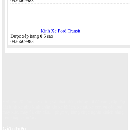
0936669983
Kính Xe Ford Transit
Được xếp hạng
0
5 sao
0936669983
Với hơn 20 năm xây dựng và phát triển, chúng tôi đã cung cấp, lắp
đặt kính xe như kính chắn gió xe khách, xe tải, xe con và các loại
máy xúc, máy ủi, cần cẩu... phục vụ hàng chục nghìn khách hàng
trên khắp cả nước.
Giới thiệu