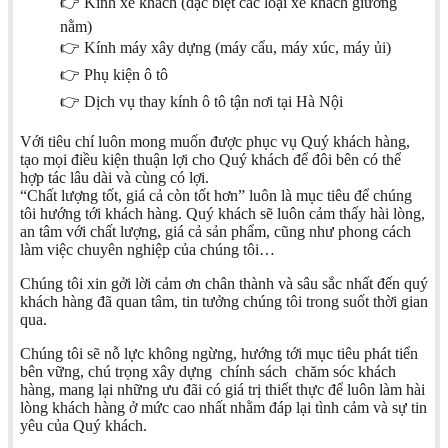
👉 Kính xe khách (đặc biệt các loại xe khách giường
nằm)
👉 Kính máy xây dựng (máy cẩu, máy xúc, máy ủi)
👉 Phụ kiện ô tô
👉 Dịch vụ thay kính ô tô tận nơi tại Hà Nội
Với tiêu chí luôn mong muốn được phục vụ Quý khách hàng,
tạo mọi điều kiện thuận lợi cho Quý khách để đôi bên có thể
hợp tác lâu dài và cùng có lợi.
“Chất lượng tốt, giá cả còn tốt hơn” luôn là mục tiêu để chúng
tôi hướng tới khách hàng. Quý khách sẽ luôn cảm thấy hài lòng,
an tâm với chất lượng, giá cả sản phẩm, cũng như phong cách
làm việc chuyên nghiệp của chúng tôi…
Chúng tôi xin gởi lời cảm ơn chân thành và sâu sắc nhất đến quý
khách hàng đã quan tâm, tin tưởng chúng tôi trong suốt thời gian
qua.
Chúng tôi sẽ nỗ lực không ngừng, hướng tới mục tiêu phát tiển
bên vững, chú trọng xây dựng chính sách chăm sóc khách
hàng, mang lại những ưu đãi có giá trị thiết thực để luôn làm hài
lòng khách hàng ở mức cao nhất nhằm đáp lại tình cảm và sự tin
yêu của Quý khách.