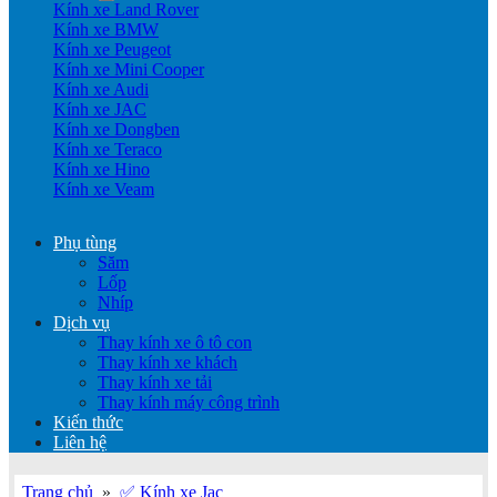
Kính xe Land Rover
Kính xe BMW
Kính xe Peugeot
Kính xe Mini Cooper
Kính xe Audi
Kính xe JAC
Kính xe Dongben
Kính xe Teraco
Kính xe Hino
Kính xe Veam
Phụ tùng
Săm
Lốp
Nhíp
Dịch vụ
Thay kính xe ô tô con
Thay kính xe khách
Thay kính xe tải
Thay kính máy công trình
Kiến thức
Liên hệ
Trang chủ
»
✅ Kính xe Jac