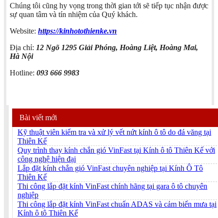
Chúng tôi cũng hy vọng trong thời gian tới sẽ tiếp tục nhận được
sự quan tâm và tín nhiệm của Quý khách.
Website:
https://kinhotothienke.vn
Địa chỉ:
12 Ngõ 1295 Giải Phóng, Hoàng Liệt, Hoàng Mai,
Hà Nội
Hotline:
093 666 9983
Bài viết mới
Kỹ thuật viên kiểm tra và xử lý vết nứt kính ô tô do đá văng tại
Thiên Kế
Quy trình thay kính chắn gió VinFast tại Kính ô tô Thiên Kế với
công nghệ hiện đại
Lắp đặt kính chắn gió VinFast chuyên nghiệp tại Kính Ô Tô
Thiên Kế
Thi công lắp đặt kính VinFast chính hãng tại gara ô tô chuyên
nghiệp
Thi công lắp đặt kính VinFast chuẩn ADAS và cảm biến mưa tại
Kính ô tô Thiên Kế