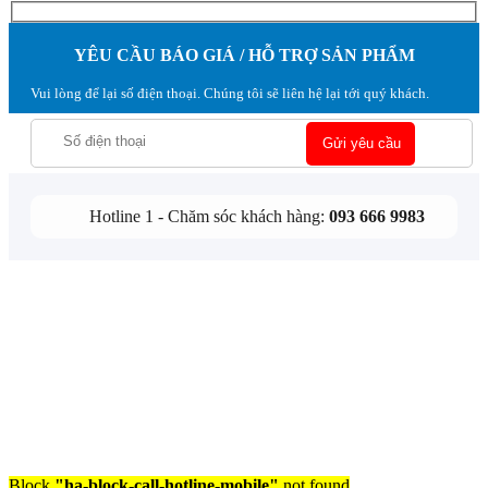
YÊU CẦU BÁO GIÁ / HỖ TRỢ SẢN PHẨM
Vui lòng để lại số điện thoại. Chúng tôi sẽ liên hệ lại tới quý khách.
Hotline 1 - Chăm sóc khách hàng:
093 666 9983
Block
"ha-block-call-hotline-mobile"
not found