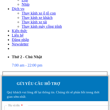
Nhíp
Dịch vụ
Thay kính xe ô tô con
Thay kính xe khách
Thay kính xe tải
Thay kính máy công trình
Kiến thức
Liên hệ
Đăng nhập
Newsletter
Thứ 2 - Chủ Nhật
7:00 am - 22:00 pm
GỬI YÊU CẦU HỖ TRỢ
Quý khách vui lòng để lại thông tin. Chúng tôi sẽ phản hồi trong thời
gian sớm nhất.
Họ và tên
*