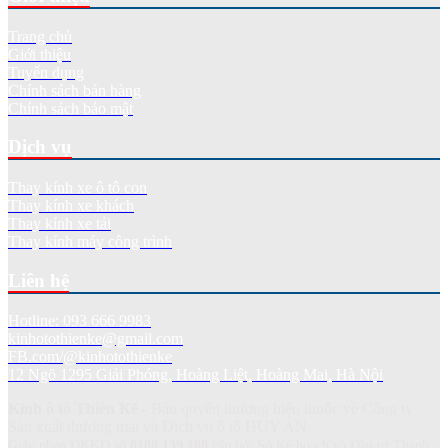
Trang chủ
Giới thiệu
Tuyển dụng
Chính sách bán hàng
Chính sách bảo mật
Dịch vụ
Thay kính xe ô tô con
Thay kính xe khách
Thay kính xe tải
Thay kính máy công trình
Liên hệ
Hotline: 093 666 9983
kinhotothienke@gmail.com
FB.com/@kinhotothienke
12 Ngõ 1295 Giải Phóng, Hoàng Liệt, Hoàng Mai, Hà Nội
Kính ô tô Thiên Kế
- Bản quyền thương hiệu thuộc về Công ty
Sản xuất thương mại và Dich vụ ô tô HUY AN.
Giấy phép ĐKKD số
0108.139.180
cấp bởi Sở Kế hoạch và Đầu tư Thành