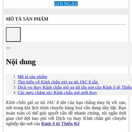
GỌI NGAY
MÔ TẢ SẢN PHẨM
Nội dung
Mô tả sản phẩm
Tìm hiểu về Kính chắn gió xe tải JAC 8 tấn
Dịch vụ thay Kính chắn gió xe tải tận nơi của Kính ô tô Thiê
Các mẹo chăm sóc Kính chắn gió mới thay
Kính chắn gió xe tải JAC 8 tấn
của bạn chẳng may bị vỡ, rạn,
nứt trong khi lịch trình chuyển hàng hoá vẫn đang dày đặt. Bạn
hoàn toàn có thể giải quyết vấn đề nhanh chóng, rút ngắn thời
gian chờ đợi hao phí với Dịch vụ thay Kính chắn gió chuyên
nghiệp tận nơi của
Kính ô tô Thiên Kế