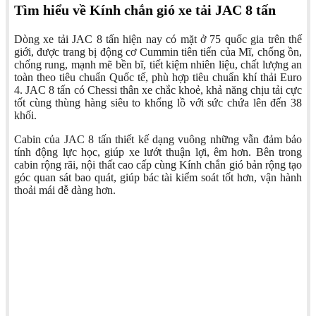
Tìm hiểu về Kính chắn gió xe tải JAC 8 tấn
Dòng xe tải JAC 8 tấn hiện nay có mặt ở 75 quốc gia trên thế
giới, được trang bị động cơ Cummin tiên tiến của Mĩ, chống ồn,
chống rung, mạnh mẽ bền bĩ, tiết kiệm nhiên liệu, chất lượng an
toàn theo tiêu chuẩn Quốc tế, phù hợp tiêu chuẩn khí thải Euro
4. JAC 8 tấn có Chessi thân xe chắc khoẻ, khả năng chịu tải cực
tốt cùng thùng hàng siêu to khổng lồ với sức chứa lên đến 38
khối.
Cabin của JAC 8 tấn thiết kế dạng vuông những vẫn đảm bảo
tính động lực học, giúp xe lướt thuận lợi, êm hơn. Bên trong
cabin rộng rãi, nội thất cao cấp cùng Kính chắn gió bản rộng tạo
góc quan sát bao quát, giúp bác tài kiểm soát tốt hơn, vận hành
thoải mái dễ dàng hơn.