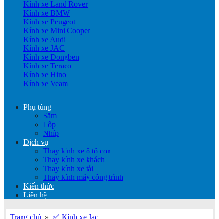
Kính xe Land Rover
Kính xe BMW
Kính xe Peugeot
Kính xe Mini Cooper
Kính xe Audi
Kính xe JAC
Kính xe Dongben
Kính xe Teraco
Kính xe Hino
Kính xe Veam
Phụ tùng
Săm
Lốp
Nhíp
Dịch vụ
Thay kính xe ô tô con
Thay kính xe khách
Thay kính xe tải
Thay kính máy công trình
Kiến thức
Liên hệ
Trang chủ
»
✅ Kính xe Jac