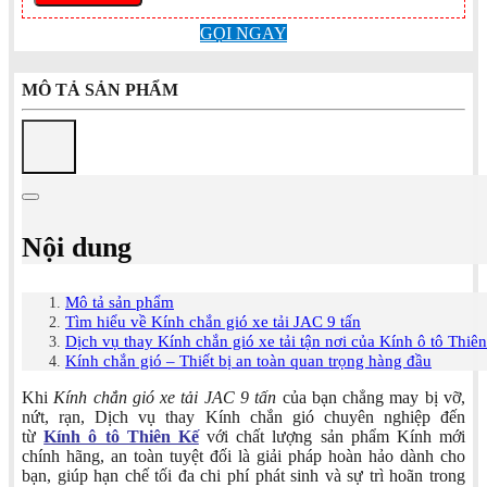
GỌI NGAY
MÔ TẢ SẢN PHẨM
Nội dung
Mô tả sản phẩm
Tìm hiểu về Kính chắn gió xe tải JAC 9 tấn
Dịch vụ thay Kính chắn gió xe tải tận nơi của Kính ô tô Thiê
Kính chắn gió – Thiết bị an toàn quan trọng hàng đầu
Khi
Kính chắn gió xe tải JAC 9 tấn
của bạn chẳng may bị vỡ,
nứt, rạn, Dịch vụ thay Kính chắn gió chuyên nghiệp đến
từ
Kính ô tô Thiên Kế
với chất lượng sản phẩm Kính mới
chính hãng, an toàn tuyệt đối là giải pháp hoàn hảo dành cho
bạn, giúp hạn chế tối đa chi phí phát sinh và sự trì hoãn trong