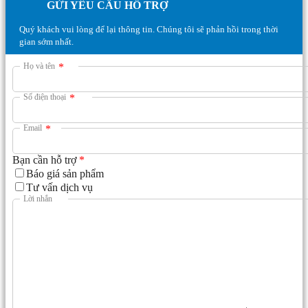
GỬI YÊU CẦU HỖ TRỢ
Quý khách vui lòng để lại thông tin. Chúng tôi sẽ phản hồi trong thời
gian sớm nhất.
Họ và tên
*
Số điện thoại
*
Email
*
Bạn cần hỗ trợ
*
Báo giá sản phẩm
Tư vấn dịch vụ
Lời nhắn