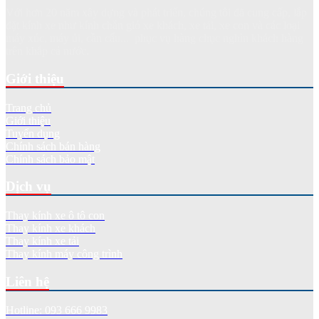
Với hơn 20 năm xây dựng và phát triển, chúng tôi đã cung cấp, lắp
đặt kính xe như kính chắn gió xe khách, xe tải, xe con và các loại
máy xúc, máy ủi, cần cẩu... phục vụ hàng chục nghìn khách hàng
trên khắp cả nước.
Giới thiệu
Trang chủ
Giới thiệu
Tuyển dụng
Chính sách bán hàng
Chính sách bảo mật
Dịch vụ
Thay kính xe ô tô con
Thay kính xe khách
Thay kính xe tải
Thay kính máy công trình
Liên hệ
Hotline: 093 666 9983