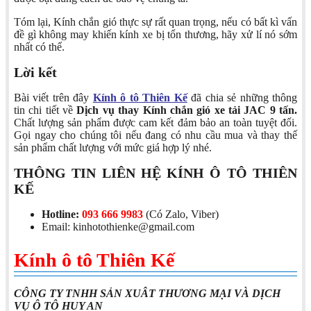
Tóm lại, Kính chắn gió thực sự rất quan trọng, nếu có bất kì vấn
đề gì không may khiến kính xe bị tổn thương, hãy xử lí nó sớm
nhất có thể.
Lời kết
Bài viết trên đây
Kính ô tô Thiên Kế
đã chia sẻ những thông
tin chi tiết về
Dịch vụ thay Kính chắn gió xe tải JAC 9 tấn.
Chất lượng sản phẩm được cam kết đảm bảo an toàn tuyệt đối.
Gọi ngay cho chúng tôi nếu đang có nhu cầu mua và thay thế
sản phẩm chất lượng với mức giá hợp lý nhé.
THÔNG TIN LIÊN HỆ KÍNH Ô TÔ THIÊN
KẾ
Hotline:
093 666 9983
(Có Zalo, Viber)
Email: kinhotothienke@gmail.com
Kính ô tô Thiên Kế
CÔNG TY TNHH SẢN XUÂT THƯƠNG MẠI VÀ DỊCH
VỤ Ô TÔ HUY AN