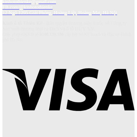
kinhotothienke@gmail.com
FB.com/@kinhotothienke
12 Ngõ 1295 Giải Phóng, Hoàng Liệt, Hoàng Mai, Hà Nội
Kính ô tô Thiên Kế
- Bản quyền thương hiệu thuộc về Công ty
Sản xuất thương mại và Dich vụ ô tô HUY AN.
Giấy phép ĐKKD số
0108.139.180
cấp bởi Sở Kế hoạch và Đầu tư Thành
phố Hà Nội.