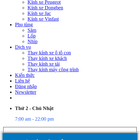
Kính xe Peugeot
Kính xe Dongben
Kính xe Jac
Kính xe Vinfast
Phụ tùng
Săm
Lốp
Nhíp
Dịch vụ
Thay kính xe ô tô con
Thay kính xe khách
Thay kính xe tải
Thay kính máy công trình
Kiến thức
Liên hệ
Đăng nhập
Newsletter
Thứ 2 - Chủ Nhật
7:00 am - 22:00 pm