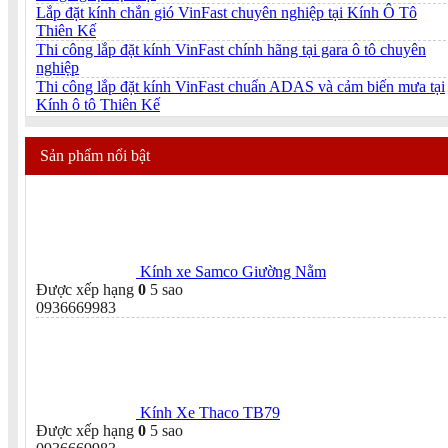
Lắp đặt kính chắn gió VinFast chuyên nghiệp tại Kính Ô Tô
Thiên Kế
Thi công lắp đặt kính VinFast chính hãng tại gara ô tô chuyên
nghiệp
Thi công lắp đặt kính VinFast chuẩn ADAS và cảm biến mưa tại
Kính ô tô Thiên Kế
Sản phẩm nổi bật
Kính xe Samco Giường Nằm
Được xếp hạng
0
5 sao
0936669983
Kính Xe Thaco TB79
Được xếp hạng
0
5 sao