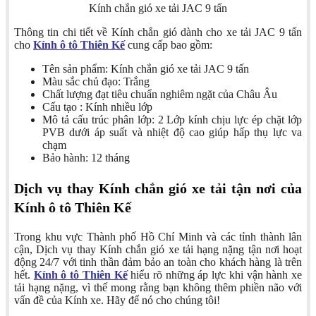
Kính chắn gió xe tải JAC 9 tấn
Thông tin chi tiết về Kính chắn gió dành cho xe tải JAC 9 tấn
cho
Kính ô tô Thiên Kế
cung cấp bao gồm:
Tên sản phẩm: Kính chắn gió xe tải JAC 9 tấn
Màu sắc chủ đạo: Trắng
Chất lượng đạt tiêu chuẩn nghiêm ngặt của Châu Âu
Cấu tạo : Kính nhiều lớp
Mô tả cấu trúc phân lớp: 2 Lớp kính chịu lực ép chặt lớp
PVB dưới áp suất và nhiệt độ cao giúp hấp thụ lực va
chạm
Bảo hành: 12 tháng
Dịch vụ thay Kính chắn gió xe tải tận nơi của
Kính ô tô Thiên Kế
Trong khu vực Thành phố Hồ Chí Minh và các tỉnh thành lân
cận, Dịch vụ thay Kính chắn gió xe tải hạng nặng tận nơi hoạt
động 24/7 với tinh thần đảm bảo an toàn cho khách hàng là trên
hết.
Kính ô tô Thiên Kế
hiểu rõ những áp lực khi vận hành xe
tải hạng nặng, vì thế mong rằng bạn không thêm phiền não với
vấn đề của Kính xe. Hãy để nó cho chúng tôi!