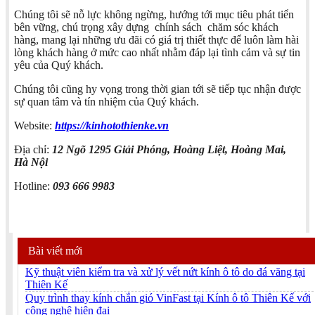
Chúng tôi sẽ nỗ lực không ngừng, hướng tới mục tiêu phát tiển
bên vững, chú trọng xây dựng chính sách chăm sóc khách
hàng, mang lại những ưu đãi có giá trị thiết thực để luôn làm hài
lòng khách hàng ở mức cao nhất nhằm đáp lại tình cảm và sự tin
yêu của Quý khách.
Chúng tôi cũng hy vọng trong thời gian tới sẽ tiếp tục nhận được
sự quan tâm và tín nhiệm của Quý khách.
Website:
https://kinhotothienke.vn
Địa chỉ:
12 Ngõ 1295 Giải Phóng, Hoàng Liệt, Hoàng Mai,
Hà Nội
Hotline:
093 666 9983
Bài viết mới
Kỹ thuật viên kiểm tra và xử lý vết nứt kính ô tô do đá văng tại
Thiên Kế
Quy trình thay kính chắn gió VinFast tại Kính ô tô Thiên Kế với
công nghệ hiện đại