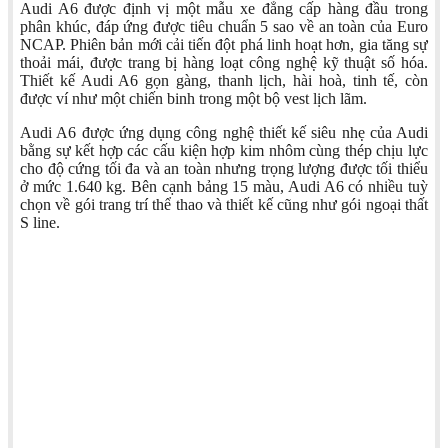
Audi A6 được định vị một mẫu xe đẳng cấp hàng đầu trong
phân khúc, đáp ứng được tiêu chuẩn 5 sao về an toàn của Euro
NCAP. Phiên bản mới cải tiến đột phá linh hoạt hơn, gia tăng sự
thoải mái, được trang bị hàng loạt công nghệ kỹ thuật số hóa.
Thiết kế Audi A6 gọn gàng, thanh lịch, hài hoà, tinh tế, còn
được ví như một chiến binh trong một bộ vest lịch lãm.
Audi A6 được ứng dụng công nghệ thiết kế siêu nhẹ của Audi
bằng sự kết hợp các cấu kiện hợp kim nhôm cùng thép chịu lực
cho độ cứng tối đa và an toàn nhưng trọng lượng được tối thiểu
ở mức 1.640 kg. Bên cạnh bảng 15 màu, Audi A6 có nhiều tuỳ
chọn về gói trang trí thể thao và thiết kế cũng như gói ngoại thất
S line.