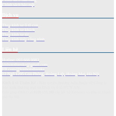
Chính sách bán hàng
Chính sách bảo mật
Dịch vụ
Thay kính xe ô tô con
Thay kính xe khách
Thay kính xe tải
Thay kính máy công trình
Liên hệ
Hotline: 093 666 9983
kinhotothienke@gmail.com
FB.com/@kinhotothienke
12 Ngõ 1295 Giải Phóng, Hoàng Liệt, Hoàng Mai, Hà Nội
Kính ô tô Thiên Kế
- Bản quyền thương hiệu thuộc về Công ty
Sản xuất thương mại và Dich vụ ô tô HUY AN.
Giấy phép ĐKKD số
0108.139.180
cấp bởi Sở Kế hoạch và Đầu tư Thành
phố Hà Nội.