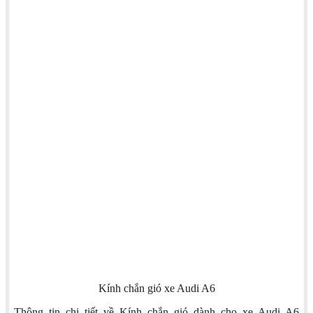
Kính chắn gió xe Audi A6
Thông tin chi tiết về Kính chắn gió dành cho xe Audi A6