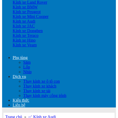
Kính xe Land Rover
Kính xe BMW
Kính xe Peugeot
Kính xe Mini Cooper
Kính xe Audi
Kính xe JAC
Kính xe Dongben
Kính xe Teraco
Kính xe Hino
Kính xe Veam
Phụ tùng
Săm
Lốp
Nhíp
Dịch vụ
Thay kính xe ô tô con
Thay kính xe khách
Thay kính xe tải
Thay kính máy công trình
Kiến thức
Liên hệ
Trang chủ
»
✅ Kính xe Audi