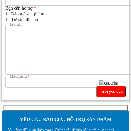
Bạn cần hỗ trợ
*
Báo giá sản phẩm
Tư vấn dịch vụ
Lời nhắn
Mã Captcha
*
YÊU CẦU BÁO GIÁ / HỖ TRỢ SẢN PHẨM
Vui lòng để lại số điện thoại. Chúng tôi sẽ liên hệ lại tới quý khách.