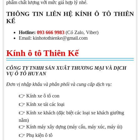
phẩm chất lượng với mức giá hợp lý nhé.
THÔNG TIN LIÊN HỆ KÍNH Ô TÔ THIÊN
KẾ
Hotline:
093 666 9983
(Có Zalo, Viber)
Email: kinhotothienke@gmail.com
Kính ô tô Thiên Kế
CÔNG TY TNHH SẢN XUÂT THƯƠNG MẠI VÀ DỊCH
VỤ Ô TÔ HUY AN
Đơn vị nhập khẩu và phân phối và cung cấp dịch vụ:
👉 Kính xe ô tô con
👉 Kính xe tải các loại
👉 Kính xe khách (đặc biệt các loại xe khách giường
nằm)
👉 Kính máy xây dựng (máy cẩu, máy xúc, máy ủi)
👉 Phụ kiện ô tô