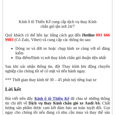
Kính ô tô Thiên Kế cung cấp dịch vụ thay Kính
chắn gió tận nơi 24/7
Quý khách có thể liên lạc bằng cách gọi đến
Hotline
093 666
9983
(Có Zalo, Viber) và cung cấp các thông tin sau:
Dòng xe và đời xe hoặc chụp hình xe cùng với sổ đăng
kiểm
Địa điểm/Định vị nơi thay kính chắn gió thuận tiện nhất
Sau khi xác nhận thông tin, đội Thay kính lưu động chuyên
nghiệp của chúng tôi sẽ có mặt và tiến hành ngay.
*** Thời gian thay kính từ 30 – 45 phút tuỳ từng loại xe
Lời kết
Bài viết trên đây
Kính ô tô Thiên Kế
đã chia sẻ những thông
tin chi tiết về
Dịch vụ thay Kính chắn gió xe Audi A6.
Chất
lượng sản phẩm được cam kết đảm bảo an toàn tuyệt đối. Gọi
ngay cho chúng tôi nếu đang có nhu cầu mua và thay thế sản