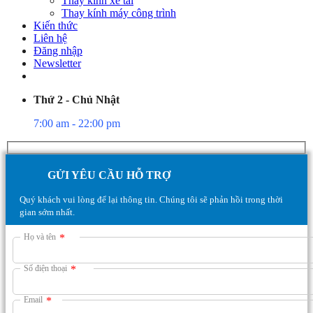
Thay kính xe tải
Thay kính máy công trình
Kiến thức
Liên hệ
Đăng nhập
Newsletter
Thứ 2 - Chủ Nhật
7:00 am - 22:00 pm
GỬI YÊU CẦU HỖ TRỢ
Quý khách vui lòng để lại thông tin. Chúng tôi sẽ phản hồi trong thời
gian sớm nhất.
Họ và tên
*
Số điện thoại
*
Email
*