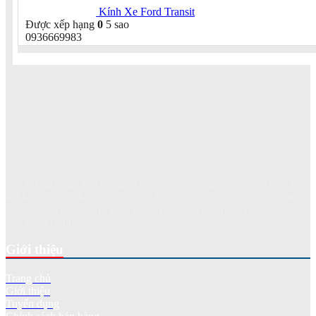
Kính Xe Ford Transit
Được xếp hạng
0
5 sao
0936669983
Với hơn 20 năm xây dựng và phát triển, chúng tôi đã cung cấp, lắp
đặt kính xe như kính chắn gió xe khách, xe tải, xe con và các loại
máy xúc, máy ủi, cần cẩu... phục vụ hàng chục nghìn khách hàng
trên khắp cả nước.
Giới thiệu
Trang chủ
Giới thiệu
Tuyển dụng