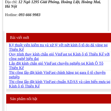
Địa chỉ:
12 Ngõ 1295 Giải Phóng, Hoàng Liệt, Hoàng Mai,
Hà Nội
Hotline:
093 666 9983
Bài viết mới
Kỹ thuật viên kiểm tra và xử lý vết nứt kính ô tô do đá văng tại
Thiên Kế
Quy trình thay kính chắn gió VinFast tại Kính ô tô Thiên Kế với
công nghệ hiện đại
Lắp đặt kính chắn gió VinFast chuyên nghiệp tại Kính Ô Tô
Thiên Kế
Thi công lắp đặt kính VinFast chính hãng tại gara ô tô chuyên
nghiệp
Thi công lắp đặt kính VinFast chuẩn ADAS và cảm biến mưa tại
Kính ô tô Thiên Kế
Sản phẩm nổi bật