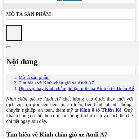
MÔ TẢ SẢN PHẨM
Nội dung
Mô tả sản phẩm
Tìm hiểu về Kính chắn gió xe Audi A7
Dịch vụ thay Kính chắn gió tận nơi của Kính ô tô Thiên Kế
Kính chắn gió xe Audi A7
chất lượng cao được thay mới với
dịch vụ trọn gói siêu tiện lợi, an toàn, tiến hành nhanh chóng,
chuyên nghiệp, an toàn, thẩm mỹ từ
Kính ô tô Thiên Kế
. Quý
khách hàng có thể theo dõi các thông tin hữu ích và cách liên hệ
chi tiết ngay sau đây.
Tìm hiểu về Kính chắn gió xe Audi A7