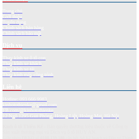
Trang chủ
Giới thiệu
Tuyển dụng
Chính sách bán hàng
Chính sách bảo mật
Dịch vụ
Thay kính xe ô tô con
Thay kính xe khách
Thay kính xe tải
Thay kính máy công trình
Liên hệ
Hotline: 093 666 9983
kinhotothienke@gmail.com
FB.com/@kinhotothienke
12 Ngõ 1295 Giải Phóng, Hoàng Liệt, Hoàng Mai, Hà Nội
Kính ô tô Thiên Kế
- Bản quyền thương hiệu thuộc về Công ty
Sản xuất thương mại và Dich vụ ô tô HUY AN.
Giấy phép ĐKKD số
0108.139.180
cấp bởi Sở Kế hoạch và Đầu tư Thành