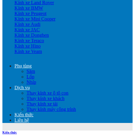
Kính xe Land Rover
Kính xe BMW
Kính xe Peugeot
Kính xe Mini Cooper
Kính xe Audi
Kính xe JAC
Kính xe Dongben
Kính xe Teraco
Kính xe Hino
Kính xe Veam
Phụ tùng
Săm
Lốp
Nhíp
Dịch vụ
Thay kính xe ô tô con
Thay kính xe khách
Thay kính xe tải
Thay kính máy công trình
Kiến thức
Liên hệ
Kiến thức