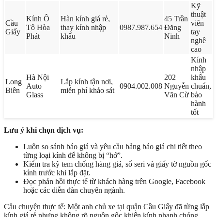
Kỹ
thuật
Kính Ô
Hàn kính giá rẻ,
45 Trần
Cầu
viên
Tô Hòa
thay kính nhập
0987.987.654
Đăng
Giấy
tay
Phát
khẩu
Ninh
nghề
cao
Kính
nhập
Hà Nội
202
khẩu
Long
Lắp kính tận nơi,
Auto
0904.002.008
Nguyễn
chuẩn,
Biên
miễn phí khảo sát
Glass
Văn Cừ
bảo
hành
tốt
Lưu ý khi chọn dịch vụ:
Luôn so sánh báo giá và yêu cầu bảng báo giá chi tiết theo
từng loại kính để không bị “hớ”.
Kiểm tra kỹ tem chống hàng giả, số seri và giấy tờ nguồn gốc
kính trước khi lắp đặt.
Đọc phản hồi thực tế từ khách hàng trên Google, Facebook
hoặc các diễn đàn chuyên ngành.
Câu chuyện thực tế: Một anh chủ xe tại quận Cầu Giấy đã từng lắp
kính giá rẻ nhưng không rõ nguồn gốc khiến kính nhanh chóng