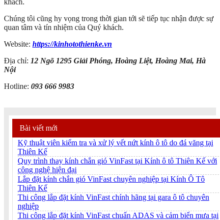
khách.
Chúng tôi cũng hy vọng trong thời gian tới sẽ tiếp tục nhận được sự
quan tâm và tín nhiệm của Quý khách.
Website:
https://kinhotothienke.vn
Địa chỉ:
12 Ngõ 1295 Giải Phóng, Hoàng Liệt, Hoàng Mai, Hà
Nội
Hotline:
093 666 9983
Bài viết mới
Kỹ thuật viên kiểm tra và xử lý vết nứt kính ô tô do đá văng tại
Thiên Kế
Quy trình thay kính chắn gió VinFast tại Kính ô tô Thiên Kế với
công nghệ hiện đại
Lắp đặt kính chắn gió VinFast chuyên nghiệp tại Kính Ô Tô
Thiên Kế
Thi công lắp đặt kính VinFast chính hãng tại gara ô tô chuyên
nghiệp
Thi công lắp đặt kính VinFast chuẩn ADAS và cảm biến mưa tại