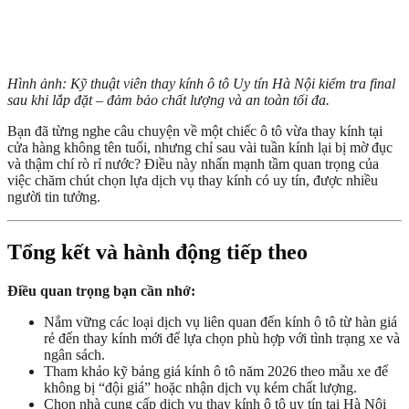
Hình ảnh: Kỹ thuật viên thay kính ô tô Uy tín Hà Nội kiểm tra final
sau khi lắp đặt – đảm bảo chất lượng và an toàn tối đa.
Bạn đã từng nghe câu chuyện về một chiếc ô tô vừa thay kính tại
cửa hàng không tên tuổi, nhưng chỉ sau vài tuần kính lại bị mờ đục
và thậm chí rò rỉ nước? Điều này nhấn mạnh tầm quan trọng của
việc chăm chút chọn lựa dịch vụ thay kính có uy tín, được nhiều
người tin tưởng.
Tổng kết và hành động tiếp theo
Điều quan trọng bạn cần nhớ:
Nắm vững các loại dịch vụ liên quan đến kính ô tô từ hàn giá
rẻ đến thay kính mới để lựa chọn phù hợp với tình trạng xe và
ngân sách.
Tham khảo kỹ bảng giá kính ô tô năm 2026 theo mẫu xe để
không bị “đội giá” hoặc nhận dịch vụ kém chất lượng.
Chọn nhà cung cấp dịch vụ thay kính ô tô uy tín tại Hà Nội