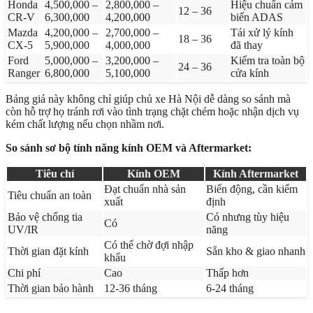
Honda
4,500,000 –
2,800,000 –
Hiệu chuẩn cảm
12 – 36
CR-V
6,300,000
4,200,000
biến ADAS
Mazda
4,200,000 –
2,700,000 –
Tái xử lý kính
18 – 36
CX-5
5,900,000
4,000,000
đã thay
Ford
5,000,000 –
3,200,000 –
Kiểm tra toàn bộ
24 – 36
Ranger
6,800,000
5,100,000
cửa kính
Bảng giá này không chỉ giúp chủ xe Hà Nội dễ dàng so sánh mà
còn hỗ trợ họ tránh rơi vào tình trạng chặt chém hoặc nhận dịch vụ
kém chất lượng nếu chọn nhầm nơi.
So sánh sơ bộ tính năng kính OEM và Aftermarket:
Tiêu chí
Kính OEM
Kính Aftermarket
Đạt chuẩn nhà sản
Biến động, cần kiểm
Tiêu chuẩn an toàn
xuất
định
Bảo vệ chống tia
Có nhưng tùy hiệu
Có
UV/IR
năng
Có thể chờ đợi nhập
Thời gian đặt kính
Sẵn kho & giao nhanh
khẩu
Chi phí
Cao
Thấp hơn
Thời gian bảo hành
12-36 tháng
6-24 tháng