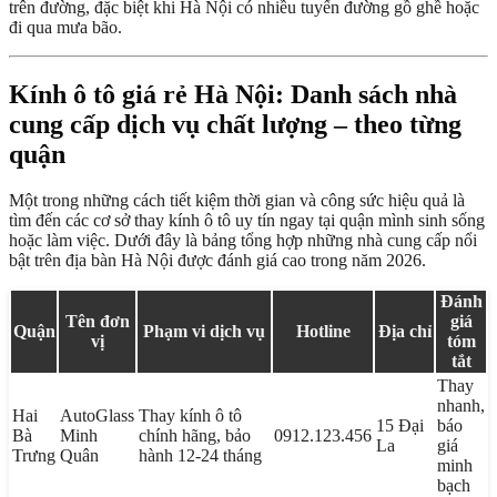
trên đường, đặc biệt khi Hà Nội có nhiều tuyến đường gồ ghề hoặc
đi qua mưa bão.
Kính ô tô giá rẻ Hà Nội: Danh sách nhà
cung cấp dịch vụ chất lượng – theo từng
quận
Một trong những cách tiết kiệm thời gian và công sức hiệu quả là
tìm đến các cơ sở thay kính ô tô uy tín ngay tại quận mình sinh sống
hoặc làm việc. Dưới đây là bảng tổng hợp những nhà cung cấp nổi
bật trên địa bàn Hà Nội được đánh giá cao trong năm 2026.
Đánh
Tên đơn
giá
Quận
Phạm vi dịch vụ
Hotline
Địa chỉ
vị
tóm
tắt
Thay
nhanh,
Hai
AutoGlass
Thay kính ô tô
15 Đại
báo
Bà
Minh
chính hãng, bảo
0912.123.456
La
giá
Trưng
Quân
hành 12-24 tháng
minh
bạch