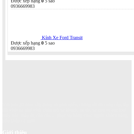
Được xếp hạng
0
5 sao
0936669983
Kính Xe Ford Transit
Được xếp hạng
0
5 sao
0936669983
Với hơn 20 năm xây dựng và phát triển, chúng tôi đã cung cấp, lắp
đặt kính xe như kính chắn gió xe khách, xe tải, xe con và các loại
máy xúc, máy ủi, cần cẩu... phục vụ hàng chục nghìn khách hàng
trên khắp cả nước.
Giới thiệu