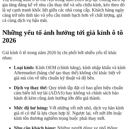
gia tăng đáng kể về nhu cầu thay thế và sửa chữa kính, kéo theo đó
là sự cạnh tranh khốc liệt giữa các nhà cung cấp. Khách hàng ngày
càng trở nên tỉnh táo và yêu cầu minh bạch hơn về chất lượng, giá
cả cùng dịch vụ hậu mãi.
Những yếu tố ảnh hưởng tới giá kính ô tô
2026
Giá kính ô tô trong năm 2026 bị chi phối bởi nhiều yếu tố khác
nhau:
Loại kính:
Kính OEM (chính hãng), kính nhập khẩu và kính
Aftermarket (hàng chế tạo thay thế) không chỉ khác biệt về
giá mà còn về tiêu chuẩn kỹ thuật và độ bền.
Dịch vụ thay thế:
Quy trình lắp đặt có bao gồm hiệu chuẩn
cảm biến hỗ trợ lái (ADAS) hay không và chính sách bảo
hành đi kèm cũng ảnh hưởng lớn đến giá thành.
Mức độ hư hỏng:
Với những vết nứt nhỏ, dịch vụ hàn kính
giá rẻ có thể là lựa chọn hợp lý. Ngược lại, vết nứt lớn hoặc
kính tổn thương nghiêm trọng buộc phải thay mới.
Nhu cầu khách hàng:
Những người dùng xe phổ thông