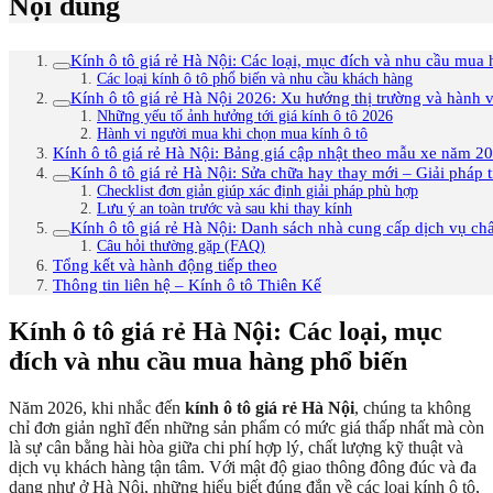
Nội dung
Kính ô tô giá rẻ Hà Nội: Các loại, mục đích và nhu cầu mua
Các loại kính ô tô phổ biến và nhu cầu khách hàng
Kính ô tô giá rẻ Hà Nội 2026: Xu hướng thị trường và hành 
Những yếu tố ảnh hưởng tới giá kính ô tô 2026
Hành vi người mua khi chọn mua kính ô tô
Kính ô tô giá rẻ Hà Nội: Bảng giá cập nhật theo mẫu xe năm 2
Kính ô tô giá rẻ Hà Nội: Sửa chữa hay thay mới – Giải pháp t
Checklist đơn giản giúp xác định giải pháp phù hợp
Lưu ý an toàn trước và sau khi thay kính
Kính ô tô giá rẻ Hà Nội: Danh sách nhà cung cấp dịch vụ chấ
Câu hỏi thường gặp (FAQ)
Tổng kết và hành động tiếp theo
Thông tin liên hệ – Kính ô tô Thiên Kế
Kính ô tô giá rẻ Hà Nội: Các loại, mục
đích và nhu cầu mua hàng phổ biến
Năm 2026, khi nhắc đến
kính ô tô giá rẻ Hà Nội
, chúng ta không
chỉ đơn giản nghĩ đến những sản phẩm có mức giá thấp nhất mà còn
là sự cân bằng hài hòa giữa chi phí hợp lý, chất lượng kỹ thuật và
dịch vụ khách hàng tận tâm. Với mật độ giao thông đông đúc và đa
dạng như ở Hà Nội, những hiểu biết đúng đắn về các loại kính ô tô,