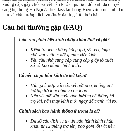
xuống cấp, gây chói và vệt hằn khó chịu. Sau đó, anh đã chuyển
sang hệ thống Hà Nội Auto Glass tại Long Biên với bảo hành dài
hạn và chất lượng dịch vụ được đánh giá tốt hơn hẳn.
Câu hỏi thường gặp (FAQ)
Làm sao phân biệt kính nhập khẩu thật và giả?
Kiểm tra tem chống hàng giả, số seri, logo
nhà sản xuất in nổi quanh viền kính.
Yêu cầu nhà cung cấp cung cấp giấy tờ xuất
xứ và bảo hành chính thức.
Có nên chọn hàn kính để tiết kiệm?
Hàn phù hợp với các vết nứt nhỏ, không ảnh
hưởng tới tầm nhìn và an toàn.
Nếu vết nứt lớn hoặc ảnh hưởng hệ thống hỗ
trợ lái, nên thay kính mới ngay để tránh rủi ro.
Chính sách bảo hành thông thường là gì?
Đa số các dịch vụ uy tín bảo hành kính nhập
khẩu từ 12 tháng trở lên, bao gồm lỗi vật liệu