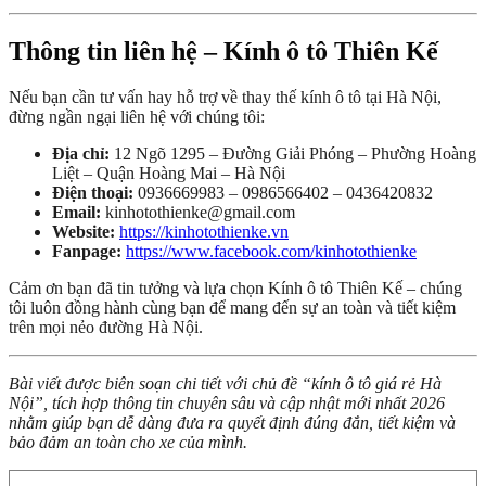
Thông tin liên hệ – Kính ô tô Thiên Kế
Nếu bạn cần tư vấn hay hỗ trợ về thay thế kính ô tô tại Hà Nội,
đừng ngần ngại liên hệ với chúng tôi:
Địa chỉ:
12 Ngõ 1295 – Đường Giải Phóng – Phường Hoàng
Liệt – Quận Hoàng Mai – Hà Nội
Điện thoại:
0936669983 – 0986566402 – 0436420832
Email:
kinhotothienke@gmail.com
Website:
https://kinhotothienke.vn
Fanpage:
https://www.facebook.com/kinhotothienke
Cảm ơn bạn đã tin tưởng và lựa chọn Kính ô tô Thiên Kế – chúng
tôi luôn đồng hành cùng bạn để mang đến sự an toàn và tiết kiệm
trên mọi nẻo đường Hà Nội.
Bài viết được biên soạn chi tiết với chủ đề “kính ô tô giá rẻ Hà
Nội”, tích hợp thông tin chuyên sâu và cập nhật mới nhất 2026
nhằm giúp bạn dễ dàng đưa ra quyết định đúng đắn, tiết kiệm và
bảo đảm an toàn cho xe của mình.