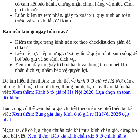
có cam kết bảo hành, chứng nhận chính hãng và nhiều đánh
giá tích cực.
Luôn kiểm tra tem nhãn, giấy tờ xuất xứ, quy trình an toàn
trước và sau khi lắp đặt kính.
Bạn nên làm gì ngay hôm nay?
Kiểm tra thực trạng kính trên xe theo checklist đơn giản đã
chia sẻ.
Liên hệ trực tiếp những cơ sở uy tín ở quận mình sinh sống để
hỏi báo giá và so sánh dịch vụ.
Yêu cầu đầy đủ giấy tờ bảo hành và thông tin chi tiết khi
nhận dịch vụ nhằm bảo vệ quyền lợi.
Để tìm hiểu thêm thông tin chi tiết về
kính ô tô giá rẻ Hà Nội
cùng
những thủ thuật chọn dịch vụ thông minh, bạn hãy tham khảo bài
viết:
Xem thêm: Kính ô tô giá rẻ Hà Nội 2026: Lựa chọn an toàn
tiết kiệm
Bạn cũng có thể xem bảng giá chi tiết theo mẫu xe phổ biến tại bài
viết:
Xem thêm: Bảng giá thay kính ô tô giá rẻ Hà Nội 2026 cập
nhật
Ngoài ra, để có lựa chọn chuẩn xác khi mua kính chắn gió, đừng bỏ
qua bài viết:
Xem thêm: Báo giá kính chắn gió ô tô chính hãng