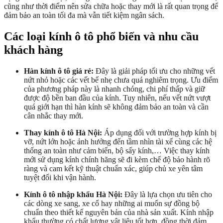
cũng như thời điểm nên sửa chữa hoặc thay mới là rất quan trọng để
đảm bảo an toàn tối đa mà vẫn tiết kiệm ngân sách.
Các loại kính ô tô phổ biến và nhu cầu
khách hàng
Hàn kính ô tô giá rẻ:
Đây là giải pháp tối ưu cho những vết
nứt nhỏ hoặc các vết bể nhẹ chưa quá nghiêm trọng. Ưu điểm
của phương pháp này là nhanh chóng, chi phí thấp và giữ
được độ bền ban đầu của kính. Tuy nhiên, nếu vết nứt vượt
quá giới hạn thì hàn kính sẽ không đảm bảo an toàn và cần
cân nhắc thay mới.
Thay kính ô tô Hà Nội:
Áp dụng đối với trường hợp kính bị
vỡ, nứt lớn hoặc ảnh hưởng đến tầm nhìn tài xế cùng các hệ
thống an toàn như cảm biến, bộ sấy kính,… Việc thay kính
mới sử dụng kính chính hãng sẽ đi kèm chế độ bảo hành rõ
ràng và cam kết kỹ thuật chuẩn xác, giúp chủ xe yên tâm
tuyệt đối khi vận hành.
Kính ô tô nhập khẩu Hà Nội:
Đây là lựa chọn ưu tiên cho
các dòng xe sang, xe cổ hay những ai muốn sự đồng bộ
chuẩn theo thiết kế nguyên bản của nhà sản xuất. Kính nhập
khẩu thường có chất lượng vật liệu tốt hơn, đồng thời đảm