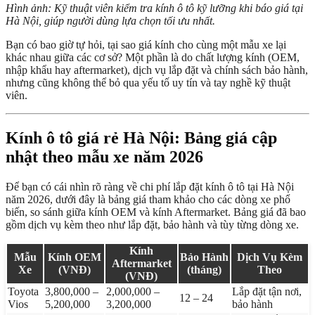
Hình ảnh: Kỹ thuật viên kiểm tra kính ô tô kỹ lưỡng khi báo giá tại
Hà Nội, giúp người dùng lựa chọn tối ưu nhất.
Bạn có bao giờ tự hỏi, tại sao giá kính cho cùng một mẫu xe lại
khác nhau giữa các cơ sở? Một phần là do chất lượng kính (OEM,
nhập khẩu hay aftermarket), dịch vụ lắp đặt và chính sách bảo hành,
nhưng cũng không thể bỏ qua yếu tố uy tín và tay nghề kỹ thuật
viên.
Kính ô tô giá rẻ Hà Nội: Bảng giá cập
nhật theo mẫu xe năm 2026
Để bạn có cái nhìn rõ ràng về chi phí lắp đặt kính ô tô tại Hà Nội
năm 2026, dưới đây là bảng giá tham khảo cho các dòng xe phổ
biến, so sánh giữa kính OEM và kính Aftermarket. Bảng giá đã bao
gồm dịch vụ kèm theo như lắp đặt, bảo hành và tùy từng dòng xe.
Kính
Mẫu
Kính OEM
Bảo Hành
Dịch Vụ Kèm
Aftermarket
Xe
(VNĐ)
(tháng)
Theo
(VNĐ)
Toyota
3,800,000 –
2,000,000 –
Lắp đặt tận nơi,
12 – 24
Vios
5,200,000
3,200,000
bảo hành