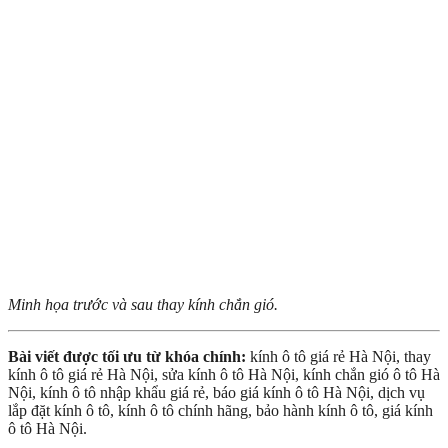
Minh họa trước và sau thay kính chắn gió.
Bài viết được tối ưu từ khóa chính:
kính ô tô giá rẻ Hà Nội, thay
kính ô tô giá rẻ Hà Nội, sửa kính ô tô Hà Nội, kính chắn gió ô tô Hà
Nội, kính ô tô nhập khẩu giá rẻ, báo giá kính ô tô Hà Nội, dịch vụ
lắp đặt kính ô tô, kính ô tô chính hãng, bảo hành kính ô tô, giá kính
ô tô Hà Nội.