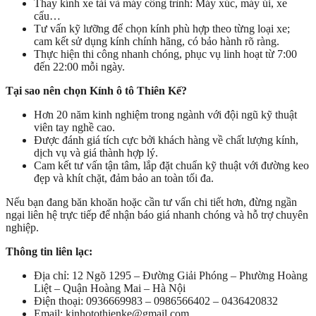
Thay kính xe tải và máy công trình: Máy xúc, máy ủi, xe
cẩu…
Tư vấn kỹ lưỡng để chọn kính phù hợp theo từng loại xe;
cam kết sử dụng kính chính hãng, có bảo hành rõ ràng.
Thực hiện thi công nhanh chóng, phục vụ linh hoạt từ 7:00
đến 22:00 mỗi ngày.
Tại sao nên chọn Kính ô tô Thiên Kế?
Hơn 20 năm kinh nghiệm trong ngành với đội ngũ kỹ thuật
viên tay nghề cao.
Được đánh giá tích cực bởi khách hàng về chất lượng kính,
dịch vụ và giá thành hợp lý.
Cam kết tư vấn tận tâm, lắp đặt chuẩn kỹ thuật với đường keo
đẹp và khít chặt, đảm bảo an toàn tối đa.
Nếu bạn đang băn khoăn hoặc cần tư vấn chi tiết hơn, đừng ngần
ngại liên hệ trực tiếp để nhận báo giá nhanh chóng và hỗ trợ chuyên
nghiệp.
Thông tin liên lạc:
Địa chỉ: 12 Ngõ 1295 – Đường Giải Phóng – Phường Hoàng
Liệt – Quận Hoàng Mai – Hà Nội
Điện thoại: 0936669983 – 0986566402 – 0436420832
Email: kinhotothienke@gmail.com