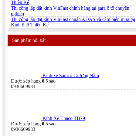
Thiên Kế
Thi công lắp đặt kính VinFast chính hãng tại gara ô tô chuyên
nghiệp
Thi công lắp đặt kính VinFast chuẩn ADAS và cảm biến mưa tại
Kính ô tô Thiên Kế
Sản phẩm nổi bật
Kính xe Samco Giường Nằm
Được xếp hạng
0
5 sao
0936669983
Kính Xe Thaco TB79
Được xếp hạng
0
5 sao
0936669983