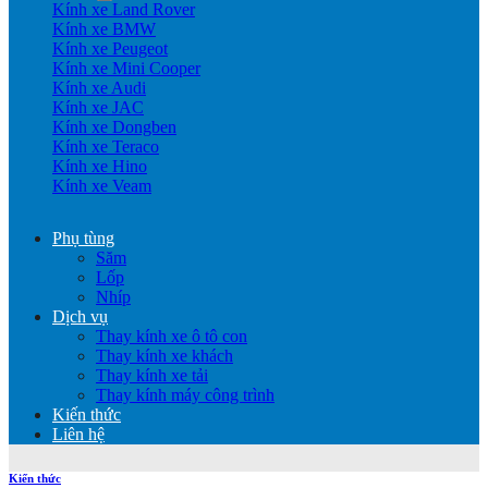
Kính xe Land Rover
Kính xe BMW
Kính xe Peugeot
Kính xe Mini Cooper
Kính xe Audi
Kính xe JAC
Kính xe Dongben
Kính xe Teraco
Kính xe Hino
Kính xe Veam
Phụ tùng
Săm
Lốp
Nhíp
Dịch vụ
Thay kính xe ô tô con
Thay kính xe khách
Thay kính xe tải
Thay kính máy công trình
Kiến thức
Liên hệ
Kiến thức