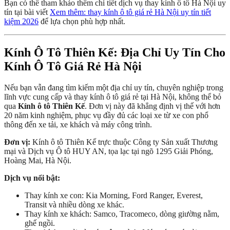
Bạn có thể tham khảo thêm chi tiết dịch vụ thay kính ô tô Hà Nội uy
tín tại bài viết
Xem thêm: thay kính ô tô giá rẻ Hà Nội uy tín tiết
kiệm 2026
để lựa chọn phù hợp nhất.
Kính Ô Tô Thiên Kế: Địa Chỉ Uy Tín Cho
Kính Ô Tô Giá Rẻ Hà Nội
Nếu bạn vẫn đang tìm kiếm một địa chỉ uy tín, chuyên nghiệp trong
lĩnh vực cung cấp và thay kính ô tô giá rẻ tại Hà Nội, không thể bỏ
qua
Kính ô tô Thiên Kế
. Đơn vị này đã khẳng định vị thế với hơn
20 năm kinh nghiệm, phục vụ đầy đủ các loại xe từ xe con phổ
thông đến xe tải, xe khách và máy công trình.
Đơn vị:
Kính ô tô Thiên Kế trực thuộc Công ty Sản xuất Thương
mại và Dịch vụ Ô tô HUY AN, tọa lạc tại ngõ 1295 Giải Phóng,
Hoàng Mai, Hà Nội.
Dịch vụ nổi bật:
Thay kính xe con: Kia Morning, Ford Ranger, Everest,
Transit và nhiều dòng xe khác.
Thay kính xe khách: Samco, Tracomeco, dòng giường nằm,
ghế ngồi.