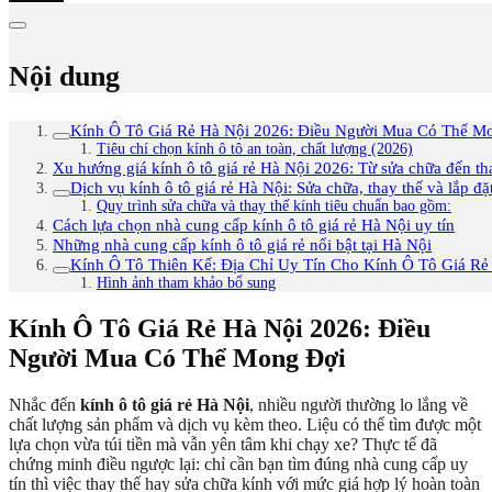
Nội dung
Kính Ô Tô Giá Rẻ Hà Nội 2026: Điều Người Mua Có Thể M
Tiêu chí chọn kính ô tô an toàn, chất lượng (2026)
Xu hướng giá kính ô tô giá rẻ Hà Nội 2026: Từ sửa chữa đến th
Dịch vụ kính ô tô giá rẻ Hà Nội: Sửa chữa, thay thế và lắp đ
Quy trình sửa chữa và thay thế kính tiêu chuẩn bao gồm:
Cách lựa chọn nhà cung cấp kính ô tô giá rẻ Hà Nội uy tín
Những nhà cung cấp kính ô tô giá rẻ nổi bật tại Hà Nội
Kính Ô Tô Thiên Kế: Địa Chỉ Uy Tín Cho Kính Ô Tô Giá Rẻ
Hình ảnh tham khảo bổ sung
Kính Ô Tô Giá Rẻ Hà Nội 2026: Điều
Người Mua Có Thể Mong Đợi
Nhắc đến
kính ô tô giá rẻ Hà Nội
, nhiều người thường lo lắng về
chất lượng sản phẩm và dịch vụ kèm theo. Liệu có thể tìm được một
lựa chọn vừa túi tiền mà vẫn yên tâm khi chạy xe? Thực tế đã
chứng minh điều ngược lại: chỉ cần bạn tìm đúng nhà cung cấp uy
tín thì việc thay thế hay sửa chữa kính với mức giá hợp lý hoàn toàn