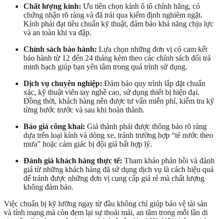
Chất lượng kính:
Ưu tiên chọn kính ô tô chính hãng, có
chứng nhận rõ ràng và đã trải qua kiểm định nghiêm ngặt.
Kính phải đạt tiêu chuẩn kỹ thuật, đảm bảo khả năng chịu lực
và an toàn khi va đập.
Chính sách bảo hành:
Lựa chọn những đơn vị có cam kết
bảo hành từ 12 đến 24 tháng kèm theo các chính sách đổi trả
minh bạch giúp bạn yên tâm trong quá trình sử dụng.
Dịch vụ chuyên nghiệp:
Đảm bảo quy trình lắp đặt chuẩn
xác, kỹ thuật viên tay nghề cao, sử dụng thiết bị hiện đại.
Đồng thời, khách hàng nên được tư vấn miễn phí, kiểm tra kỹ
từng bước trước và sau khi hoàn thành.
Báo giá công khai:
Giá thành phải được thông báo rõ ràng
dựa trên loại kính và dòng xe, tránh trường hợp “té nước theo
mưa” hoặc cảm giác bị đội giá bất hợp lý.
Đánh giá khách hàng thực tế:
Tham khảo phản hồi và đánh
giá từ những khách hàng đã sử dụng dịch vụ là cách hiệu quả
để tránh được những đơn vị cung cấp giá rẻ mà chất lượng
không đảm bảo.
Việc chuẩn bị kỹ lưỡng ngay từ đầu không chỉ giúp bảo vệ tài sản
và tính mạng mà còn đem lại sự thoải mái, an tâm trong mỗi lần di