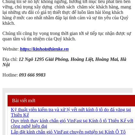
Chúng tôi sẽ nỗ lực không ngừng, hướng tới mục tiêu phát tiển bên
vững, chú trọng xây dựng chính sách chăm sóc khách hàng, mang
lại những ưu đãi có giá trị thiết thực để luôn làm hài lòng khách
hàng ở mức cao nhất nhằm đáp lại tình cảm và sự tin yêu của Quý
khách.
Chúng tôi cũng hy vọng trong thời gian tới sẽ tiếp tục nhận được sự
quan tâm và tín nhiệm của Quý khách.
Website:
https://kinhotothienke.vn
Địa chỉ:
12 Ngõ 1295 Giải Phóng, Hoàng Liệt, Hoàng Mai, Hà
Nội
Hotline:
093 666 9983
Bài viết mới
Kỹ thuật viên kiểm tra và xử lý vết nứt kính ô tô do đá văng tại
Thiên Kế
Quy trình thay kính chắn gió VinFast tại Kính ô tô Thiên Kế với
công nghệ hiện đại
Lắp đặt kính chắn gió VinFast chuyên nghiệp tại Kính Ô Tô