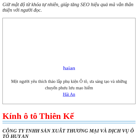
Giữ mật độ từ khóa tự nhiên, giúp tăng SEO hiệu quả mà vẫn thân
thiện với người đọc.
haian
Một người yêu thích tháo lắp phụ kiện Ô tô, ưa sáng tạo và những
chuyến phưu lưu mạo hiểm
Hải An
Kính ô tô Thiên Kế
CÔNG TY TNHH SẢN XUÂT THƯƠNG MẠI VÀ DỊCH VỤ Ô
TÔ HUY AN