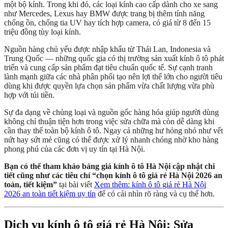
một bộ kính. Trong khi đó, các loại kính cao cấp dành cho xe sang
như Mercedes, Lexus hay BMW được trang bị thêm tính năng
chống ồn, chống tia UV hay tích hợp camera, có giá từ 8 đến 15
triệu đồng tùy loại kính.
Nguồn hàng chủ yếu được nhập khẩu từ Thái Lan, Indonesia và
Trung Quốc — những quốc gia có thị trường sản xuất kính ô tô phát
triển và cung cấp sản phẩm đạt tiêu chuẩn quốc tế. Sự cạnh tranh
lành mạnh giữa các nhà phân phối tạo nên lợi thế lớn cho người tiêu
dùng khi được quyền lựa chọn sản phẩm vừa chất lượng vừa phù
hợp với túi tiền.
Sự đa dạng về chủng loại và nguồn gốc hàng hóa giúp người dùng
không chỉ thuận tiện hơn trong việc sửa chữa mà còn dễ dàng khi
cần thay thế toàn bộ kính ô tô. Ngay cả những hư hỏng nhỏ như vết
nứt hay sứt mẻ cũng có thể được xử lý nhanh chóng nhờ kho hàng
phong phú của các đơn vị uy tín tại Hà Nội.
Bạn có thể tham khảo bảng giá kính ô tô Hà Nội cập nhật chi
tiết cũng như các tiêu chí “chọn kính ô tô giá rẻ Hà Nội 2026 an
toàn, tiết kiệm”
tại bài viết
Xem thêm: kính ô tô giá rẻ Hà Nội
2026 an toàn tiết kiệm uy tín
để có cái nhìn rõ ràng và cụ thể hơn.
Dịch vụ kính ô tô giá rẻ Hà Nội: Sửa