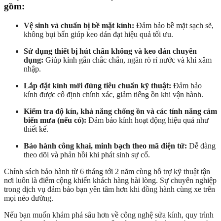
gồm:
Vệ sinh và chuẩn bị bề mặt kính:
Đảm bảo bề mặt sạch sẽ,
không bụi bẩn giúp keo dán đạt hiệu quả tối ưu.
Sử dụng thiết bị hút chân không và keo dán chuyên
dụng:
Giúp kính gắn chắc chắn, ngăn rò rỉ nước và khí xâm
nhập.
Lắp đặt kính mới đúng tiêu chuẩn kỹ thuật:
Đảm bảo
kính được cố định chính xác, giảm tiếng ồn khi vận hành.
Kiểm tra độ kín, khả năng chống ồn và các tính năng cảm
biến mưa (nếu có):
Đảm bảo kính hoạt động hiệu quả như
thiết kế.
Bảo hành công khai, minh bạch theo mã điện tử:
Dễ dàng
theo dõi và phản hồi khi phát sinh sự cố.
Chính sách bảo hành từ 6 tháng tới 2 năm cùng hỗ trợ kỹ thuật tận
nơi luôn là điểm cộng khiến khách hàng hài lòng. Sự chuyên nghiệp
trong dịch vụ đảm bảo bạn yên tâm hơn khi đồng hành cùng xe trên
mọi nẻo đường.
Nếu bạn muốn khám phá sâu hơn về công nghệ sửa kính, quy trình