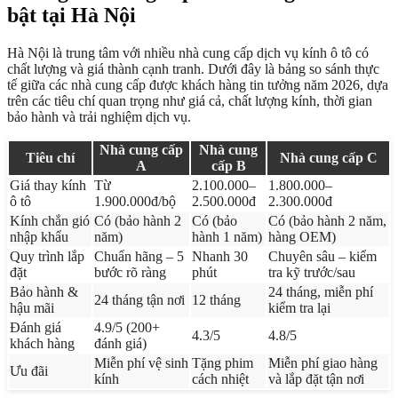
bật tại Hà Nội
Hà Nội là trung tâm với nhiều nhà cung cấp dịch vụ kính ô tô có
chất lượng và giá thành cạnh tranh. Dưới đây là bảng so sánh thực
tế giữa các nhà cung cấp được khách hàng tin tưởng năm 2026, dựa
trên các tiêu chí quan trọng như giá cả, chất lượng kính, thời gian
bảo hành và trải nghiệm dịch vụ.
Nhà cung cấp
Nhà cung
Tiêu chí
Nhà cung cấp C
A
cấp B
Giá thay kính
Từ
2.100.000–
1.800.000–
ô tô
1.900.000đ/bộ
2.500.000đ
2.300.000đ
Kính chắn gió
Có (bảo hành 2
Có (bảo
Có (bảo hành 2 năm,
nhập khẩu
năm)
hành 1 năm)
hàng OEM)
Quy trình lắp
Chuẩn hãng – 5
Nhanh 30
Chuyên sâu – kiểm
đặt
bước rõ ràng
phút
tra kỹ trước/sau
Bảo hành &
24 tháng, miễn phí
24 tháng tận nơi
12 tháng
hậu mãi
kiểm tra lại
Đánh giá
4.9/5 (200+
4.3/5
4.8/5
khách hàng
đánh giá)
Miễn phí vệ sinh
Tặng phim
Miễn phí giao hàng
Ưu đãi
kính
cách nhiệt
và lắp đặt tận nơi