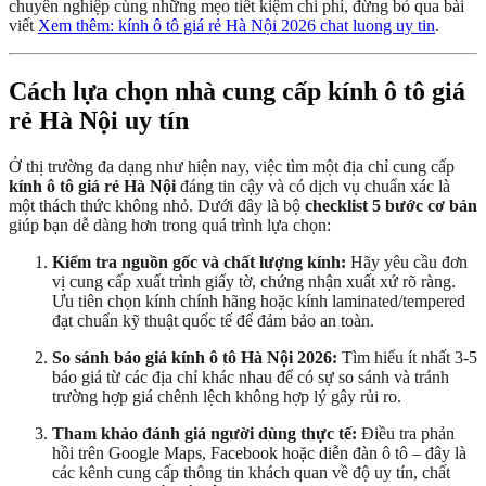
chuyên nghiệp cùng những mẹo tiết kiệm chi phí, đừng bỏ qua bài
viết
Xem thêm: kính ô tô giá rẻ Hà Nội 2026 chat luong uy tin
.
Cách lựa chọn nhà cung cấp kính ô tô giá
rẻ Hà Nội uy tín
Ở thị trường đa dạng như hiện nay, việc tìm một địa chỉ cung cấp
kính ô tô giá rẻ Hà Nội
đáng tin cậy và có dịch vụ chuẩn xác là
một thách thức không nhỏ. Dưới đây là bộ
checklist 5 bước cơ bản
giúp bạn dễ dàng hơn trong quá trình lựa chọn:
Kiểm tra nguồn gốc và chất lượng kính:
Hãy yêu cầu đơn
vị cung cấp xuất trình giấy tờ, chứng nhận xuất xứ rõ ràng.
Ưu tiên chọn kính chính hãng hoặc kính laminated/tempered
đạt chuẩn kỹ thuật quốc tế để đảm bảo an toàn.
So sánh báo giá kính ô tô Hà Nội 2026:
Tìm hiểu ít nhất 3-5
báo giá từ các địa chỉ khác nhau để có sự so sánh và tránh
trường hợp giá chênh lệch không hợp lý gây rủi ro.
Tham khảo đánh giá người dùng thực tế:
Điều tra phản
hồi trên Google Maps, Facebook hoặc diễn đàn ô tô – đây là
các kênh cung cấp thông tin khách quan về độ uy tín, chất