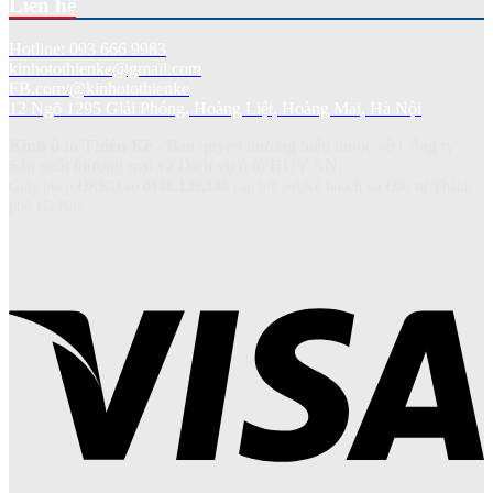
Liên hệ
Hotline: 093 666 9983
kinhotothienke@gmail.com
FB.com/@kinhotothienke
12 Ngõ 1295 Giải Phóng, Hoàng Liệt, Hoàng Mai, Hà Nội
Kính ô tô Thiên Kế
- Bản quyền thương hiệu thuộc về Công ty
Sản xuất thương mại và Dich vụ ô tô HUY AN.
Giấy phép ĐKKD số
0108.139.180
cấp bởi Sở Kế hoạch và Đầu tư Thành
phố Hà Nội.