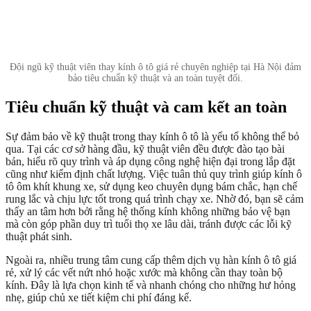
Đội ngũ kỹ thuật viên thay kính ô tô giá rẻ chuyên nghiệp tại Hà Nội đảm
bảo tiêu chuẩn kỹ thuật và an toàn tuyệt đối.
Tiêu chuẩn kỹ thuật và cam kết an toàn
Sự đảm bảo về kỹ thuật trong thay kính ô tô là yếu tố không thể bỏ
qua. Tại các cơ sở hàng đầu, kỹ thuật viên đều được đào tạo bài
bản, hiểu rõ quy trình và áp dụng công nghệ hiện đại trong lắp đặt
cũng như kiểm định chất lượng. Việc tuân thủ quy trình giúp kính ô
tô ôm khít khung xe, sử dụng keo chuyên dụng bám chắc, hạn chế
rung lắc và chịu lực tốt trong quá trình chạy xe. Nhờ đó, bạn sẽ cảm
thấy an tâm hơn bởi rằng hệ thống kính không những bảo vệ bạn
mà còn góp phần duy trì tuổi thọ xe lâu dài, tránh được các lỗi kỹ
thuật phát sinh.
Ngoài ra, nhiều trung tâm cung cấp thêm dịch vụ hàn kính ô tô giá
rẻ, xử lý các vết nứt nhỏ hoặc xước mà không cần thay toàn bộ
kính. Đây là lựa chọn kinh tế và nhanh chóng cho những hư hỏng
nhẹ, giúp chủ xe tiết kiệm chi phí đáng kể.