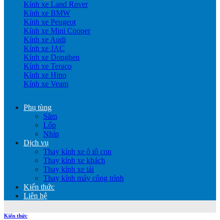
Kính xe Land Rover
Kính xe BMW
Kính xe Peugeot
Kính xe Mini Cooper
Kính xe Audi
Kính xe JAC
Kính xe Dongben
Kính xe Teraco
Kính xe Hino
Kính xe Veam
Phụ tùng
Săm
Lốp
Nhíp
Dịch vụ
Thay kính xe ô tô con
Thay kính xe khách
Thay kính xe tải
Thay kính máy công trình
Kiến thức
Liên hệ
Kiến thức