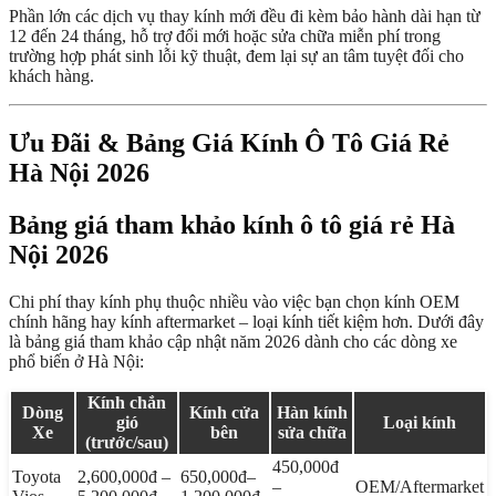
Phần lớn các dịch vụ thay kính mới đều đi kèm bảo hành dài hạn từ
12 đến 24 tháng, hỗ trợ đổi mới hoặc sửa chữa miễn phí trong
trường hợp phát sinh lỗi kỹ thuật, đem lại sự an tâm tuyệt đối cho
khách hàng.
Ưu Đãi & Bảng Giá Kính Ô Tô Giá Rẻ
Hà Nội 2026
Bảng giá tham khảo kính ô tô giá rẻ Hà
Nội 2026
Chi phí thay kính phụ thuộc nhiều vào việc bạn chọn kính OEM
chính hãng hay kính aftermarket – loại kính tiết kiệm hơn. Dưới đây
là bảng giá tham khảo cập nhật năm 2026 dành cho các dòng xe
phổ biến ở Hà Nội:
Kính chắn
Dòng
Kính cửa
Hàn kính
gió
Loại kính
Xe
bên
sửa chữa
(trước/sau)
450,000đ
Toyota
2,600,000đ –
650,000đ–
–
OEM/Aftermarket