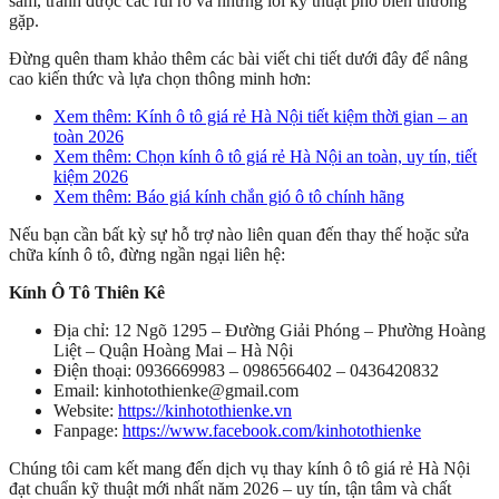
sắm, tránh được các rủi ro và những lỗi kỹ thuật phổ biến thường
gặp.
Đừng quên tham khảo thêm các bài viết chi tiết dưới đây để nâng
cao kiến thức và lựa chọn thông minh hơn:
Xem thêm: Kính ô tô giá rẻ Hà Nội tiết kiệm thời gian – an
toàn 2026
Xem thêm: Chọn kính ô tô giá rẻ Hà Nội an toàn, uy tín, tiết
kiệm 2026
Xem thêm: Báo giá kính chắn gió ô tô chính hãng
Nếu bạn cần bất kỳ sự hỗ trợ nào liên quan đến thay thế hoặc sửa
chữa kính ô tô, đừng ngần ngại liên hệ:
Kính Ô Tô Thiên Kê
Địa chỉ: 12 Ngõ 1295 – Đường Giải Phóng – Phường Hoàng
Liệt – Quận Hoàng Mai – Hà Nội
Điện thoại: 0936669983 – 0986566402 – 0436420832
Email: kinhotothienke@gmail.com
Website:
https://kinhotothienke.vn
Fanpage:
https://www.facebook.com/kinhotothienke
Chúng tôi cam kết mang đến dịch vụ thay kính ô tô giá rẻ Hà Nội
đạt chuẩn kỹ thuật mới nhất năm 2026 – uy tín, tận tâm và chất