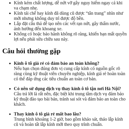
Kính kém chất lượng, dễ nứt vỡ gây nguy hiểm ngay cả khi
va chạm nhẹ.
Kính tái chế hay kính đã dùng cũ được “tân trang” nhìn như
mới nhưng không duy trì được độ bền.
Lắp đặt cẩu thả dễ tạo nên các vết rạn nứt, gây thấm nước,
ảnh hưởng đến khoang xe.
Không có hoặc bảo hành không rõ ràng, khiến bạn mất quyền
lợi nếu phải sửa chữa sau này.
Câu hỏi thường gặp
Kính ô tô giá rẻ có đảm bảo an toàn không?
Nếu bạn chọn đúng đơn vị cung cấp kính có nguồn gốc rõ
ràng cùng kỹ thuật viên chuyên nghiệp, kính giá rẻ hoàn toàn
có thể đáp ứng các tiêu chuẩn an toàn cơ bản.
Có nên sử dụng dịch vụ thay kính ô tô tận nơi Hà Nội?
Câu trả lời là rất nên, đặc biệt khi trung tâm dịch vụ đảm bảo
kỹ thuật đào tạo bài bản, tránh sai sót và đảm bảo an toàn cho
khách.
Thay kính ô tô giá rẻ mất bao lâu?
Trung bình khoảng 1-2 giờ, bao gồm khảo sát, tháo lắp kính
cũ và hoàn tất lắp kính mới theo quy trình chuẩn.