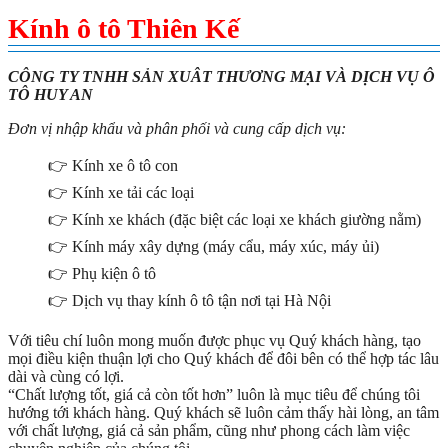
Kính ô tô Thiên Kế
CÔNG TY TNHH SẢN XUÂT THƯƠNG MẠI VÀ DỊCH VỤ Ô
TÔ HUY AN
Đơn vị nhập khẩu và phân phối và cung cấp dịch vụ:
👉 Kính xe ô tô con
👉 Kính xe tải các loại
👉 Kính xe khách (đặc biệt các loại xe khách giường nằm)
👉 Kính máy xây dựng (máy cẩu, máy xúc, máy ủi)
👉 Phụ kiện ô tô
👉 Dịch vụ thay kính ô tô tận nơi tại Hà Nội
Với tiêu chí luôn mong muốn được phục vụ Quý khách hàng, tạo
mọi điều kiện thuận lợi cho Quý khách để đôi bên có thể hợp tác lâu
dài và cùng có lợi.
“Chất lượng tốt, giá cả còn tốt hơn” luôn là mục tiêu để chúng tôi
hướng tới khách hàng. Quý khách sẽ luôn cảm thấy hài lòng, an tâm
với chất lượng, giá cả sản phẩm, cũng như phong cách làm việc