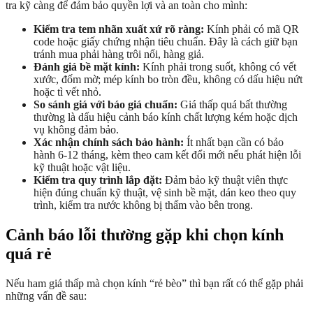
tra kỹ càng để đảm bảo quyền lợi và an toàn cho mình:
Kiểm tra tem nhãn xuất xứ rõ ràng:
Kính phải có mã QR
code hoặc giấy chứng nhận tiêu chuẩn. Đây là cách giữ bạn
tránh mua phải hàng trôi nổi, hàng giả.
Đánh giá bề mặt kính:
Kính phải trong suốt, không có vết
xước, đốm mờ; mép kính bo tròn đều, không có dấu hiệu nứt
hoặc tì vết nhỏ.
So sánh giá với báo giá chuẩn:
Giá thấp quá bất thường
thường là dấu hiệu cảnh báo kính chất lượng kém hoặc dịch
vụ không đảm bảo.
Xác nhận chính sách bảo hành:
Ít nhất bạn cần có bảo
hành 6-12 tháng, kèm theo cam kết đổi mới nếu phát hiện lỗi
kỹ thuật hoặc vật liệu.
Kiểm tra quy trình lắp đặt:
Đảm bảo kỹ thuật viên thực
hiện đúng chuẩn kỹ thuật, vệ sinh bề mặt, dán keo theo quy
trình, kiểm tra nước không bị thấm vào bên trong.
Cảnh báo lỗi thường gặp khi chọn kính
quá rẻ
Nếu ham giá thấp mà chọn kính “rẻ bèo” thì bạn rất có thể gặp phải
những vấn đề sau: