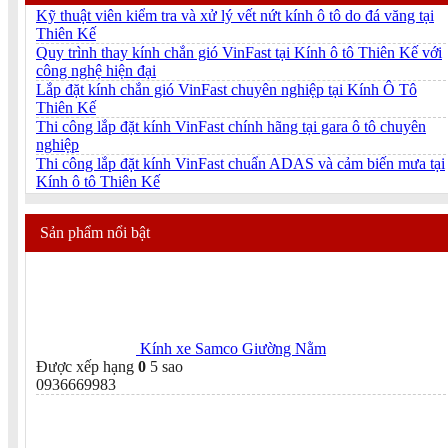
Kỹ thuật viên kiểm tra và xử lý vết nứt kính ô tô do đá văng tại
Thiên Kế
Quy trình thay kính chắn gió VinFast tại Kính ô tô Thiên Kế với
công nghệ hiện đại
Lắp đặt kính chắn gió VinFast chuyên nghiệp tại Kính Ô Tô
Thiên Kế
Thi công lắp đặt kính VinFast chính hãng tại gara ô tô chuyên
nghiệp
Thi công lắp đặt kính VinFast chuẩn ADAS và cảm biến mưa tại
Kính ô tô Thiên Kế
Sản phẩm nổi bật
Kính xe Samco Giường Nằm
Được xếp hạng
0
5 sao
0936669983