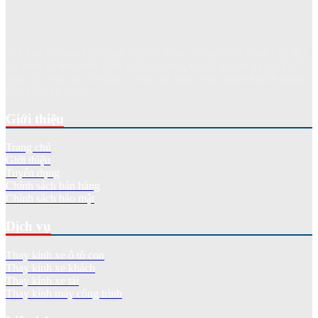
Với hơn 20 năm xây dựng và phát triển, chúng tôi đã cung cấp, lắp
đặt kính xe như kính chắn gió xe khách, xe tải, xe con và các loại
máy xúc, máy ủi, cần cẩu... phục vụ hàng chục nghìn khách hàng
trên khắp cả nước.
Giới thiệu
Trang chủ
Giới thiệu
Tuyển dụng
Chính sách bán hàng
Chính sách bảo mật
Dịch vụ
Thay kính xe ô tô con
Thay kính xe khách
Thay kính xe tải
Thay kính máy công trình