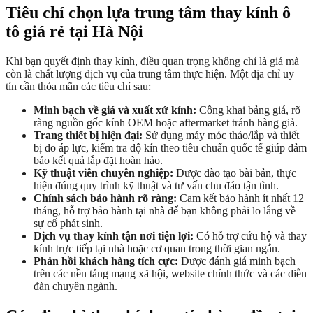
Tiêu chí chọn lựa trung tâm thay kính ô
tô giá rẻ tại Hà Nội
Khi bạn quyết định thay kính, điều quan trọng không chỉ là giá mà
còn là chất lượng dịch vụ của trung tâm thực hiện. Một địa chỉ uy
tín cần thỏa mãn các tiêu chí sau:
Minh bạch về giá và xuất xứ kính:
Công khai bảng giá, rõ
ràng nguồn gốc kính OEM hoặc aftermarket tránh hàng giả.
Trang thiết bị hiện đại:
Sử dụng máy móc tháo/lắp và thiết
bị đo áp lực, kiểm tra độ kín theo tiêu chuẩn quốc tế giúp đảm
bảo kết quả lắp đặt hoàn hảo.
Kỹ thuật viên chuyên nghiệp:
Được đào tạo bài bản, thực
hiện đúng quy trình kỹ thuật và tư vấn chu đáo tận tình.
Chính sách bảo hành rõ ràng:
Cam kết bảo hành ít nhất 12
tháng, hỗ trợ bảo hành tại nhà để bạn không phải lo lắng về
sự cố phát sinh.
Dịch vụ thay kính tận nơi tiện lợi:
Có hỗ trợ cứu hộ và thay
kính trực tiếp tại nhà hoặc cơ quan trong thời gian ngắn.
Phản hồi khách hàng tích cực:
Được đánh giá minh bạch
trên các nền tảng mạng xã hội, website chính thức và các diễn
đàn chuyên ngành.