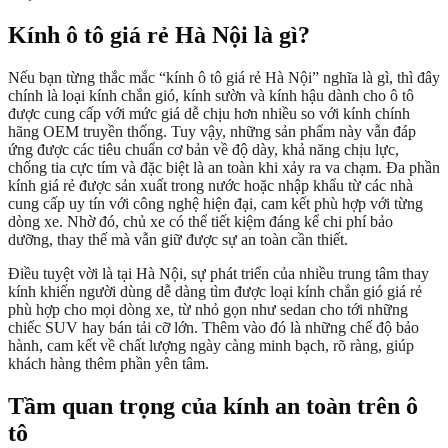
Kính ô tô giá rẻ Hà Nội là gì?
Nếu bạn từng thắc mắc “kính ô tô giá rẻ Hà Nội” nghĩa là gì, thì đây
chính là loại kính chắn gió, kính sườn và kính hậu dành cho ô tô
được cung cấp với mức giá dễ chịu hơn nhiều so với kính chính
hãng OEM truyền thống. Tuy vậy, những sản phẩm này vẫn đáp
ứng được các tiêu chuẩn cơ bản về độ dày, khả năng chịu lực,
chống tia cực tím và đặc biệt là an toàn khi xảy ra va chạm. Đa phần
kính giá rẻ được sản xuất trong nước hoặc nhập khẩu từ các nhà
cung cấp uy tín với công nghệ hiện đại, cam kết phù hợp với từng
dòng xe. Nhờ đó, chủ xe có thể tiết kiệm đáng kể chi phí bảo
dưỡng, thay thế mà vẫn giữ được sự an toàn cần thiết.
Điều tuyệt vời là tại Hà Nội, sự phát triển của nhiều trung tâm thay
kính khiến người dùng dễ dàng tìm được loại kính chắn gió giá rẻ
phù hợp cho mọi dòng xe, từ nhỏ gọn như sedan cho tới những
chiếc SUV hay bán tải cỡ lớn. Thêm vào đó là những chế độ bảo
hành, cam kết về chất lượng ngày càng minh bạch, rõ ràng, giúp
khách hàng thêm phần yên tâm.
Tầm quan trọng của kính an toàn trên ô
tô