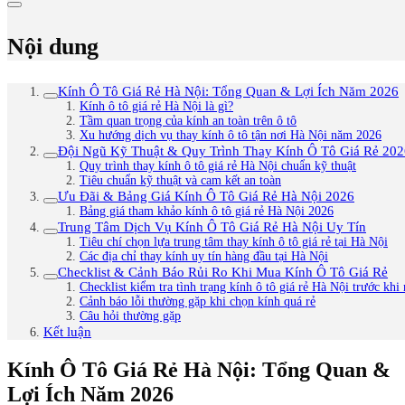
Nội dung
Kính Ô Tô Giá Rẻ Hà Nội: Tổng Quan & Lợi Ích Năm 2026
Kính ô tô giá rẻ Hà Nội là gì?
Tầm quan trọng của kính an toàn trên ô tô
Xu hướng dịch vụ thay kính ô tô tận nơi Hà Nội năm 2026
Đội Ngũ Kỹ Thuật & Quy Trình Thay Kính Ô Tô Giá Rẻ 202
Quy trình thay kính ô tô giá rẻ Hà Nội chuẩn kỹ thuật
Tiêu chuẩn kỹ thuật và cam kết an toàn
Ưu Đãi & Bảng Giá Kính Ô Tô Giá Rẻ Hà Nội 2026
Bảng giá tham khảo kính ô tô giá rẻ Hà Nội 2026
Trung Tâm Dịch Vụ Kính Ô Tô Giá Rẻ Hà Nội Uy Tín
Tiêu chí chọn lựa trung tâm thay kính ô tô giá rẻ tại Hà Nội
Các địa chỉ thay kính uy tín hàng đầu tại Hà Nội
Checklist & Cảnh Báo Rủi Ro Khi Mua Kính Ô Tô Giá Rẻ
Checklist kiểm tra tình trạng kính ô tô giá rẻ Hà Nội trước khi
Cảnh báo lỗi thường gặp khi chọn kính quá rẻ
Câu hỏi thường gặp
Kết luận
Kính Ô Tô Giá Rẻ Hà Nội: Tổng Quan &
Lợi Ích Năm 2026