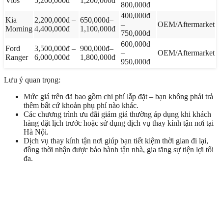
Vios
5,200,000đ
1,200,000đ
800,000đ
400,000đ
Kia
2,200,000đ –
650,000đ–
–
OEM/Aftermarket
Morning
4,400,000đ
1,100,000đ
750,000đ
600,000đ
Ford
3,500,000đ –
900,000đ–
–
OEM/Aftermarket
Ranger
6,000,000đ
1,800,000đ
950,000đ
Lưu ý quan trọng:
Mức giá trên đã bao gồm chi phí lắp đặt – bạn không phải trả
thêm bất cứ khoản phụ phí nào khác.
Các chương trình ưu đãi giảm giá thường áp dụng khi khách
hàng đặt lịch trước hoặc sử dụng dịch vụ thay kính tận nơi tại
Hà Nội.
Dịch vụ thay kính tận nơi giúp bạn tiết kiệm thời gian đi lại,
đồng thời nhận được bảo hành tận nhà, gia tăng sự tiện lợi tối
đa.