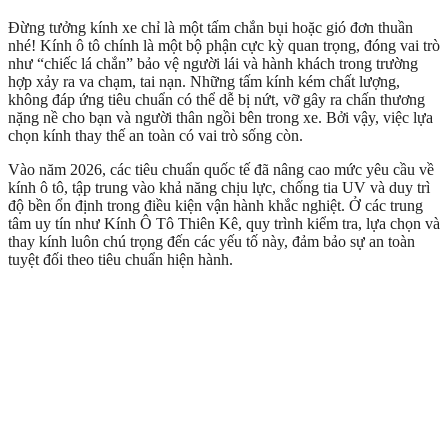
Đừng tưởng kính xe chỉ là một tấm chắn bụi hoặc gió đơn thuần
nhé! Kính ô tô chính là một bộ phận cực kỳ quan trọng, đóng vai trò
như “chiếc lá chắn” bảo vệ người lái và hành khách trong trường
hợp xảy ra va chạm, tai nạn. Những tấm kính kém chất lượng,
không đáp ứng tiêu chuẩn có thể dễ bị nứt, vỡ gây ra chấn thương
nặng nề cho bạn và người thân ngồi bên trong xe. Bởi vậy, việc lựa
chọn kính thay thế an toàn có vai trò sống còn.
Vào năm 2026, các tiêu chuẩn quốc tế đã nâng cao mức yêu cầu về
kính ô tô, tập trung vào khả năng chịu lực, chống tia UV và duy trì
độ bền ổn định trong điều kiện vận hành khắc nghiệt. Ở các trung
tâm uy tín như Kính Ô Tô Thiên Kê, quy trình kiểm tra, lựa chọn và
thay kính luôn chú trọng đến các yếu tố này, đảm bảo sự an toàn
tuyệt đối theo tiêu chuẩn hiện hành.