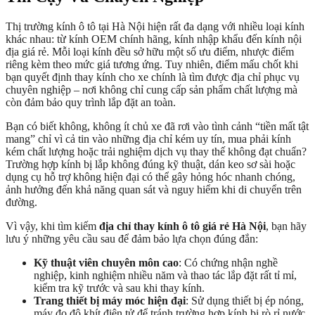
Thị trường kính ô tô tại Hà Nội hiện rất đa dạng với nhiều loại kính
khác nhau: từ kính OEM chính hãng, kính nhập khẩu đến kính nội
địa giá rẻ. Mỗi loại kính đều sở hữu một số ưu điểm, nhược điểm
riêng kèm theo mức giá tương ứng. Tuy nhiên, điểm mấu chốt khi
bạn quyết định thay kính cho xe chính là tìm được địa chỉ phục vụ
chuyên nghiệp – nơi không chỉ cung cấp sản phẩm chất lượng mà
còn đảm bảo quy trình lắp đặt an toàn.
Bạn có biết không, không ít chủ xe đã rơi vào tình cảnh “tiền mất tật
mang” chỉ vì cả tin vào những địa chỉ kém uy tín, mua phải kính
kém chất lượng hoặc trải nghiệm dịch vụ thay thế không đạt chuẩn?
Trường hợp kính bị lắp không đúng kỹ thuật, dán keo sơ sài hoặc
dụng cụ hỗ trợ không hiện đại có thể gây hỏng hóc nhanh chóng,
ảnh hưởng đến khả năng quan sát và nguy hiểm khi di chuyển trên
đường.
Vì vậy, khi tìm kiếm
địa chỉ thay kính ô tô giá rẻ Hà Nội
, bạn hãy
lưu ý những yêu cầu sau để đảm bảo lựa chọn đúng đắn:
Kỹ thuật viên chuyên môn cao
: Có chứng nhận nghề
nghiệp, kinh nghiệm nhiều năm và thao tác lắp đặt rất tỉ mỉ,
kiểm tra kỹ trước và sau khi thay kính.
Trang thiết bị máy móc hiện đại
: Sử dụng thiết bị ép nóng,
máy đo độ khít điện tử để tránh trường hợp kính bị rò rỉ nước