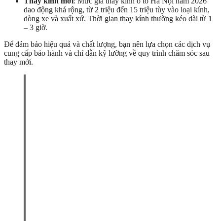
Thay kính mới
: Mức giá thay kính ô tô Hà Nội năm 2026
dao động khá rộng, từ 2 triệu đến 15 triệu tùy vào loại kính,
dòng xe và xuất xứ. Thời gian thay kính thường kéo dài từ 1
– 3 giờ.
Để đảm bảo hiệu quả và chất lượng, bạn nên lựa chọn các dịch vụ
cung cấp bảo hành và chỉ dẫn kỹ lưỡng về quy trình chăm sóc sau
thay mới.