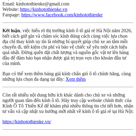
Email: kinhotothienke@gmail.com
Website:
https://kinhotothienke.vn
Fanpage:
https://www.facebook.com/kinhotothienke
Kết luận
, việc hiểu rõ thị trường kính ô tô giá rẻ Hà Nội năm 2026,
biết cách giữ gìn và chăm sóc kính đúng cách cùng việc lựa chọn
địa chỉ thay kính uy tín là những bí quyết giúp chủ xe an tâm mỗi
chuyến đi, tiết kiệm chi phí và bảo vệ chiếc xế yêu một cách hiệu
quả nhất. Đừng quên đặt chất lượng và nguồn gốc vật tư lên hàng
đầu để đảm bảo bạn nhận được giá trị trọn vẹn cho khoản đầu tư
của mình.
Bạn có thể xem thêm bảng giá kính chắn gió ô tô chính hãng, cùng
những lựa chọn đa dạng tại đây:
Xem thêm
Còn rất nhiều nội dung hữu ích khác dành cho chủ xe và những
người quan tâm đến kính ô tô. Hãy truy cập website chính thức của
Kính Ô Tô Thiên Kế để khám phá nhiều thông tin chi tiết hơn, nhận
tư vấn và cập nhật xu hướng mới nhất về kính ô tô giá rẻ tại Hà Nội:
https://kinhotothienke.vn/