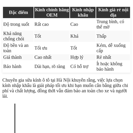
Kính chính hãng
Kính nhập
Kính giá rẻ nội
Đặc điểm
OEM
khẩu
địa
Trung bình, có
Độ trong suốt
Rất cao
Cao
thể mờ
Khả năng
Tốt
Khá
Thấp
chống chói
Độ bền và an
Kém, dễ xuống
Tối ưu
Tốt
toàn
cấp
Giá thành
Cao nhất
Hợp lý
Rẻ nhất
Ít hoặc không
Bảo hành
Dài hạn, rõ ràng
Có hỗ trợ
bảo hành
Chuyên gia sửa kính ô tô tại Hà Nội khuyên rằng, việc lựa chọn
kính nhập khẩu là giải pháp tối ưu khi bạn muốn cân bằng giữa chi
phí và chất lượng, đồng thời vẫn đảm bảo an toàn cho xe và người
lái.