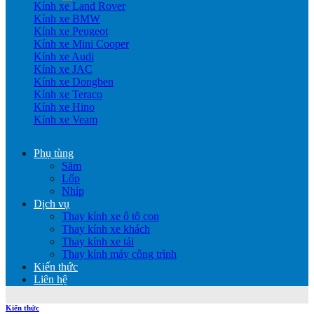
Kính xe Land Rover
Kính xe BMW
Kính xe Peugeot
Kính xe Mini Cooper
Kính xe Audi
Kính xe JAC
Kính xe Dongben
Kính xe Teraco
Kính xe Hino
Kính xe Veam
Phụ tùng
Săm
Lốp
Nhíp
Dịch vụ
Thay kính xe ô tô con
Thay kính xe khách
Thay kính xe tải
Thay kính máy công trình
Kiến thức
Liên hệ
Kiến thức