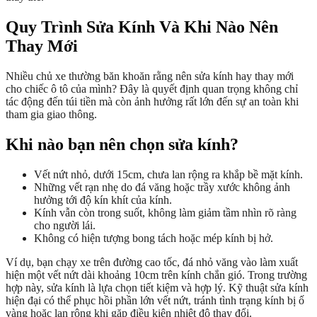
Quy Trình Sửa Kính Và Khi Nào Nên
Thay Mới
Nhiều chủ xe thường băn khoăn rằng nên sửa kính hay thay mới
cho chiếc ô tô của mình? Đây là quyết định quan trọng không chỉ
tác động đến túi tiền mà còn ảnh hưởng rất lớn đến sự an toàn khi
tham gia giao thông.
Khi nào bạn nên chọn sửa kính?
Vết nứt nhỏ, dưới 15cm, chưa lan rộng ra khắp bề mặt kính.
Những vết rạn nhẹ do đá văng hoặc trầy xước không ảnh
hưởng tới độ kín khít của kính.
Kính vẫn còn trong suốt, không làm giảm tầm nhìn rõ ràng
cho người lái.
Không có hiện tượng bong tách hoặc mép kính bị hở.
Ví dụ, bạn chạy xe trên đường cao tốc, đá nhỏ văng vào làm xuất
hiện một vết nứt dài khoảng 10cm trên kính chắn gió. Trong trường
hợp này, sửa kính là lựa chọn tiết kiệm và hợp lý. Kỹ thuật sửa kính
hiện đại có thể phục hồi phần lớn vết nứt, tránh tình trạng kính bị ố
vàng hoặc lan rộng khi gặp điều kiện nhiệt độ thay đổi.