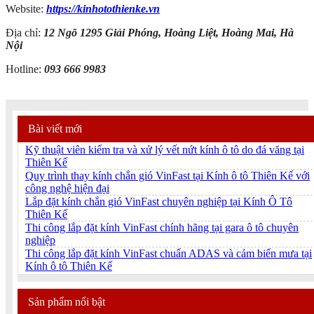
Website:
https://kinhotothienke.vn
Địa chỉ:
12 Ngõ 1295 Giải Phóng, Hoàng Liệt, Hoàng Mai, Hà
Nội
Hotline:
093 666 9983
Bài viết mới
Kỹ thuật viên kiểm tra và xử lý vết nứt kính ô tô do đá văng tại
Thiên Kế
Quy trình thay kính chắn gió VinFast tại Kính ô tô Thiên Kế với
công nghệ hiện đại
Lắp đặt kính chắn gió VinFast chuyên nghiệp tại Kính Ô Tô
Thiên Kế
Thi công lắp đặt kính VinFast chính hãng tại gara ô tô chuyên
nghiệp
Thi công lắp đặt kính VinFast chuẩn ADAS và cảm biến mưa tại
Kính ô tô Thiên Kế
Sản phẩm nổi bật