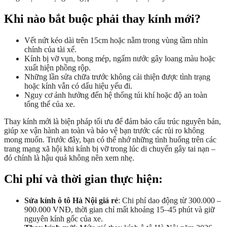
Khi nào bắt buộc phải thay kính mới?
Vết nứt kéo dài trên 15cm hoặc nằm trong vùng tầm nhìn
chính của tài xế.
Kính bị vỡ vụn, bong mép, ngấm nước gây loang màu hoặc
xuất hiện phồng rộp.
Những lần sửa chữa trước không cải thiện được tình trạng
hoặc kính vẫn có dấu hiệu yếu đi.
Nguy cơ ảnh hưởng đến hệ thống túi khí hoặc độ an toàn
tổng thể của xe.
Thay kính mới là biện pháp tối ưu để đảm bảo cấu trúc nguyên bản,
giúp xe vận hành an toàn và bảo vệ bạn trước các rủi ro không
mong muốn. Trước đây, bạn có thể nhớ những tình huống trên các
trang mạng xã hội khi kính bị vỡ trong lúc di chuyển gây tai nạn –
đó chính là hậu quả không nên xem nhẹ.
Chi phí và thời gian thực hiện:
Sửa kính ô tô Hà Nội giá rẻ
: Chi phí dao động từ 300.000 –
900.000 VNĐ, thời gian chỉ mất khoảng 15–45 phút và giữ
nguyên kính gốc của xe.