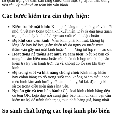
rất quan trọng để đảm bảo rằng chiếc kính thực sự đạt chuẩn, đúng
yêu cầu kỹ thuật và an toàn khi vận hành.
Các bước kiểm tra cần thực hiện:
Kiểm tra bề mặt kính:
Kính phải láng mịn, không có vết nứt
nhỏ, tì vết hay bong bóng khí xuất hiện. Đây là dấu hiệu quan
trọng cho thấy kính đã được sản xuất và lắp đặt chuẩn.
Độ khít của viền kính:
Viền kính phải khít sát, không bị
lỏng lẻo hay hở hơi, giảm thiểu tối đa nguy cơ nước mưa
thấm vào gây mờ mắt kính hoặc ảnh hưởng tới lớp ron cao su.
Hoạt động hệ thống gạt mưa và cảm biến:
Nếu xe bạn có
trang bị cảm biến mưa hoặc cảm biến tích hợp trên kính, cần
kiểm tra kỹ vận hành trơn tru và không có lỗi sau khi thay
kính.
Độ trong suốt và khả năng chống chói:
Kính nhập khẩu
hay chính hãng có độ trong suốt cao, không bị ám màu hoặc
méo hình làm ảnh hưởng tới tầm nhìn người lái, đặc biệt khi
lái xe trong điều kiện ánh sáng yếu.
Nguồn gốc và tem bảo hành:
Các loại kính chính hãng đều
có tem QR, logo dập nổi cùng giấy bảo hành đi kèm, bạn cần
kiểm tra kỹ để tránh tình trạng mua phải hàng giả, hàng nhái.
So sánh chất lượng các loại kính phổ biến