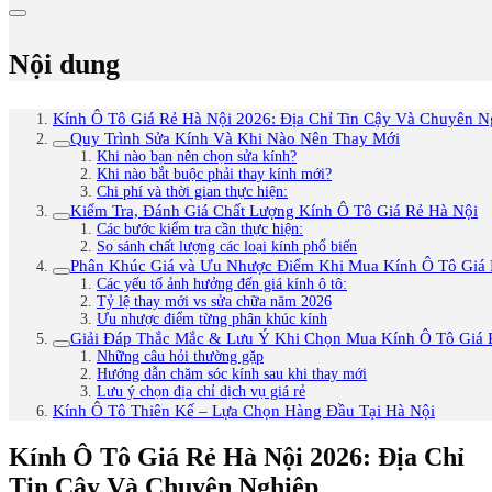
Nội dung
Kính Ô Tô Giá Rẻ Hà Nội 2026: Địa Chỉ Tin Cậy Và Chuyên N
Quy Trình Sửa Kính Và Khi Nào Nên Thay Mới
Khi nào bạn nên chọn sửa kính?
Khi nào bắt buộc phải thay kính mới?
Chi phí và thời gian thực hiện:
Kiểm Tra, Đánh Giá Chất Lượng Kính Ô Tô Giá Rẻ Hà Nội
Các bước kiểm tra cần thực hiện:
So sánh chất lượng các loại kính phổ biến
Phân Khúc Giá và Ưu Nhược Điểm Khi Mua Kính Ô Tô Giá 
Các yếu tố ảnh hưởng đến giá kính ô tô:
Tỷ lệ thay mới vs sửa chữa năm 2026
Ưu nhược điểm từng phân khúc kính
Giải Đáp Thắc Mắc & Lưu Ý Khi Chọn Mua Kính Ô Tô Giá 
Những câu hỏi thường gặp
Hướng dẫn chăm sóc kính sau khi thay mới
Lưu ý chọn địa chỉ dịch vụ giá rẻ
Kính Ô Tô Thiên Kế – Lựa Chọn Hàng Đầu Tại Hà Nội
Kính Ô Tô Giá Rẻ Hà Nội 2026: Địa Chỉ
Tin Cậy Và Chuyên Nghiệp