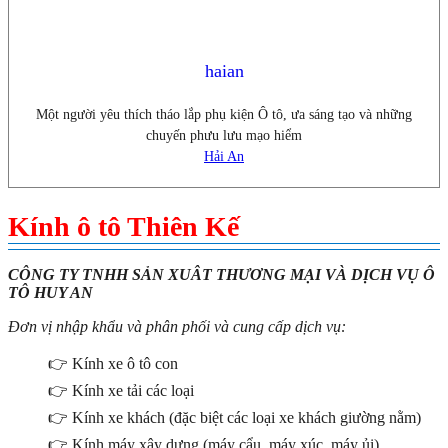
haian
Một người yêu thích tháo lắp phụ kiện Ô tô, ưa sáng tạo và những
chuyến phưu lưu mạo hiểm
Hải An
Kính ô tô Thiên Kế
CÔNG TY TNHH SẢN XUÂT THƯƠNG MẠI VÀ DỊCH VỤ Ô
TÔ HUY AN
Đơn vị nhập khẩu và phân phối và cung cấp dịch vụ:
👉 Kính xe ô tô con
👉 Kính xe tải các loại
👉 Kính xe khách (đặc biệt các loại xe khách giường nằm)
👉 Kính máy xây dựng (máy cẩu, máy xúc, máy ủi)