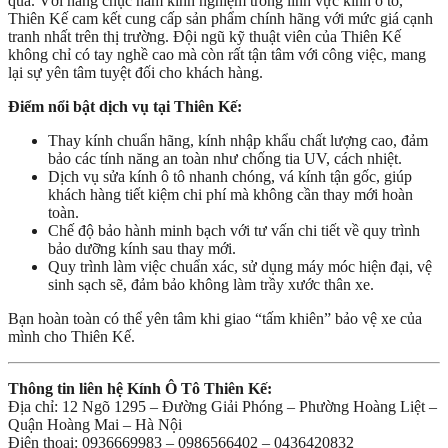
qua. Với hàng chục năm kinh nghiệm trong lĩnh vực kính ô tô,
Thiên Kế cam kết cung cấp sản phẩm chính hãng với mức giá cạnh
tranh nhất trên thị trường. Đội ngũ kỹ thuật viên của Thiên Kế
không chỉ có tay nghề cao mà còn rất tận tâm với công việc, mang
lại sự yên tâm tuyệt đối cho khách hàng.
Điểm nổi bật dịch vụ tại Thiên Kế:
Thay kính chuẩn hãng, kính nhập khẩu chất lượng cao, đảm
bảo các tính năng an toàn như chống tia UV, cách nhiệt.
Dịch vụ sửa kính ô tô nhanh chóng, vá kính tận gốc, giúp
khách hàng tiết kiệm chi phí mà không cần thay mới hoàn
toàn.
Chế độ bảo hành minh bạch với tư vấn chi tiết về quy trình
bảo dưỡng kính sau thay mới.
Quy trình làm việc chuẩn xác, sử dụng máy móc hiện đại, vệ
sinh sạch sẽ, đảm bảo không làm trầy xước thân xe.
Bạn hoàn toàn có thể yên tâm khi giao “tấm khiên” bảo vệ xe của
mình cho Thiên Kế.
Thông tin liên hệ Kính Ô Tô Thiên Kế:
Địa chỉ: 12 Ngõ 1295 – Đường Giải Phóng – Phường Hoàng Liệt –
Quận Hoàng Mai – Hà Nội
Điện thoại: 0936669983 – 0986566402 – 0436420832