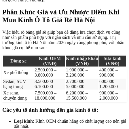
Phân Khúc Giá và Ưu Nhược Điểm Khi
Mua Kính Ô Tô Giá Rẻ Hà Nội
Việc hiểu rõ bảng giá sẽ giúp bạn dễ dàng lựa chọn dịch vụ cũng
như sản phẩm phù hợp với ngân sách và nhu cầu sử dụng. Thị
trường kính ô tô Hà Nội năm 2026 ngày càng phong phú, với phân
khúc giá cụ thể như sau:
Kính OEM
Kính nhập khẩu
Sửa kính
Dòng xe
(VNĐ)
(VNĐ)
(VNĐ)
2.500.000 –
1.900.000 –
400.000 –
Xe phổ thông
3.800.000
3.200.000
900.000
Sedan, SUV
3.500.000 –
2.700.000 –
600.000 –
hạng trung
6.100.000
5.000.000
1.200.000
Xe sang,
7.500.000 –
6.200.000 –
900.000 –
chuyên dụng
18.000.000
15.500.000
2.000.000
Các yếu tố ảnh hưởng đến giá kính ô tô:
Loại kính:
Kính OEM chuẩn hãng có chất lượng cao nên giá
đắt nhất.