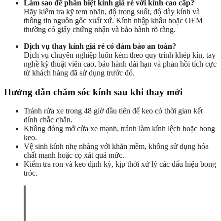
Làm sao để phân biệt kính giá rẻ với kính cao cấp?
Hãy kiểm tra kỹ tem nhãn, độ trong suốt, độ dày kính và
thông tin nguồn gốc xuất xứ. Kính nhập khẩu hoặc OEM
thường có giấy chứng nhận và bảo hành rõ ràng.
Dịch vụ thay kính giá rẻ có đảm bảo an toàn?
Dịch vụ chuyên nghiệp luôn kèm theo quy trình khép kín, tay
nghề kỹ thuật viên cao, bảo hành dài hạn và phản hồi tích cực
từ khách hàng đã sử dụng trước đó.
Hướng dẫn chăm sóc kính sau khi thay mới
Tránh rửa xe trong 48 giờ đầu tiên để keo có thời gian kết
dính chắc chắn.
Không đóng mở cửa xe mạnh, tránh làm kính lệch hoặc bong
keo.
Vệ sinh kính nhẹ nhàng với khăn mềm, không sử dụng hóa
chất mạnh hoặc cọ xát quá mức.
Kiểm tra ron và keo định kỳ, kịp thời xử lý các dấu hiệu bong
tróc.