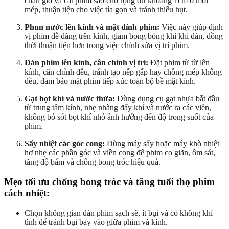
chắn gió và cắt phim sao cho rộng dư khoảng 1cm ở mỗi
mép, thuận tiện cho việc tỉa gọn và tránh thiếu hụt.
Phun nước lên kính và mặt dính phim:
Việc này giúp định
vị phim dễ dàng trên kính, giảm bong bóng khí khi dán, đồng
thời thuận tiện hơn trong việc chỉnh sửa vị trí phim.
Dán phim lên kính, cân chỉnh vị trí:
Đặt phim từ từ lên
kính, căn chỉnh đều, tránh tạo nếp gấp hay chồng mép không
đều, đảm bảo mặt phim tiếp xúc toàn bộ bề mặt kính.
Gạt bọt khí và nước thừa:
Dùng dụng cụ gạt nhựa bắt đầu
từ trung tâm kính, nhẹ nhàng đẩy khí và nước ra các viền,
không bỏ sót bọt khí nhỏ ảnh hưởng đến độ trong suốt của
phim.
Sấy nhiệt các góc cong:
Dùng máy sấy hoặc máy khò nhiệt
hơ nhẹ các phần góc và viền cong để phim co giãn, ôm sát,
tăng độ bám và chống bong tróc hiệu quả.
Mẹo tối ưu chống bong tróc và tăng tuổi thọ phim
cách nhiệt:
Chọn không gian dán phim sạch sẽ, ít bụi và có không khí
tĩnh để tránh bụi bay vào giữa phim và kính.