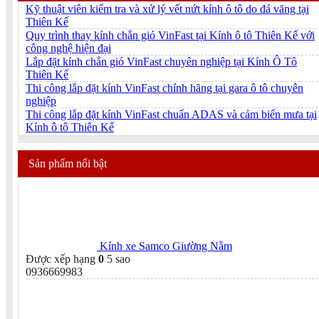
Kỹ thuật viên kiểm tra và xử lý vết nứt kính ô tô do đá văng tại
Thiên Kế
Quy trình thay kính chắn gió VinFast tại Kính ô tô Thiên Kế với
công nghệ hiện đại
Lắp đặt kính chắn gió VinFast chuyên nghiệp tại Kính Ô Tô
Thiên Kế
Thi công lắp đặt kính VinFast chính hãng tại gara ô tô chuyên
nghiệp
Thi công lắp đặt kính VinFast chuẩn ADAS và cảm biến mưa tại
Kính ô tô Thiên Kế
Sản phẩm nổi bật
Kính xe Samco Giường Nằm
Được xếp hạng
0
5 sao
0936669983