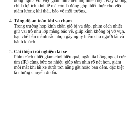
đồng nghĩa với việc giảm mức tiêu thụ nhiên liệu. Đây không
chỉ là lợi ích kinh tế mà còn là đóng góp thiết thực cho việc
giảm lượng khí thải, bảo vệ môi trường.
Tăng độ an toàn khi va chạm
Trong trường hợp kính chắn gió bị va đập, phim cách nhiệt
giữ vai trò như lớp màng bảo vệ, giúp kính không bị vỡ vụn,
hạn chế bắn mảnh sắc nhọn gây nguy hiểm cho người lái và
hành khách.
Cải thiện trải nghiệm lái xe
Phim cách nhiệt giảm chói hiệu quả, ngăn tia hồng ngoại cực
tím (IR) cùng bức xạ nhiệt, giúp tầm nhìn rõ nét hơn, giảm
mỏi mắt khi lái xe dưới trời nắng gắt hoặc ban đêm, đặc biệt
là những chuyến đi dài.