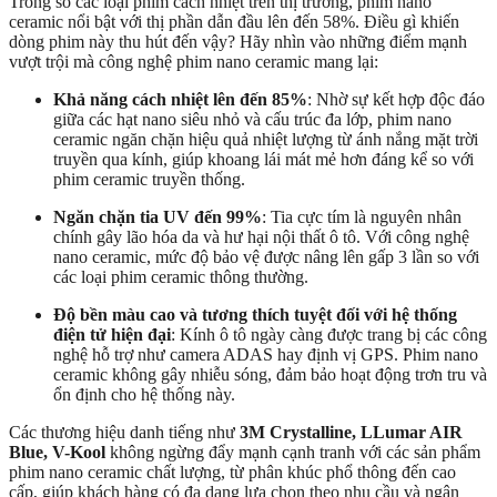
Trong số các loại phim cách nhiệt trên thị trường, phim nano
ceramic nổi bật với thị phần dẫn đầu lên đến 58%. Điều gì khiến
dòng phim này thu hút đến vậy? Hãy nhìn vào những điểm mạnh
vượt trội mà công nghệ phim nano ceramic mang lại:
Khả năng cách nhiệt lên đến 85%
: Nhờ sự kết hợp độc đáo
giữa các hạt nano siêu nhỏ và cấu trúc đa lớp, phim nano
ceramic ngăn chặn hiệu quả nhiệt lượng từ ánh nắng mặt trời
truyền qua kính, giúp khoang lái mát mẻ hơn đáng kể so với
phim ceramic truyền thống.
Ngăn chặn tia UV đến 99%
: Tia cực tím là nguyên nhân
chính gây lão hóa da và hư hại nội thất ô tô. Với công nghệ
nano ceramic, mức độ bảo vệ được nâng lên gấp 3 lần so với
các loại phim ceramic thông thường.
Độ bền màu cao và tương thích tuyệt đối với hệ thống
điện tử hiện đại
: Kính ô tô ngày càng được trang bị các công
nghệ hỗ trợ như camera ADAS hay định vị GPS. Phim nano
ceramic không gây nhiễu sóng, đảm bảo hoạt động trơn tru và
ổn định cho hệ thống này.
Các thương hiệu danh tiếng như
3M Crystalline, LLumar AIR
Blue, V-Kool
không ngừng đẩy mạnh cạnh tranh với các sản phẩm
phim nano ceramic chất lượng, từ phân khúc phổ thông đến cao
cấp, giúp khách hàng có đa dạng lựa chọn theo nhu cầu và ngân