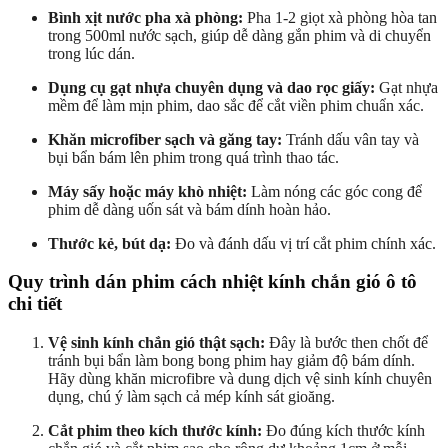
Bình xịt nước pha xà phòng:
Pha 1-2 giọt xà phòng hòa tan
trong 500ml nước sạch, giúp dễ dàng gắn phim và di chuyển
trong lúc dán.
Dụng cụ gạt nhựa chuyên dụng và dao rọc giấy:
Gạt nhựa
mềm để làm mịn phim, dao sắc để cắt viền phim chuẩn xác.
Khăn microfiber sạch và găng tay:
Tránh dấu vân tay và
bụi bẩn bám lên phim trong quá trình thao tác.
Máy sấy hoặc máy khò nhiệt:
Làm nóng các góc cong để
phim dễ dàng uốn sát và bám dính hoàn hảo.
Thước kẻ, bút dạ:
Đo và đánh dấu vị trí cắt phim chính xác.
Quy trình dán phim cách nhiệt kính chắn gió ô tô
chi tiết
Vệ sinh kính chắn gió thật sạch:
Đây là bước then chốt để
tránh bụi bẩn làm bong bong phim hay giảm độ bám dính.
Hãy dùng khăn microfibre và dung dịch vệ sinh kính chuyên
dụng, chú ý làm sạch cả mép kính sát gioăng.
Cắt phim theo kích thước kính:
Đo đúng kích thước kính