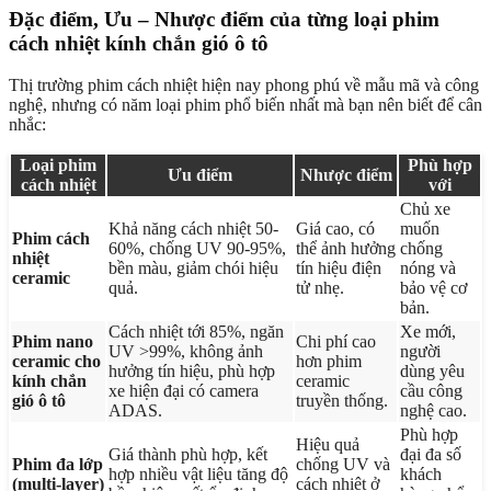
Đặc điểm, Ưu – Nhược điểm của từng loại phim
cách nhiệt kính chắn gió ô tô
Thị trường phim cách nhiệt hiện nay phong phú về mẫu mã và công
nghệ, nhưng có năm loại phim phổ biến nhất mà bạn nên biết để cân
nhắc:
Loại phim
Phù hợp
Ưu điểm
Nhược điểm
cách nhiệt
với
Chủ xe
Khả năng cách nhiệt 50-
Giá cao, có
muốn
Phim cách
60%, chống UV 90-95%,
thể ảnh hưởng
chống
nhiệt
bền màu, giảm chói hiệu
tín hiệu điện
nóng và
ceramic
quả.
tử nhẹ.
bảo vệ cơ
bản.
Cách nhiệt tới 85%, ngăn
Xe mới,
Phim nano
Chi phí cao
UV >99%, không ảnh
người
ceramic cho
hơn phim
hưởng tín hiệu, phù hợp
dùng yêu
kính chắn
ceramic
xe hiện đại có camera
cầu công
gió ô tô
truyền thống.
ADAS.
nghệ cao.
Phù hợp
Hiệu quả
Giá thành phù hợp, kết
đại đa số
Phim đa lớp
chống UV và
hợp nhiều vật liệu tăng độ
khách
(multi-layer)
cách nhiệt ở