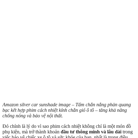
Amazon silver car sunshade image – Tấm chắn nắng phản quang
bạc kết hợp phim cách nhiệt kính chắn gió ô tô – tăng khả năng
chống nóng và bảo vệ nội thất.
Đó chính là lý do vì sao phim cách nhiệt không chỉ là một món đồ
phụ kiện, mà trở thành khoản
đầu tư thông minh và lâu dài
trong
việc bảo vệ chiếc xe ô tô và sức khỏe của bạn, nhất là trong điều