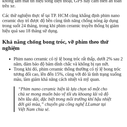
không làm mất tín hiệu sóng điện thoại, GPS hay cảm biến an toàn
trên xe.
Các thử nghiệm thực tế tại TP. HCM cũng khẳng định phim nano
ceramic duy trì được độ bền cùng tính năng chống nóng áp dụng
trong suốt 24 tháng, trong khi phim ceramic truyền thống bị giảm
hiệu quả sau 18 tháng sử dụng.
Khả năng chống bong tróc, vỡ phim theo thử
nghiệm
Phim nano ceramic có tỷ lệ bong tróc rất thấp, dưới 2% sau 2
năm, đảm bảo độ bám dính chắc và không bị rạn nứt.
Trong khi đó, phim ceramic thông thường có tỷ lệ bong tróc
tương đối cao, lên đến 15%, cùng với đó là tình trạng xuống
màu, làm giảm khả năng cách nhiệt và mỹ quan.
“Phim nano ceramic hiện là lựa chọn số một cho
chủ xe mong muốn bảo vệ tối ưu khoang lái và độ
bền lâu dài, đặc biệt trong môi trường khí hậu nhiệt
đới gió mùa,” chuyên gia công nghệ LLumar tại
Việt Nam chia sẻ.