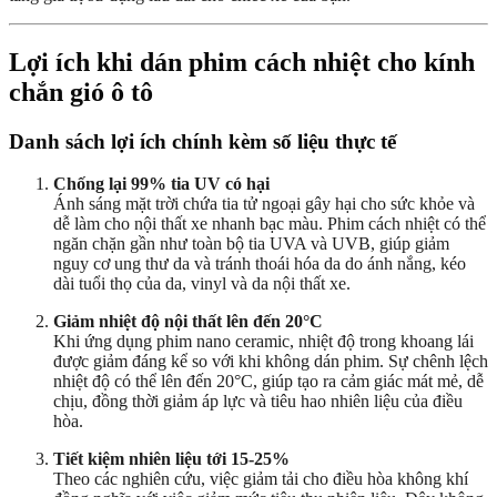
Lợi ích khi dán phim cách nhiệt cho kính
chắn gió ô tô
Danh sách lợi ích chính kèm số liệu thực tế
Chống lại 99% tia UV có hại
Ánh sáng mặt trời chứa tia tử ngoại gây hại cho sức khỏe và
dễ làm cho nội thất xe nhanh bạc màu. Phim cách nhiệt có thể
ngăn chặn gần như toàn bộ tia UVA và UVB, giúp giảm
nguy cơ ung thư da và tránh thoái hóa da do ánh nắng, kéo
dài tuổi thọ của da, vinyl và da nội thất xe.
Giảm nhiệt độ nội thất lên đến 20°C
Khi ứng dụng phim nano ceramic, nhiệt độ trong khoang lái
được giảm đáng kể so với khi không dán phim. Sự chênh lệch
nhiệt độ có thể lên đến 20°C, giúp tạo ra cảm giác mát mẻ, dễ
chịu, đồng thời giảm áp lực và tiêu hao nhiên liệu của điều
hòa.
Tiết kiệm nhiên liệu tới 15-25%
Theo các nghiên cứu, việc giảm tải cho điều hòa không khí