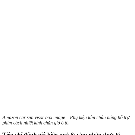
Amazon car sun visor box image – Phụ kiện tấm chắn nắng hỗ trợ
phim cách nhiệt kính chắn gió ô tô.
Tiêu chí đánh giá hiệu quả & cảm nhận thực tế