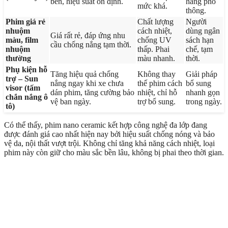
bền, hiệu suất ổn định.
hàng phổ
mức khá.
thông.
Phim giá rẻ
Chất lượng
Người
nhuộm
cách nhiệt,
dùng ngân
Giá rất rẻ, đáp ứng nhu
màu, film
chống UV
sách hạn
cầu chống nắng tạm thời.
nhuộm
thấp. Phai
chế, tạm
thường
màu nhanh.
thời.
Phụ kiện hỗ
Tăng hiệu quả chống
Không thay
Giải pháp
trợ – Sun
nắng ngay khi xe chưa
thế phim cách
bổ sung
visor (tấm
dán phim, tăng cường bảo
nhiệt, chỉ hỗ
nhanh gọn
chắn nắng ô
vệ ban ngày.
trợ bổ sung.
trong ngày.
tô)
Có thể thấy, phim nano ceramic kết hợp công nghệ đa lớp đang
được đánh giá cao nhất hiện nay bởi hiệu suất chống nóng và bảo
vệ da, nội thất vượt trội. Không chỉ tăng khả năng cách nhiệt, loại
phim này còn giữ cho màu sắc bền lâu, không bị phai theo thời gian.