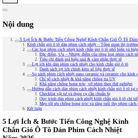
Nội dung
5 Lợi Ích & Bước Tiến Công Nghệ Kính Chắn Gió Ô Tô Dá
Kính chắn gió ô tô dán phim cách nhiệt – Tổng quan thị trường
Các loại phim cách nhiệt kính chắn gió ô tô phổ biến và hiệ
Đặc điểm, Ưu – Nhược điểm của từng loại phim cách nhi
Tiêu chí đánh giá hiệu quả & cảm nhận thực tế
Lợi ích khi dán phim cách nhiệt cho kính chắn gió ô tô
Danh sách lợi ích chính kèm số liệu thực tế
So sánh phim cách nhiệt nano ceramic và ceramic cho kính c
Chỉ số cách nhiệt & khả năng chống tia UV
Khả năng chống bong tróc, vỡ phim theo thử nghiệm
Hướng dẫn cách dán phim cách nhiệt kính chắn gió ô tô tại
Checklist vật tư và dụng cụ cần chuẩn bị
Quy trình dán phim cách nhiệt kính chắn gió ô tô chi tiế
Mẹo tối ưu chống bong tróc và tăng tuổi thọ phim cách 
Kết luận
5 Lợi Ích & Bước Tiến Công Nghệ Kính
Chắn Gió Ô Tô Dán Phim Cách Nhiệt