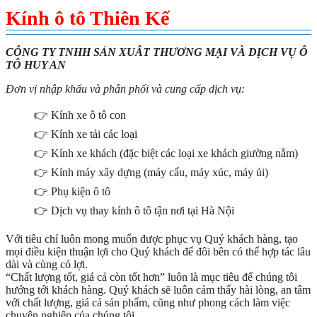
Kính ô tô Thiên Kế
CÔNG TY TNHH SẢN XUÂT THƯƠNG MẠI VÀ DỊCH VỤ Ô
TÔ HUY AN
Đơn vị nhập khẩu và phân phối và cung cấp dịch vụ:
👉 Kính xe ô tô con
👉 Kính xe tải các loại
👉 Kính xe khách (đặc biệt các loại xe khách giường nằm)
👉 Kính máy xây dựng (máy cẩu, máy xúc, máy ủi)
👉 Phụ kiện ô tô
👉 Dịch vụ thay kính ô tô tận nơi tại Hà Nội
Với tiêu chí luôn mong muốn được phục vụ Quý khách hàng, tạo
mọi điều kiện thuận lợi cho Quý khách để đôi bên có thể hợp tác lâu
dài và cùng có lợi.
“Chất lượng tốt, giá cả còn tốt hơn” luôn là mục tiêu để chúng tôi
hướng tới khách hàng. Quý khách sẽ luôn cảm thấy hài lòng, an tâm
với chất lượng, giá cả sản phẩm, cũng như phong cách làm việc
chuyên nghiệp của chúng tôi…