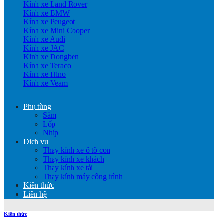
Kính xe Land Rover
Kính xe BMW
Kính xe Peugeot
Kính xe Mini Cooper
Kính xe Audi
Kính xe JAC
Kính xe Dongben
Kính xe Teraco
Kính xe Hino
Kính xe Veam
Phụ tùng
Săm
Lốp
Nhíp
Dịch vụ
Thay kính xe ô tô con
Thay kính xe khách
Thay kính xe tải
Thay kính máy công trình
Kiến thức
Liên hệ
Kiến thức