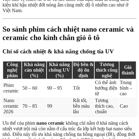
kiện khí hậu nhiệt đới nóng ẩm cùng mức độ ô nhiễm cao như ở
Việt Nam.
So sánh phim cách nhiệt nano ceramic và
ceramic cho kính chắn gió ô tô
Chỉ số cách nhiệt & khả năng chống tia UV
Công
Khả năng
Khả năng
Độ bền &
Tương
Giá
nghệ
cản nhiệt
chống UV
độ ổn
thích công
thành
phim
(%)
(%)
định
nghệ
Có thể ảnh
Trung
Phim
50 – 60
90 – 95
Tốt
hưởng điện
bình –
ceramic
tử
cao
Nano
Rất tốt,
Tương
ceramic
70 – 85
99
bền màu
thích cao,
Cao
2026
lâu
chuẩn
Ưu thế của phim
nano ceramic
không chỉ nằm ở khả năng cách
nhiệt vượt trội mà còn nằm ở cấu trúc đa lớp kết hợp hạt nano siêu
nhỏ. Điều này tối ưu khả năng chống tia hồng ngoại (IR), đồng thời