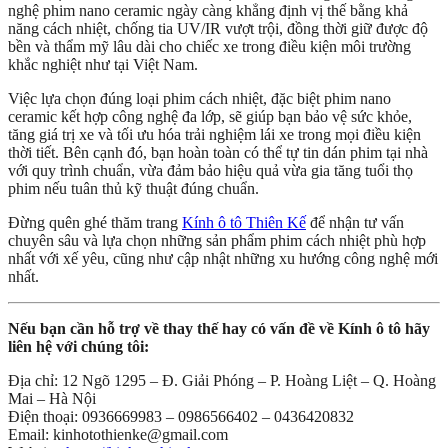
nghệ phim nano ceramic ngày càng khẳng định vị thế bằng khả
năng cách nhiệt, chống tia UV/IR vượt trội, đồng thời giữ được độ
bền và thẩm mỹ lâu dài cho chiếc xe trong điều kiện môi trường
khắc nghiệt như tại Việt Nam.
Việc lựa chọn đúng loại phim cách nhiệt, đặc biệt phim nano
ceramic kết hợp công nghệ đa lớp, sẽ giúp bạn bảo vệ sức khỏe,
tăng giá trị xe và tối ưu hóa trải nghiệm lái xe trong mọi điều kiện
thời tiết. Bên cạnh đó, bạn hoàn toàn có thể tự tin dán phim tại nhà
với quy trình chuẩn, vừa đảm bảo hiệu quả vừa gia tăng tuổi thọ
phim nếu tuân thủ kỹ thuật đúng chuẩn.
Đừng quên ghé thăm trang
Kính ô tô Thiên Kế
để nhận tư vấn
chuyên sâu và lựa chọn những sản phẩm phim cách nhiệt phù hợp
nhất với xế yêu, cũng như cập nhật những xu hướng công nghệ mới
nhất.
Nếu bạn cần hỗ trợ về thay thế hay có vấn đề về Kính ô tô hãy
liên hệ với chúng tôi:
Địa chỉ: 12 Ngõ 1295 – Đ. Giải Phóng – P. Hoàng Liệt – Q. Hoàng
Mai – Hà Nội
Điện thoại: 0936669983 – 0986566402 – 0436420832
Email: kinhotothienke@gmail.com