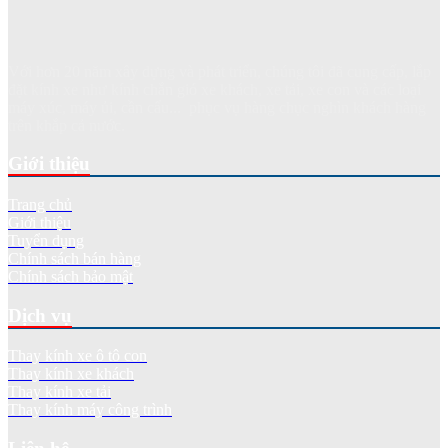
Với hơn 20 năm xây dựng và phát triển, chúng tôi đã cung cấp, lắp
đặt kính xe như kính chắn gió xe khách, xe tải, xe con và các loại
máy xúc, máy ủi, cần cẩu... phục vụ hàng chục nghìn khách hàng
trên khắp cả nước.
Giới thiệu
Trang chủ
Giới thiệu
Tuyển dụng
Chính sách bán hàng
Chính sách bảo mật
Dịch vụ
Thay kính xe ô tô con
Thay kính xe khách
Thay kính xe tải
Thay kính máy công trình