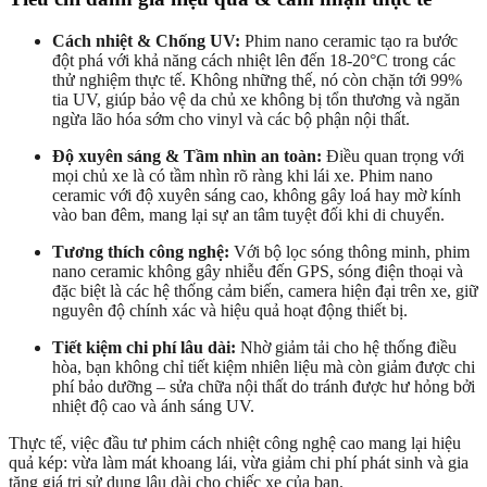
Cách nhiệt & Chống UV:
Phim nano ceramic tạo ra bước
đột phá với khả năng cách nhiệt lên đến 18-20°C trong các
thử nghiệm thực tế. Không những thế, nó còn chặn tới 99%
tia UV, giúp bảo vệ da chủ xe không bị tổn thương và ngăn
ngừa lão hóa sớm cho vinyl và các bộ phận nội thất.
Độ xuyên sáng & Tầm nhìn an toàn:
Điều quan trọng với
mọi chủ xe là có tầm nhìn rõ ràng khi lái xe. Phim nano
ceramic với độ xuyên sáng cao, không gây loá hay mờ kính
vào ban đêm, mang lại sự an tâm tuyệt đối khi di chuyển.
Tương thích công nghệ:
Với bộ lọc sóng thông minh, phim
nano ceramic không gây nhiễu đến GPS, sóng điện thoại và
đặc biệt là các hệ thống cảm biến, camera hiện đại trên xe, giữ
nguyên độ chính xác và hiệu quả hoạt động thiết bị.
Tiết kiệm chi phí lâu dài:
Nhờ giảm tải cho hệ thống điều
hòa, bạn không chỉ tiết kiệm nhiên liệu mà còn giảm được chi
phí bảo dưỡng – sửa chữa nội thất do tránh được hư hỏng bởi
nhiệt độ cao và ánh sáng UV.
Thực tế, việc đầu tư phim cách nhiệt công nghệ cao mang lại hiệu
quả kép: vừa làm mát khoang lái, vừa giảm chi phí phát sinh và gia
tăng giá trị sử dụng lâu dài cho chiếc xe của bạn.