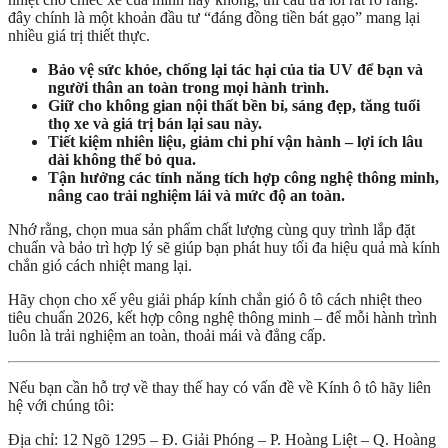
đây chính là một khoản đầu tư “đáng đồng tiền bát gạo” mang lại
nhiều giá trị thiết thực.
Bảo vệ sức khỏe, chống lại tác hại của tia UV để bạn và
người thân an toàn trong mọi hành trình.
Giữ cho không gian nội thất bền bỉ, sáng đẹp, tăng tuổi
thọ xe và giá trị bán lại sau này.
Tiết kiệm nhiên liệu, giảm chi phí vận hành – lợi ích lâu
dài không thể bỏ qua.
Tận hưởng các tính năng tích hợp công nghệ thông minh,
nâng cao trải nghiệm lái và mức độ an toàn.
Nhớ rằng, chọn mua sản phẩm chất lượng cùng quy trình lắp đặt
chuẩn và bảo trì hợp lý sẽ giúp bạn phát huy tối đa hiệu quả mà kính
chắn gió cách nhiệt mang lại.
Hãy chọn cho xế yêu giải pháp kính chắn gió ô tô cách nhiệt theo
tiêu chuẩn 2026, kết hợp công nghệ thông minh – để mỗi hành trình
luôn là trải nghiệm an toàn, thoải mái và đẳng cấp.
Nếu bạn cần hỗ trợ về thay thế hay có vấn đề về Kính ô tô hãy liên
hệ với chúng tôi:
Địa chỉ: 12 Ngõ 1295 – Đ. Giải Phóng – P. Hoàng Liệt – Q. Hoàng