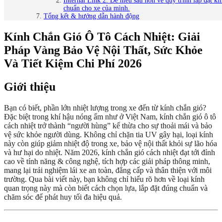
Internal Link 2: Để hiểu sâu hơn về quy trình lắp đặt k
chuẩn cho xe của mình.
Tổng kết & hướng dẫn hành động
Kính Chắn Gió Ô Tô Cách Nhiệt: Giải
Pháp Vàng Bảo Vệ Nội Thất, Sức Khỏe
Và Tiết Kiệm Chi Phí 2026
Giới thiệu
Bạn có biết, phần lớn nhiệt lượng trong xe đến từ kính chắn gió?
Đặc biệt trong khí hậu nóng ẩm như ở Việt Nam, kính chắn gió ô tô
cách nhiệt trở thành “người hùng” kế thừa cho sự thoải mái và bảo
vệ sức khỏe người dùng. Không chỉ chặn tia UV gây hại, loại kính
này còn giúp giảm nhiệt độ trong xe, bảo vệ nội thất khỏi sự lão hóa
và hư hại do nhiệt. Năm 2026, kính chắn gió cách nhiệt đạt tới đỉnh
cao về tính năng & công nghệ, tích hợp các giải pháp thông minh,
mang lại trải nghiệm lái xe an toàn, đẳng cấp và thân thiện với môi
trường. Qua bài viết này, bạn không chỉ hiểu rõ hơn về loại kính
quan trọng này mà còn biết cách chọn lựa, lắp đặt đúng chuẩn và
chăm sóc để phát huy tối đa hiệu quả.