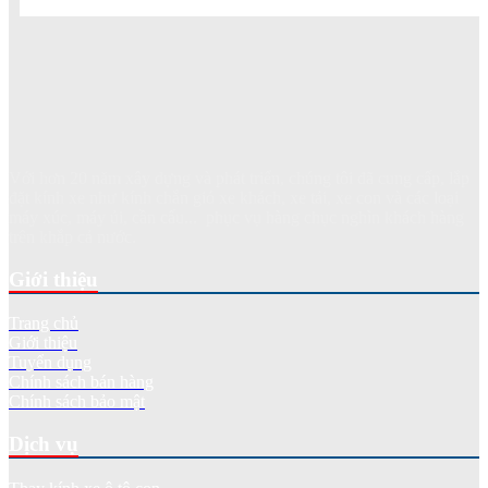
Với hơn 20 năm xây dựng và phát triển, chúng tôi đã cung cấp, lắp
đặt kính xe như kính chắn gió xe khách, xe tải, xe con và các loại
máy xúc, máy ủi, cần cẩu... phục vụ hàng chục nghìn khách hàng
trên khắp cả nước.
Giới thiệu
Trang chủ
Giới thiệu
Tuyển dụng
Chính sách bán hàng
Chính sách bảo mật
Dịch vụ