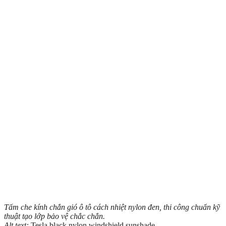
Tấm che kính chắn gió ô tô cách nhiệt nylon đen, thi công chuẩn kỹ
thuật tạo lớp bảo vệ chắc chắn.
Alt text:
Tesla black nylon windshield sunshade