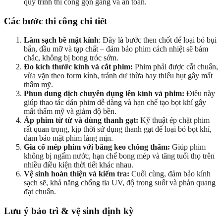
quy trình thi công gọn gàng và an toàn.
Các bước thi công chi tiết
Làm sạch bề mặt kính
: Đây là bước then chốt để loại bỏ bụi
bẩn, dầu mỡ và tạp chất – đảm bảo phim cách nhiệt sẽ bám
chắc, không bị bong tróc sớm.
Đo kích thước kính và cắt phim:
Phim phải được cắt chuẩn,
vừa vặn theo form kính, tránh dư thừa hay thiếu hụt gây mất
thẩm mỹ.
Phun dung dịch chuyên dụng lên kính và phim:
Điều này
giúp thao tác dán phim dễ dàng và hạn chế tạo bọt khí gây
mất thẩm mỹ và giảm độ bền.
Áp phim từ từ và dùng thanh gạt:
Kỹ thuật ép chặt phim
rất quan trọng, kịp thời sử dụng thanh gạt để loại bỏ bọt khí,
đảm bảo mặt phim láng mịn.
Gia cố mép phim với băng keo chống thấm:
Giúp phim
không bị ngấm nước, hạn chế bong mép và tăng tuổi thọ trên
nhiều điều kiện thời tiết khác nhau.
Vệ sinh hoàn thiện và kiểm tra:
Cuối cùng, đảm bảo kính
sạch sẽ, khả năng chống tia UV, độ trong suốt và phản quang
đạt chuẩn.
Lưu ý bảo trì & vệ sinh định kỳ