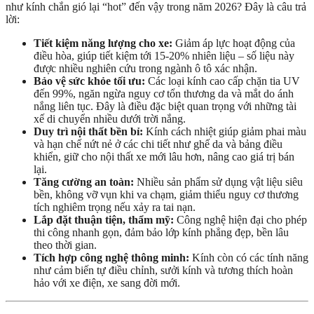
như kính chắn gió lại “hot” đến vậy trong năm 2026? Đây là câu trả
lời:
Tiết kiệm năng lượng cho xe:
Giảm áp lực hoạt động của
điều hòa, giúp tiết kiệm tới 15-20% nhiên liệu – số liệu này
được nhiều nghiên cứu trong ngành ô tô xác nhận.
Bảo vệ sức khỏe tối ưu:
Các loại kính cao cấp chặn tia UV
đến 99%, ngăn ngừa nguy cơ tổn thương da và mắt do ánh
nắng liên tục. Đây là điều đặc biệt quan trọng với những tài
xế di chuyển nhiều dưới trời nắng.
Duy trì nội thất bền bỉ:
Kính cách nhiệt giúp giảm phai màu
và hạn chế nứt nẻ ở các chi tiết như ghế da và bảng điều
khiển, giữ cho nội thất xe mới lâu hơn, nâng cao giá trị bán
lại.
Tăng cường an toàn:
Nhiều sản phẩm sử dụng vật liệu siêu
bền, không vỡ vụn khi va chạm, giảm thiểu nguy cơ thương
tích nghiêm trọng nếu xảy ra tai nạn.
Lắp đặt thuận tiện, thẩm mỹ:
Công nghệ hiện đại cho phép
thi công nhanh gọn, đảm bảo lớp kính phẳng đẹp, bền lâu
theo thời gian.
Tích hợp công nghệ thông minh:
Kính còn có các tính năng
như cảm biến tự điều chỉnh, sưởi kính và tương thích hoàn
hảo với xe điện, xe sang đời mới.