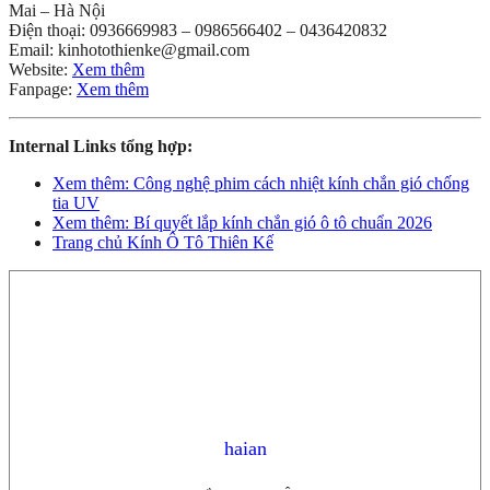
Mai – Hà Nội
Điện thoại: 0936669983 – 0986566402 – 0436420832
Email: kinhotothienke@gmail.com
Website:
Xem thêm
Fanpage:
Xem thêm
Internal Links tổng hợp:
Xem thêm: Công nghệ phim cách nhiệt kính chắn gió chống
tia UV
Xem thêm: Bí quyết lắp kính chắn gió ô tô chuẩn 2026
Trang chủ Kính Ô Tô Thiên Kế
haian