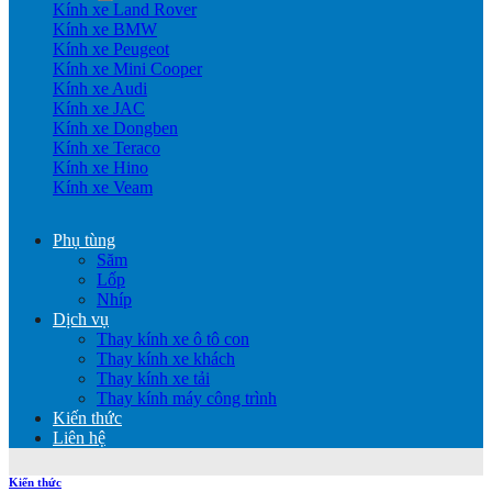
Kính xe Land Rover
Kính xe BMW
Kính xe Peugeot
Kính xe Mini Cooper
Kính xe Audi
Kính xe JAC
Kính xe Dongben
Kính xe Teraco
Kính xe Hino
Kính xe Veam
Phụ tùng
Săm
Lốp
Nhíp
Dịch vụ
Thay kính xe ô tô con
Thay kính xe khách
Thay kính xe tải
Thay kính máy công trình
Kiến thức
Liên hệ
Kiến thức