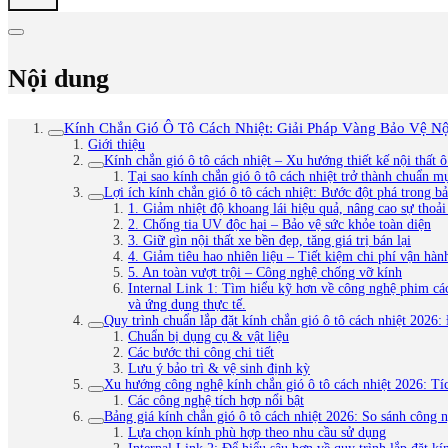
Nội dung
Kính Chắn Gió Ô Tô Cách Nhiệt: Giải Pháp Vàng Bảo Vệ Nội
Giới thiệu
Kính chắn gió ô tô cách nhiệt – Xu hướng thiết kế nội thất ô
Tại sao kính chắn gió ô tô cách nhiệt trở thành chuẩn 
Lợi ích kính chắn gió ô tô cách nhiệt: Bước đột phá trong b
1. Giảm nhiệt độ khoang lái hiệu quả, nâng cao sự thoả
2. Chống tia UV độc hại – Bảo vệ sức khỏe toàn diện
3. Giữ gìn nội thất xe bền đẹp, tăng giá trị bán lại
4. Giảm tiêu hao nhiên liệu – Tiết kiệm chi phí vận hàn
5. An toàn vượt trội – Công nghệ chống vỡ kính
Internal Link 1: Tìm hiểu kỹ hơn về công nghệ phim cá
và ứng dụng thực tế.
Quy trình chuẩn lắp đặt kính chắn gió ô tô cách nhiệt 2026
Chuẩn bị dụng cụ & vật liệu
Các bước thi công chi tiết
Lưu ý bảo trì & vệ sinh định kỳ
Xu hướng công nghệ kính chắn gió ô tô cách nhiệt 2026: Tí
Các công nghệ tích hợp nổi bật
Bảng giá kính chắn gió ô tô cách nhiệt 2026: So sánh công 
Lựa chọn kính phù hợp theo nhu cầu sử dụng