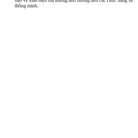
bảo vệ toàn diện mà không ảnh hưởng đến các chức năng xe
thông minh.