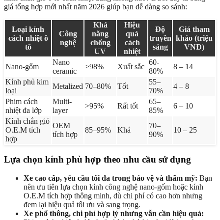
giá tổng hợp mới nhất năm 2026 giúp bạn dễ dàng so sánh:
Khả
Hiệu
Loại kính
Độ
Giá tham
Công
năng
quả
cách nhiệt ô
truyền
khảo (triệu
nghệ
chống
cách
tô
sáng
VNĐ)
UV
nhiệt
Nano
60-
Nano-gốm
>98%
Xuất sắc
8 – 14
ceramic
80%
Kính phủ kim
55–
Metalized
70–80%
Tốt
4 – 8
loại
70%
Phim cách
Multi-
65–
>95%
Rất tốt
6 – 10
nhiệt đa lớp
layer
85%
Kính chắn gió
OEM
70–
O.E.M tích
85–95%
Khá
10 – 25
tích hợp
90%
hợp
Lựa chọn kính phù hợp theo nhu cầu sử dụng
Xe cao cấp, yêu cầu tối đa trong bảo vệ và thẩm mỹ:
Bạn
nên ưu tiên lựa chọn kính công nghệ nano-gốm hoặc kính
O.E.M tích hợp thông minh, dù chi phí có cao hơn nhưng
đem lại hiệu quả tối ưu và sang trọng.
Xe phổ thông, chi phí hợp lý nhưng vẫn cần hiệu quả: