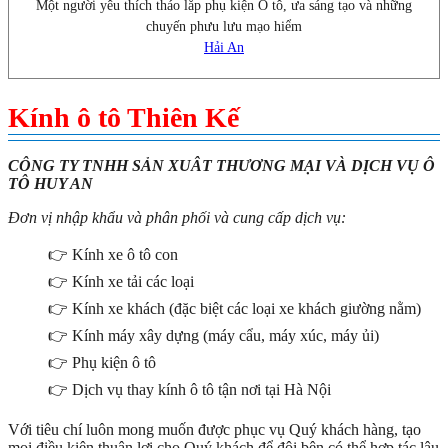
Một người yêu thích tháo lắp phụ kiện Ô tô, ưa sáng tạo và những
chuyến phưu lưu mạo hiểm
Hải An
Kính ô tô Thiên Kế
CÔNG TY TNHH SẢN XUÂT THƯƠNG MẠI VÀ DỊCH VỤ Ô
TÔ HUY AN
Đơn vị nhập khẩu và phân phối và cung cấp dịch vụ:
👉 Kính xe ô tô con
👉 Kính xe tải các loại
👉 Kính xe khách (đặc biệt các loại xe khách giường nằm)
👉 Kính máy xây dựng (máy cẩu, máy xúc, máy ủi)
👉 Phụ kiện ô tô
👉 Dịch vụ thay kính ô tô tận nơi tại Hà Nội
Với tiêu chí luôn mong muốn được phục vụ Quý khách hàng, tạo
mọi điều kiện thuận lợi cho Quý khách để đôi bên có thể hợp tác lâu