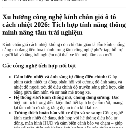
Xu hướng công nghệ kính chắn gió ô tô
cách nhiệt 2026: Tích hợp tính năng thông
minh nâng tầm trải nghiệm
Kính chắn gió cách nhiệt không còn chỉ đơn giản là tấm kính chống
nắng mà đang tiến hóa thành trung tâm công nghệ phức tạp, hỗ trợ
người lái và tăng trải nghiệm nội thất xe lên một tầm cao mới.
Các công nghệ tích hợp nổi bật
Cảm biến nhiệt và ánh sáng tự động điều chỉnh:
Giúp
phim cách nhiệt tự động phản hồi với cường độ ánh sáng và
nhiệt độ ngoài trời để điều chỉnh độ truyền sáng phù hợp, cân
bằng giữa tầm nhìn và sự mát mẻ trong xe.
Hệ thống sưởi kính chống mờ, chống đóng sương:
Đặc
biệt hữu ích trong điều kiện thời tiết lạnh hoặc ẩm ướt, mang
lại tầm nhìn rõ ràng, tăng độ an toàn khi lái xe.
Tương thích hoàn hảo với xe điện và xe sang:
Công nghệ
kính cách nhiệt dễ dàng tích hợp với hệ thống điều hòa tự
động, màn hình HUD và cảm biến cảnh báo va chạm – giúp