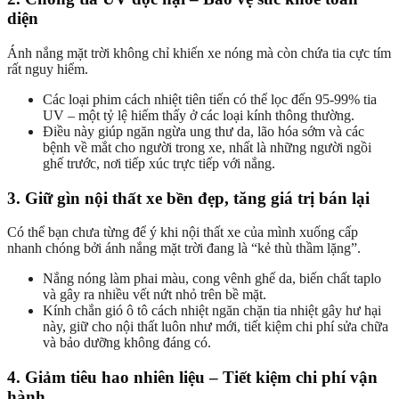
diện
Ánh nắng mặt trời không chỉ khiến xe nóng mà còn chứa tia cực tím
rất nguy hiểm.
Các loại phim cách nhiệt tiên tiến có thể lọc đến 95-99% tia
UV – một tỷ lệ hiếm thấy ở các loại kính thông thường.
Điều này giúp ngăn ngừa ung thư da, lão hóa sớm và các
bệnh về mắt cho người trong xe, nhất là những người ngồi
ghế trước, nơi tiếp xúc trực tiếp với nắng.
3. Giữ gìn nội thất xe bền đẹp, tăng giá trị bán lại
Có thể bạn chưa từng để ý khi nội thất xe của mình xuống cấp
nhanh chóng bởi ánh nắng mặt trời đang là “kẻ thù thầm lặng”.
Nắng nóng làm phai màu, cong vênh ghế da, biến chất taplo
và gây ra nhiều vết nứt nhỏ trên bề mặt.
Kính chắn gió ô tô cách nhiệt ngăn chặn tia nhiệt gây hư hại
này, giữ cho nội thất luôn như mới, tiết kiệm chi phí sửa chữa
và bảo dưỡng không đáng có.
4. Giảm tiêu hao nhiên liệu – Tiết kiệm chi phí vận
hành