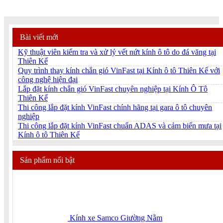
Bài viết mới
Kỹ thuật viên kiểm tra và xử lý vết nứt kính ô tô do đá văng tại
Thiên Kế
Quy trình thay kính chắn gió VinFast tại Kính ô tô Thiên Kế với
công nghệ hiện đại
Lắp đặt kính chắn gió VinFast chuyên nghiệp tại Kính Ô Tô
Thiên Kế
Thi công lắp đặt kính VinFast chính hãng tại gara ô tô chuyên
nghiệp
Thi công lắp đặt kính VinFast chuẩn ADAS và cảm biến mưa tại
Kính ô tô Thiên Kế
Sản phẩm nổi bật
Kính xe Samco Giường Nằm