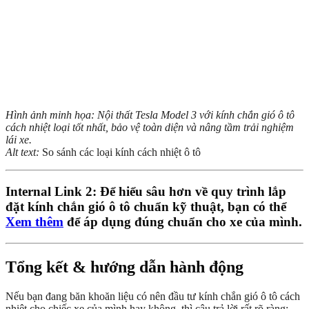
Hình ảnh minh họa: Nội thất Tesla Model 3 với kính chắn gió ô tô
cách nhiệt loại tốt nhất, bảo vệ toàn diện và nâng tầm trải nghiệm
lái xe.
Alt text:
So sánh các loại kính cách nhiệt ô tô
Internal Link 2: Để hiểu sâu hơn về quy trình lắp
đặt kính chắn gió ô tô chuẩn kỹ thuật, bạn có thể
Xem thêm
để áp dụng đúng chuẩn cho xe của mình.
Tổng kết & hướng dẫn hành động
Nếu bạn đang băn khoăn liệu có nên đầu tư kính chắn gió ô tô cách
nhiệt cho chiếc xe của mình hay không, thì câu trả lời rất rõ ràng: