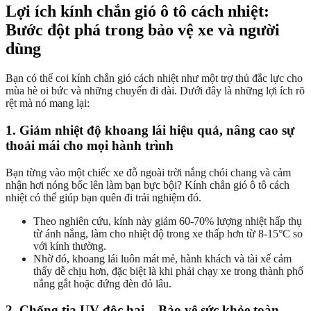
Lợi ích kính chắn gió ô tô cách nhiệt:
Bước đột phá trong bảo vệ xe và người
dùng
Bạn có thể coi kính chắn gió cách nhiệt như một trợ thủ đắc lực cho
mùa hè oi bức và những chuyến đi dài. Dưới đây là những lợi ích rõ
rệt mà nó mang lại:
1. Giảm nhiệt độ khoang lái hiệu quả, nâng cao sự
thoải mái cho mọi hành trình
Bạn từng vào một chiếc xe đỗ ngoài trời nắng chói chang và cảm
nhận hơi nóng bốc lên làm bạn bực bội? Kính chắn gió ô tô cách
nhiệt có thể giúp bạn quên đi trải nghiệm đó.
Theo nghiên cứu, kính này giảm 60-70% lượng nhiệt hấp thụ
từ ánh nắng, làm cho nhiệt độ trong xe thấp hơn từ 8-15°C so
với kính thường.
Nhờ đó, khoang lái luôn mát mẻ, hành khách và tài xế cảm
thấy dễ chịu hơn, đặc biệt là khi phải chạy xe trong thành phố
nắng gắt hoặc đứng đèn đỏ lâu.
2. Chống tia UV độc hại – Bảo vệ sức khỏe toàn