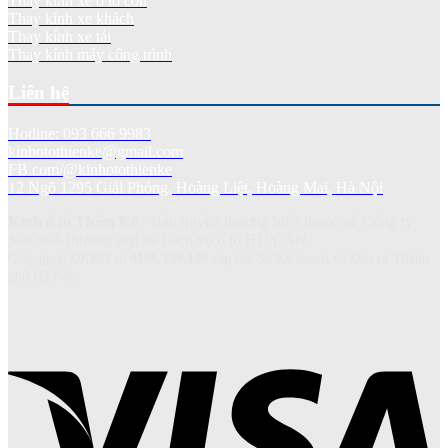
Thay kính xe ô tô con
Thay kính xe khách
Thay kính xe tải
Thay kính máy công trình
Liên hệ
Hotline: 093 666 9983
kinhotothienke@gmail.com
FB.com/@kinhotothienke
12 Ngõ 1295 Giải Phóng, Hoàng Liệt, Hoàng Mai, Hà Nội
Kính ô tô Thiên Kế
- Bản quyền thương hiệu thuộc về Công ty
Sản xuất thương mại và Dich vụ ô tô HUY AN.
Giấy phép ĐKKD số
0108.139.180
cấp bởi Sở Kế hoạch và Đầu tư Thành
phố Hà Nội.