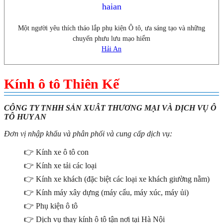
haian
Một người yêu thích tháo lắp phụ kiện Ô tô, ưa sáng tạo và những
chuyến phưu lưu mạo hiểm
Hải An
Kính ô tô Thiên Kế
CÔNG TY TNHH SẢN XUÂT THƯƠNG MẠI VÀ DỊCH VỤ Ô
TÔ HUY AN
Đơn vị nhập khẩu và phân phối và cung cấp dịch vụ:
👉 Kính xe ô tô con
👉 Kính xe tải các loại
👉 Kính xe khách (đặc biệt các loại xe khách giường nằm)
👉 Kính máy xây dựng (máy cẩu, máy xúc, máy ủi)
👉 Phụ kiện ô tô
👉 Dịch vụ thay kính ô tô tận nơi tại Hà Nội