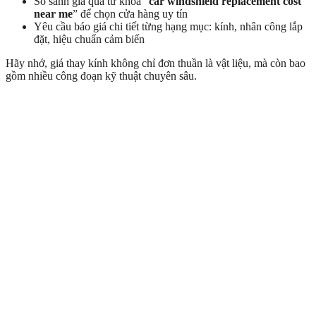
So sánh giá qua từ khóa “
car windshield replacement cost
near me
” để chọn cửa hàng uy tín
Yêu cầu báo giá chi tiết từng hạng mục: kính, nhân công lắp
đặt, hiệu chuẩn cảm biến
Hãy nhớ, giá thay kính không chỉ đơn thuần là vật liệu, mà còn bao
gồm nhiều công đoạn kỹ thuật chuyên sâu.