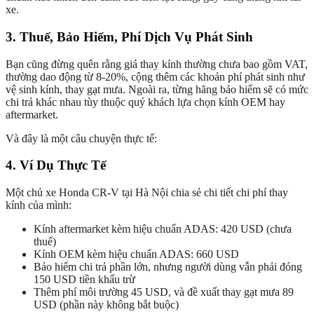
xe.
3. Thuế, Bảo Hiểm, Phí Dịch Vụ Phát Sinh
Bạn cũng đừng quên rằng giá thay kính thường chưa bao gồm VAT,
thường dao động từ 8-20%, cộng thêm các khoản phí phát sinh như
vệ sinh kính, thay gạt mưa. Ngoài ra, từng hãng bảo hiểm sẽ có mức
chi trả khác nhau tùy thuộc quý khách lựa chọn kính OEM hay
aftermarket.
Và đây là một câu chuyện thực tế:
4. Ví Dụ Thực Tế
Một chủ xe Honda CR-V tại Hà Nội chia sẻ chi tiết chi phí thay
kính của mình:
Kính aftermarket kèm hiệu chuẩn ADAS: 420 USD (chưa
thuế)
Kính OEM kèm hiệu chuẩn ADAS: 660 USD
Bảo hiểm chi trả phần lớn, nhưng người dùng vẫn phải đóng
150 USD tiền khấu trừ
Thêm phí môi trường 45 USD, và đề xuất thay gạt mưa 89
USD (phần này không bắt buộc)