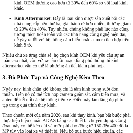
kính OEM thường cao hơn từ 30% đến 60% so với loại kính
khác.
Kính Aftermarket
: Đây là loại kính được sản xuất bởi các
nhà cung cấp bên thứ ba, giá thành rẻ hơn nhiều, thường giảm
từ 20% đến 40%. Tuy nhiên, chúng không phải lúc nào cũng
tương thích hoàn toàn với các tính năng công nghệ hiện đại,
dễ gây ra lỗi với hệ thống cảm biến hoặc camera tích hợp trên
kính ô tô.
Nhiều chủ xe từng chia sẻ, họ chọn kính OEM khi yêu cầu sự an
toàn cao nhất, còn với xe lâu đời hoặc dòng phổ thông thì kính
aftermarket vẫn có thể là phương án tiết kiệm phù hợp.
3. Độ Phức Tạp và Công Nghệ Kèm Theo
Ngày nay, kính chắn gió không chỉ là tấm kính trong suốt đơn
thuần. Trên nó có thể tích hợp camera giám sát, cảm biến mưa, và
anten để kết nối các hệ thống trên xe. Điều này làm tăng độ phức
tạp trong quá trình thay kính.
Theo chuẩn mới của năm 2026, sau khi thay kính, bạn bắt buộc phải
thực hiện hiệu chuẩn ADAS bằng các thiết bị chuyên dụng. Công
đoạn này có thể kéo dài và mức phí dao động từ 150 đến 400 đô la
Mỹ tùy vào loại xe và thiết bị. Nếu bỏ qua bước hiệu chuẩn, các