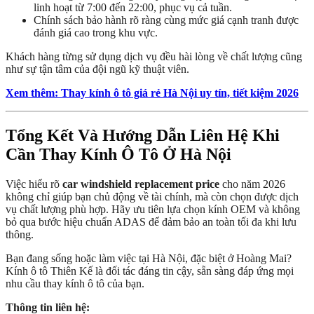
linh hoạt từ 7:00 đến 22:00, phục vụ cả tuần.
Chính sách bảo hành rõ ràng cùng mức giá cạnh tranh được
đánh giá cao trong khu vực.
Khách hàng từng sử dụng dịch vụ đều hài lòng về chất lượng cũng
như sự tận tâm của đội ngũ kỹ thuật viên.
Xem thêm: Thay kính ô tô giá rẻ Hà Nội uy tín, tiết kiệm 2026
Tổng Kết Và Hướng Dẫn Liên Hệ Khi
Cần Thay Kính Ô Tô Ở Hà Nội
Việc hiểu rõ
car windshield replacement price
cho năm 2026
không chỉ giúp bạn chủ động về tài chính, mà còn chọn được dịch
vụ chất lượng phù hợp. Hãy ưu tiên lựa chọn kính OEM và không
bỏ qua bước hiệu chuẩn ADAS để đảm bảo an toàn tối đa khi lưu
thông.
Bạn đang sống hoặc làm việc tại Hà Nội, đặc biệt ở Hoàng Mai?
Kính ô tô Thiên Kế là đối tác đáng tin cậy, sẵn sàng đáp ứng mọi
nhu cầu thay kính ô tô của bạn.
Thông tin liên hệ: