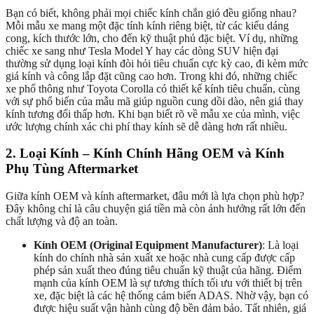
Bạn có biết, không phải mọi chiếc kính chắn gió đều giống nhau?
Mỗi mẫu xe mang một đặc tính kính riêng biệt, từ các kiểu dáng
cong, kích thước lớn, cho đến kỹ thuật phủ đặc biệt. Ví dụ, những
chiếc xe sang như Tesla Model Y hay các dòng SUV hiện đại
thường sử dụng loại kính đòi hỏi tiêu chuẩn cực kỳ cao, đi kèm mức
giá kính và công lắp đặt cũng cao hơn. Trong khi đó, những chiếc
xe phổ thông như Toyota Corolla có thiết kế kính tiêu chuẩn, cùng
với sự phổ biến của mẫu mã giúp nguồn cung dồi dào, nên giá thay
kính tương đối thấp hơn. Khi bạn biết rõ về mẫu xe của mình, việc
ước lượng chính xác chi phí thay kính sẽ dễ dàng hơn rất nhiều.
2. Loại Kính – Kính Chính Hãng OEM và Kính
Phụ Tùng Aftermarket
Giữa kính OEM và kính aftermarket, đâu mới là lựa chọn phù hợp?
Đây không chỉ là câu chuyện giá tiền mà còn ảnh hưởng rất lớn đến
chất lượng và độ an toàn.
Kính OEM (Original Equipment Manufacturer)
: Là loại
kính do chính nhà sản xuất xe hoặc nhà cung cấp được cấp
phép sản xuất theo đúng tiêu chuẩn kỹ thuật của hãng. Điểm
mạnh của kính OEM là sự tương thích tối ưu với thiết bị trên
xe, đặc biệt là các hệ thống cảm biến ADAS. Nhờ vậy, bạn có
được hiệu suất vận hành cùng độ bền đảm bảo. Tất nhiên, giá