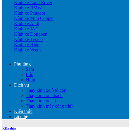
Kính xe Land Rover
Kính xe BMW
Kính xe Peugeot
Kính xe Mini Cooper
Kính xe Audi
Kính xe JAC
Kính xe Dongben
Kính xe Teraco
Kính xe Hino
Kính xe Veam
Phụ tùng
Săm
Lốp
Nhíp
Dịch vụ
Thay kính xe ô tô con
Thay kính xe khách
Thay kính xe tải
Thay kính máy công trình
Kiến thức
Liên hệ
Kiến thức