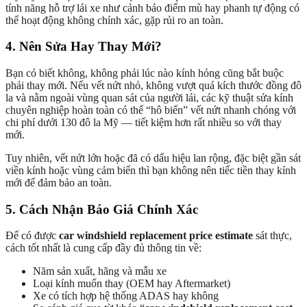
tính năng hỗ trợ lái xe như cảnh báo điểm mù hay phanh tự động có
thể hoạt động không chính xác, gặp rủi ro an toàn.
4. Nên Sửa Hay Thay Mới?
Bạn có biết không, không phải lúc nào kính hỏng cũng bắt buộc
phải thay mới. Nếu vết nứt nhỏ, không vượt quá kích thước đồng đô
la và nằm ngoài vùng quan sát của người lái, các kỹ thuật sửa kính
chuyên nghiệp hoàn toàn có thể “hô biến” vết nứt nhanh chóng với
chi phí dưới 130 đô la Mỹ — tiết kiệm hơn rất nhiều so với thay
mới.
Tuy nhiên, vết nứt lớn hoặc đã có dấu hiệu lan rộng, đặc biệt gần sát
viền kính hoặc vùng cảm biến thì bạn không nên tiếc tiền thay kính
mới để đảm bảo an toàn.
5. Cách Nhận Báo Giá Chính Xác
Để có được
car windshield replacement price estimate
sát thực,
cách tốt nhất là cung cấp đầy đủ thông tin về:
Năm sản xuất, hãng và mẫu xe
Loại kính muốn thay (OEM hay Aftermarket)
Xe có tích hợp hệ thống ADAS hay không