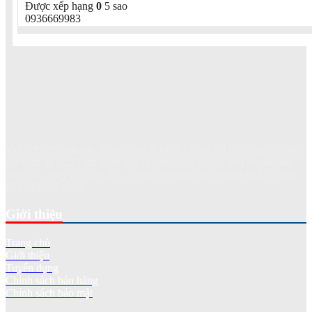
Được xếp hạng
0
5 sao
0936669983
Với hơn 20 năm xây dựng và phát triển, chúng tôi đã cung cấp, lắp
đặt kính xe như kính chắn gió xe khách, xe tải, xe con và các loại
máy xúc, máy ủi, cần cẩu... phục vụ hàng chục nghìn khách hàng
trên khắp cả nước.
Giới thiệu
Trang chủ
Giới thiệu
Tuyển dụng
Chính sách bán hàng
Chính sách bảo mật