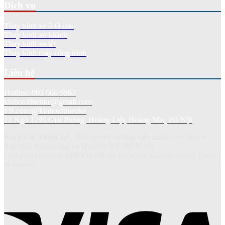
Dịch vụ
Thay kính xe ô tô con
Thay kính xe khách
Thay kính xe tải
Thay kính máy công trình
Liên hệ
Hotline: 093 666 9983
kinhotothienke@gmail.com
FB.com/@kinhotothienke
12 Ngõ 1295 Giải Phóng, Hoàng Liệt, Hoàng Mai, Hà Nội
Kính ô tô Thiên Kế
- Bản quyền thương hiệu thuộc về Công ty
Sản xuất thương mại và Dich vụ ô tô HUY AN.
Giấy phép ĐKKD số
0108.139.180
cấp bởi Sở Kế hoạch và Đầu tư Thành
phố Hà Nội.