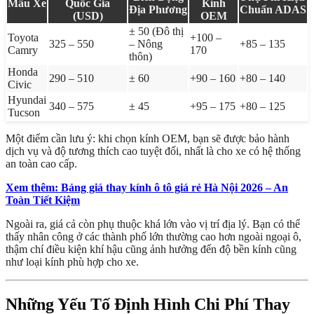
Mẫu Xe
Quốc Gia
Kính
Địa Phương
Chuẩn ADAS
(USD)
OEM
± 50 (Đô thị
Toyota
+100 –
325 – 550
– Nông
+85 – 135
Camry
170
thôn)
Honda
290 – 510
± 60
+90 – 160
+80 – 140
Civic
Hyundai
340 – 575
± 45
+95 – 175
+80 – 125
Tucson
Một điểm cần lưu ý: khi chọn kính OEM, bạn sẽ được bảo hành
dịch vụ và độ tương thích cao tuyệt đối, nhất là cho xe có hệ thống
an toàn cao cấp.
Xem thêm: Bảng giá thay kính ô tô giá rẻ Hà Nội 2026 – An
Toàn Tiết Kiệm
Ngoài ra, giá cả còn phụ thuộc khá lớn vào vị trí địa lý. Bạn có thể
thấy nhân công ở các thành phố lớn thường cao hơn ngoài ngoại ô,
thậm chí điều kiện khí hậu cũng ảnh hưởng đến độ bền kính cũng
như loại kính phù hợp cho xe.
Những Yếu Tố Định Hình Chi Phí Thay