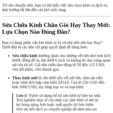
Từ câu chuyện trên, bạn có thể thấy việc lựa chọn kính và dịch vụ
ảnh hưởng rất lớn đến chi phí cuối cùng.
Sửa Chữa Kính Chắn Gió Hay Thay Mới:
Lựa Chọn Nào Đúng Đắn?
Bạn có đang phân vân khi kính xe bị vỡ nhẹ nên sửa hay thay?
Dưới đây là các tiêu chí giúp quyết định dễ dàng hơn:
Sửa chữa kính
thường dành cho những vết nứt nhỏ hơn kích
thước đồng đô la, dài dưới 6 inch và không đe dọa vùng quan
sát của tài xế. Giá sửa chữa dao động từ 50 đến 125 USD,
vừa tiết kiệm, vừa nhanh gọn.
Thay kính mới
là cần thiết nếu vết nứt lớn, nằm sát viền
hoặc kính tích hợp cảm biến ADAS. Giá từ 250 USD đến
hơn 1000 USD, tùy từng loại xe và loại kính.
Lưu ý:
Tránh sử dụng bộ kit sửa kính tự làm tại nhà.
Trải nghiệm thực tế cho thấy các tấm kính có thể bị
hư hỏng nặng hơn hoặc mất quyền lợi bảo hiểm.
Nên ưu tiên dịch vụ chuyên nghiệp để đảm bảo an