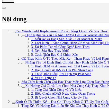
Nội dung
Car Windshield Replacement Price: Tổng Quan Về Giá Tha
Định Nghĩa và Yếu Tố Ảnh Hưởng Đến Car Windshield Rep
1. Mẫu Xe và Hãng Sản Xuất – Car Model & Make
2. Loại Kính – Kính Chính Hãng OEM và Kính Phụ Tù
3. Độ Phức Tạp và Công Nghệ Kèm Theo
4. Nên Sửa Hay Thay Mới?
5. Cách Nhận Báo Giá Chính Xác
Giá Thay Kính Ô Tô Theo Mẫu Xe – Tham Khảo Và Lời Khu
Những Yếu Tố Định Hình Chi Phí Thay Kính Chắn Gió Ô 
1. Kính OEM và Aftermarket: Chất Lượng Và Độ Tươn
2. Hiệu Chuẩn ADAS và Chi Phí Nhân Công
3. Thuế, Bảo Hiểm, Phí Dịch Vụ Phát Sinh
4. Ví Dụ Thực Tế
Sửa Chữa Kính Chắn Gió Hay Thay Mới: Lựa Chọn Nào Đúng
Xu Hướng Giá Cả và Lựa Chọn Nhà Cung Cấp Thay Kính 
1. Tăng Giá Nhân Công và Vật Liệu
2. Hiệu Chuẩn ADAS Ngày Càng Quan Trọng
3. Bí Quyết Chọn Nhà Cung Cấp Uy Tín
Kính Ô Tô Thiên Kế – Địa Chỉ Thay Kính Ô Tô Uy Tín Chất
Tổng Kết Và Hướng Dẫn Liên Hệ Khi Cần Thay Kính Ô Tô Ở