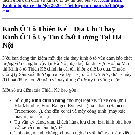
Kính ô tô giá rẻ Hà Nội 2026 – Tiết kiệm an toàn chất lượng
cao
.
Kính Ô Tô Thiên Kế – Địa Chỉ Thay
Kính Ô Tô Uy Tín Chất Lượng Tại Hà
Nội
Nếu bạn đang tìm kiếm một địa chỉ thay kính ô tô vừa đảm bảo chất
lượng vừa đáng tin cậy tại Hà Nội, đặc biệt là khu vực Hoàng Mai
thì Kính ô tô Thiên Kế chính là cái tên không thể bỏ qua. Thuộc
Công ty Sản xuất thương mại và Dịch vụ ô tô HUY AN, đơn vị này
đã hoạt động hơn 20 năm và xây dựng được uy tín vững chắc.
Một số ưu điểm của Thiên Kế bao gồm:
Sử dụng
kính chính hãng
cho mọi loại xe, từ xe con (như
Kia Morning, Ford Ranger, Everest…), xe khách (Samco,
Tracomeco…), cho đến xe tải và máy công trình (máy xúc,
máy ủi, xe cẩu…).
Tư vấn kỹ càng, giúp khách hàng lựa chọn loại kính phù hợp
với xe và nhu cầu thực tế.
Thi công nhanh chóng, chuyên nghiệp với thời gian làm việc