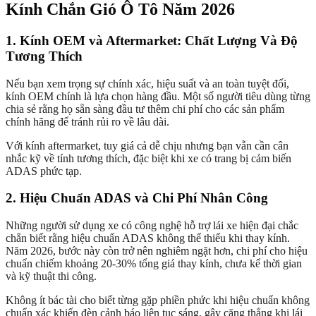
Kính Chắn Gió Ô Tô Năm 2026
1. Kính OEM và Aftermarket: Chất Lượng Và Độ
Tương Thích
Nếu bạn xem trọng sự chính xác, hiệu suất và an toàn tuyệt đối,
kính OEM chính là lựa chọn hàng đầu. Một số người tiêu dùng từng
chia sẻ rằng họ sẵn sàng đầu tư thêm chi phí cho các sản phẩm
chính hãng để tránh rủi ro về lâu dài.
Với kính aftermarket, tuy giá cả dễ chịu nhưng bạn vẫn cần cân
nhắc kỹ về tính tương thích, đặc biệt khi xe có trang bị cảm biến
ADAS phức tạp.
2. Hiệu Chuẩn ADAS và Chi Phí Nhân Công
Những người sử dụng xe có công nghệ hỗ trợ lái xe hiện đại chắc
chắn biết rằng hiệu chuẩn ADAS không thể thiếu khi thay kính.
Năm 2026, bước này còn trở nên nghiêm ngặt hơn, chi phí cho hiệu
chuẩn chiếm khoảng 20-30% tổng giá thay kính, chưa kể thời gian
và kỹ thuật thi công.
Không ít bác tài cho biết từng gặp phiền phức khi hiệu chuẩn không
chuẩn xác khiến đèn cảnh báo liên tục sáng, gây căng thẳng khi lái