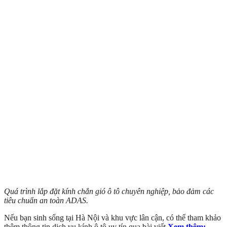
Quá trình lắp đặt kính chắn gió ô tô chuyên nghiệp, bảo đảm các
tiêu chuẩn an toàn ADAS.
Nếu bạn sinh sống tại Hà Nội và khu vực lân cận, có thể tham khảo
thêm thông tin dịch vụ kính ô tô uy tín qua bài viết
Xem thêm: