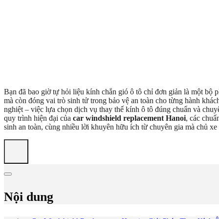
Bạn đã bao giờ tự hỏi liệu kính chắn gió ô tô chỉ đơn giản là một b
mà còn đóng vai trò sinh tử trong bảo vệ an toàn cho từng hành khác
nghiệt – việc lựa chọn dịch vụ thay thế kính ô tô đúng chuẩn và chuyê
quy trình hiện đại của
car windshield replacement Hanoi
, các chuẩ
sinh an toàn, cùng nhiều lời khuyên hữu ích từ chuyên gia mà chủ xe 
Nội dung