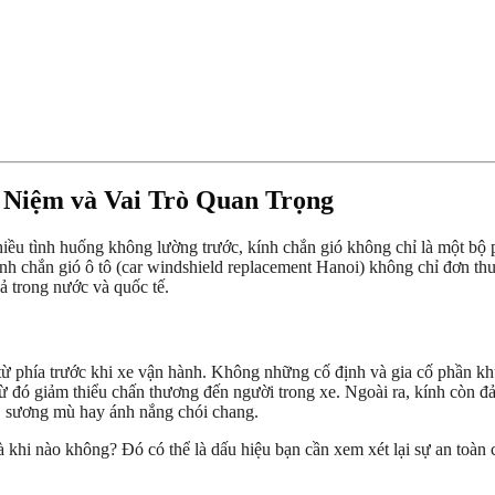
 Niệm và Vai Trò Quan Trọng
ều tình huống không lường trước, kính chắn gió không chỉ là một bộ ph
ính chắn gió ô tô (car windshield replacement Hanoi) không chỉ đơn thuầ
ả trong nước và quốc tế.
 từ phía trước khi xe vận hành. Không những cố định và gia cố phần khu
từ đó giảm thiểu chấn thương đến người trong xe. Ngoài ra, kính còn đả
to, sương mù hay ánh nắng chói chang.
à khi nào không? Đó có thể là dấu hiệu bạn cần xem xét lại sự an toàn 