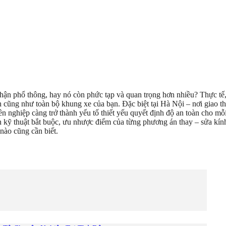
ộ phận phổ thông, hay nó còn phức tạp và quan trọng hơn nhiều? Thực t
h cũng như toàn bộ khung xe của bạn. Đặc biệt tại Hà Nội – nơi giao t
n nghiệp càng trở thành yếu tố thiết yếu quyết định độ an toàn cho mỗi
n kỹ thuật bắt buộc, ưu nhược điểm của từng phương án thay – sửa kính
nào cũng cần biết.