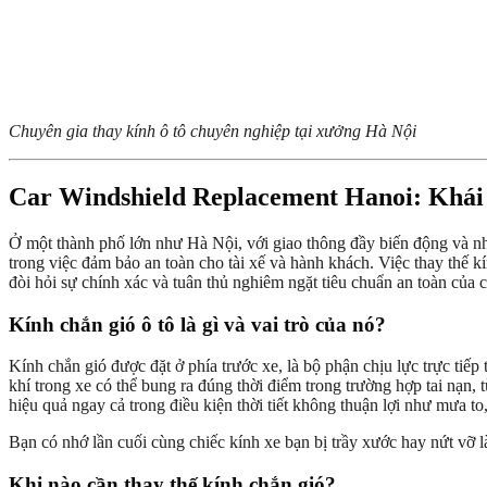
Chuyên gia thay kính ô tô chuyên nghiệp tại xưởng Hà Nội
Car Windshield Replacement Hanoi: Khái
Ở một thành phố lớn như Hà Nội, với giao thông đầy biến động và nhi
trong việc đảm bảo an toàn cho tài xế và hành khách. Việc thay thế k
đòi hỏi sự chính xác và tuân thủ nghiêm ngặt tiêu chuẩn an toàn của c
Kính chắn gió ô tô là gì và vai trò của nó?
Kính chắn gió được đặt ở phía trước xe, là bộ phận chịu lực trực tiếp
khí trong xe có thể bung ra đúng thời điểm trong trường hợp tai nạn, 
hiệu quả ngay cả trong điều kiện thời tiết không thuận lợi như mưa 
Bạn có nhớ lần cuối cùng chiếc kính xe bạn bị trầy xước hay nứt vỡ l
Khi nào cần thay thế kính chắn gió?