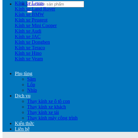
Kính xe Lexus
Tìm
Kính xe Land Rover
kiếm:
Kính xe BMW
Kính xe Peugeot
Kính xe Mini Cooper
Kính xe Audi
Kính xe JAC
Kính xe Dongben
Kính xe Teraco
Kính xe Hino
Kính xe Veam
Phụ tùng
Săm
Lốp
Nhíp
Dịch vụ
Thay kính xe ô tô con
Thay kính xe khách
Thay kính xe tải
Thay kính máy công trình
Kiến thức
Liên hệ