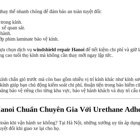
thay thế nhanh chóng để đảm bảo an toàn tuyệt đối:
trong kính.
 xế quan sát.
 hành.
lớp phim laminate bảo vệ kính.
 lựa chọn dịch vụ
windshield repair Hanoi
để tiết kiệm chi phí và giữ 
âng cao tuổi thọ kính mà không cần thay mới ngay lập tức.
kính chắn gió trước mà còn bao gồm nhiều vị trí kính khác như kính sườ
kính giúp bạn chủ động kiểm soát chi phí, thuận tiện trong bảo hiểm c
ăng bảo vệ riêng cho từng khu vực, bảo vệ hành khách và duy trì cấu t
anoi Chuẩn Chuyên Gia Với Urethane Adhe
n toàn khi vận hành xe không? Tại Hà Nội, những xưởng uy tín áp dụng
yệt đối khi giao xe lại cho họ.