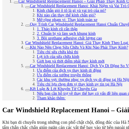
Car Windshield Replacement Hanoi – Giải Pháp Thay Kính 
Car Windshield Replacement Hanoi: Khái Niệm và Vai Trò
Kính chắn gió ô tô là gì và vai trò của nó?
Khi nào cần thay thế kính chắn gió?
Mở rộng phạm vi: Thay kính toàn xe
Quy Trình Car Windshield Replacement Hanoi Chuẩn Chuyê
1. Tháo kính cũ cẩn thận
2. Chuẩn bị và làm sạch khung kính
3. Bôi urethane adhesive chất lượng cao
Car Windshield Replacement Hanoi: Giá Thay Kính Theo Loại
Khi Nào Nên Chọn Sửa Chữa Và Khi Nào Phải Thay Kính?
Tiêu chí sửa chữa khả thi
Lợi ích của sửa chữa kính
Giới hạn và thời điểm phải thay kính mới
Car Windshield Replacement Hanoi: Dịch Vụ Di Động So 
Ưu điểm của dịch vụ thay kính di động
Ưu điểm của xưởng truyền thống
Các khu vực thường phục vụ dịch vụ di động tại Hà Nội
Tiêu chí lựa chọn đơn vị thay kính uy tín tại Hà Nội
Kết Luận & Lời Khuyên Từ Chuyên Gia
Nếu bạn cần hỗ trợ về thay thế hay có vấn đề liên quan 
Tham khảo thêm:
Car Windshield Replacement Hanoi – Giả
Khi bạn di chuyển trong những con phố chật chội, đông đúc của Hà N
tấm chắn chắc chắn giúp ngăn cản các vật thể bay vào từ bên ngoài 