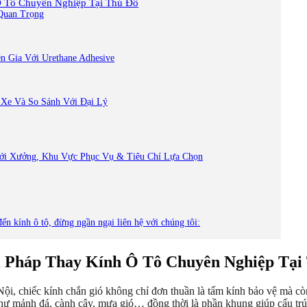
Ô Tô Chuyên Nghiệp Tại Thủ Đô
 Quan Trọng
n Gia Với Urethane Adhesive
 Xe Và So Sánh Với Đại Lý
Với Xưởng, Khu Vực Phục Vụ & Tiêu Chí Lựa Chọn
đến kính ô tô, đừng ngần ngại liên hệ với chúng tôi:
i Pháp Thay Kính Ô Tô Chuyên Nghiệp Tại
ội, chiếc kính chắn gió không chỉ đơn thuần là tấm kính bảo vệ mà cò
như mảnh đá, cành cây, mưa gió… đồng thời là phần khung giúp cấu trú