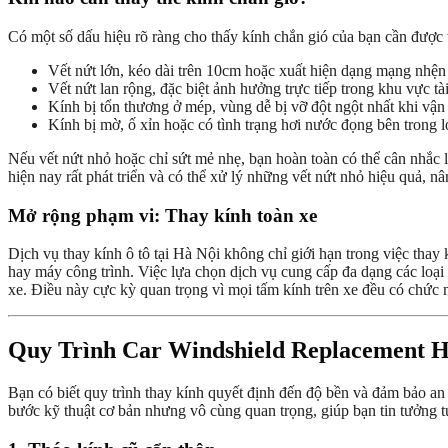
Có một số dấu hiệu rõ ràng cho thấy kính chắn gió của bạn cần được 
Vết nứt lớn, kéo dài trên 10cm hoặc xuất hiện dạng mạng nhện 
Vết nứt lan rộng, đặc biệt ảnh hưởng trực tiếp trong khu vực tài
Kính bị tổn thương ở mép, vùng dễ bị vỡ đột ngột nhất khi vận
Kính bị mờ, ố xỉn hoặc có tình trạng hơi nước đọng bên trong 
Nếu vết nứt nhỏ hoặc chỉ sứt mẻ nhẹ, bạn hoàn toàn có thể cân nhắc
hiện nay rất phát triển và có thể xử lý những vết nứt nhỏ hiệu quả, n
Mở rộng phạm vi: Thay kính toàn xe
Dịch vụ thay kính ô tô tại Hà Nội không chỉ giới hạn trong việc thay 
hay máy công trình. Việc lựa chọn dịch vụ cung cấp đa dạng các loại 
xe. Điều này cực kỳ quan trọng vì mọi tấm kính trên xe đều có chức n
Quy Trình Car Windshield Replacement H
Bạn có biết quy trình thay kính quyết định đến độ bền và đảm bảo a
bước kỹ thuật cơ bản nhưng vô cùng quan trọng, giúp bạn tin tưởng tu