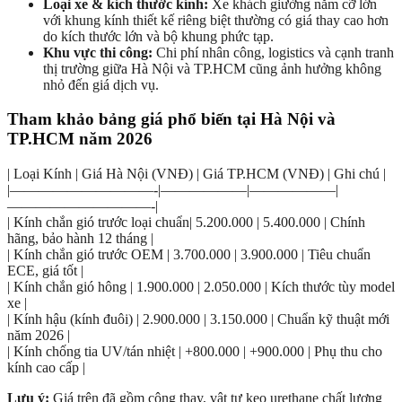
Loại xe & kích thước kính:
Xe khách giường nằm cỡ lớn
với khung kính thiết kế riêng biệt thường có giá thay cao hơn
do kích thước lớn và bộ khung phức tạp.
Khu vực thi công:
Chi phí nhân công, logistics và cạnh tranh
thị trường giữa Hà Nội và TP.HCM cũng ảnh hưởng không
nhỏ đến giá dịch vụ.
Tham khảo bảng giá phổ biến tại Hà Nội và
TP.HCM năm 2026
| Loại Kính | Giá Hà Nội (VNĐ) | Giá TP.HCM (VNĐ) | Ghi chú |
|——————————-|——————|——————|
——————————-|
| Kính chắn gió trước loại chuẩn| 5.200.000 | 5.400.000 | Chính
hãng, bảo hành 12 tháng |
| Kính chắn gió trước OEM | 3.700.000 | 3.900.000 | Tiêu chuẩn
ECE, giá tốt |
| Kính chắn gió hông | 1.900.000 | 2.050.000 | Kích thước tùy model
xe |
| Kính hậu (kính đuôi) | 2.900.000 | 3.150.000 | Chuẩn kỹ thuật mới
năm 2026 |
| Kính chống tia UV/tán nhiệt | +800.000 | +900.000 | Phụ thu cho
kính cao cấp |
Lưu ý:
Giá trên đã gồm công thay, vật tư keo urethane chất lượng