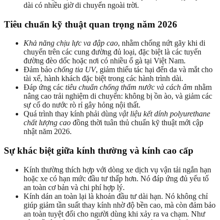
dài có nhiều giờ di chuyển ngoài trời.
Tiêu chuẩn kỹ thuật quan trọng năm 2026
Khả năng chịu lực va đập cao
, nhằm chống nứt gãy khi di
chuyển trên các cung đường đủ loại, đặc biệt là các tuyến
đường đèo dốc hoặc nơi có nhiều ổ gà tại Việt Nam.
Đảm bảo
chống tia UV
, giảm thiểu tác hại đến da và mắt cho
tài xế, hành khách đặc biệt trong các hành trình dài.
Đáp ứng các
tiêu chuẩn chống thấm nước và cách âm
nhằm
nâng cao trải nghiệm di chuyển: không bị ồn ào, và giảm các
sự cố do nước rò rỉ gây hỏng nội thất.
Quá trình thay kính phải dùng
vật liệu kết dính polyurethane
chất lượng cao
đồng thời tuân thủ chuẩn kỹ thuật mới cập
nhật năm 2026.
Sự khác biệt giữa kính thường và kính cao cấp
Kính thường thích hợp với dòng xe dịch vụ vận tải ngắn hạn
hoặc xe có hạn mức đầu tư thấp hơn. Nó đáp ứng đủ yếu tố
an toàn cơ bản và chi phí hợp lý.
Kính dán an toàn lại là khoản đầu tư dài hạn. Nó không chỉ
giúp giảm tần suất thay kính nhờ độ bền cao, mà còn đảm bảo
an toàn tuyệt đối cho người dùng khi xảy ra va chạm. Như