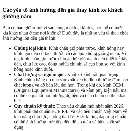
Các yếu tố ảnh hưởng đến giá thay kính xe khách
giường nằm
Bạn có bao giờ tự hỏi vì sao cùng một loại kính lại có thể có mức
giá khác nhau ở các nơi không? Dưới đây là những yếu tố then chốt
ảnh hưởng lớn đến giá thành:
Chủng loại kính:
Kính chắn gió phía trước, kính hông hay
kính hậu đều có kích thước và cấu tạo không giống nhau. Ví
dụ, kính chắn gió trước chịu áp lực gió mạnh nên thiết kế dày
dặn, chịu lực cao, đồng nghĩa chi phí sẽ cao hơn so với kính
hông hoặc kính đuôi.
Chất lượng và nguồn gốc:
Xuất xứ kính rất quan trọng.
Kính chính hãng do nhà sản xuất xe chỉ định thường đảm bảo
chất lượng và độ bền lâu dài hơn. Trong khi đó, kính OEM
(Original Equipment Manufacturer) và kính phụ kiện hậu mãi
có thể có giá tốt hơn nhưng độ bền và tiêu chuẩn có thể khác
biệt.
Quy chuẩn kỹ thuật:
Theo tiêu chuẩn mới nhất năm 2026,
kính phải đạt chuẩn ECE R43 và các tiêu chuẩn Việt Nam về
khả năng chịu lực, chống tia UV. Việc không đáp ứng chuẩn
có thể ảnh hưởng trực tiếp đến độ an toàn và hiệu suất sử
dụng.