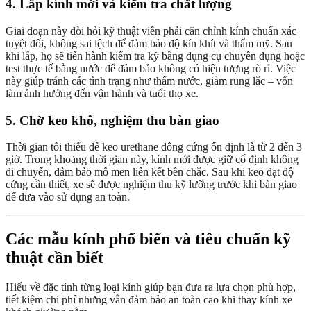
4. Lắp kính mới và kiểm tra chất lượng
Giai đoạn này đòi hỏi kỹ thuật viên phải căn chỉnh kính chuẩn xác
tuyệt đối, không sai lệch để đảm bảo độ kín khít và thẩm mỹ. Sau
khi lắp, họ sẽ tiến hành kiểm tra kỹ bằng dụng cụ chuyên dụng hoặc
test thực tế bằng nước để đảm bảo không có hiện tượng rò rỉ. Việc
này giúp tránh các tình trạng như thấm nước, giảm rung lắc – vốn
làm ảnh hưởng đến vận hành và tuổi thọ xe.
5. Chờ keo khô, nghiệm thu bàn giao
Thời gian tối thiểu để keo urethane đông cứng ổn định là từ 2 đến 3
giờ. Trong khoảng thời gian này, kính mới được giữ cố định không
di chuyển, đảm bảo mô men liên kết bền chắc. Sau khi keo đạt độ
cứng cần thiết, xe sẽ được nghiệm thu kỹ lưỡng trước khi bàn giao
để đưa vào sử dụng an toàn.
Các mẫu kính phổ biến và tiêu chuẩn kỹ
thuật cần biết
Hiểu về đặc tính từng loại kính giúp bạn đưa ra lựa chọn phù hợp,
tiết kiệm chi phí nhưng vẫn đảm bảo an toàn cao khi thay kính xe