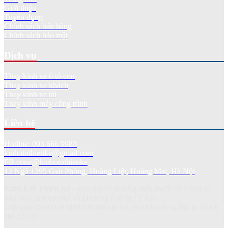
Giới thiệu
Tuyển dụng
Chính sách bán hàng
Chính sách bảo mật
Dịch vụ
Thay kính xe ô tô con
Thay kính xe khách
Thay kính xe tải
Thay kính máy công trình
Liên hệ
Hotline: 093 666 9983
kinhotothienke@gmail.com
FB.com/@kinhotothienke
12 Ngõ 1295 Giải Phóng, Hoàng Liệt, Hoàng Mai, Hà Nội
Kính ô tô Thiên Kế
- Bản quyền thương hiệu thuộc về Công ty
Sản xuất thương mại và Dich vụ ô tô HUY AN.
Giấy phép ĐKKD số
0108.139.180
cấp bởi Sở Kế hoạch và Đầu tư Thành
phố Hà Nội.