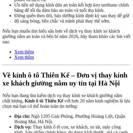
Ưu tiên sử dụng kính dán an toàn kết hợp keo urethane chính
hãng để tối đa đảm bảo an toàn và tuổi thọ kính.
Đừng quên theo dõi, bảo dưỡng kính định kỳ sau thay để giữ
độ sáng bóng, bền chắc và tránh phải thay thế sớm.
Nếu bạn muốn tìm hiểu sâu hơn về dịch vụ thay kính xe khách
giường nằm an toàn và bền bỉ năm 2026, hãy tham khảo các bài viết
sau:
Xem thêm
Xem thêm
Về kính ô tô Thiên Kế – Đơn vị thay kính
xe khách giường nằm uy tín tại Hà Nội
Nếu bạn đang tìm kiếm dịch vụ thay kính xe khách giường nằm
chất lượng,
Kính ô tô Thiên Kế
với hơn 20 năm kinh nghiệm là lựa
chọn mà bạn có thể hoàn toàn tin tưởng:
Địa chỉ:
Ngõ 1295 Giải Phóng, Phường Hoàng Liệt, Quận
Hoàng Mai, Hà Nội.
Dịch vụ:
Thay kính ô tô con, xe khách, xe tải, máy công
trình. Sản phẩm chính hãng, đa dạng kích thước, giá cả cạnh