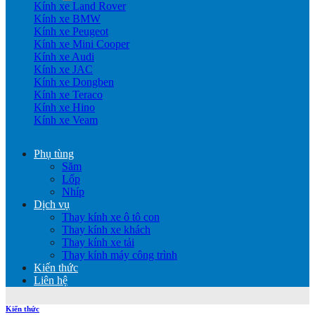
Kính xe Land Rover
Kính xe BMW
Kính xe Peugeot
Kính xe Mini Cooper
Kính xe Audi
Kính xe JAC
Kính xe Dongben
Kính xe Teraco
Kính xe Hino
Kính xe Veam
Phụ tùng
Săm
Lốp
Nhíp
Dịch vụ
Thay kính xe ô tô con
Thay kính xe khách
Thay kính xe tải
Thay kính máy công trình
Kiến thức
Liên hệ
Kiến thức