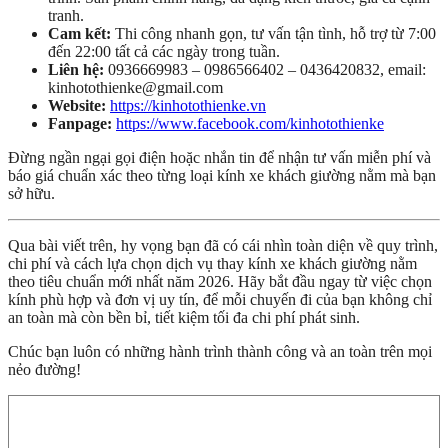
tranh.
Cam kết:
Thi công nhanh gọn, tư vấn tận tình, hỗ trợ từ 7:00
đến 22:00 tất cả các ngày trong tuần.
Liên hệ:
0936669983 – 0986566402 – 0436420832, email:
kinhotothienke@gmail.com
Website:
https://kinhotothienke.vn
Fanpage:
https://www.facebook.com/kinhotothienke
Đừng ngần ngại gọi điện hoặc nhắn tin để nhận tư vấn miễn phí và
báo giá chuẩn xác theo từng loại kính xe khách giường nằm mà bạn
sở hữu.
Qua bài viết trên, hy vọng bạn đã có cái nhìn toàn diện về quy trình,
chi phí và cách lựa chọn dịch vụ thay kính xe khách giường nằm
theo tiêu chuẩn mới nhất năm 2026. Hãy bắt đầu ngay từ việc chọn
kính phù hợp và đơn vị uy tín, để mỗi chuyến đi của bạn không chỉ
an toàn mà còn bền bỉ, tiết kiệm tối đa chi phí phát sinh.
Chúc bạn luôn có những hành trình thành công và an toàn trên mọi
nẻo đường!