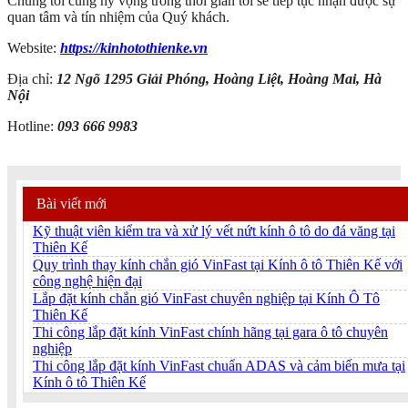
Chúng tôi cũng hy vọng trong thời gian tới sẽ tiếp tục nhận được sự
quan tâm và tín nhiệm của Quý khách.
Website:
https://kinhotothienke.vn
Địa chỉ:
12 Ngõ 1295 Giải Phóng, Hoàng Liệt, Hoàng Mai, Hà
Nội
Hotline:
093 666 9983
Bài viết mới
Kỹ thuật viên kiểm tra và xử lý vết nứt kính ô tô do đá văng tại
Thiên Kế
Quy trình thay kính chắn gió VinFast tại Kính ô tô Thiên Kế với
công nghệ hiện đại
Lắp đặt kính chắn gió VinFast chuyên nghiệp tại Kính Ô Tô
Thiên Kế
Thi công lắp đặt kính VinFast chính hãng tại gara ô tô chuyên
nghiệp
Thi công lắp đặt kính VinFast chuẩn ADAS và cảm biến mưa tại
Kính ô tô Thiên Kế