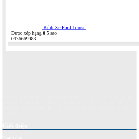
Kính Xe Ford Transit
Được xếp hạng
0
5 sao
0936669983
Với hơn 20 năm xây dựng và phát triển, chúng tôi đã cung cấp, lắp
đặt kính xe như kính chắn gió xe khách, xe tải, xe con và các loại
máy xúc, máy ủi, cần cẩu... phục vụ hàng chục nghìn khách hàng
trên khắp cả nước.
Giới thiệu
Trang chủ