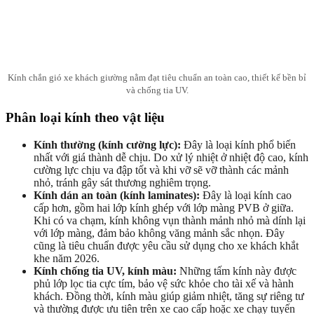
Kính chắn gió xe khách giường nằm đạt tiêu chuẩn an toàn cao, thiết kế bền bỉ
và chống tia UV.
Phân loại kính theo vật liệu
Kính thường (kính cường lực):
Đây là loại kính phổ biến
nhất với giá thành dễ chịu. Do xử lý nhiệt ở nhiệt độ cao, kính
cường lực chịu va đập tốt và khi vỡ sẽ vỡ thành các mảnh
nhỏ, tránh gây sát thương nghiêm trọng.
Kính dán an toàn (kính laminates):
Đây là loại kính cao
cấp hơn, gồm hai lớp kính ghép với lớp màng PVB ở giữa.
Khi có va chạm, kính không vụn thành mảnh nhỏ mà dính lại
với lớp màng, đảm bảo không văng mảnh sắc nhọn. Đây
cũng là tiêu chuẩn được yêu cầu sử dụng cho xe khách khắt
khe năm 2026.
Kính chống tia UV, kính màu:
Những tấm kính này được
phủ lớp lọc tia cực tím, bảo vệ sức khỏe cho tài xế và hành
khách. Đồng thời, kính màu giúp giảm nhiệt, tăng sự riêng tư
và thường được ưu tiên trên xe cao cấp hoặc xe chạy tuyến