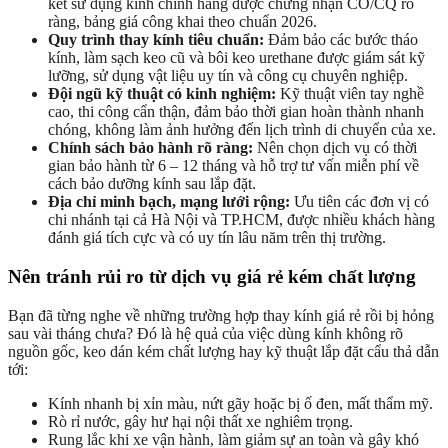
kết sử dụng kính chính hãng được chứng nhận CO/CQ rõ
ràng, bảng giá công khai theo chuẩn 2026.
Quy trình thay kính tiêu chuẩn:
Đảm bảo các bước tháo
kính, làm sạch keo cũ và bôi keo urethane được giám sát kỹ
lưỡng, sử dụng vật liệu uy tín và công cụ chuyên nghiệp.
Đội ngũ kỹ thuật có kinh nghiệm:
Kỹ thuật viên tay nghề
cao, thi công cẩn thận, đảm bảo thời gian hoàn thành nhanh
chóng, không làm ảnh hưởng đến lịch trình di chuyển của xe.
Chính sách bảo hành rõ ràng:
Nên chọn dịch vụ có thời
gian bảo hành từ 6 – 12 tháng và hỗ trợ tư vấn miễn phí về
cách bảo dưỡng kính sau lắp đặt.
Địa chỉ minh bạch, mạng lưới rộng:
Ưu tiên các đơn vị có
chi nhánh tại cả Hà Nội và TP.HCM, được nhiều khách hàng
đánh giá tích cực và có uy tín lâu năm trên thị trường.
Nên tránh rủi ro từ dịch vụ giá rẻ kém chất lượng
Bạn đã từng nghe về những trường hợp thay kính giá rẻ rồi bị hỏng
sau vài tháng chưa? Đó là hệ quả của việc dùng kính không rõ
nguồn gốc, keo dán kém chất lượng hay kỹ thuật lắp đặt cẩu thả dẫn
tới:
Kính nhanh bị xỉn màu, nứt gãy hoặc bị ố đen, mất thẩm mỹ.
Rò rỉ nước, gây hư hại nội thất xe nghiêm trọng.
Rung lắc khi xe vận hành, làm giảm sự an toàn và gây khó