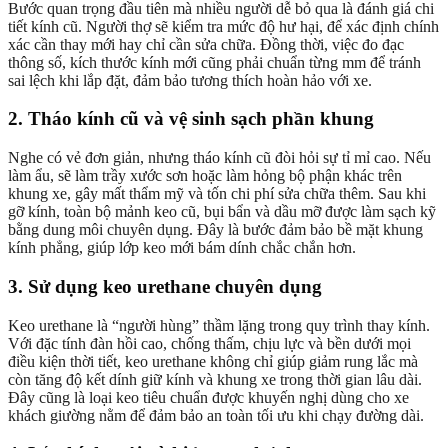
Bước quan trọng đầu tiên mà nhiều người dễ bỏ qua là đánh giá chi
tiết kính cũ. Người thợ sẽ kiểm tra mức độ hư hại, để xác định chính
xác cần thay mới hay chỉ cần sửa chữa. Đồng thời, việc đo đạc
thông số, kích thước kính mới cũng phải chuẩn từng mm để tránh
sai lệch khi lắp đặt, đảm bảo tương thích hoàn hảo với xe.
2. Tháo kính cũ và vệ sinh sạch phần khung
Nghe có vẻ đơn giản, nhưng tháo kính cũ đòi hỏi sự tỉ mỉ cao. Nếu
làm ẩu, sẽ làm trầy xước sơn hoặc làm hỏng bộ phận khác trên
khung xe, gây mất thẩm mỹ và tốn chi phí sửa chữa thêm. Sau khi
gỡ kính, toàn bộ mảnh keo cũ, bụi bẩn và dầu mỡ được làm sạch kỹ
bằng dung môi chuyên dụng. Đây là bước đảm bảo bề mặt khung
kính phẳng, giúp lớp keo mới bám dính chắc chắn hơn.
3. Sử dụng keo urethane chuyên dụng
Keo urethane là “người hùng” thầm lặng trong quy trình thay kính.
Với đặc tính đàn hồi cao, chống thấm, chịu lực và bền dưới mọi
điều kiện thời tiết, keo urethane không chỉ giúp giảm rung lắc mà
còn tăng độ kết dính giữ kính và khung xe trong thời gian lâu dài.
Đây cũng là loại keo tiêu chuẩn được khuyến nghị dùng cho xe
khách giường nằm để đảm bảo an toàn tối ưu khi chạy đường dài.