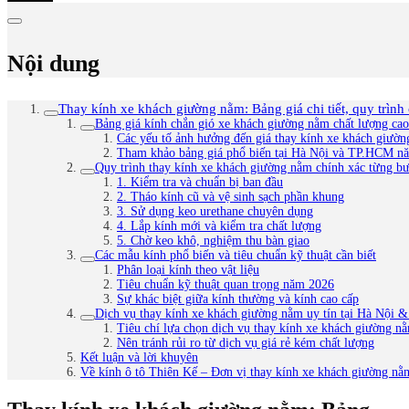
Nội dung
Thay kính xe khách giường nằm: Bảng giá chi tiết, quy trình
Bảng giá kính chắn gió xe khách giường nằm chất lượng cao
Các yếu tố ảnh hưởng đến giá thay kính xe khách giườ
Tham khảo bảng giá phổ biến tại Hà Nội và TP.HCM n
Quy trình thay kính xe khách giường nằm chính xác từng 
1. Kiểm tra và chuẩn bị ban đầu
2. Tháo kính cũ và vệ sinh sạch phần khung
3. Sử dụng keo urethane chuyên dụng
4. Lắp kính mới và kiểm tra chất lượng
5. Chờ keo khô, nghiệm thu bàn giao
Các mẫu kính phổ biến và tiêu chuẩn kỹ thuật cần biết
Phân loại kính theo vật liệu
Tiêu chuẩn kỹ thuật quan trọng năm 2026
Sự khác biệt giữa kính thường và kính cao cấp
Dịch vụ thay kính xe khách giường nằm uy tín tại Hà Nội
Tiêu chí lựa chọn dịch vụ thay kính xe khách giường n
Nên tránh rủi ro từ dịch vụ giá rẻ kém chất lượng
Kết luận và lời khuyên
Về kính ô tô Thiên Kế – Đơn vị thay kính xe khách giường nằm