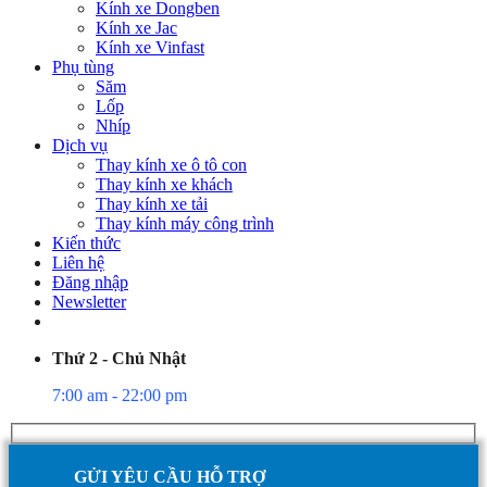
Kính xe Dongben
Kính xe Jac
Kính xe Vinfast
Phụ tùng
Săm
Lốp
Nhíp
Dịch vụ
Thay kính xe ô tô con
Thay kính xe khách
Thay kính xe tải
Thay kính máy công trình
Kiến thức
Liên hệ
Đăng nhập
Newsletter
Thứ 2 - Chủ Nhật
7:00 am - 22:00 pm
GỬI YÊU CẦU HỖ TRỢ