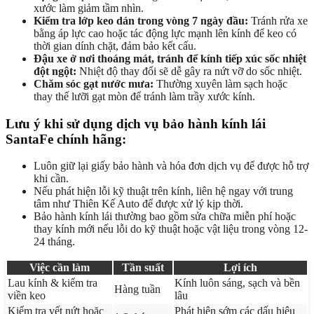
xước làm giảm tầm nhìn.
Kiểm tra lớp keo dán trong vòng 7 ngày đầu:
Tránh rửa xe
bằng áp lực cao hoặc tác động lực mạnh lên kính để keo có
thời gian dính chặt, đảm bảo kết cấu.
Đậu xe ở nơi thoáng mát, tránh để kính tiếp xúc sốc nhiệt
đột ngột:
Nhiệt độ thay đổi sẽ dễ gây ra nứt vỡ do sốc nhiệt.
Chăm sóc gạt nước mưa:
Thường xuyên làm sạch hoặc
thay thế lưỡi gạt mòn để tránh làm trầy xước kính.
Lưu ý khi sử dụng dịch vụ bảo hành kính lái
SantaFe chính hãng:
Luôn giữ lại giấy bảo hành và hóa đơn dịch vụ để được hỗ trợ
khi cần.
Nếu phát hiện lỗi kỹ thuật trên kính, liên hệ ngay với trung
tâm như Thiên Kế Auto để được xử lý kịp thời.
Bảo hành kính lái thường bao gồm sửa chữa miễn phí hoặc
thay kính mới nếu lỗi do kỹ thuật hoặc vật liệu trong vòng 12-
24 tháng.
Việc cần làm
Tần suất
Lợi ích
Lau kính & kiểm tra
Kính luôn sáng, sạch và bền
Hàng tuần
viền keo
lâu
Kiểm tra vết nứt hoặc
Phát hiện sớm các dấu hiệu