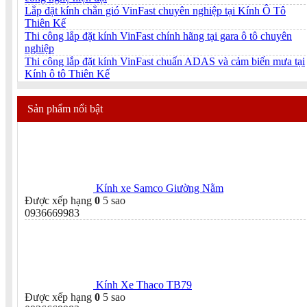
Lắp đặt kính chắn gió VinFast chuyên nghiệp tại Kính Ô Tô
Thiên Kế
Thi công lắp đặt kính VinFast chính hãng tại gara ô tô chuyên
nghiệp
Thi công lắp đặt kính VinFast chuẩn ADAS và cảm biến mưa tại
Kính ô tô Thiên Kế
Sản phẩm nổi bật
Kính xe Samco Giường Nằm
Được xếp hạng
0
5 sao
0936669983
Kính Xe Thaco TB79
Được xếp hạng
0
5 sao