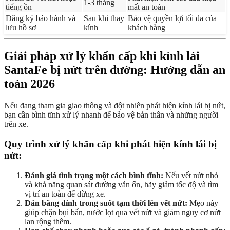
1-3 tháng
tiếng ồn
mất an toàn
Đăng ký bảo hành và
Sau khi thay
Bảo vệ quyền lợi tối đa của
lưu hồ sơ
kính
khách hàng
Giải pháp xử lý khẩn cấp khi kính lái
SantaFe bị nứt trên đường: Hướng dẫn an
toàn 2026
Nếu đang tham gia giao thông và đột nhiên phát hiện kính lái bị nứt,
bạn cần bình tĩnh xử lý nhanh để bảo vệ bản thân và những người
trên xe.
Quy trình xử lý khẩn cấp khi phát hiện kính lái bị
nứt:
Đánh giá tình trạng một cách bình tĩnh:
Nếu vết nứt nhỏ
và khả năng quan sát đường vẫn ổn, hãy giảm tốc độ và tìm
vị trí an toàn để dừng xe.
Dán băng dính trong suốt tạm thời lên vết nứt:
Mẹo này
giúp chặn bụi bẩn, nước lọt qua vết nứt và giảm nguy cơ nứt
lan rộng thêm.