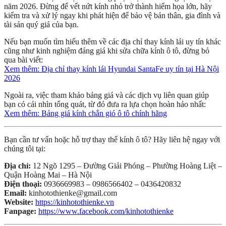
năm 2026. Đừng để vết nứt kính nhỏ trở thành hiểm họa lớn, hãy
kiểm tra và xử lý ngay khi phát hiện để bảo vệ bản thân, gia đình và
tài sản quý giá của bạn.
Nếu bạn muốn tìm hiểu thêm về các địa chỉ thay kính lái uy tín khác
cũng như kinh nghiệm đáng giá khi sửa chữa kính ô tô, đừng bỏ
qua bài viết:
Xem thêm: Địa chỉ thay kính lái Hyundai SantaFe uy tín tại Hà Nội
2026
Ngoài ra, việc tham khảo bảng giá và các dịch vụ liên quan giúp
bạn có cái nhìn tổng quát, từ đó đưa ra lựa chọn hoàn hảo nhất:
Xem thêm: Bảng giá kính chắn gió ô tô chính hãng
Bạn cần tư vấn hoặc hỗ trợ thay thế kính ô tô? Hãy liên hệ ngay với
chúng tôi tại:
Địa chỉ:
12 Ngõ 1295 – Đường Giải Phóng – Phường Hoàng Liệt –
Quận Hoàng Mai – Hà Nội
Điện thoại:
0936669983 – 0986566402 – 0436420832
Email:
kinhotothienke@gmail.com
Website:
https://kinhotothienke.vn
Fanpage:
https://www.facebook.com/kinhotothienke