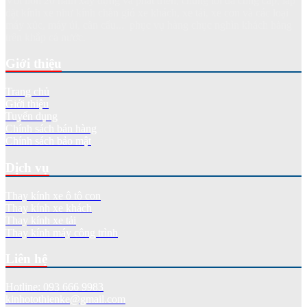
Với hơn 20 năm xây dựng và phát triển, chúng tôi đã cung cấp, lắp
đặt kính xe như kính chắn gió xe khách, xe tải, xe con và các loại
máy xúc, máy ủi, cần cẩu... phục vụ hàng chục nghìn khách hàng
trên khắp cả nước.
Giới thiệu
Trang chủ
Giới thiệu
Tuyển dụng
Chính sách bán hàng
Chính sách bảo mật
Dịch vụ
Thay kính xe ô tô con
Thay kính xe khách
Thay kính xe tải
Thay kính máy công trình
Liên hệ
Hotline: 093 666 9983
kinhotothienke@gmail.com