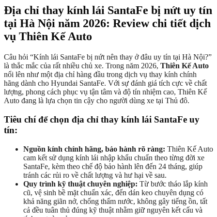
Địa chỉ thay kính lái SantaFe bị nứt uy tín
tại Hà Nội năm 2026: Review chi tiết dịch
vụ Thiên Kế Auto
Câu hỏi “Kính lái SantaFe bị nứt nên thay ở đâu uy tín tại Hà Nội?”
là thắc mắc của rất nhiều chủ xe. Trong năm 2026,
Thiên Kế Auto
nổi lên như một địa chỉ hàng đầu trong dịch vụ thay kính chính
hãng dành cho Hyundai SantaFe. Với sự đánh giá tích cực về chất
lượng, phong cách phục vụ tận tâm và độ tín nhiệm cao, Thiên Kế
Auto đang là lựa chọn tin cậy cho người dùng xe tại Thủ đô.
Tiêu chí để chọn địa chỉ thay kính lái SantaFe uy
tín:
Nguồn kính chính hãng, bảo hành rõ ràng:
Thiên Kế Auto
cam kết sử dụng kính lái nhập khẩu chuẩn theo từng đời xe
SantaFe, kèm theo chế độ bảo hành lên đến 24 tháng, giúp
tránh các rủi ro về chất lượng và hư hại về sau.
Quy trình kỹ thuật chuyên nghiệp:
Từ bước tháo lắp kính
cũ, vệ sinh bề mặt chuẩn xác, đến dán keo chuyên dụng có
khả năng giãn nở, chống thấm nước, không gây tiếng ồn, tất
cả đều tuân thủ đúng kỹ thuật nhằm giữ nguyên kết cấu và