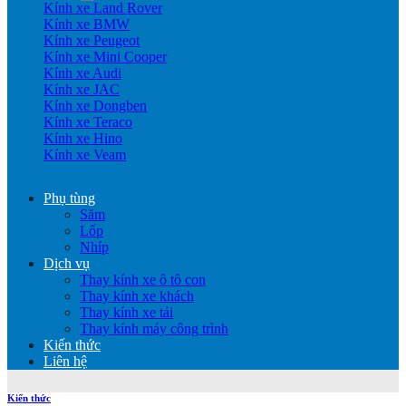
Kính xe Land Rover
Kính xe BMW
Kính xe Peugeot
Kính xe Mini Cooper
Kính xe Audi
Kính xe JAC
Kính xe Dongben
Kính xe Teraco
Kính xe Hino
Kính xe Veam
Phụ tùng
Săm
Lốp
Nhíp
Dịch vụ
Thay kính xe ô tô con
Thay kính xe khách
Thay kính xe tải
Thay kính máy công trình
Kiến thức
Liên hệ
Kiến thức