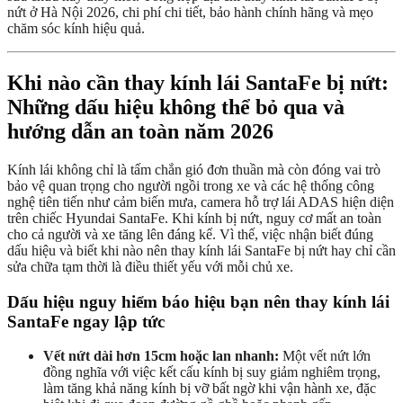
nứt ở Hà Nội 2026, chi phí chi tiết, bảo hành chính hãng và mẹo
chăm sóc kính hiệu quả.
Khi nào cần thay kính lái SantaFe bị nứt:
Những dấu hiệu không thể bỏ qua và
hướng dẫn an toàn năm 2026
Kính lái không chỉ là tấm chắn gió đơn thuần mà còn đóng vai trò
bảo vệ quan trọng cho người ngồi trong xe và các hệ thống công
nghệ tiên tiến như cảm biến mưa, camera hỗ trợ lái ADAS hiện diện
trên chiếc Hyundai SantaFe. Khi kính bị nứt, nguy cơ mất an toàn
cho cả người và xe tăng lên đáng kể. Vì thế, việc nhận biết đúng
dấu hiệu và biết khi nào nên thay kính lái SantaFe bị nứt hay chỉ cần
sửa chữa tạm thời là điều thiết yếu với mỗi chủ xe.
Dấu hiệu nguy hiểm báo hiệu bạn nên thay kính lái
SantaFe ngay lập tức
Vết nứt dài hơn 15cm hoặc lan nhanh:
Một vết nứt lớn
đồng nghĩa với việc kết cấu kính bị suy giảm nghiêm trọng,
làm tăng khả năng kính bị vỡ bất ngờ khi vận hành xe, đặc