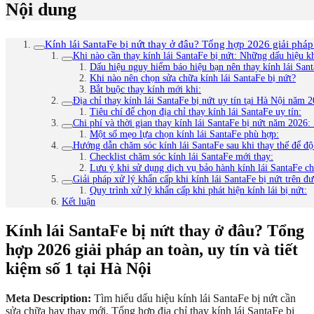
Nội dung
Kính lái SantaFe bị nứt thay ở đâu? Tổng hợp 2026 giải pháp a
Khi nào cần thay kính lái SantaFe bị nứt: Những dấu hiệu 
Dấu hiệu nguy hiểm báo hiệu bạn nên thay kính lái Sant
Khi nào nên chọn sửa chữa kính lái SantaFe bị nứt?
Bắt buộc thay kính mới khi:
Địa chỉ thay kính lái SantaFe bị nứt uy tín tại Hà Nội năm 
Tiêu chí để chọn địa chỉ thay kính lái SantaFe uy tín:
Chi phí và thời gian thay kính lái SantaFe bị nứt năm 2026:
Một số mẹo lựa chọn kính lái SantaFe phù hợp:
Hướng dẫn chăm sóc kính lái SantaFe sau khi thay thế để độ
Checklist chăm sóc kính lái SantaFe mới thay:
Lưu ý khi sử dụng dịch vụ bảo hành kính lái SantaFe ch
Giải pháp xử lý khẩn cấp khi kính lái SantaFe bị nứt trên 
Quy trình xử lý khẩn cấp khi phát hiện kính lái bị nứt:
Kết luận
Kính lái SantaFe bị nứt thay ở đâu? Tổng
hợp 2026 giải pháp an toàn, uy tín và tiết
kiệm số 1 tại Hà Nội
Meta Description:
Tìm hiểu dấu hiệu kính lái SantaFe bị nứt cần
sửa chữa hay thay mới. Tổng hợp địa chỉ thay kính lái SantaFe bị