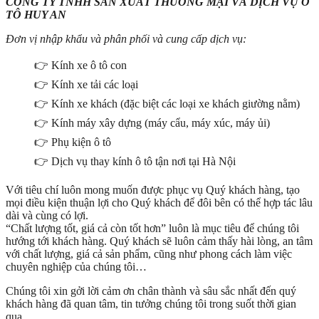
CÔNG TY TNHH SẢN XUÂT THƯƠNG MẠI VÀ DỊCH VỤ Ô
TÔ HUY AN
Đơn vị nhập khẩu và phân phối và cung cấp dịch vụ:
👉 Kính xe ô tô con
👉 Kính xe tải các loại
👉 Kính xe khách (đặc biệt các loại xe khách giường nằm)
👉 Kính máy xây dựng (máy cẩu, máy xúc, máy ủi)
👉 Phụ kiện ô tô
👉 Dịch vụ thay kính ô tô tận nơi tại Hà Nội
Với tiêu chí luôn mong muốn được phục vụ Quý khách hàng, tạo
mọi điều kiện thuận lợi cho Quý khách để đôi bên có thể hợp tác lâu
dài và cùng có lợi.
“Chất lượng tốt, giá cả còn tốt hơn” luôn là mục tiêu để chúng tôi
hướng tới khách hàng. Quý khách sẽ luôn cảm thấy hài lòng, an tâm
với chất lượng, giá cả sản phẩm, cũng như phong cách làm việc
chuyên nghiệp của chúng tôi…
Chúng tôi xin gởi lời cảm ơn chân thành và sâu sắc nhất đến quý
khách hàng đã quan tâm, tin tưởng chúng tôi trong suốt thời gian
qua.