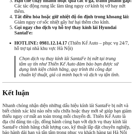
Hạn chế chạy nhanh hoặc qua các ổ gà, tránh phanh gấp:
Các tác động rung lắc làm tăng nguy cơ kính bị vỡ hay nứt
thêm.
Tắt điều hòa hoặc giữ nhiệt độ ổn định trong khoang lái:
Giảm nguy cơ sốc nhiệt gây hư hại thêm cho kính.
Gọi ngay cho dịch vụ hỗ trợ thay kính lái Hyundai
SantaFe:
HOTLINE: 0981.12.14.17
(Thiên Kế Auto – phục vụ 24/7,
hỗ trợ tại nhà khu vực Hà Nội)
Chọn dịch vụ thay kính lái SantaFe bị nứt tại trung
tâm uy tín như Thiên Kế Auto đảm bảo bạn được sử
dụng linh kiện chính hãng, quy trình thi công đạt
chuẩn kỹ thuật, giá cả minh bạch và dịch vụ tận tình.
Kết luận
Nhanh chóng nhận diện những dấu hiệu kính lái SantaFe bị nứt và
biết chính xác khi nào nên sửa chữa hoặc thay mới sẽ giúp bạn giảm
thiểu nguy cơ mất an toàn trong mỗi chuyến đi. Thiên Kế Auto là
địa chỉ đáng tin cậy, đồng hành cùng bạn với dịch vụ thay kính lái
SantaFe chính hãng chất lượng cao, kỹ thuật lắp đặt chuyên nghiệp,
bảo hành dài hạn và tận tâm trong phục vụ khách hàng tại Hà Nội