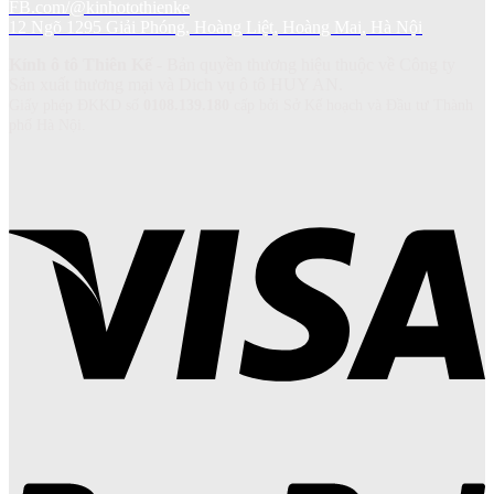
FB.com/@kinhotothienke
12 Ngõ 1295 Giải Phóng, Hoàng Liệt, Hoàng Mai, Hà Nội
Kính ô tô Thiên Kế
- Bản quyền thương hiệu thuộc về Công ty
Sản xuất thương mại và Dich vụ ô tô HUY AN.
Giấy phép ĐKKD số
0108.139.180
cấp bởi Sở Kế hoạch và Đầu tư Thành
phố Hà Nội.