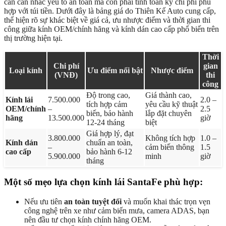
cần cân nhắc yếu tố an toàn mà còn phải tính toán kỹ chi phí phù
hợp với túi tiền. Dưới đây là bảng giá do Thiên Kế Auto cung cấp,
thể hiện rõ sự khác biệt về giá cả, ưu nhược điểm và thời gian thi
công giữa kính OEM/chính hãng và kính dán cao cấp phổ biến trên
thị trường hiện tại.
Thời
Chi phí
gian
Loại kính
Ưu điểm nổi bật
Nhược điểm
(VNĐ)
thi
công
Độ trong cao,
Giá thành cao,
Kính lái
7.500.000
2.0 –
tích hợp cảm
yêu cầu kỹ thuật
OEM/chính
–
2.5
biến, bảo hành
lắp đặt chuyên
hãng
13.500.000
giờ
12-24 tháng
biệt
Giá hợp lý, đạt
3.800.000
Không tích hợp
1.0 –
Kính dán
chuẩn an toàn,
–
cảm biến thông
1.5
cao cấp
bảo hành 6-12
5.900.000
minh
giờ
tháng
Một số mẹo lựa chọn kính lái SantaFe phù hợp:
Nếu ưu tiên
an toàn tuyệt đối
và muốn khai thác trọn vẹn
công nghệ trên xe như cảm biến mưa, camera ADAS, bạn
nên đầu tư chọn kính chính hãng OEM.