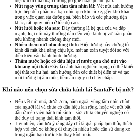
biệt khi đi qua đoạn đường gồ ghề hoặc phanh gấp.
Nứt ngay vùng trung tâm tầm nhìn lái:
Vết nứt ảnh hưởng
trực tiếp đến phần mà bạn nhìn qua khi lái xe, gây khó khăn
trong việc quan sát đường sá, biển báo và các phương tiện
khác, rất nguy hiểm ở tốc độ cao.
Nứt lưới hoặc tỏa sao:
Đây thường là hệ quả của va đập
mạnh, loại nứt này thường dẫn đến việc kính bị vỡ toàn phần
nếu không nhanh chóng thay mới.
Nhiều điểm nứt nhỏ đồng thời:
Hiện tượng này chứng tỏ
kính đã mất khả năng chịu lực, mất an toàn tuyệt đối so với
điều kiện vận hành bình thường.
Thấm nước hoặc có dấu hiệu rỉ nước qua chỗ nứt vào
khoang nội thất:
Đây là cảnh báo nghiêm trọng, có thể khiến
nội thất xe hư hại, ảnh hưởng đến các thiết bị điện tử và tạo
môi trường bị ẩm mốc, tiềm ẩn nguy cơ cháy chập.
Khi nào nên chọn sửa chữa kính lái SantaFe bị nứt?
Nếu vết nứt nhỏ, dưới 7cm, nằm ngoài vùng tầm nhìn chính
của người lái và chưa có dấu hiệu lan rộng, hoặc vết nứt bắt
đầu ở mép viền bánh mì kính – sửa chữa chuyên nghiệp có
thể duy trì trạng thái kính tạm thời.
Tuy nhiên, cần lưu ý rằng đây chỉ là giải pháp tạm thời, thích
hợp với chủ xe không di chuyển nhiều hoặc cần sử dụng xe
trong ngắn hạn trước khi thay kính mới.