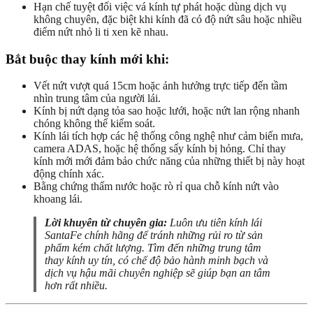
Hạn chế tuyệt đối việc vá kính tự phát hoặc dùng dịch vụ
không chuyên, đặc biệt khi kính đã có độ nứt sâu hoặc nhiều
điểm nứt nhỏ li ti xen kẽ nhau.
Bắt buộc thay kính mới khi:
Vết nứt vượt quá 15cm hoặc ảnh hưởng trực tiếp đến tầm
nhìn trung tâm của người lái.
Kính bị nứt dạng tỏa sao hoặc lưới, hoặc nứt lan rộng nhanh
chóng không thể kiểm soát.
Kính lái tích hợp các hệ thống công nghệ như cảm biến mưa,
camera ADAS, hoặc hệ thống sấy kính bị hỏng. Chỉ thay
kính mới mới đảm bảo chức năng của những thiết bị này hoạt
động chính xác.
Bằng chứng thấm nước hoặc rò rỉ qua chỗ kính nứt vào
khoang lái.
Lời khuyên từ chuyên gia:
Luôn ưu tiên kính lái
SantaFe chính hãng để tránh những rủi ro từ sản
phẩm kém chất lượng. Tìm đến những trung tâm
thay kính uy tín, có chế độ bảo hành minh bạch và
dịch vụ hậu mãi chuyên nghiệp sẽ giúp bạn an tâm
hơn rất nhiều.