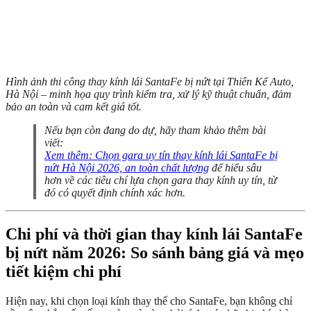
Hình ảnh thi công thay kính lái SantaFe bị nứt tại Thiên Kế Auto,
Hà Nội – minh họa quy trình kiểm tra, xử lý kỹ thuật chuẩn, đảm
bảo an toàn và cam kết giá tốt.
Nếu bạn còn đang do dự, hãy tham khảo thêm bài
viết:
Xem thêm: Chọn gara uy tín thay kính lái SantaFe bị
nứt Hà Nội 2026, an toàn chất lượng
để hiểu sâu
hơn về các tiêu chí lựa chọn gara thay kính uy tín, từ
đó có quyết định chính xác hơn.
Chi phí và thời gian thay kính lái SantaFe
bị nứt năm 2026: So sánh bảng giá và mẹo
tiết kiệm chi phí
Hiện nay, khi chọn loại kính thay thế cho SantaFe, bạn không chỉ