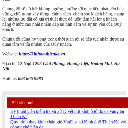
Chúng tôi sẽ nỗ lực không ngừng, hướng tới mục tiêu phát tiển bên
vững, chú trọng xây dựng chính sách chăm sóc khách hàng, mang
lại những ưu đãi có giá trị thiết thực để luôn làm hài lòng khách
hàng ở mức cao nhất nhằm đáp lại tình cảm và sự tin yêu của Quý
khách.
Chúng tôi cũng hy vọng trong thời gian tới sẽ tiếp tục nhận được sự
quan tâm và tín nhiệm của Quý khách.
Website:
https://kinhotothienke.vn
Địa chỉ:
12 Ngõ 1295 Giải Phóng, Hoàng Liệt, Hoàng Mai, Hà
Nội
Hotline:
093 666 9983
Bài viết mới
Kỹ thuật viên kiểm tra và xử lý vết nứt kính ô tô do đá văng tại
Thiên Kế
Quy trình thay kính chắn gió VinFast tại Kính ô tô Thiên Kế với
công nghệ hiện đại