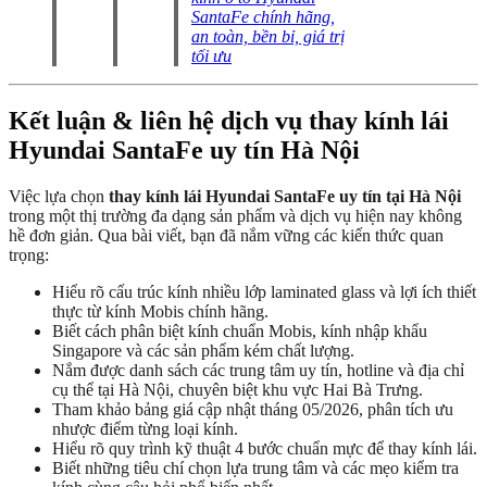
SantaFe chính hãng,
an toàn, bền bỉ, giá trị
tối ưu
Kết luận & liên hệ dịch vụ thay kính lái
Hyundai SantaFe uy tín Hà Nội
Việc lựa chọn
thay kính lái Hyundai SantaFe uy tín tại Hà Nội
trong một thị trường đa dạng sản phẩm và dịch vụ hiện nay không
hề đơn giản. Qua bài viết, bạn đã nắm vững các kiến thức quan
trọng:
Hiểu rõ cấu trúc kính nhiều lớp laminated glass và lợi ích thiết
thực từ kính Mobis chính hãng.
Biết cách phân biệt kính chuẩn Mobis, kính nhập khẩu
Singapore và các sản phẩm kém chất lượng.
Nắm được danh sách các trung tâm uy tín, hotline và địa chỉ
cụ thể tại Hà Nội, chuyên biệt khu vực Hai Bà Trưng.
Tham khảo bảng giá cập nhật tháng 05/2026, phân tích ưu
nhược điểm từng loại kính.
Hiểu rõ quy trình kỹ thuật 4 bước chuẩn mực để thay kính lái.
Biết những tiêu chí chọn lựa trung tâm và các mẹo kiểm tra