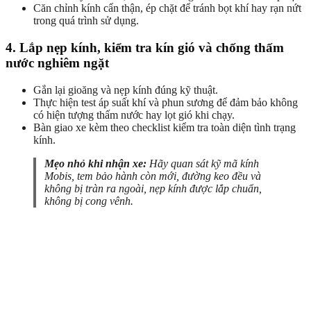
Căn chỉnh kính cẩn thận, ép chặt để tránh bọt khí hay rạn nứt
trong quá trình sử dụng.
4. Lắp nẹp kính, kiểm tra kín gió và chống thấm
nước nghiêm ngặt
Gắn lại gioăng và nẹp kính đúng kỹ thuật.
Thực hiện test áp suất khí và phun sương để đảm bảo không
có hiện tượng thấm nước hay lọt gió khi chạy.
Bàn giao xe kèm theo checklist kiểm tra toàn diện tình trạng
kính.
Mẹo nhỏ khi nhận xe:
Hãy quan sát kỹ mã kính
Mobis, tem bảo hành còn mới, đường keo đều và
không bị tràn ra ngoài, nẹp kính được lắp chuẩn,
không bị cong vênh.