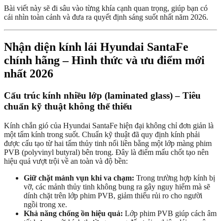
Bài viết này sẽ đi sâu vào từng khía cạnh quan trọng, giúp bạn có
cái nhìn toàn cảnh và đưa ra quyết định sáng suốt nhất năm 2026.
Nhận diện kính lái Hyundai SantaFe
chính hãng – Hình thức và ưu điểm mới
nhất 2026
Cấu trúc kính nhiều lớp (laminated glass) – Tiêu
chuẩn kỹ thuật không thể thiếu
Kính chắn gió của Hyundai SantaFe hiện đại không chỉ đơn giản là
một tấm kính trong suốt. Chuẩn kỹ thuật đã quy định kính phải
được cấu tạo từ hai tấm thủy tinh nối liền bằng một lớp màng phim
PVB (polyvinyl butyral) bên trong. Đây là điểm mấu chốt tạo nên
hiệu quả vượt trội về an toàn và độ bền:
Giữ chặt mảnh vụn khi va chạm:
Trong trường hợp kính bị
vỡ, các mảnh thủy tinh không bung ra gây nguy hiểm mà sẽ
dính chặt trên lớp phim PVB, giảm thiểu rủi ro cho người
ngồi trong xe.
Khả năng chống ồn hiệu quả:
Lớp phim PVB giúp cách âm