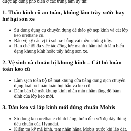
được áp dụng phổ biến ở các trung tâm uy tín:
1. Tháo kính cũ an toàn, không làm trầy xước hay
hư hại sơn xe
Sử dụng dụng cụ chuyên dụng để tháo gỡ nẹp kính và cắt lớp
keo urethane cũ.
Bảo vệ kỹ các vị trí sơn xe bằng vải mềm chống trầy.
Hạn chế tối đa việc tác động lực mạnh nhằm tránh làm biến
dạng khung kính hoặc trầy hỏng sơn xe.
2. Vệ sinh và chuẩn bị khung kính – Cắt bỏ hoàn
toàn keo cũ
Làm sạch toàn bộ bề mặt khung cửa bằng dung dịch chuyên
dụng loại bỏ hoàn toàn bụi bẩn và keo cũ.
Đảm bảo bề mặt khung kính nhẵn mịn nhằm tăng độ bám
dính của lớp keo mới.
3. Dán keo và lắp kính mới đúng chuẩn Mobis
Sử dụng keo urethane chính hãng, bơm đều với độ dày đúng
tiêu chuẩn của Hyundai.
Kiểm tra kỹ mã kính, tem nhãn hãng Mobis trước khi lắp đặt.