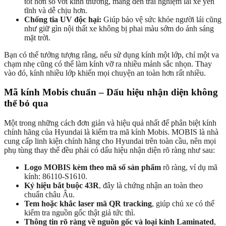
tốt hơn so với kính thường, mang đến trải nghiệm lái xe yên
tĩnh và dễ chịu hơn.
Chống tia UV độc hại:
Giúp bảo vệ sức khỏe người lái cũng
như giữ gìn nội thất xe không bị phai màu sớm do ánh sáng
mặt trời.
Bạn có thể tưởng tượng rằng, nếu sử dụng kính một lớp, chỉ một va
chạm nhẹ cũng có thể làm kính vỡ ra nhiều mảnh sắc nhọn. Thay
vào đó, kính nhiều lớp khiến mọi chuyện an toàn hơn rất nhiều.
Mã kính Mobis chuẩn – Dấu hiệu nhận diện không
thể bỏ qua
Một trong những cách đơn giản và hiệu quả nhất để phân biệt kính
chính hãng của Hyundai là kiểm tra mã kính Mobis. MOBIS là nhà
cung cấp linh kiện chính hãng cho Hyundai trên toàn cầu, nên mọi
phụ tùng thay thế đều phải có dấu hiệu nhận diện rõ ràng như sau:
Logo MOBIS kèm theo mã số sản phẩm
rõ ràng, ví dụ mã
kính: 86110-S1610.
Ký hiệu bắt buộc 43R
, đây là chứng nhận an toàn theo
chuẩn châu Âu.
Tem hoặc khắc laser mã QR tracking
, giúp chủ xe có thể
kiểm tra nguồn gốc thật giả tức thì.
Thông tin rõ ràng về nguồn gốc và loại kính Laminated
,