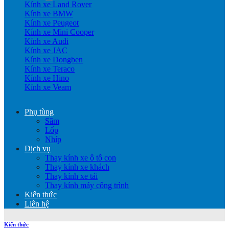
Kính xe Land Rover
Kính xe BMW
Kính xe Peugeot
Kính xe Mini Cooper
Kính xe Audi
Kính xe JAC
Kính xe Dongben
Kính xe Teraco
Kính xe Hino
Kính xe Veam
Phụ tùng
Săm
Lốp
Nhíp
Dịch vụ
Thay kính xe ô tô con
Thay kính xe khách
Thay kính xe tải
Thay kính máy công trình
Kiến thức
Liên hệ
Kiến thức