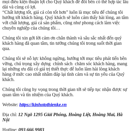
mọi điều kiện thuận lợi cho Quý khách để đôi bên có thể hợp tác lâu
dài và cùng có lợi.
“Chất lượng tốt, giá cả còn tốt hơn” luôn là mục tiêu để chúng tôi
hướng tới khách hàng. Quý khách sẽ luôn cảm thấy hài lòng, an tâm
với chất lượng, giá cả sản phẩm, cũng như phong cách làm việc
chuyên nghiệp của chúng tôi…
Chúng tôi xin gởi lời cảm ơn chân thành và sâu sắc nhất đến quý
khách hàng đã quan tâm, tin tưởng chúng tôi trong suốt thời gian
qua.
Chúng tôi sẽ nỗ lực không ngừng, hướng tới mục tiêu phát tiển bên
vững, chú trọng xây dựng chính sách chăm sóc khách hàng, mang
lại những ưu đãi có giá trị thiết thực để luôn làm hài lòng khách
hàng ở mức cao nhất nhằm đáp lại tình cảm và sự tin yêu của Quý
khách.
Chúng tôi cũng hy vọng trong thời gian tới sẽ tiếp tục nhận được sự
quan tâm và tín nhiệm của Quý khách.
Website:
https://kinhotothienke.vn
Địa chỉ:
12 Ngõ 1295 Giải Phóng, Hoàng Liệt, Hoàng Mai, Hà
Nội
Hotline:
093 666 9983