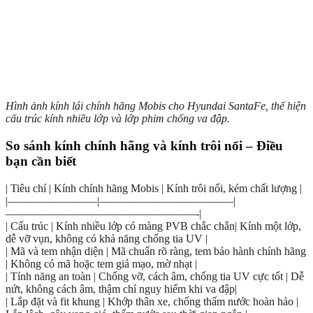
Hình ảnh kính lái chính hãng Mobis cho Hyundai SantaFe, thể hiện
cấu trúc kính nhiều lớp và lớp phim chống va đập.
So sánh kính chính hãng và kính trôi nổi – Điều
bạn cần biết
| Tiêu chí | Kính chính hãng Mobis | Kính trôi nổi, kém chất lượng |
|————————|————————————|
—————————————————-|
| Cấu trúc | Kính nhiều lớp có màng PVB chắc chắn| Kính một lớp,
dễ vỡ vụn, không có khả năng chống tia UV |
| Mã và tem nhận diện | Mã chuẩn rõ ràng, tem bảo hành chính hãng
| Không có mã hoặc tem giả mạo, mờ nhạt |
| Tính năng an toàn | Chống vỡ, cách âm, chống tia UV cực tốt | Dễ
nứt, không cách âm, thậm chí nguy hiểm khi va đập|
| Lắp đặt và fit khung | Khớp thân xe, chống thấm nước hoàn hảo |