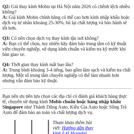
Q2:
Giá thay kính Mobis tại Hà Nội năm 2026 có chênh lệch nhiều
không?
A:
Giá kính Mobis chính hãng có thể cao hơn kính nhập khẩu hoặc
dịch vụ tư nhân khoảng 25-30%, bù lại chất lượng và bảo hành sẽ
tốt hơn.
Q3:
Có nên chọn dịch vụ thay kính tận nơi không?
A:
Bạn có thể chọn, tuy nhiên hãy đảm bảo trung tâm có kỹ thuật
viên chuyên nghiệp, sử dụng kính chuẩn và kiểm tra kỹ trước khi
bàn giao xe.
Q4:
Thời gian thay kính mất bao lâu?
A:
Trung bình khoảng 3-4 tiếng, bao gồm làm sạch và kiểm tra chất
lượng. Một số trung tâm chuyên nghiệp có thể làm nhanh hơn
nhưng vẫn đảm bảo kỹ thuật.
Bạn nên ưu tiên lựa chọn các địa chỉ có đánh giá khách hàng thực
tế, chuyên sử dụng kính
Mobis chuẩn hoặc hàng nhập khẩu
Singapore
như Thành Dũng Auto, Kiều Gia Auto hoặc Sông Trà
Auto để đảm bảo an toàn và chất lượng dịch vụ.
Tham khảo thêm bài
viết:
Hướng dẫn thay
kính ô tô Hyundai