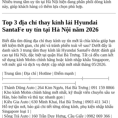
Nhiều trung tâm uy tín tại Hà Nội hiện đang phân phối dòng kính
này, giúp khách hàng có thêm lựa chọn phù hợp.
Top 3 địa chỉ thay kính lái Hyundai
SantaFe uy tín tại Hà Nội năm 2026
Biết đâu tìm đúng địa chỉ thay kính uy tín mới là chìa khóa giúp bạn
tiết kiệm thời gian, chi phí và tránh phiền toái về sau? Dưới đây là
danh sách 3 trung tâm thay kính lái Hyundai SantaFe được đánh giá
cao tại Hà Nội, đặc biệt tại quận Hai Bà Trưng. Tất cả đều cam kết
sử dụng kính Mobis chính hãng hoặc kính nhập khẩu Singapore,
với mức giá và dịch vụ được cập nhật mới nhất tháng 05/2026.
| Trung tâm | Địa chỉ | Hotline | Điểm mạnh |
|——————-|————————————-|——————|
—————————————————-|
| Thành Dũng Auto | 264 Kim Ngưu, Hai Bà Trưng | 091 159 8866
| Kho kính Mobis chính hãng mới nhất, kỹ thuật viên chuyên sâu xe
Hàn, bảo hiểm và thủ tục nhanh gọn |
| Kiều Gia Auto | 630 Minh Khai, Hai Bà Trưng | 0903 411 343 |
Hỗ trợ tận nơi, báo giá chi tiết từng dòng kính, phụ kiện nhập khẩu
Singapore loại 1 |
| Sông Trà Auto | 160 Trần Duy Hưng, Cầu Giấy | 0982 069 366 |