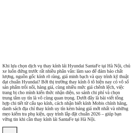
Khi lựa chọn dịch vụ thay kính lái Hyundai SantaFe tại Hà Nội, chủ
xe luôn đứng trước rất nhiều phân vân: làm sao để đảm bảo chất
lượng, nguồn gốc kính rõ ràng, giá minh bạch và quy trình kỹ thuật
đạt chuẩn Hyundai? Bởi thị trường thay kính ô tô hiện nay có vô số
sản phẩm trôi nổi, hàng giả, cùng nhiều mức giá chênh lệch, việc
trang bị cho mình kiến thức nhận diện, so sánh chi phí và chọn
trung tâm uy tín là vô cùng quan trọng. Dưới đây là bài viết tổng
hợp chi tiết từ cấu tạo kính, cách nhận biết kính Mobis chính hãng,
danh sách địa chỉ thay kính uy tín kèm bảng giá mới nhất và những
mẹo kiểm tra phụ kiện, quy trình lắp đặt chuẩn 2026 – giúp bạn
vững tin khi cần thay kính lái SantaFe tại Hà Nội.