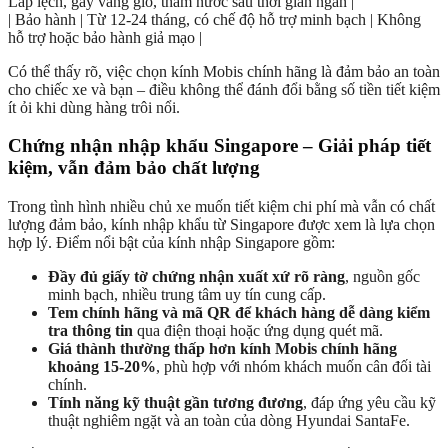
Lắp lệch, gây vang gió, thấm nước sau thời gian ngắn |
| Bảo hành | Từ 12-24 tháng, có chế độ hỗ trợ minh bạch | Không
hỗ trợ hoặc bảo hành giả mạo |
Có thể thấy rõ, việc chọn kính Mobis chính hãng là đảm bảo an toàn
cho chiếc xe và bạn – điều không thể đánh đổi bằng số tiền tiết kiệm
ít ỏi khi dùng hàng trôi nổi.
Chứng nhận nhập khẩu Singapore – Giải pháp tiết
kiệm, vẫn đảm bảo chất lượng
Trong tình hình nhiều chủ xe muốn tiết kiệm chi phí mà vẫn có chất
lượng đảm bảo, kính nhập khẩu từ Singapore được xem là lựa chọn
hợp lý. Điểm nổi bật của kính nhập Singapore gồm:
Đầy đủ giấy tờ chứng nhận xuất xứ rõ ràng
, nguồn gốc
minh bạch, nhiều trung tâm uy tín cung cấp.
Tem chính hãng và mã QR để khách hàng dễ dàng kiểm
tra thông tin
qua điện thoại hoặc ứng dụng quét mã.
Giá thành thường thấp hơn kính Mobis chính hãng
khoảng 15-20%
, phù hợp với nhóm khách muốn cân đối tài
chính.
Tính năng kỹ thuật gần tương đương
, đáp ứng yêu cầu kỹ
thuật nghiêm ngặt và an toàn của dòng Hyundai SantaFe.