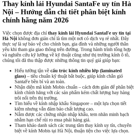
Thay kính lái Hyundai SantaFe uy tín Hà
Nội – Hướng dẫn chi tiết phân biệt kính
chính hãng năm 2026
Việc chọn được địa chỉ
thay kính lái Hyundai SantaFe uy tín tại
Hà Nội
không đơn giản chỉ là tìm một nơi có dịch vụ rẻ nhất. Đây
thực sự là sự bảo vệ cho chính bạn, gia đình và những người thân
yêu khi tham gia giao thông trên đường. Trong hành trình tổng hợp
và nghiên cứu kỹ lưỡng về kỹ thuật cũng như thị trường kính ô tô,
chúng tôi đã thu thập được những thông tin quý giá giúp bạn:
Hiểu tường tận về
cấu trúc kính nhiều lớp (laminated
glass)
– tiêu chuẩn kỹ thuật bắt buộc, giúp kính chắn gió
SantaFe bền bỉ và an toàn.
Nhận diện mã kính Mobis chuẩn – cách đơn giản để phân biệt
kính chính hãng với các sản phẩm kém chất lượng hay hàng
trôi nổi trên thị trường.
Tìm hiểu về kính nhập khẩu Singapore – một lựa chọn tiết
kiệm nhưng vẫn đảm bảo chất lượng cao.
Nắm được các chứng nhận nhập khẩu, tem nhãn minh bạch
nhằm hạn chế rủi ro mua phải hàng giả.
Tham khảo danh sách các trung tâm thay kính uy tín, chuyên
biệt về kính Mobis tại Hà Nội, thuận tiện cho việc lựa chọn.