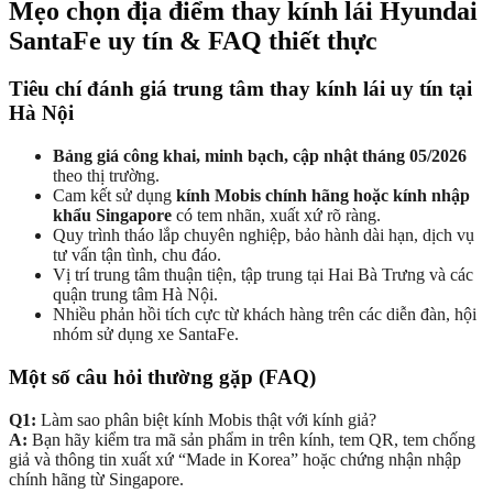
Mẹo chọn địa điểm thay kính lái Hyundai
SantaFe uy tín & FAQ thiết thực
Tiêu chí đánh giá trung tâm thay kính lái uy tín tại
Hà Nội
Bảng giá công khai, minh bạch, cập nhật tháng 05/2026
theo thị trường.
Cam kết sử dụng
kính Mobis chính hãng hoặc kính nhập
khẩu Singapore
có tem nhãn, xuất xứ rõ ràng.
Quy trình tháo lắp chuyên nghiệp, bảo hành dài hạn, dịch vụ
tư vấn tận tình, chu đáo.
Vị trí trung tâm thuận tiện, tập trung tại Hai Bà Trưng và các
quận trung tâm Hà Nội.
Nhiều phản hồi tích cực từ khách hàng trên các diễn đàn, hội
nhóm sử dụng xe SantaFe.
Một số câu hỏi thường gặp (FAQ)
Q1:
Làm sao phân biệt kính Mobis thật với kính giả?
A:
Bạn hãy kiểm tra mã sản phẩm in trên kính, tem QR, tem chống
giả và thông tin xuất xứ “Made in Korea” hoặc chứng nhận nhập
chính hãng từ Singapore.