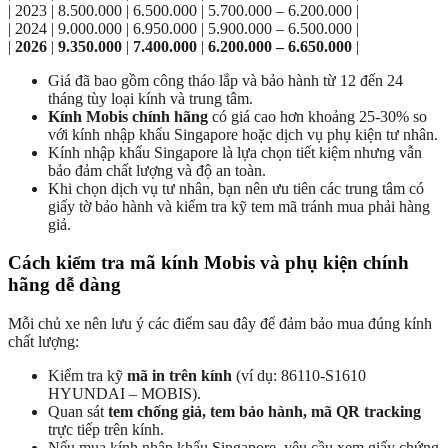
| 2023 | 8.500.000 | 6.500.000 | 5.700.000 – 6.200.000 |
| 2024 | 9.000.000 | 6.950.000 | 5.900.000 – 6.500.000 |
|
2026
|
9.350.000
|
7.400.000
|
6.200.000 – 6.650.000
|
Giá đã bao gồm công tháo lắp và bảo hành từ 12 đến 24
tháng tùy loại kính và trung tâm.
Kính Mobis chính hãng
có giá cao hơn khoảng 25-30% so
với kính nhập khẩu Singapore hoặc dịch vụ phụ kiện tư nhân.
Kính nhập khẩu Singapore là lựa chọn tiết kiệm nhưng vẫn
bảo đảm chất lượng và độ an toàn.
Khi chọn dịch vụ tư nhân, bạn nên ưu tiên các trung tâm có
giấy tờ bảo hành và kiểm tra kỹ tem mã tránh mua phải hàng
giả.
Cách kiểm tra mã kính Mobis và phụ kiện chính
hãng dễ dàng
Mỗi chủ xe nên lưu ý các điểm sau đây để đảm bảo mua đúng kính
chất lượng:
Kiểm tra kỹ
mã in trên kính
(ví dụ: 86110-S1610
HYUNDAI – MOBIS).
Quan sát
tem chống giả, tem bảo hành, mã QR tracking
trực tiếp trên kính.
Nếu mua kính nhập khẩu Singapore, yêu cầu xem giấy chứng