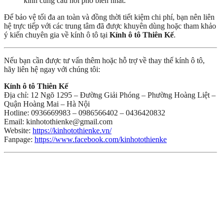
kính cùng câu hỏi phổ biến nhất.
Để bảo vệ tối đa an toàn và đồng thời tiết kiệm chi phí, bạn nên liên
hệ trực tiếp với các trung tâm đã được khuyên dùng hoặc tham khảo
ý kiến chuyên gia về kính ô tô tại
Kính ô tô Thiên Kế
.
Nếu bạn cần được tư vấn thêm hoặc hỗ trợ về thay thế kính ô tô,
hãy liên hệ ngay với chúng tôi:
Kính ô tô Thiên Kế
Địa chỉ: 12 Ngõ 1295 – Đường Giải Phóng – Phường Hoàng Liệt –
Quận Hoàng Mai – Hà Nội
Hotline: 0936669983 – 0986566402 – 0436420832
Email: kinhotothienke@gmail.com
Website:
https://kinhotothienke.vn/
Fanpage:
https://www.facebook.com/kinhotothienke