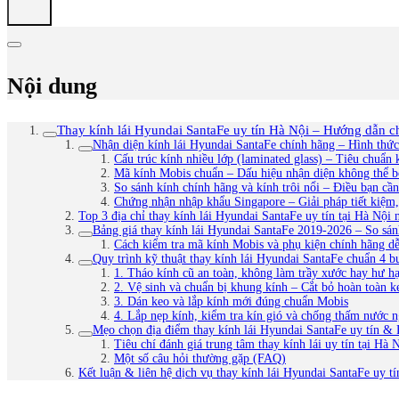
Nội dung
Thay kính lái Hyundai SantaFe uy tín Hà Nội – Hướng dẫn ch
Nhận diện kính lái Hyundai SantaFe chính hãng – Hình thứ
Cấu trúc kính nhiều lớp (laminated glass) – Tiêu chuẩn 
Mã kính Mobis chuẩn – Dấu hiệu nhận diện không thể b
So sánh kính chính hãng và kính trôi nổi – Điều bạn cần
Chứng nhận nhập khẩu Singapore – Giải pháp tiết kiệm
Top 3 địa chỉ thay kính lái Hyundai SantaFe uy tín tại Hà Nội
Bảng giá thay kính lái Hyundai SantaFe 2019-2026 – So sánh
Cách kiểm tra mã kính Mobis và phụ kiện chính hãng d
Quy trình kỹ thuật thay kính lái Hyundai SantaFe chuẩn 4 
1. Tháo kính cũ an toàn, không làm trầy xước hay hư hạ
2. Vệ sinh và chuẩn bị khung kính – Cắt bỏ hoàn toàn k
3. Dán keo và lắp kính mới đúng chuẩn Mobis
4. Lắp nẹp kính, kiểm tra kín gió và chống thấm nước 
Mẹo chọn địa điểm thay kính lái Hyundai SantaFe uy tín & 
Tiêu chí đánh giá trung tâm thay kính lái uy tín tại Hà 
Một số câu hỏi thường gặp (FAQ)
Kết luận & liên hệ dịch vụ thay kính lái Hyundai SantaFe uy t