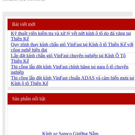
Bài viết mới
Kỹ thuật viên kiểm tra và xử lý vết nứt kính ô tô do đá văng tại
Thiên Kế
Quy trình thay kính chắn gió VinFast tại Kính ô tô Thiên Kế với
công nghệ hiện đại
Lắp đặt kính chắn gió VinFast chuyên nghiệp tại Kính Ô Tô
Thiên Kế
Thi công lắp đặt kính VinFast chính hãng tại gara ô tô chuyên
nghiệp
Thi công lắp đặt kính VinFast chuẩn ADAS và cảm biến mưa tại
Kính ô tô Thiên Kế
Sản phẩm nổi bật
Kính xe Samco Giường Nằm