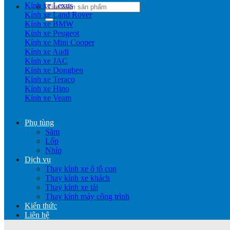
Kính xe Lexus
Tìm
Kính xe Land Rover
kiếm:
Kính xe BMW
Kính xe Peugeot
Kính xe Mini Cooper
Kính xe Audi
Kính xe JAC
Kính xe Dongben
Kính xe Teraco
Kính xe Hino
Kính xe Veam
Phụ tùng
Săm
Lốp
Nhíp
Dịch vụ
Thay kính xe ô tô con
Thay kính xe khách
Thay kính xe tải
Thay kính máy công trình
Kiến thức
Liên hệ