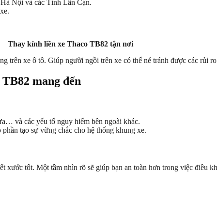
ện Hà Nội và các Tỉnh Lân Cận.
xe.
Thay kính liền xe Thaco TB82 tận nơi
g trên xe ô tô. Giúp người ngồi trên xe có thể né tránh được các rủi ro
o TB82 mang đến
mưa… và các yếu tố nguy hiểm bên ngoài khác.
óp phần tạo sự vững chắc cho hệ thống khung xe.
ết xước tốt. Một tầm nhìn rõ sẽ giúp bạn an toàn hơn trong việc điều k