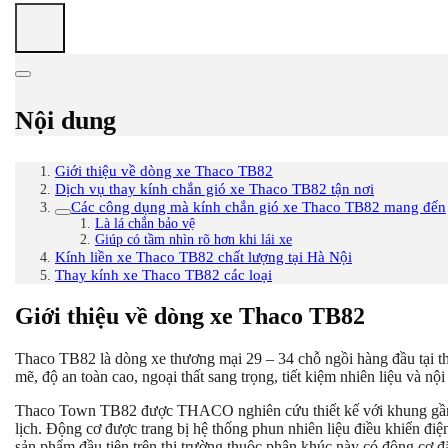
Nội dung
Giới thiệu về dòng xe Thaco TB82
Dịch vụ thay kính chắn gió xe Thaco TB82 tận nơi
Các công dụng mà kính chắn gió xe Thaco TB82 mang đến
Là lá chắn bảo vệ
Giúp có tầm nhìn rõ hơn khi lái xe
Kính liền xe Thaco TB82 chất lượng tại Hà Nội
Thay kính xe Thaco TB82 các loại
Giới thiệu về dòng xe Thaco TB82
Thaco TB82 là dòng xe thương mại 29 – 34 chỗ ngồi hàng đầu tại thị
mẽ, độ an toàn cao, ngoại thất sang trọng, tiết kiệm nhiên liệu và nộ
Thaco Town TB82 được THACO nghiên cứu thiết kế với khung gầm ho
lịch. Động cơ được trang bị hệ thống phun nhiên liệu điều khiển điện 
sản phẩm đầu tiên trên thị trường thuộc phân khúc này có động cơ đặt