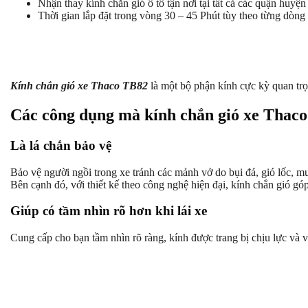
Nhận thay kính chắn gió ô tô tận nơi tại tất cả các quận huy
Thời gian lắp đặt trong vòng 30 – 45 Phút tùy theo từng dòng 
Kính chắn gió xe Thaco TB82
là một bộ phận kính cực kỳ quan trọn
Các công dụng mà kính chắn gió xe Thac
Là lá chắn bảo vệ
Bảo vệ người ngồi trong xe tránh các mảnh vở do bụi đá, gió lốc, 
Bên cạnh đó, với thiết kế theo công nghệ hiện đại, kính chắn gió g
Giúp có tầm nhìn rõ hơn khi lái xe
Cung cấp cho bạn tầm nhìn rõ ràng, kính được trang bị chịu lực và v