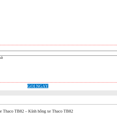
hất
GỌI NGAY
 xe Thaco TB82 – Kính hông xe Thaco TB82