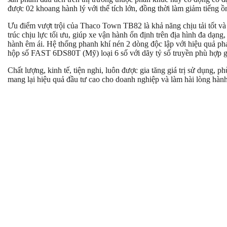
được 02 khoang hành lý với thể tích lớn, đồng thời làm giảm tiếng ồ
Ưu điểm vượt trội của Thaco Town TB82 là khả năng chịu tải tốt v
trúc chịu lực tối ưu, giúp xe vận hành ổn định trên địa hình đa d
hành êm ái. Hệ thống phanh khí nén 2 dòng độc lập với hiệu quả ph
hộp số FAST 6DS80T (Mỹ) loại 6 số với dãy tỷ số truyền phù hợp gi
Chất lượng, kinh tế, tiện nghi, luôn được gia tăng giá trị sử dụng,
mang lại hiệu quả đầu tư cao cho doanh nghiệp và làm hài lòng hành