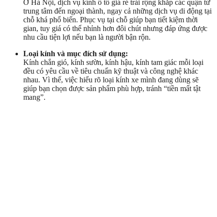
Ở Hà Nội, dịch vụ kính ô tô giá rẻ trải rộng khắp các quận từ
trung tâm đến ngoại thành, ngay cả những dịch vụ di động tại
chỗ khá phổ biến. Phục vụ tại chỗ giúp bạn tiết kiệm thời
gian, tuy giá có thể nhỉnh hơn đôi chút nhưng đáp ứng được
nhu cầu tiện lợi nếu bạn là người bận rộn.
Loại kính và mục đích sử dụng:
Kính chắn gió, kính sườn, kính hậu, kính tam giác mỗi loại
đều có yêu cầu về tiêu chuẩn kỹ thuật và công nghệ khác
nhau. Vì thế, việc hiểu rõ loại kính xe mình đang dùng sẽ
giúp bạn chọn được sản phẩm phù hợp, tránh “tiền mất tật
mang”.