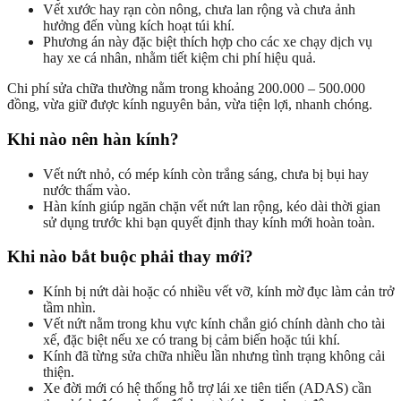
Vết xước hay rạn còn nông, chưa lan rộng và chưa ảnh
hưởng đến vùng kích hoạt túi khí.
Phương án này đặc biệt thích hợp cho các xe chạy dịch vụ
hay xe cá nhân, nhằm tiết kiệm chi phí hiệu quả.
Chi phí sửa chữa thường nằm trong khoảng 200.000 – 500.000
đồng, vừa giữ được kính nguyên bản, vừa tiện lợi, nhanh chóng.
Khi nào nên hàn kính?
Vết nứt nhỏ, có mép kính còn trắng sáng, chưa bị bụi hay
nước thấm vào.
Hàn kính giúp ngăn chặn vết nứt lan rộng, kéo dài thời gian
sử dụng trước khi bạn quyết định thay kính mới hoàn toàn.
Khi nào bắt buộc phải thay mới?
Kính bị nứt dài hoặc có nhiều vết vỡ, kính mờ đục làm cản trở
tầm nhìn.
Vết nứt nằm trong khu vực kính chắn gió chính dành cho tài
xế, đặc biệt nếu xe có trang bị cảm biến hoặc túi khí.
Kính đã từng sửa chữa nhiều lần nhưng tình trạng không cải
thiện.
Xe đời mới có hệ thống hỗ trợ lái xe tiên tiến (ADAS) cần