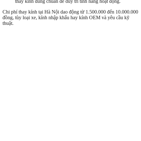
thay kính đúng chuẩn để duy trì tính năng hoạt động.
Chi phí thay kính tại Hà Nội dao động từ 1.500.000 đến 10.000.000
đồng, tùy loại xe, kính nhập khẩu hay kính OEM và yêu cầu kỹ
thuật.