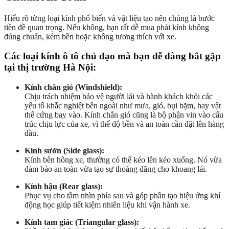
Hiểu rõ từng loại kính phổ biến và vật liệu tạo nên chúng là bước
tiền đề quan trọng. Nếu không, bạn rất dễ mua phải kính không
đúng chuẩn, kém bền hoặc không tương thích với xe.
Các loại kính ô tô chủ đạo mà bạn dễ dàng bắt gặp
tại thị trường Hà Nội:
Kính chắn gió (Windshield):
Chịu trách nhiệm bảo vệ người lái và hành khách khỏi các
yếu tố khắc nghiệt bên ngoài như mưa, gió, bụi bặm, hay vật
thể cứng bay vào. Kính chắn gió cũng là bộ phận vin vào cấu
trúc chịu lực của xe, vì thế độ bền và an toàn cần đặt lên hàng
đầu.
Kính sườn (Side glass):
Kính bên hông xe, thường có thể kéo lên kéo xuống. Nó vừa
đảm bảo an toàn vừa tạo sự thoáng đãng cho khoang lái.
Kính hậu (Rear glass):
Phục vụ cho tầm nhìn phía sau và góp phần tạo hiệu ứng khí
động học giúp tiết kiệm nhiên liệu khi vận hành xe.
Kính tam giác (Triangular glass):