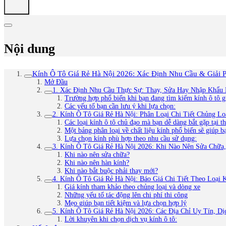
Nội dung
Kính Ô Tô Giá Rẻ Hà Nội 2026: Xác Định Nhu Cầu & Giải 
Mở Đầu
1. Xác Định Nhu Cầu Thực Sự: Thay, Sửa Hay Nhập Khẩu 
Trường hợp phổ biến khi bạn đang tìm kiếm kính ô tô g
Các yếu tố bạn cần lưu ý khi lựa chọn:
2. Kính Ô Tô Giá Rẻ Hà Nội: Phân Loại Chi Tiết Chủng Lo
Các loại kính ô tô chủ đạo mà bạn dễ dàng bắt gặp tại t
Một bảng phân loại về chất liệu kính phổ biến sẽ giúp b
Lựa chọn kính phù hợp theo nhu cầu sử dụng:
3. Kính Ô Tô Giá Rẻ Hà Nội 2026: Khi Nào Nên Sửa Chữa
Khi nào nên sửa chữa?
Khi nào nên hàn kính?
Khi nào bắt buộc phải thay mới?
4. Kính Ô Tô Giá Rẻ Hà Nội: Báo Giá Chi Tiết Theo Loại
Giá kính tham khảo theo chủng loại và dòng xe
Những yếu tố tác động lên chi phí thi công
Mẹo giúp bạn tiết kiệm và lựa chọn hợp lý
5. Kính Ô Tô Giá Rẻ Hà Nội 2026: Các Địa Chỉ Uy Tín, Dị
Lời khuyên khi chọn dịch vụ kính ô tô: