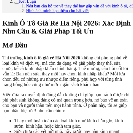
Kết Luận
Nếu bạn cần hỗ trợ về thay thế hay gặp vấn đề với kính ô tô, đ
Hình ảnh minh họa thêm cho bài viết
Kính Ô Tô Giá Rẻ Hà Nội 2026: Xác Định
Nhu Cầu & Giải Pháp Tối Ưu
Mở Đầu
Thị trường
kính ô tô giá rẻ Hà Nội 2026
không chỉ phong phú về
loại kính và dịch vụ, mà còn đa dạng về giải pháp thay thế, sửa
chữa, kể cả kính nhập khẩu chính hãng. Thế nhưng, câu hỏi cốt lõi
vẫn là: Bạn nên sửa, thay mới hay chọn kính nhập khẩu? Mỗi lựa
chọn đều có những ưu nhược điểm riêng, phù hợp với từng tình
trạng hỏng hóc cũng như mức ngân sách khác nhau.
Việc đưa ra quyết định đúng đắn không chỉ giúp bạn tránh được chi
phí phát sinh không đáng có mà quan trọng hơn, nó bảo vệ an toàn
cho bạn và người thân trên mọi hành trình. Ở phần này, tôi sẽ giúp
bạn phân biệt rõ 3 nhu cầu chính:
Thay mới hoàn toàn các loại kính như kính chắn gió, kính
sườn, kính hậu, hoặc kính tam giác.
Sửa chữa các vết nứt nhỏ, trầy xước hay hàn kính nhanh