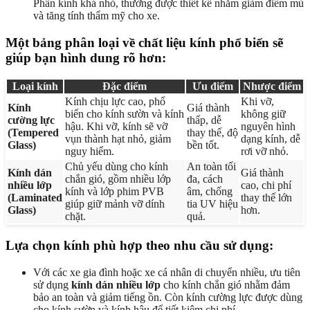
Phần kính khá nhỏ, thường được thiết kế nhằm giảm điểm mù
và tăng tính thẩm mỹ cho xe.
Một bảng phân loại về chất liệu kính phổ biến sẽ
giúp bạn hình dung rõ hơn:
Loại kính
Đặc điểm
Ưu điểm
Nhược điểm
Kính chịu lực cao, phổ
Khi vỡ,
Kính
Giá thành
biến cho kính sườn và kính
không giữ
cường lực
thấp, dễ
hậu. Khi vỡ, kính sẽ vỡ
nguyên hình
(Tempered
thay thế, độ
vụn thành hạt nhỏ, giảm
dạng kính, dễ
Glass)
bền tốt.
nguy hiểm.
rơi vỡ nhỏ.
Chủ yếu dùng cho kính
An toàn tối
Kính dán
Giá thành
chắn gió, gồm nhiều lớp
đa, cách
nhiều lớp
cao, chi phí
kính và lớp phim PVB
âm, chống
(Laminated
thay thế lớn
giúp giữ mảnh vỡ dính
tia UV hiệu
Glass)
hơn.
chặt.
quả.
Lựa chọn kính phù hợp theo nhu cầu sử dụng:
Với các xe gia đình hoặc xe cá nhân di chuyển nhiều, ưu tiên
sử dụng
kính dán nhiều lớp
cho kính chắn gió nhằm đảm
bảo an toàn và giảm tiếng ồn. Còn kính cường lực được dùng
cho kính sườn và kính hậu để tiết kiệm chi phí.