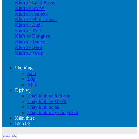
Kính xe Land Rover
Kính xe BMW
Kính xe Peugeot
Kính xe Mini Cooper
Kính xe Audi
Kính xe JAC
Kính xe Dongben
Kính xe Teraco
Kính xe Hino
Kính xe Veam
Phụ tùng
Săm
Lốp
Nhíp
Dịch vụ
Thay kính xe ô tô con
Thay kính xe khách
Thay kính xe tải
Thay kính máy công trình
Kiến thức
Liên hệ
Kiến thức