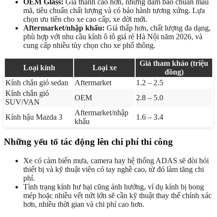
OEM Glass:
Giá thành cao hơn, nhưng đảm bảo chuẩn mẫu
mã, tiêu chuẩn chất lượng và có bảo hành tương xứng. Lựa
chọn ưu tiên cho xe cao cấp, xe đời mới.
Aftermarket/nhập khẩu:
Giá thấp hơn, chất lượng đa dạng,
phù hợp với nhu cầu kính ô tô giá rẻ Hà Nội năm 2026, và
cung cấp nhiều tùy chọn cho xe phổ thông.
Giá tham khảo (triệu
Loại kính
Loại xe
đồng)
Kính chắn gió sedan
Aftermarket
1.2 – 2.5
Kính chắn gió
OEM
2.8 – 5.0
SUV/VAN
Aftermarket/nhập
Kính hậu Mazda 3
1.6 – 3.4
khẩu
Những yếu tố tác động lên chi phí thi công
Xe có cảm biến mưa, camera hay hệ thống ADAS sẽ đòi hỏi
thiết bị và kỹ thuật viên có tay nghề cao, từ đó làm tăng chi
phí.
Tình trạng kính hư hại cũng ảnh hưởng, ví dụ kính bị bong
mép hoặc nhiều vết nứt lớn sẽ cần kỹ thuật thay thế chính xác
hơn, nhiều thời gian và chi phí cao hơn.