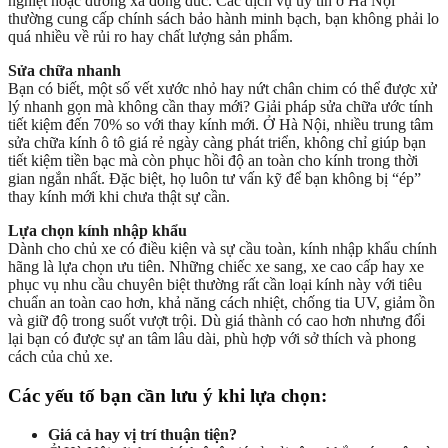
nghiệt hoặc đường xá đông đúc. Các dịch vụ uy tín ở Hà Nội
thường cung cấp chính sách bảo hành minh bạch, bạn không phải lo
quá nhiều về rủi ro hay chất lượng sản phẩm.
Sửa chữa nhanh
Bạn có biết, một số vết xước nhỏ hay nứt chân chim có thể được xử
lý nhanh gọn mà không cần thay mới? Giải pháp sửa chữa ước tính
tiết kiệm đến 70% so với thay kính mới. Ở Hà Nội, nhiều trung tâm
sửa chữa kính ô tô giá rẻ ngày càng phát triển, không chỉ giúp bạn
tiết kiệm tiền bạc mà còn phục hồi độ an toàn cho kính trong thời
gian ngắn nhất. Đặc biệt, họ luôn tư vấn kỹ để bạn không bị “ép”
thay kính mới khi chưa thật sự cần.
Lựa chọn kính nhập khẩu
Dành cho chủ xe có điều kiện và sự cầu toàn, kính nhập khẩu chính
hãng là lựa chọn ưu tiên. Những chiếc xe sang, xe cao cấp hay xe
phục vụ nhu cầu chuyên biệt thường rất cần loại kính này với tiêu
chuẩn an toàn cao hơn, khả năng cách nhiệt, chống tia UV, giảm ồn
và giữ độ trong suốt vượt trội. Dù giá thành có cao hơn nhưng đổi
lại bạn có được sự an tâm lâu dài, phù hợp với sở thích và phong
cách của chủ xe.
Các yếu tố bạn cần lưu ý khi lựa chọn:
Giá cả hay vị trí thuận tiện?