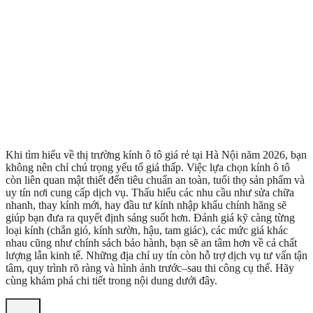
Khi tìm hiểu về thị trường kính ô tô giá rẻ tại Hà Nội năm 2026, bạn
không nên chỉ chú trọng yếu tố giá thấp. Việc lựa chọn kính ô tô
còn liên quan mật thiết đến tiêu chuẩn an toàn, tuổi thọ sản phẩm và
uy tín nơi cung cấp dịch vụ. Thấu hiểu các nhu cầu như sửa chữa
nhanh, thay kính mới, hay đầu tư kính nhập khẩu chính hãng sẽ
giúp bạn đưa ra quyết định sáng suốt hơn. Đánh giá kỹ càng từng
loại kính (chắn gió, kính sườn, hậu, tam giác), các mức giá khác
nhau cũng như chính sách bảo hành, bạn sẽ an tâm hơn về cả chất
lượng lẫn kinh tế. Những địa chỉ uy tín còn hỗ trợ dịch vụ tư vấn tận
tâm, quy trình rõ ràng và hình ảnh trước–sau thi công cụ thể. Hãy
cùng khám phá chi tiết trong nội dung dưới đây.