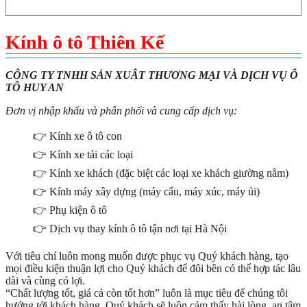
Kính ô tô Thiên Kế
CÔNG TY TNHH SẢN XUÂT THƯƠNG MẠI VÀ DỊCH VỤ Ô
TÔ HUY AN
Đơn vị nhập khẩu và phân phối và cung cấp dịch vụ:
👉 Kính xe ô tô con
👉 Kính xe tải các loại
👉 Kính xe khách (đặc biệt các loại xe khách giường nằm)
👉 Kính máy xây dựng (máy cẩu, máy xúc, máy ủi)
👉 Phụ kiện ô tô
👉 Dịch vụ thay kính ô tô tận nơi tại Hà Nội
Với tiêu chí luôn mong muốn được phục vụ Quý khách hàng, tạo
mọi điều kiện thuận lợi cho Quý khách để đôi bên có thể hợp tác lâu
dài và cùng có lợi.
“Chất lượng tốt, giá cả còn tốt hơn” luôn là mục tiêu để chúng tôi
hướng tới khách hàng. Quý khách sẽ luôn cảm thấy hài lòng, an tâm