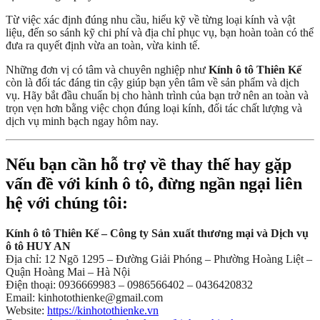
Từ việc xác định đúng nhu cầu, hiểu kỹ về từng loại kính và vật
liệu, đến so sánh kỹ chi phí và địa chỉ phục vụ, bạn hoàn toàn có thể
đưa ra quyết định vừa an toàn, vừa kinh tế.
Những đơn vị có tâm và chuyên nghiệp như
Kính ô tô Thiên Kế
còn là đối tác đáng tin cậy giúp bạn yên tâm về sản phẩm và dịch
vụ. Hãy bắt đầu chuẩn bị cho hành trình của bạn trở nên an toàn và
trọn vẹn hơn bằng việc chọn đúng loại kính, đối tác chất lượng và
dịch vụ minh bạch ngay hôm nay.
Nếu bạn cần hỗ trợ về thay thế hay gặp
vấn đề với kính ô tô, đừng ngần ngại liên
hệ với chúng tôi:
Kính ô tô Thiên Kế – Công ty Sản xuất thương mại và Dịch vụ
ô tô HUY AN
Địa chỉ: 12 Ngõ 1295 – Đường Giải Phóng – Phường Hoàng Liệt –
Quận Hoàng Mai – Hà Nội
Điện thoại: 0936669983 – 0986566402 – 0436420832
Email: kinhotothienke@gmail.com
Website:
https://kinhotothienke.vn