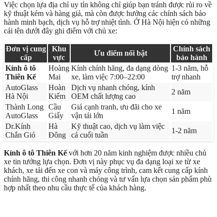
Việc chọn lựa địa chỉ uy tín không chỉ giúp bạn tránh được rủi ro về
kỹ thuật kém và hàng giả, mà còn được hưởng các chính sách bảo
hành minh bạch, dịch vụ hỗ trợ nhiệt tình. Ở Hà Nội hiện có những
cái tên dưới đây ghi điểm với chủ xe:
Đơn vị cung
Khu
Chính sách
Ưu điểm nổi bật
cấp
vực
bảo hành
Kính ô tô
Hoàng
Kính chính hãng, đa dạng dòng
1-3 năm, hỗ
Thiên Kế
Mai
xe, làm việc 7:00–22:00
trợ nhanh
AutoGlass
Hoàn
Dịch vụ nhanh chóng, kính
2 năm
Hà Nội
Kiếm
OEM chất lượng cao
Thành Long
Cầu
Giá cạnh tranh, ưu đãi cho xe
1 năm
AutoGlass
Giấy
vận tải lớn
Dr.Kính
Hà
Kỹ thuật cao, dịch vụ làm việc
1-2 năm
Chắn Gió
Đông
cả cuối tuần
Kính ô tô Thiên Kế
với hơn 20 năm kinh nghiệm được nhiều chủ
xe tin tưởng lựa chọn. Đơn vị này phục vụ đa dạng loại xe từ xe
khách, xe tải đến xe con và máy công trình, cam kết cung cấp kính
chính hãng, thi công nhanh chóng và tư vấn lựa chọn sản phẩm phù
hợp nhất theo nhu cầu thực tế của khách hàng.