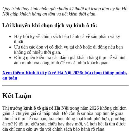
Quy trình thay kính chắn gió chuẩn kỹ thuật tại trung tâm uy tín Hà
Nội giúp khách hàng an tâm và tiết kiệm thời gian.
Lời khuyên khi chọn dịch vụ kính ô tô:
Hãy hỏi kỹ về chính sách bảo hành cả về sản phẩm và kỹ
thuật.
Ưu tiên các đơn vị có dịch vụ tại chỗ hoặc di động nếu bạn
không có nhiều thời gian.
Đừng quên kiểm tra các đánh giá khách hàng thực tế và hình
ảnh minh họa công trình để có cái nhìn khách quan.
Xem thêm: Kính ô tô giá rẻ Hà Nội 2026: lựa chọn thông minh,
an toàn
Kết Luận
Thị trường
kính ô tô giá rẻ Hà Nội
trong năm 2026 không chỉ đơn
giản là chuyện giá cả thấp nhất. Đó còn là sự hòa hợp tinh tế giữa
nhu cầu thực tế của bạn, lựa chọn đúng loại kính phù hợp, phương
án xử lý tối ưu giữa sửa chữa hay thay mới, và hơn hết là tìm được
địa chỉ cung cấp uy tín với chính sách bảo hành rõ ràng.