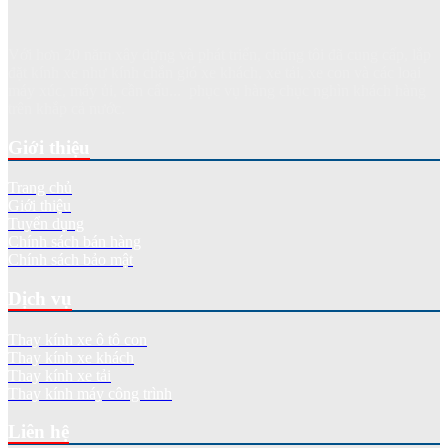
Với hơn 20 năm xây dựng và phát triển, chúng tôi đã cung cấp, lắp
đặt kính xe như kính chắn gió xe khách, xe tải, xe con và các loại
máy xúc, máy ủi, cần cẩu... phục vụ hàng chục nghìn khách hàng
trên khắp cả nước.
Giới thiệu
Trang chủ
Giới thiệu
Tuyển dụng
Chính sách bán hàng
Chính sách bảo mật
Dịch vụ
Thay kính xe ô tô con
Thay kính xe khách
Thay kính xe tải
Thay kính máy công trình
Liên hệ