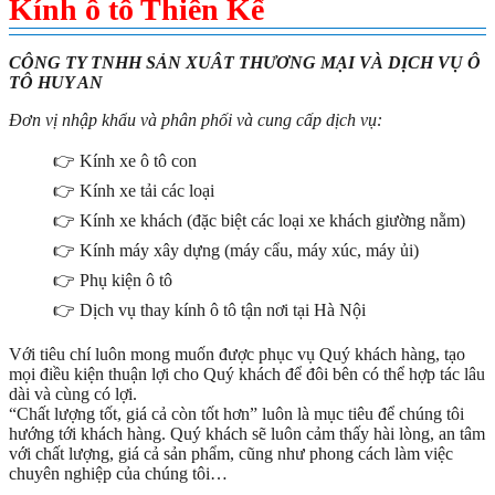
Kính ô tô Thiên Kế
CÔNG TY TNHH SẢN XUÂT THƯƠNG MẠI VÀ DỊCH VỤ Ô
TÔ HUY AN
Đơn vị nhập khẩu và phân phối và cung cấp dịch vụ:
👉 Kính xe ô tô con
👉 Kính xe tải các loại
👉 Kính xe khách (đặc biệt các loại xe khách giường nằm)
👉 Kính máy xây dựng (máy cẩu, máy xúc, máy ủi)
👉 Phụ kiện ô tô
👉 Dịch vụ thay kính ô tô tận nơi tại Hà Nội
Với tiêu chí luôn mong muốn được phục vụ Quý khách hàng, tạo
mọi điều kiện thuận lợi cho Quý khách để đôi bên có thể hợp tác lâu
dài và cùng có lợi.
“Chất lượng tốt, giá cả còn tốt hơn” luôn là mục tiêu để chúng tôi
hướng tới khách hàng. Quý khách sẽ luôn cảm thấy hài lòng, an tâm
với chất lượng, giá cả sản phẩm, cũng như phong cách làm việc
chuyên nghiệp của chúng tôi…