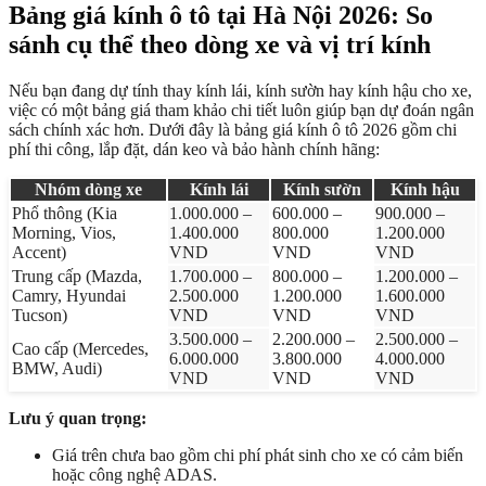
Bảng giá kính ô tô tại Hà Nội 2026: So
sánh cụ thể theo dòng xe và vị trí kính
Nếu bạn đang dự tính thay kính lái, kính sườn hay kính hậu cho xe,
việc có một bảng giá tham khảo chi tiết luôn giúp bạn dự đoán ngân
sách chính xác hơn. Dưới đây là bảng giá kính ô tô 2026 gồm chi
phí thi công, lắp đặt, dán keo và bảo hành chính hãng:
Nhóm dòng xe
Kính lái
Kính sườn
Kính hậu
Phổ thông (Kia
1.000.000 –
600.000 –
900.000 –
Morning, Vios,
1.400.000
800.000
1.200.000
Accent)
VND
VND
VND
Trung cấp (Mazda,
1.700.000 –
800.000 –
1.200.000 –
Camry, Hyundai
2.500.000
1.200.000
1.600.000
Tucson)
VND
VND
VND
3.500.000 –
2.200.000 –
2.500.000 –
Cao cấp (Mercedes,
6.000.000
3.800.000
4.000.000
BMW, Audi)
VND
VND
VND
Lưu ý quan trọng:
Giá trên chưa bao gồm chi phí phát sinh cho xe có cảm biến
hoặc công nghệ ADAS.