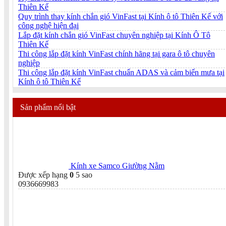
Thiên Kế
Quy trình thay kính chắn gió VinFast tại Kính ô tô Thiên Kế với
công nghệ hiện đại
Lắp đặt kính chắn gió VinFast chuyên nghiệp tại Kính Ô Tô
Thiên Kế
Thi công lắp đặt kính VinFast chính hãng tại gara ô tô chuyên
nghiệp
Thi công lắp đặt kính VinFast chuẩn ADAS và cảm biến mưa tại
Kính ô tô Thiên Kế
Sản phẩm nổi bật
Kính xe Samco Giường Nằm
Được xếp hạng
0
5 sao
0936669983