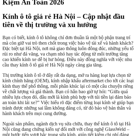
Kiệm An Toàn 2026
Kính ô tô giá rẻ Hà Nội – Cập nhật đầu
tiên về thị trường và xu hướng
Bạn có biết, kính ô tô không chỉ đơn thuần là một bộ phận trang trí
mà còn giữ vai trò then chốt trong việc bảo vệ tài xế và hành khách?
Đặc biệt tại Hà Nội, nơi mà giao thông luôn đông đúc, những yếu tố
rủi ro như đá văng, va chạm nhỏ hay tác động từ môi trường tăng
cao khiến kính xe dễ bị hư hỏng. Điều này đồng nghĩa với việc nhu
cầu thay kính ô tô giá rẻ Hà Nội ngày càng gia tăng.
Thị trường kính ô tô ở đây rất đa dạng, mở ra hàng loạt lựa chọn từ
kính chính hãng (OEM), kính nhập khẩu aftermarket cho tới các loại
kính thay thế phổ thông, mỗi phân khúc lại có một câu chuyện riêng
về chất lượng và giá thành. Bạn có hẳn bao giờ tự hỏi: “Giữa quá
nhiều lựa chọn đó, đâu mới là kính phù hợp với túi tiền lại đảm bảo
an toàn khi lái xe?” Việc hiểu rõ đặc điểm từng loại kính sẽ giúp bạn
tránh được những sai lầm không đáng có, từ đó bảo vệ bản thân và
hành khách trên mọi cung đường.
Ngoài sản phẩm, ngành dịch vụ sửa chữa, thay thế kính ô tô tại Hà
Nội cũng đang chứng kiến sự đổi mới với công nghệ GlassWeld –
một bước tiến vượt bậc trong sửa kính, giúp tiết kiệm chi phí đáng