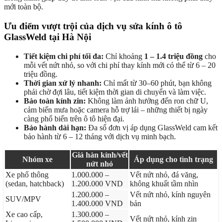
mới toàn bộ.
Ưu điểm vượt trội của dịch vụ sửa kính ô tô
GlassWeld tại Hà Nội
Tiết kiệm chi phí tối đa:
Chỉ khoảng
1 – 1.4 triệu đồng
cho
mỗi vết nứt nhỏ, so với chi phí thay kính mới có thể từ 6 – 20
triệu đồng.
Thời gian xử lý nhanh:
Chỉ mất từ 30–60 phút, bạn không
phải chờ đợi lâu, tiết kiệm thời gian di chuyển và làm việc.
Bảo toàn kính zin:
Không làm ảnh hưởng đến ron chữ U,
cảm biến mưa hoặc camera hỗ trợ lái – những thiết bị ngày
càng phổ biến trên ô tô hiện đại.
Bảo hành dài hạn:
Đa số đơn vị áp dụng GlassWeld cam kết
bảo hành từ 6 – 12 tháng với dịch vụ minh bạch.
Giá hàn kính/vết
Nhóm xe
Áp dụng cho tình trạng
nứt nhỏ
Xe phổ thông
1.000.000 –
Vết nứt nhỏ, đá văng,
(sedan, hatchback)
1.200.000 VND
không khuất tầm nhìn
1.200.000 –
Vết nứt nhỏ, kính nguyên
SUV/MPV
1.400.000 VND
bản
Xe cao cấp,
1.300.000 –
Vết nứt nhỏ, kính zin