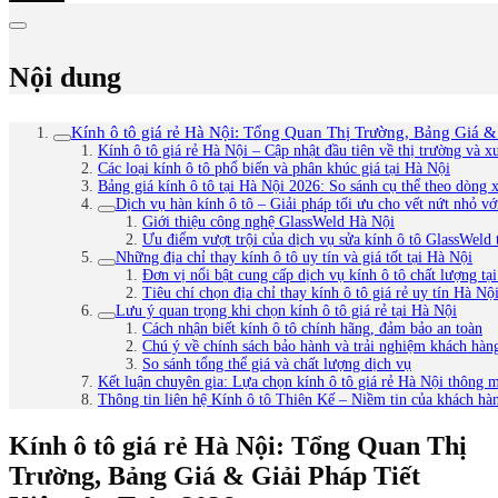
Nội dung
Kính ô tô giá rẻ Hà Nội: Tổng Quan Thị Trường, Bảng Giá &
Kính ô tô giá rẻ Hà Nội – Cập nhật đầu tiên về thị trường và 
Các loại kính ô tô phổ biến và phân khúc giá tại Hà Nội
Bảng giá kính ô tô tại Hà Nội 2026: So sánh cụ thể theo dòng xe
Dịch vụ hàn kính ô tô – Giải pháp tối ưu cho vết nứt nhỏ v
Giới thiệu công nghệ GlassWeld Hà Nội
Ưu điểm vượt trội của dịch vụ sửa kính ô tô GlassWeld 
Những địa chỉ thay kính ô tô uy tín và giá tốt tại Hà Nội
Đơn vị nổi bật cung cấp dịch vụ kính ô tô chất lượng tạ
Tiêu chí chọn địa chỉ thay kính ô tô giá rẻ uy tín Hà Nộ
Lưu ý quan trọng khi chọn kính ô tô giá rẻ tại Hà Nội
Cách nhận biết kính ô tô chính hãng, đảm bảo an toàn
Chú ý về chính sách bảo hành và trải nghiệm khách hàn
So sánh tổng thể giá và chất lượng dịch vụ
Kết luận chuyên gia: Lựa chọn kính ô tô giá rẻ Hà Nội thông mi
Thông tin liên hệ Kính ô tô Thiên Kế – Niềm tin của khách hà
Kính ô tô giá rẻ Hà Nội: Tổng Quan Thị
Trường, Bảng Giá & Giải Pháp Tiết