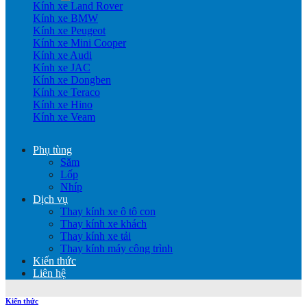
Kính xe Land Rover
Kính xe BMW
Kính xe Peugeot
Kính xe Mini Cooper
Kính xe Audi
Kính xe JAC
Kính xe Dongben
Kính xe Teraco
Kính xe Hino
Kính xe Veam
Phụ tùng
Săm
Lốp
Nhíp
Dịch vụ
Thay kính xe ô tô con
Thay kính xe khách
Thay kính xe tải
Thay kính máy công trình
Kiến thức
Liên hệ
Kiến thức