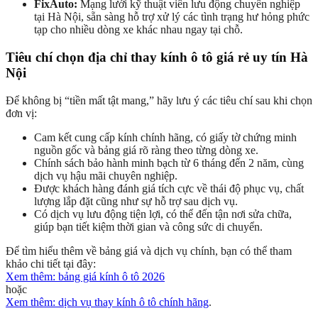
FixAuto:
Mạng lưới kỹ thuật viên lưu động chuyên nghiệp
tại Hà Nội, sẵn sàng hỗ trợ xử lý các tình trạng hư hỏng phức
tạp cho nhiều dòng xe khác nhau ngay tại chỗ.
Tiêu chí chọn địa chỉ thay kính ô tô giá rẻ uy tín Hà
Nội
Để không bị “tiền mất tật mang,” hãy lưu ý các tiêu chí sau khi chọn
đơn vị:
Cam kết cung cấp kính chính hãng, có giấy tờ chứng minh
nguồn gốc và bảng giá rõ ràng theo từng dòng xe.
Chính sách bảo hành minh bạch từ 6 tháng đến 2 năm, cùng
dịch vụ hậu mãi chuyên nghiệp.
Được khách hàng đánh giá tích cực về thái độ phục vụ, chất
lượng lắp đặt cũng như sự hỗ trợ sau dịch vụ.
Có dịch vụ lưu động tiện lợi, có thể đến tận nơi sửa chữa,
giúp bạn tiết kiệm thời gian và công sức di chuyển.
Để tìm hiểu thêm về bảng giá và dịch vụ chính, bạn có thể tham
khảo chi tiết tại đây:
Xem thêm: bảng giá kính ô tô 2026
hoặc
Xem thêm: dịch vụ thay kính ô tô chính hãng
.