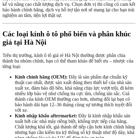
kể và nâng cao chất lượng dịch vụ. Chọn đơn vị thi công có cam kết
bảo hành chính hãng, dịch vụ hỗ trợ tận nơi sẽ mang lại cho bạn trải
nghiệm an tâm, tiện lợi thật sự.
Các loại kính ô tô phổ biến và phân khúc
giá tại Hà Nội
Trên thị trường, kính ô tô giá rẻ Hà Nội thường được phân chia
thành ba nhóm chính, bạn có thể tham khảo để biết ưu – nhược của
từng loại:
Kính chính hãng (OEM):
Đây là sản phẩm đạt chuẩn kỹ
thuật cao nhất, được sản xuất đúng theo thiết kế của nhà sản
xuất xe, đảm bảo độ bền, khả năng chịu lực vượt trội, đi kèm
nhiều lớp bảo vệ như chống tia cực tím, chống tán sắc. Giá
thành của kính OEM thường cao hơn, nhưng đổi lại bạn có
bảo hành dài hạn 12–36 tháng cùng sự tương thích tuyệt đối
với xe.
Kính nhập khẩu aftermarket:
Đây là kính nhập khẩu sản
xuất bởi các nhà máy riêng biệt, không trực tiếp của hãng.
Chất lượng khá tốt, giá thành dễ tiếp cận hơn kính chính hãng
nhưng bạn cần kiểm tra kỹ thông số kỹ thuật như độ dày, khả
năng chống lóa và tia UV để đảm bảo an toàn.