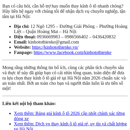
Bạn có câu hỏi, cần hỗ trợ hay muốn thay kính ô tô nhanh chóng?
Hãy liên hệ ngay với chúng tôi để nhận dịch vụ chuyên nghiệp, tận
tâm tại Hà Nội:
Địa chỉ:
12 Ngõ 1295 – Đường Giải Phóng – Phường Hoàng
Liệt – Quận Hoàng Mai – Hà Nội
Điện thoại:
0936669983 – 0986566402 – 0436420832
Email:
kinhotothienke@gmail.com
Website:
https://kinhotothienke.vn/
Fanpage:
https://www.facebook.com/kinhotothienke
Mong rằng những thông tin bổ ích, cùng các phân tích chuyên sâu
và thực tế này đã giúp bạn có cái nhìn tổng quan, toàn diện để đưa
ra lựa chọn thay kính ô tô giá rẻ tại Hà Nội năm 2026 chuẩn xác và
an toàn nhất. Bởi an toàn cho bạn và người thân luôn là ưu tiên số
một!
Liên kết nội bộ tham khảo:
Xem thêm: Bảng giá kính ô tô 2026 cập nhật chính xác từng
dòng xe
Xem thêm: Dịch vụ thay kính ô tô giá rẻ, uy tín và chất lượng
tại Hà Nội