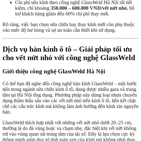
Chi phí sửa kính theo công nghệ
GlassWeld Hà Nội
rất tiết
kiệm, chỉ khoảng
350.000 – 600.000 VND/vết nứt nhỏ
, hỗ
trợ khách hàng giảm đến 60% chi phí thay mới.
Rõ ràng, việc bạn chọn sửa chữa hay thay kính mới còn phụ thuộc
vào mức độ hư hỏng và sự an toàn cần thiết khi sử dụng.
Dịch vụ hàn kính ô tô – Giải pháp tối ưu
cho vết nứt nhỏ với công nghệ GlassWeld
Giới thiệu công nghệ GlassWeld Hà Nội
Có thể bạn đã nghe đến công nghệ hàn kính GlassWeld – một bước
tiến trong ngành sửa chữa kính ô tô, đang được nhiều gara và trung
tâm tại Hà Nội ứng dụng. Phương pháp này dùng loại nhựa chuyên
dụng thẩm thấu sâu vào các vết nứt nhỏ trên kính ô tô, liên kết chặt
chẽ các cấu trúc kính mà không làm ảnh hưởng đến kính zin nguyên
bản.
GlassWeld thích hợp nhất với những vết nứt nhỏ dưới 20–25 cm,
thường là do đá văng hoặc va chạm nhẹ, đặc biệt khi vết nứt không
rơi vào vùng quan sát trung tâm của tài xế. Đây là lựa chọn cực kỳ
thông minh giúp duy trì tính toàn vẹn của kính mà không phải thay