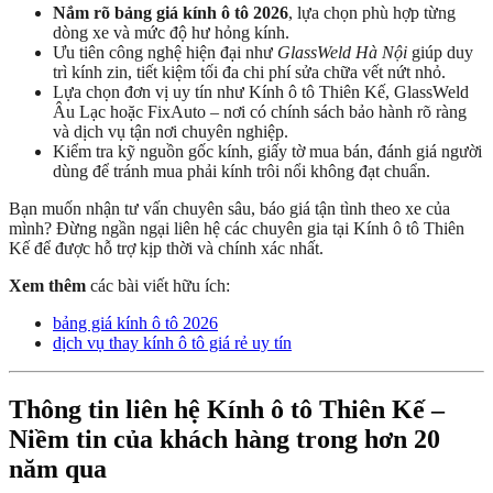
Nắm rõ bảng giá kính ô tô 2026
, lựa chọn phù hợp từng
dòng xe và mức độ hư hỏng kính.
Ưu tiên công nghệ hiện đại như
GlassWeld Hà Nội
giúp duy
trì kính zin, tiết kiệm tối đa chi phí sửa chữa vết nứt nhỏ.
Lựa chọn đơn vị uy tín như Kính ô tô Thiên Kế, GlassWeld
Âu Lạc hoặc FixAuto – nơi có chính sách bảo hành rõ ràng
và dịch vụ tận nơi chuyên nghiệp.
Kiểm tra kỹ nguồn gốc kính, giấy tờ mua bán, đánh giá người
dùng để tránh mua phải kính trôi nổi không đạt chuẩn.
Bạn muốn nhận tư vấn chuyên sâu, báo giá tận tình theo xe của
mình? Đừng ngần ngại liên hệ các chuyên gia tại Kính ô tô Thiên
Kế để được hỗ trợ kịp thời và chính xác nhất.
Xem thêm
các bài viết hữu ích:
bảng giá kính ô tô 2026
dịch vụ thay kính ô tô giá rẻ uy tín
Thông tin liên hệ Kính ô tô Thiên Kế –
Niềm tin của khách hàng trong hơn 20
năm qua