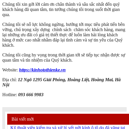
Chúng tôi xin gởi lời cảm ơn chân thành và sâu sắc nhất đến quý
khách hàng đã quan tâm, tin tưởng chúng tôi trong suốt thời gian
qua.
Chúng tôi sẽ nỗ lực không ngừng, hướng tới mục tiêu phát tiển bên
vững, chú trọng xây dựng chính sách chăm sóc khách hàng, mang
lại những ưu đãi có giá trị thiết thực để luôn làm hài lòng khách
hàng ở mức cao nhất nhằm đáp lại tình cảm và sự tin yêu của Quý
khách.
Chúng tôi cũng hy vọng trong thời gian tới sẽ tiếp tục nhận được sự
quan tâm và tín nhiệm của Quý khách.
Website:
https://kinhotothienke.vn
Địa chỉ:
12 Ngõ 1295 Giải Phóng, Hoàng Liệt, Hoàng Mai, Hà
Nội
Hotline:
093 666 9983
Bài viết mới
Kỹ thuật viên kiểm tra và xử lý vết nứt kính ô tô do đá văng tại