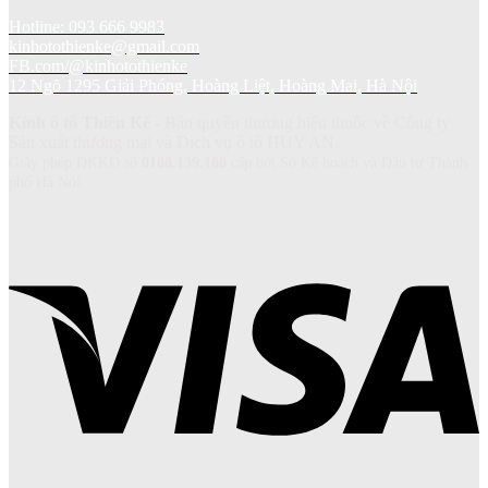
Hotline: 093 666 9983
kinhotothienke@gmail.com
FB.com/@kinhotothienke
12 Ngõ 1295 Giải Phóng, Hoàng Liệt, Hoàng Mai, Hà Nội
Kính ô tô Thiên Kế
- Bản quyền thương hiệu thuộc về Công ty
Sản xuất thương mại và Dich vụ ô tô HUY AN.
Giấy phép ĐKKD số
0108.139.180
cấp bởi Sở Kế hoạch và Đầu tư Thành
phố Hà Nội.