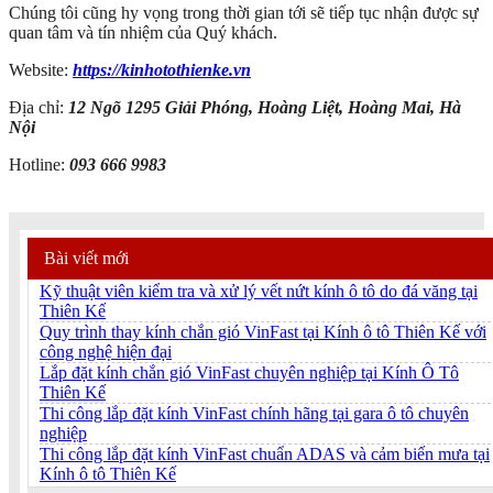
Chúng tôi cũng hy vọng trong thời gian tới sẽ tiếp tục nhận được sự
quan tâm và tín nhiệm của Quý khách.
Website:
https://kinhotothienke.vn
Địa chỉ:
12 Ngõ 1295 Giải Phóng, Hoàng Liệt, Hoàng Mai, Hà
Nội
Hotline:
093 666 9983
Bài viết mới
Kỹ thuật viên kiểm tra và xử lý vết nứt kính ô tô do đá văng tại
Thiên Kế
Quy trình thay kính chắn gió VinFast tại Kính ô tô Thiên Kế với
công nghệ hiện đại
Lắp đặt kính chắn gió VinFast chuyên nghiệp tại Kính Ô Tô
Thiên Kế
Thi công lắp đặt kính VinFast chính hãng tại gara ô tô chuyên
nghiệp
Thi công lắp đặt kính VinFast chuẩn ADAS và cảm biến mưa tại
Kính ô tô Thiên Kế