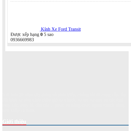
Kính Xe Ford Transit
Được xếp hạng
0
5 sao
0936669983
Với hơn 20 năm xây dựng và phát triển, chúng tôi đã cung cấp, lắp
đặt kính xe như kính chắn gió xe khách, xe tải, xe con và các loại
máy xúc, máy ủi, cần cẩu... phục vụ hàng chục nghìn khách hàng
trên khắp cả nước.
Giới thiệu