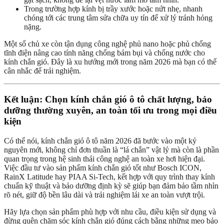
Trong trường hợp kính bị trầy xước hoặc nứt nhẹ, nhanh
chóng tới các trung tâm sửa chữa uy tín để xử lý tránh hỏng
nặng.
Một số chủ xe còn tận dụng công nghệ phủ nano hoặc phủ chống
tĩnh điện nâng cao tính năng chống bám bụi và chống nước cho
kính chắn gió. Đây là xu hướng mới trong năm 2026 mà bạn có thể
cân nhắc để trải nghiệm.
Kết luận: Chọn kính chắn gió ô tô chất lượng, bảo
dưỡng thường xuyên, an toàn tối ưu trong mọi điều
kiện
Có thể nói, kính chắn gió ô tô năm 2026 đã bước vào một kỷ
nguyên mới, không chỉ đơn thuần là “lá chắn” vật lý mà còn là phần
quan trọng trong hệ sinh thái công nghệ an toàn xe hơi hiện đại.
Việc đầu tư vào sản phẩm kính chắn gió tốt như Bosch ICON,
RainX Latitude hay PIAA Si-Tech, kết hợp với quy trình thay kính
chuẩn kỹ thuật và bảo dưỡng định kỳ sẽ giúp bạn đảm bảo tầm nhìn
rõ nét, giữ độ bền lâu dài và trải nghiệm lái xe an toàn vượt trội.
Hãy lựa chọn sản phẩm phù hợp với nhu cầu, điều kiện sử dụng và
đừng quên chăm sóc kính chắn gió đúng cách bằng những mẹo bảo