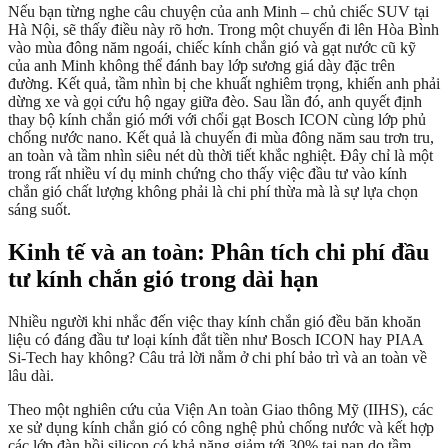
Nếu bạn từng nghe câu chuyện của anh Minh – chủ chiếc SUV tại
Hà Nội, sẽ thấy điều này rõ hơn. Trong một chuyến đi lên Hòa Bình
vào mùa đông năm ngoái, chiếc kính chắn gió và gạt nước cũ kỹ
của anh Minh không thể đánh bay lớp sương giá dày đặc trên
đường. Kết quả, tầm nhìn bị che khuất nghiêm trọng, khiến anh phải
dừng xe và gọi cứu hộ ngay giữa đèo. Sau lần đó, anh quyết định
thay bộ kính chắn gió mới với chổi gạt Bosch ICON cùng lớp phủ
chống nước nano. Kết quả là chuyến đi mùa đông năm sau trơn tru,
an toàn và tầm nhìn siêu nét dù thời tiết khắc nghiệt. Đây chỉ là một
trong rất nhiều ví dụ minh chứng cho thấy việc đầu tư vào kính
chắn gió chất lượng không phải là chi phí thừa mà là sự lựa chọn
sáng suốt.
Kinh tế và an toàn: Phân tích chi phí đầu
tư kính chắn gió trong dài hạn
Nhiều người khi nhắc đến việc thay kính chắn gió đều băn khoăn
liệu có đáng đầu tư loại kính đắt tiền như Bosch ICON hay PIAA
Si-Tech hay không? Câu trả lời nằm ở chi phí bảo trì và an toàn về
lâu dài.
Theo một nghiên cứu của Viện An toàn Giao thông Mỹ (IIHS), các
xe sử dụng kính chắn gió có công nghệ phủ chống nước và kết hợp
các lớp đàn hồi silicon có khả năng giảm tới 30% tai nạn do tầm