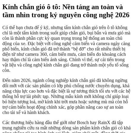
Kính chắn gió ô tô: Nền tảng an toàn và
tầm nhìn trong kỷ nguyên công nghệ 2026
Có thể bạn chưa để ý kỹ, nhưng tấm kính chắn gió trên ô tô không
chỉ là một tấm kính trong suốt giúp chắn gió, bụi bẩn và mưa gió mà
còn là thành phần cực kỳ quan trọng trong hệ thống an toàn chủ
động của xe. Đặc biệt với công nghệ cảm biến và camera ngày càng
phổ biến, kính chắn gió đã trở thành “bệ đỡ” cho rất nhiều thiết bị
điện tử như camera 360, cảm biến mưa, cảm biến đo khoảng cách
hay thậm chí là cảm biến ánh sáng. Chính vì thế, sự cải tiến trong
vật liệu và công nghệ kính chắn gió đang trở thành một yếu tố sống
còn.
Đến năm 2026, ngành công nghiệp kính chắn gió đã không ngừng
đổi mới với các sản phẩm có lớp phủ chống nước chuyên dụng, khả
năng chịu lực cao hơn và đặc biệt là sự tương thích tối ưu với các hệ
thống hỗ trợ lái phức tạp. Những mẫu kính mới không chỉ giúp loại
bỏ hiện tượng loá, mờ kính khi trời mưa hoặc sương mù mà còn hỗ
trợ cảm biến hoạt động chính xác, góp phần nâng cao sự an toàn
cho tài xế và hành khách.
Các thương hiệu hàng đầu thế giới như Bosch hay RainX đã tập
trung nghiên cứu ra mắt những dòng sản phẩm kính chắn gió có khả