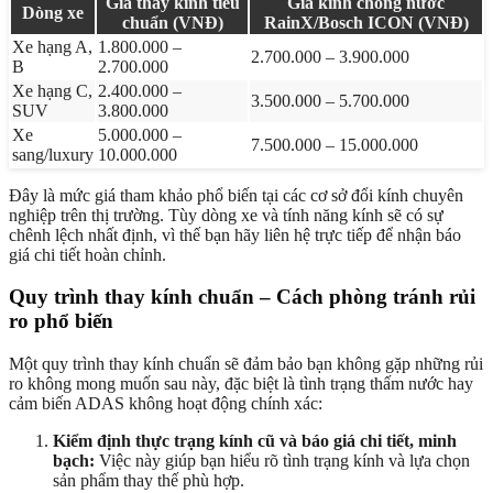
Giá thay kính tiêu
Giá kính chống nước
Dòng xe
chuẩn (VNĐ)
RainX/Bosch ICON (VNĐ)
Xe hạng A,
1.800.000 –
2.700.000 – 3.900.000
B
2.700.000
Xe hạng C,
2.400.000 –
3.500.000 – 5.700.000
SUV
3.800.000
Xe
5.000.000 –
7.500.000 – 15.000.000
sang/luxury
10.000.000
Đây là mức giá tham khảo phổ biến tại các cơ sở đổi kính chuyên
nghiệp trên thị trường. Tùy dòng xe và tính năng kính sẽ có sự
chênh lệch nhất định, vì thế bạn hãy liên hệ trực tiếp để nhận báo
giá chi tiết hoàn chỉnh.
Quy trình thay kính chuẩn – Cách phòng tránh rủi
ro phổ biến
Một quy trình thay kính chuẩn sẽ đảm bảo bạn không gặp những rủi
ro không mong muốn sau này, đặc biệt là tình trạng thấm nước hay
cảm biến ADAS không hoạt động chính xác:
Kiểm định thực trạng kính cũ và báo giá chi tiết, minh
bạch:
Việc này giúp bạn hiểu rõ tình trạng kính và lựa chọn
sản phẩm thay thế phù hợp.