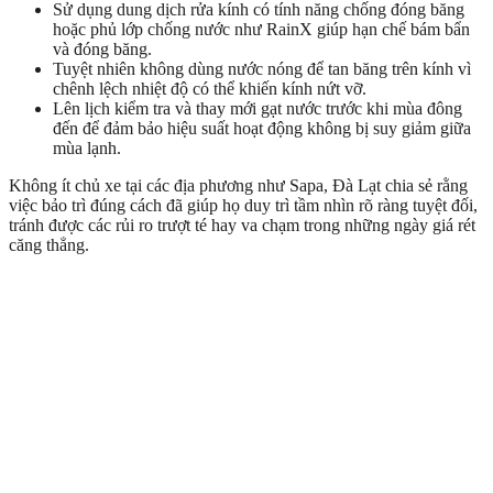
Sử dụng dung dịch rửa kính có tính năng chống đóng băng
hoặc phủ lớp chống nước như RainX giúp hạn chế bám bẩn
và đóng băng.
Tuyệt nhiên không dùng nước nóng để tan băng trên kính vì
chênh lệch nhiệt độ có thể khiến kính nứt vỡ.
Lên lịch kiểm tra và thay mới gạt nước trước khi mùa đông
đến để đảm bảo hiệu suất hoạt động không bị suy giảm giữa
mùa lạnh.
Không ít chủ xe tại các địa phương như Sapa, Đà Lạt chia sẻ rằng
việc bảo trì đúng cách đã giúp họ duy trì tầm nhìn rõ ràng tuyệt đối,
tránh được các rủi ro trượt té hay va chạm trong những ngày giá rét
căng thẳng.