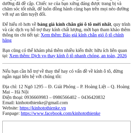
dưỡng đã đề cập. Chiếc xe của bạn xứng đáng được trang bị và
chăm sóc tốt nhất, để luôn đồng hành cùng bạn trên mọi nẻo đường
với sự an tâm tuyệt đối.
Để hiểu rõ hơn về
bảng giá kính chắn gió ô tô mới nhất
, quy trình
và các dịch vụ hỗ trợ thay kính chất lượng, mời bạn tham khảo thêm
thông tin chi tiết tại:
Xem thêm: Báo giá kính chắn gió ô tô chính
hãng
Bạn cũng có thể khám phá thêm nhiều kiến thức hữu ích liên quan
tại:
Xem thêm: Dịch vụ thay kính ô tô nhanh chóng, an toàn, 2026
Nếu bạn cần hỗ trợ về thay thế hay có vấn đề về kính ô tô, đừng
ngần ngại liên hệ với chúng tôi:
Địa chỉ: 12 Ngõ 1295 – Đ. Giải Phóng – P. Hoàng Liệt – Q. Hoàng
Mai – Hà Nội
Điện thoại: 0936669983 – 0986566402 – 0436420832
Email: kinhotothienke@gmail.com
Website:
https://kinhotothienke.vn
Fanpage:
https://www.facebook.com/kinhotothienke