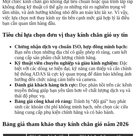
Một chiếc kính chắn gió không đạt tiêu chuẩn hoặc quá trình lắp ráp
không đúng kỹ thuật có thể gây ra những rủi ro nghiêm trọng về
tầm nhìn, và ảnh hưởng không nhỏ đến an toàn khi lái xe. Vì vậy,
việc lựa chọn nơi thay kính uy tín bên cạnh mức giá hợp lý là điều
bạn cần quan tâm hàng đầu.
Tiêu chí lựa chọn đơn vị thay kính chắn gió uy tín
Chứng nhận dịch vụ chuẩn ISO, hợp đồng minh bạch:
Bạn nên chọn những địa chỉ có giấy phép rõ ràng, cam kết
cung cấp sản phẩm chất lượng chính hãng.
Kỹ thuật viên chuyên nghiệp và giàu kinh nghiệm:
Đặc
biệt với các dòng xe hiện đại, kỹ năng can thiệp và cân chỉnh
hệ thống ADAS là cực kỳ quan trọng để đảm bảo không ảnh
hưởng đến chức năng cảm biến và camera.
Đánh giá khách hàng tích cực:
Đọc phản hồi trên các kênh
truyền thông giúp bạn yên tâm hơn về chất lượng dịch vụ và
thái độ phục vụ.
Bảng giá công khai rõ ràng:
Tránh bị “đội giá” hay phát
sinh các khoản chi phí không minh bạch, nên chọn các cửa
hàng cung cấp phụ kiện chính hãng và có bảo hành.
Bảng giá tham khảo thay kính chắn gió năm 2026