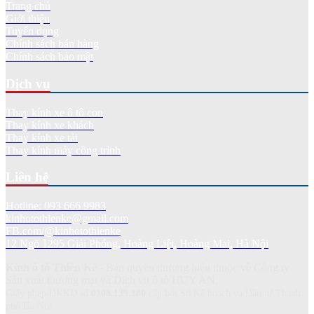
Trang chủ
Giới thiệu
Tuyển dụng
Chính sách bán hàng
Chính sách bảo mật
Dịch vụ
Thay kính xe ô tô con
Thay kính xe khách
Thay kính xe tải
Thay kính máy công trình
Liên hệ
Hotline: 093 666 9983
kinhotothienke@gmail.com
FB.com/@kinhotothienke
12 Ngõ 1295 Giải Phóng, Hoàng Liệt, Hoàng Mai, Hà Nội
Kính ô tô Thiên Kế
- Bản quyền thương hiệu thuộc về Công ty
Sản xuất thương mại và Dich vụ ô tô HUY AN.
Giấy phép ĐKKD số
0108.139.180
cấp bởi Sở Kế hoạch và Đầu tư Thành
phố Hà Nội.