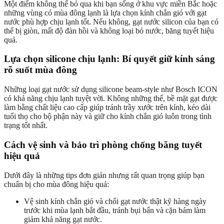
Một điểm không thể bỏ qua khi bạn sống ở khu vực miền Bắc hoặc
những vùng có mùa đông lạnh là lựa chọn kính chắn gió với gạt
nước phù hợp chịu lạnh tốt. Nếu không, gạt nước silicon của bạn có
thể bị giòn, mất độ đàn hồi và không loại bỏ nước, băng tuyết hiệu
quả.
Lựa chọn silicone chịu lạnh: Bí quyết giữ kính sáng
rõ suốt mùa đông
Những loại gạt nước sử dụng silicone beam-style như Bosch ICON
có khả năng chịu lạnh tuyệt vời. Không những thế, bề mặt gạt được
làm bằng chất liệu cao cấp giúp tránh trầy xước trên kính, kéo dài
tuổi thọ cho bộ phận này và giữ cho kính chắn gió luôn trong tình
trạng tốt nhất.
Cách vệ sinh và bảo trì phòng chống băng tuyết
hiệu quả
Dưới đây là những tips đơn giản nhưng rất quan trọng giúp bạn
chuẩn bị cho mùa đông hiệu quả:
Vệ sinh kính chắn gió và chổi gạt nước thật kỹ hàng ngày
trước khi mùa lạnh bắt đầu, tránh bụi bẩn và cặn bám làm
giảm khả năng gạt nước.