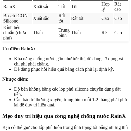
Hợp
Rất
RainX
Xuất sắc
Tốt
Tốt
lý
cao
Bosch ICON
Rất
Xuất sắc
Rất tốt
Cao
Cao
Silicone
tốt
Kính tiêu
Trung
chuẩn (chưa
Thấp
Thấp
Rẻ
Cao
bình
phủ)
Ưu điểm RainX:
Khả năng chống nước gần như tức thì, dễ dàng sử dụng và
chi phí phải chăng.
Dễ dàng phục hồi hiệu quả bằng cách phủ lại định kỳ.
Nhược điểm:
Độ bền không bằng các lớp phủ silicone chuyên dụng đắt
tiền.
Cần bảo trì thường xuyên, trung bình mỗi 1-2 tháng phải phủ
lại để duy trì hiệu quả.
Mẹo duy trì hiệu quả công nghệ chống nước RainX
Bạn có thể giữ cho lớp phủ luôn trong tình trạng tốt bằng những thủ