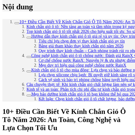
Nội dung
10+ Điều Cần Biết Về Kính Chắn Gió Ô Tô Năm 2026: An T
Kính chắn gió ô tô: Nền tảng an toàn và tầm nhìn trong kỷ ng
Top kính chắn gió ô tô tốt nhất 2026 cho hiệu suất tối ưu: S
Hướng dẫn thay kính chắn gió ô tô giá rẻ và uy tín: Quy tr
Tiêu chí lựa chọn đơn vị thay kính chắn gió uy tín
Bảng giá tham khảo thay kính chắn gió năm 2026
Quy trình thay kính chuẩn – Cách phòng tránh rủi ro ph
Công nghệ kính chắn gió ô tô chống nước: Đánh giá RainX 
Cơ chế chống nước RainX: Nguyên lý & ưu nhược điểm
Mẹo duy trì hiệu quả công nghệ chống nước RainX
Kính chắn gió ô tô cho mùa đông: Lựa chọn và bảo dưỡng 
Lựa chọn silicone chịu lạnh: Bí quyết giữ kính sáng rõ
Cách vệ sinh và bảo trì phòng chống băng tuyết hiệu qu
Câu chuyện thực tế: Khi kính chắn gió chất lượng làm nên sự k
Kinh tế và an toàn: Phân tích chi phí đầu tư kính chắn gió tron
Mẹo bảo dưỡng kính chắn gió ô tô bạn không thể bỏ qua 20
Kết luận: Chọn kính chắn gió ô tô chất lượng, bảo dưỡn
10+ Điều Cần Biết Về Kính Chắn Gió Ô
Tô Năm 2026: An Toàn, Công Nghệ và
Lựa Chọn Tối Ưu