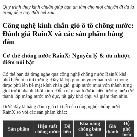
Quy trình thay kính chuẩn giúp bạn an tâm cho mọi chuyến đi dù là
trong đêm hay thời tiết xấu.
Công nghệ kính chắn gió ô tô chống nước:
Đánh giá RainX và các sản phẩm hàng
đầu
Cơ chế chống nước RainX: Nguyên lý & ưu nhược
điểm nổi bật
Có thể bạn đã từng nghe qua công nghệ chống nước RainX khá
phổ biến trên thị trường. Đây là lớp phủ polymer nano siêu mỏng
được phủ lên bề mặt kính chắn gió, giúp nước mưa vón thành từng
giọt trượt nhanh khỏi kính. Điều này tránh được hiện tượng mưa ướt
thành lớp màng nước mờ đục, rất gây khó chịu và giảm tầm nhìn.
Dưới đây là bảng đánh giá chi tiết của công nghệ chống nước
RainX so với các sản phẩm khác:
Khả năng
Độ
Hiệu suất
Độ
Giá
Sản phẩm
chống bám
phổ
chống nước
bền
thành
bẩn
biến