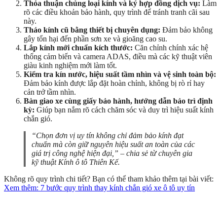
Thỏa thuận chủng loại kính và ký hợp đồng dịch vụ:
Làm
rõ các điều khoản bảo hành, quy trình để tránh tranh cãi sau
này.
Tháo kính cũ bằng thiết bị chuyên dụng:
Đảm bảo không
gây tổn hại đến phần sơn xe và gioăng cao su.
Lắp kính mới chuẩn kích thước:
Căn chỉnh chính xác hệ
thống cảm biến và camera ADAS, điều mà các kỹ thuật viên
giàu kinh nghiệm mới làm tốt.
Kiểm tra kín nước, hiệu suất tầm nhìn và vệ sinh toàn bộ:
Đảm bảo kính được lắp đặt hoàn chỉnh, không bị rò rỉ hay
cản trở tầm nhìn.
Bàn giao xe cùng giấy bảo hành, hướng dẫn bảo trì định
kỳ:
Giúp bạn nắm rõ cách chăm sóc và duy trì hiệu suất kính
chắn gió.
“Chọn đơn vị uy tín không chỉ đảm bảo kính đạt
chuẩn mà còn giữ nguyên hiệu suất an toàn của các
giá trị công nghệ hiện đại,” – chia sẻ từ chuyên gia
kỹ thuật Kính ô tô Thiên Kế.
Không rõ quy trình chi tiết? Bạn có thể tham khảo thêm tại bài viết:
Xem thêm: 7 bước quy trình thay kính chắn gió xe ô tô uy tín