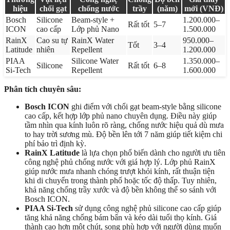
hiệu
chổi gạt
chống nước
trầy
(năm)
mới (VNĐ)
Bosch
Silicone
Beam-style +
1.200.000–
Rất tốt
5–7
ICON
cao cấp
Lớp phủ Nano
1.500.000
RainX
Cao su tự
RainX Water
950.000–
Tốt
3–4
Latitude
nhiên
Repellent
1.200.000
PIAA
Silicone Water
1.350.000–
Silicone
Rất tốt
6–8
Si-Tech
Repellent
1.600.000
Phân tích chuyên sâu:
Bosch ICON
ghi điểm với chổi gạt beam-style bằng silicone
cao cấp, kết hợp lớp phủ nano chuyên dụng. Điều này giúp
tầm nhìn qua kính luôn rõ ràng, chống nước hiệu quả dù mưa
to hay trời sương mù. Độ bền lên tới 7 năm giúp tiết kiệm chi
phí bảo trì định kỳ.
RainX Latitude
là lựa chọn phổ biến dành cho người ưu tiên
công nghệ phủ chống nước với giá hợp lý. Lớp phủ RainX
giúp nước mưa nhanh chóng trượt khỏi kính, rất thuận tiện
khi di chuyển trong thành phố hoặc tốc độ thấp. Tuy nhiên,
khả năng chống trầy xước và độ bền không thể so sánh với
Bosch ICON.
PIAA Si-Tech
sử dụng công nghệ phủ silicone cao cấp giúp
tăng khả năng chống bám bẩn và kéo dài tuổi thọ kính. Giá
thành cao hơn một chút, song phù hợp với người dùng muốn