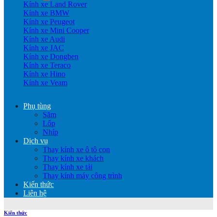
Kính xe Land Rover
Kính xe BMW
Kính xe Peugeot
Kính xe Mini Cooper
Kính xe Audi
Kính xe JAC
Kính xe Dongben
Kính xe Teraco
Kính xe Hino
Kính xe Veam
Phụ tùng
Săm
Lốp
Nhíp
Dịch vụ
Thay kính xe ô tô con
Thay kính xe khách
Thay kính xe tải
Thay kính máy công trình
Kiến thức
Liên hệ
Kiến thức