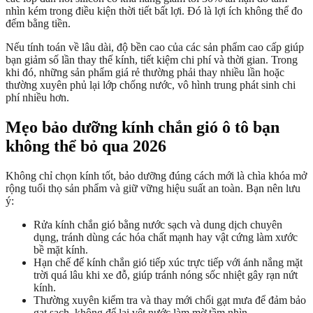
nhìn kém trong điều kiện thời tiết bất lợi. Đó là lợi ích không thể đo
đếm bằng tiền.
Nếu tính toán về lâu dài, độ bền cao của các sản phẩm cao cấp giúp
bạn giảm số lần thay thế kính, tiết kiệm chi phí và thời gian. Trong
khi đó, những sản phẩm giá rẻ thường phải thay nhiều lần hoặc
thường xuyên phủ lại lớp chống nước, vô hình trung phát sinh chi
phí nhiều hơn.
Mẹo bảo dưỡng kính chắn gió ô tô bạn
không thể bỏ qua 2026
Không chỉ chọn kính tốt, bảo dưỡng đúng cách mới là chìa khóa mở
rộng tuổi thọ sản phẩm và giữ vững hiệu suất an toàn. Bạn nên lưu
ý:
Rửa kính chắn gió bằng nước sạch và dung dịch chuyên
dụng, tránh dùng các hóa chất mạnh hay vật cứng làm xước
bề mặt kính.
Hạn chế để kính chắn gió tiếp xúc trực tiếp với ánh nắng mặt
trời quá lâu khi xe đỗ, giúp tránh nóng sốc nhiệt gây rạn nứt
kính.
Thường xuyên kiểm tra và thay mới chổi gạt mưa để đảm bảo
gạt sạch, không để lại vệt nước làm mờ tầm nhìn.