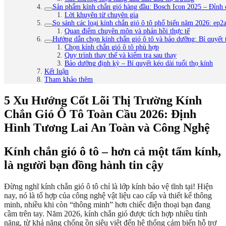
Sản phẩm kính chắn gió hàng đầu: Bosch Icon 2025 – Đỉnh c
Lời khuyên từ chuyên gia
So sánh các loại kính chắn gió ô tô phổ biến năm 2026: ep2a
Quan điểm chuyên môn và phản hồi thực tế
Hướng dẫn chọn kính chắn gió ô tô và bảo dưỡng: Bí quyết 
Chọn kính chắn gió ô tô phù hợp
Quy trình thay thế và kiểm tra sau thay
Bảo dưỡng định kỳ – Bí quyết kéo dài tuổi thọ kính
Kết luận
Tham khảo thêm
5 Xu Hướng Cốt Lõi Thị Trường Kính
Chắn Gió Ô Tô Toàn Cầu 2026: Định
Hình Tương Lai An Toàn và Công Nghệ
Kính chắn gió ô tô – hơn cả một tấm kính,
là người bạn đồng hành tin cậy
Đừng nghĩ kính chắn gió ô tô chỉ là lớp kính bảo vệ tĩnh tại! Hiện
nay, nó là tổ hợp của công nghệ vật liệu cao cấp và thiết kế thông
minh, nhiều khi còn “thông minh” hơn chiếc điện thoại bạn đang
cầm trên tay. Năm 2026, kính chắn gió được tích hợp nhiều tính
năng, từ khả năng chống ồn siêu việt đến hệ thống cảm biến hỗ trợ