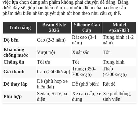
việc lựa chọn đúng sản phẩm không phải chuyện dễ dàng. Bảng
dưới đây sẽ giúp bạn hiểu rõ ưu – nhược điểm của ba dòng sản
phẩm tiêu biểu nhằm quyết định tốt hơn theo nhu cầu cụ thể.
Beam Style
Silicone Cao
Model
Tính năng
2026
Cấp
ep2a7833
Rất cao (3-4
Trung bình (1-2
Độ bền
Cao (2-3 năm)
năm)
năm)
Khả năng
Vượt trội
Xuất sắc
Tốt
chống nước
Chống ồn
Tối ưu
Tốt
Trung bình
Trung (350-
Thấp
Giá thành
Cao (>600k/cặp)
700k/cặp)
(<300k/cặp)
Dễ (phù hợp xe
Dễ thay lắp
Dễ (phổ biến)
Rất dễ
hiện đại)
Sedan, SUV, xe
Xe cao cấp, xe
Xe phổ thông,
Phù hợp
điện
đứng
sinh viên