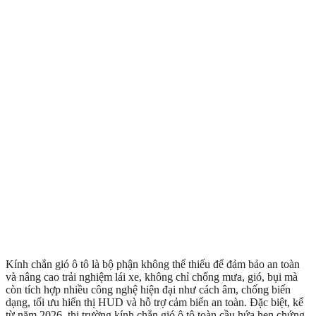
Kính chắn gió ô tô là bộ phận không thể thiếu để đảm bảo an toàn
và nâng cao trải nghiệm lái xe, không chỉ chống mưa, gió, bụi mà
còn tích hợp nhiều công nghệ hiện đại như cách âm, chống biến
dạng, tối ưu hiển thị HUD và hỗ trợ cảm biến an toàn. Đặc biệt, kể
từ năm 2026, thị trường kính chắn gió ô tô toàn cầu hứa hẹn chứng