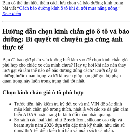
Bạn có thể tìm hiểu thêm cách lựa chọn và bảo dưỡng kính trong
bài viết “
Cách bảo dưỡng kính ô tô khi đi trời mưa nắng nóng
.”
Xem thêm
Hướng dẫn chọn kính chắn gió ô tô và bảo
dưỡng: Bí quyết từ chuyên gia cùng ảnh
thực tế
Bạn đã bao giờ phân vân không biết làm sao để chọn kính chắn gió
phù hợp cho chiếc xe của mình chưa? Hay tự hỏi khi nào nên thay
lưỡi gạt và làm thế nào để bảo dưỡng đúng cách? Dưới đây là
những bước quan trọng và lời khuyên giúp bạn giữ gìn bộ phận
quan trọng này luôn trong trạng thái tốt nhất.
Chọn kính chắn gió ô tô phù hợp
Trước tiên, hãy kiểm tra kỹ đời xe và mã VIN để xác định
mẫu kính chắn gió tương thích, nhất là với các xe đã gắn cảm
biến ADAS hoặc trang bị kính đổi màu phản quang.
So sánh các loại kính như Bosch Icon, silicone cao cấp và
beam style năm 2026 dựa trên đặc tính kỹ thuật, nhu cầu sử
dụng thực tế, điều kiện khí hậu và ngân sách cá nhân.