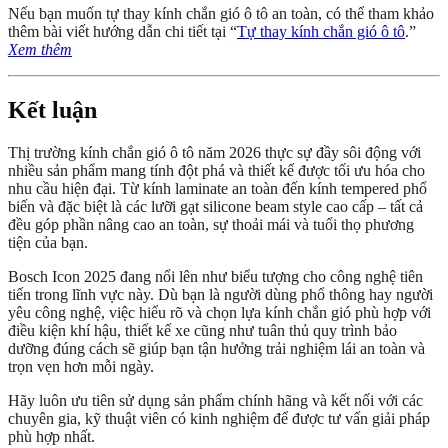
Nếu bạn muốn tự thay kính chắn gió ô tô an toàn, có thể tham khảo
thêm bài viết hướng dẫn chi tiết tại “
Tự thay kính chắn gió ô tô
.”
Xem thêm
Kết luận
Thị trường kính chắn gió ô tô năm 2026 thực sự đầy sôi động với
nhiều sản phẩm mang tính đột phá và thiết kế được tối ưu hóa cho
nhu cầu hiện đại. Từ kính laminate an toàn đến kính tempered phổ
biến và đặc biệt là các lưỡi gạt silicone beam style cao cấp – tất cả
đều góp phần nâng cao an toàn, sự thoải mái và tuổi thọ phương
tiện của bạn.
Bosch Icon 2025 đang nổi lên như biểu tượng cho công nghệ tiên
tiến trong lĩnh vực này. Dù bạn là người dùng phổ thông hay người
yêu công nghệ, việc hiểu rõ và chọn lựa kính chắn gió phù hợp với
điều kiện khí hậu, thiết kế xe cũng như tuân thủ quy trình bảo
dưỡng đúng cách sẽ giúp bạn tận hưởng trải nghiệm lái an toàn và
trọn vẹn hơn mỗi ngày.
Hãy luôn ưu tiên sử dụng sản phẩm chính hãng và kết nối với các
chuyên gia, kỹ thuật viên có kinh nghiệm để được tư vấn giải pháp
phù hợp nhất.