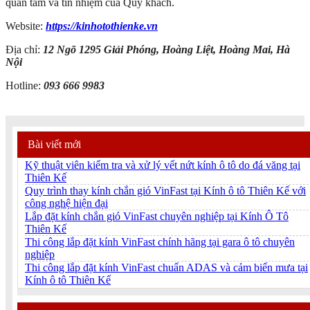
quan tâm và tín nhiệm của Quý khách.
Website:
https://kinhotothienke.vn
Địa chỉ:
12 Ngõ 1295 Giải Phóng, Hoàng Liệt, Hoàng Mai, Hà
Nội
Hotline:
093 666 9983
Bài viết mới
Kỹ thuật viên kiểm tra và xử lý vết nứt kính ô tô do đá văng tại
Thiên Kế
Quy trình thay kính chắn gió VinFast tại Kính ô tô Thiên Kế với
công nghệ hiện đại
Lắp đặt kính chắn gió VinFast chuyên nghiệp tại Kính Ô Tô
Thiên Kế
Thi công lắp đặt kính VinFast chính hãng tại gara ô tô chuyên
nghiệp
Thi công lắp đặt kính VinFast chuẩn ADAS và cảm biến mưa tại
Kính ô tô Thiên Kế