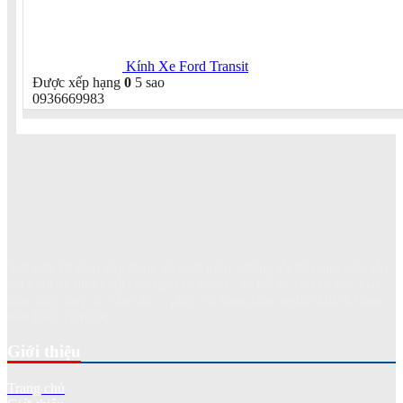
Kính Xe Ford Transit
Được xếp hạng
0
5 sao
0936669983
Với hơn 20 năm xây dựng và phát triển, chúng tôi đã cung cấp, lắp
đặt kính xe như kính chắn gió xe khách, xe tải, xe con và các loại
máy xúc, máy ủi, cần cẩu... phục vụ hàng chục nghìn khách hàng
trên khắp cả nước.
Giới thiệu
Trang chủ