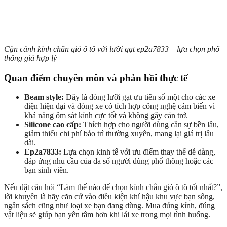
Cận cảnh kính chắn gió ô tô với lưỡi gạt ep2a7833 – lựa chọn phổ
thông giá hợp lý
Quan điểm chuyên môn và phản hồi thực tế
Beam style:
Đây là dòng lưỡi gạt ưu tiên số một cho các xe
điện hiện đại và dòng xe có tích hợp công nghệ cảm biến vì
khả năng ôm sát kính cực tốt và không gây cản trở.
Silicone cao cấp:
Thích hợp cho người dùng cần sự bền lâu,
giảm thiểu chi phí bảo trì thường xuyên, mang lại giá trị lâu
dài.
Ep2a7833:
Lựa chọn kinh tế với ưu điểm thay thế dễ dàng,
đáp ứng nhu cầu của đa số người dùng phổ thông hoặc các
bạn sinh viên.
Nếu đặt câu hỏi “Làm thế nào để chọn kính chắn gió ô tô tốt nhất?”,
lời khuyên là hãy căn cứ vào điều kiện khí hậu khu vực bạn sống,
ngân sách cũng như loại xe bạn đang dùng. Mua đúng kính, đúng
vật liệu sẽ giúp bạn yên tâm hơn khi lái xe trong mọi tình huống.