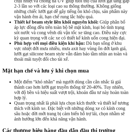
chịu nhiệt và chống tia UV giúp tuổi thọ của lưỡi gạt tăng gấp
2-3 lần so với các loại cao su thông thường. Không giống
những chiếc lưỡi gạt dễ gây tiếng ồn khó chịu, sản phẩm này
vận hành êm ái, hạn chế rung lắc hiệu quả.
Thiết kế beam style liền khối nguyên khối:
Giúp phân bổ
áp lực đồng đều trên toàn bộ bề mặt kính, loại bỏ tình trạng
sót nước và cong vênh dù vận tốc xe tăng cao. Điều này cực
kỳ quan trọng với các xe có thiết kế kính uốn cong hiện đại.
Phù hợp với mọi điều kiện khí hậu:
Dù bạn sống ở khu
vực nhiệt đới mưa nhiều, mưa axit hay vùng ôn đới lạnh giá,
lưỡi gạt silicone beam style vẫn đảm bảo tầm nhìn an toàn và
thoải mái tuyệt đối cho tài xế.
Mặt hạn chế và lưu ý khi chọn mua
Một điểm “khó nhằn” mà người dùng cần cân nhắc là giá
thành cao hơn lưỡi gạt truyền thống từ 20-40%. Tuy nhiên,
với độ bền và hiệu suất vượt trội, khoản đầu tư này hoàn toàn
hợp lý.
Quan trọng nhất là phải lựa chọn kích thước và thiết kế tương
thích với kính xe. Đặc biệt với những dòng xe có kính cong
sâu hoặc đời mới trang bị cảm biến hỗ trợ lái, chọn nhầm sẽ
ảnh hưởng lớn đến khả năng vận hành.
Các thương hiệu hàng đầu dẫn đầu thị trường