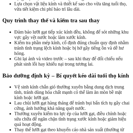
Lựa chọn vật liệu kính và thiết kế sao cho vừa tăng tuổi thọ,
vừa tiết kiệm chi phí bảo trì lâu dài.
Quy trình thay thế và kiểm tra sau thay
Đảm bảo lưỡi gạt tiếp xúc kính đều, không để sót những khu
vực gây vệt nước hoặc làm xước kính.
Kiểm tra phần mép kính, cố định đúng chuẩn quy định nhằm
tránh tình trạng lệch kính hoặc bị hở gây tiếng ồn và dễ hư
hỏng.
Ghi lại ảnh và video trước – sau khi thay để đối chiếu nếu
phát sinh lỗi hay khiếu nại trong tương lai.
Bảo dưỡng định kỳ – Bí quyết kéo dài tuổi thọ kính
Vệ sinh kính chắn gió thường xuyên bằng dung dịch trung
tính, tránh dùng hóa chất mạnh có thể làm ăn mòn bề mặt
kính hoặc lưỡi gạt.
Lau chùi lưỡi gạt hàng tháng để tránh bụi bẩn tích tụ gây chai
cứng, ảnh hưởng khả năng quét nước.
Thường xuyên kiểm tra lực ép của lưỡi gạt, điều chỉnh hoặc
sửa chữa để ngăn chặn tình trạng xước kính hoặc giảm hiệu
quả hoạt động.
Thay thế lưỡi gạt theo khuyến cáo nhà sản xuất (thường từ