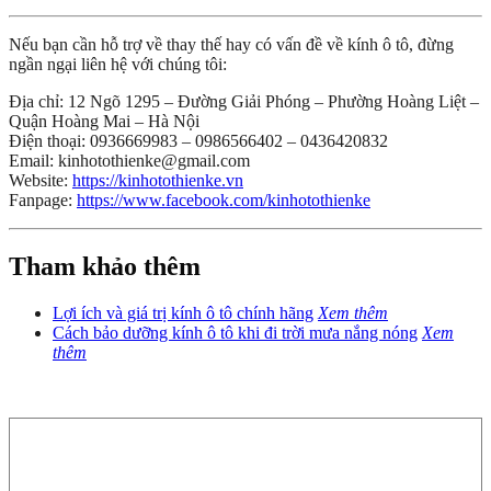
Nếu bạn cần hỗ trợ về thay thế hay có vấn đề về kính ô tô, đừng
ngần ngại liên hệ với chúng tôi:
Địa chỉ: 12 Ngõ 1295 – Đường Giải Phóng – Phường Hoàng Liệt –
Quận Hoàng Mai – Hà Nội
Điện thoại: 0936669983 – 0986566402 – 0436420832
Email: kinhotothienke@gmail.com
Website:
https://kinhotothienke.vn
Fanpage:
https://www.facebook.com/kinhotothienke
Tham khảo thêm
Lợi ích và giá trị kính ô tô chính hãng
Xem thêm
Cách bảo dưỡng kính ô tô khi đi trời mưa nắng nóng
Xem
thêm