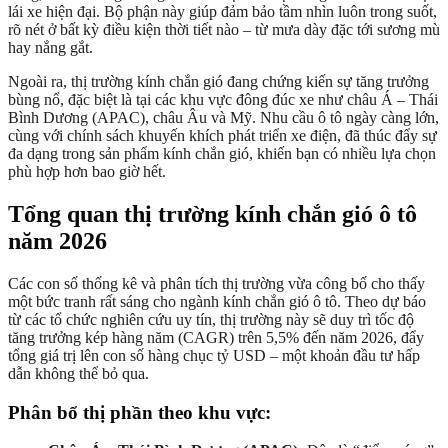
lái xe hiện đại. Bộ phận này giúp đảm bảo tầm nhìn luôn trong suốt,
rõ nét ở bất kỳ điều kiện thời tiết nào – từ mưa dày đặc tới sương mù
hay nắng gắt.
Ngoài ra, thị trường kính chắn gió đang chứng kiến sự tăng trưởng
bùng nổ, đặc biệt là tại các khu vực đông đúc xe như châu Á – Thái
Bình Dương (APAC), châu Âu và Mỹ. Nhu cầu ô tô ngày càng lớn,
cùng với chính sách khuyến khích phát triển xe điện, đã thúc đẩy sự
đa dạng trong sản phẩm kính chắn gió, khiến bạn có nhiều lựa chọn
phù hợp hơn bao giờ hết.
Tổng quan thị trường kính chắn gió ô tô
năm 2026
Các con số thống kê và phân tích thị trường vừa công bố cho thấy
một bức tranh rất sáng cho ngành kính chắn gió ô tô. Theo dự báo
từ các tổ chức nghiên cứu uy tín, thị trường này sẽ duy trì tốc độ
tăng trưởng kép hàng năm (CAGR) trên 5,5% đến năm 2026, đẩy
tổng giá trị lên con số hàng chục tỷ USD – một khoản đầu tư hấp
dẫn không thể bỏ qua.
Phân bổ thị phần theo khu vực: