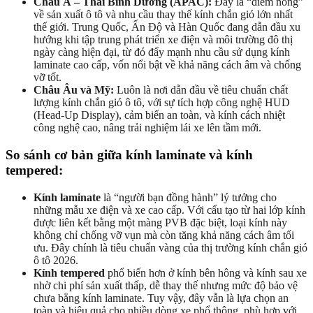
Châu Á – Thái Bình Dương (APAC):
Đây là “điểm nóng”
về sản xuất ô tô và nhu cầu thay thế kính chắn gió lớn nhất
thế giới. Trung Quốc, Ấn Độ và Hàn Quốc đang dẫn đầu xu
hướng khi tập trung phát triển xe điện và môi trường đô thị
ngày càng hiện đại, từ đó đẩy mạnh nhu cầu sử dụng kính
laminate cao cấp, vốn nổi bật về khả năng cách âm và chống
vỡ tốt.
Châu Âu và Mỹ:
Luôn là nơi dẫn đầu về tiêu chuẩn chất
lượng kính chắn gió ô tô, với sự tích hợp công nghệ HUD
(Head-Up Display), cảm biến an toàn, và kính cách nhiệt
công nghệ cao, nâng trải nghiệm lái xe lên tầm mới.
So sánh cơ bản giữa kính laminate và kính
tempered:
Kính laminate
là “người bạn đồng hành” lý tưởng cho
những mẫu xe điện và xe cao cấp. Với cấu tạo từ hai lớp kính
được liên kết bằng một màng PVB đặc biệt, loại kính này
không chỉ chống vỡ vụn mà còn tăng khả năng cách âm tối
ưu. Đây chính là tiêu chuẩn vàng của thị trường kính chắn gió
ô tô 2026.
Kính tempered
phổ biến hơn ở kính bên hông và kính sau xe
nhờ chi phí sản xuất thấp, dễ thay thế nhưng mức độ bảo vệ
chưa bằng kính laminate. Tuy vậy, đây vẫn là lựa chọn an
toàn và hiệu quả cho nhiều dòng xe phổ thông, phù hợp với