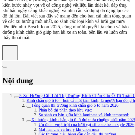
kiến bước nhảy vọt về cả công nghệ vật liệu lẫn thiết kế, đáp ứng
khí hậu ngày càng khắc nghiệt và nhu cầu sử dụng đa dạng tại các
đô thị lớn. Bài viết sau đây sẽ mang đến cho bạn cái nhìn tổng quan
về các xu hướng mới nhất, so sánh các loại kính và lưỡi gạt mưa
tiên tiến như Bosch Icon 2025, cũng như bí quyết lựa chọn và bảo
dưỡng kính chắn gió giúp bạn lái xe an toàn, bền lâu và luôn cảm
thấy thoải mái.
Nội dung
5 Xu Hướng Cốt Lõi Thị Trường Kính Chắn Gió Ô Tô Toàn 
Kính chắn gió ô tô – hơn cả một tấm kính, là người bạn đồng h
Tổng quan thị trường kính chắn gió ô tô năm 2026
Phân bổ thị phần theo khu vực:
So sánh cơ bản giữa kính laminate và kính tempered:
Xu hướng kính chắn gió ô tô được ưa chuộng nhất năm 2026:
Ưu điểm vượt trội của lưỡi gạt silicone beam style 2026
Mặt hạn chế và lưu ý khi chọn mua
Các thương hiệu hàng đầu dẫn đầu thị trường