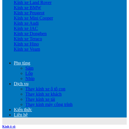
Kính xe Land Rover
Kính xe BMW
Kính xe Peugeot
Kính xe Mini Cooper
Kính xe Audi
Kính xe JAC
Kính xe Dongben
Kính xe Teraco
Kính xe Hino
Kính xe Veam
Phụ tùng
Săm
Lốp
Nhíp
Dịch vụ
Thay kính xe ô tô con
Thay kính xe khách
Thay kính xe tải
Thay kính máy công trình
Kiến thức
Liên hệ
Kính ô tô