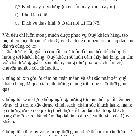
👉 Kính máy xây dựng (máy cẩu, máy xúc, máy ủi)
👉 Phụ kiện ô tô
👉 Dịch vụ thay kính ô tô tận nơi tại Hà Nội
Với tiêu chí luôn mong muốn được phục vụ Quý khách hàng, tạo
mọi điều kiện thuận lợi cho Quý khách để đôi bên có thể hợp tác lâu
dài và cùng có lợi.
“Chất lượng tốt, giá cả còn tốt hơn” luôn là mục tiêu để chúng tôi
hướng tới khách hàng. Quý khách sẽ luôn cảm thấy hài lòng, an tâm
với chất lượng, giá cả sản phẩm, cũng như phong cách làm việc
chuyên nghiệp của chúng tôi…
Chúng tôi xin gởi lời cảm ơn chân thành và sâu sắc nhất đến quý
khách hàng đã quan tâm, tin tưởng chúng tôi trong suốt thời gian
qua.
Chúng tôi sẽ nỗ lực không ngừng, hướng tới mục tiêu phát tiển bên
vững, chú trọng xây dựng chính sách chăm sóc khách hàng, mang
lại những ưu đãi có giá trị thiết thực để luôn làm hài lòng khách
hàng ở mức cao nhất nhằm đáp lại tình cảm và sự tin yêu của Quý
khách.
Chúng tôi cũng hy vọng trong thời gian tới sẽ tiếp tục nhận được sự