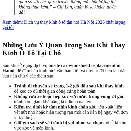
gian so với các gara truyền thống mà chất lượng thì
không thua kém.” – Chị Lan, quản lý xe khách tuyến
dài.
Xem thêm: Dịch vụ thay kính ô tô tận nơi Hà Nội 2026 chất lượng,
giá tốt
Những Lưu Ý Quan Trọng Sau Khi Thay
Kính Ô Tô Tại Chỗ
Sau khi sử dụng dịch vụ
onsite car windshield replacement in
Hanoi
, để đảm bảo kính mới vận hành tốt và duy trì độ bền lâu dài,
bạn nên chú ý các điểm sau:
Tránh di chuyển xe trong 1-2 giờ đầu sau khi thay kính
để keo có đủ thời gian đông cứng hoàn toàn.
Không rửa xe hoặc tiếp xúc với nước trong vòng 24 giờ
,
tránh làm giảm khả năng kết dính của keo.
Kiểm tra định kỳ tầm nhìn kính chắn gió
, nếu xuất hiện
vết nứt nhỏ hoặc hiện tượng rạn mới cần liên hệ ngay với đơn
vị kỹ thuật.
Giữ gìn sạch sẽ và tránh bị vật nhọn va chạm
, nhất là khu
vực góc và mép kính.