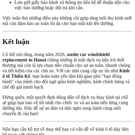
Lưu giữ giấy bảo hành và thông tin liên hệ để thuận tiện cho
việc bảo dưỡng hoặc đổi trả khi cần.
Việc tuân thủ những điều này không chỉ giúp tăng tuổi thọ kính mới
mà còn đảm bảo an toàn tối đa cho bạn mỗi khi lên đường.
Kết luận
Có thể nói rằng, trong năm 2026,
onsite car windshield
replacement in Hanoi
chẳng những là một dịch vụ tiện ích thời
thượng mà còn là lựa chọn tiêu chuẩn cho sự an toàn, nhanh chóng
và tiết kiệm của các chủ xe. Với các nhà cung cấp uy tín như
Kính
ô tô Thiên Kế
, bạn hoàn toàn yên tâm khi giao phó “bạn đồng
hành” của mình cho đội ngũ giàu kinh nghiệm, kính chính hãng và
chế độ giá minh bạch.
Đừng quên, một quyết định đúng đắn về dịch vụ thay kính tại chỗ
sẽ giúp bạn bảo vệ tốt nhất cho chiếc xe và an toàn trên từng cung
đường dài. Hãy để sự an tâm và tiện nghi song hành cùng mỗi
chuyến đi của bạn!
Nếu bạn cần hỗ trợ về thay thế hay có vấn đề về kính ô tô hãy liên
hệ ngay với chúng tôi: