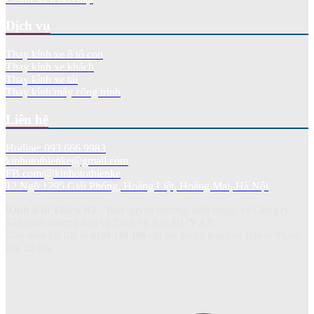
Dịch vụ
Thay kính xe ô tô con
Thay kính xe khách
Thay kính xe tải
Thay kính máy công trình
Liên hệ
Hotline: 093 666 9983
kinhotothienke@gmail.com
FB.com/@kinhotothienke
12 Ngõ 1295 Giải Phóng, Hoàng Liệt, Hoàng Mai, Hà Nội
Kính ô tô Thiên Kế
- Bản quyền thương hiệu thuộc về Công ty
Sản xuất thương mại và Dich vụ ô tô HUY AN.
Giấy phép ĐKKD số
0108.139.180
cấp bởi Sở Kế hoạch và Đầu tư Thành
phố Hà Nội.