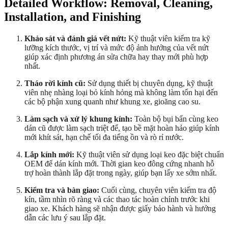
Detailed Workflow: Removal, Cleaning,
Installation, and Finishing
Khảo sát và đánh giá vết nứt:
Kỹ thuật viên kiểm tra kỹ
lưỡng kích thước, vị trí và mức độ ảnh hưởng của vết nứt
giúp xác định phương án sửa chữa hay thay mới phù hợp
nhất.
Tháo rời kính cũ:
Sử dụng thiết bị chuyên dụng, kỹ thuật
viên nhẹ nhàng loại bỏ kính hỏng mà không làm tổn hại đến
các bộ phận xung quanh như khung xe, gioăng cao su.
Làm sạch và xử lý khung kính:
Toàn bộ bụi bẩn cùng keo
dán cũ được làm sạch triệt để, tạo bề mặt hoàn hảo giúp kính
mới khít sát, hạn chế tối đa tiếng ồn và rò rỉ nước.
Lắp kính mới:
Kỹ thuật viên sử dụng loại keo đặc biệt chuẩn
OEM để dán kính mới. Thời gian keo đông cứng nhanh hỗ
trợ hoàn thành lắp đặt trong ngày, giúp bạn lấy xe sớm nhất.
Kiểm tra và bàn giao:
Cuối cùng, chuyên viên kiểm tra độ
kín, tầm nhìn rõ ràng và các thao tác hoàn chỉnh trước khi
giao xe. Khách hàng sẽ nhận được giấy bảo hành và hướng
dẫn các lưu ý sau lắp đặt.