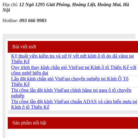
Địa chỉ:
12 Ngõ 1295 Giải Phóng, Hoàng Liệt, Hoàng Mai, Hà
Nội
Hotline:
093 666 9983
Bài viết mới
Kỹ thuật viên kiểm tra và xử lý vết nứt kính ô tô do đá văng tại
Thiên Kế
Quy trình thay kính chắn gió VinFast tại Kính ô tô Thiên Kế với
công nghệ hiện đại
Lắp đặt kính chắn gió VinFast chuyên nghiệp tại Kính Ô Tô
Thiên Kế
Thi công lắp đặt kính VinFast chính hãng tại gara ô tô chuyên
nghiệp
Thi công lắp đặt kính VinFast chuẩn ADAS và cảm biến mưa tại
Kính ô tô Thiên Kế
Sản phẩm nổi bật