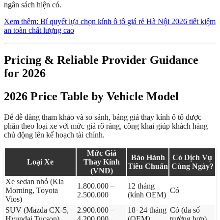
ngân sách hiện có.
Xem thêm: Bí quyết lựa chọn kính ô tô giá rẻ Hà Nội 2026 tiết kiệm
an toàn chất lượng cao
Pricing & Reliable Provider Guidance
for 2026
2026 Price Table by Vehicle Model
Để dễ dàng tham khảo và so sánh, bảng giá thay kính ô tô được
phân theo loại xe với mức giá rõ ràng, công khai giúp khách hàng
chủ động lên kế hoạch tài chính.
Mức Giá
Bảo Hành
Có Dịch Vụ
Loại Xe
Thay Kính
Tiêu Chuẩn
Cùng Ngày?
(VND)
Xe sedan nhỏ (Kia
1.800.000 –
12 tháng
Morning, Toyota
Có
2.500.000
(kính OEM)
Vios)
SUV (Mazda CX-5,
2.900.000 –
18–24 tháng
Có (đa số
Hyundai Tucson)
4.200.000
(OEM)
trường hợp)