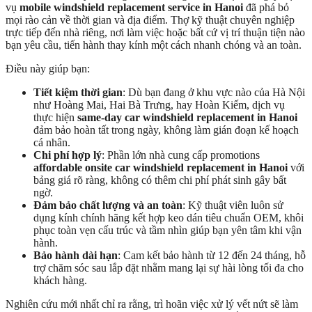
vụ
mobile windshield replacement service in Hanoi
đã phá bỏ
mọi rào cản về thời gian và địa điểm. Thợ kỹ thuật chuyên nghiệp
trực tiếp đến nhà riêng, nơi làm việc hoặc bất cứ vị trí thuận tiện nào
bạn yêu cầu, tiến hành thay kính một cách nhanh chóng và an toàn.
Điều này giúp bạn:
Tiết kiệm thời gian
: Dù bạn đang ở khu vực nào của Hà Nội
như Hoàng Mai, Hai Bà Trưng, hay Hoàn Kiếm, dịch vụ
thực hiện
same-day car windshield replacement in Hanoi
đảm bảo hoàn tất trong ngày, không làm gián đoạn kế hoạch
cá nhân.
Chi phí hợp lý
: Phần lớn nhà cung cấp promotions
affordable onsite car windshield replacement in Hanoi
với
bảng giá rõ ràng, không có thêm chi phí phát sinh gây bất
ngờ.
Đảm bảo chất lượng và an toàn
: Kỹ thuật viên luôn sử
dụng kính chính hãng kết hợp keo dán tiêu chuẩn OEM, khôi
phục toàn vẹn cấu trúc và tầm nhìn giúp bạn yên tâm khi vận
hành.
Bảo hành dài hạn
: Cam kết bảo hành từ 12 đến 24 tháng, hỗ
trợ chăm sóc sau lắp đặt nhằm mang lại sự hài lòng tối đa cho
khách hàng.
Nghiên cứu mới nhất chỉ ra rằng, trì hoãn việc xử lý vết nứt sẽ làm