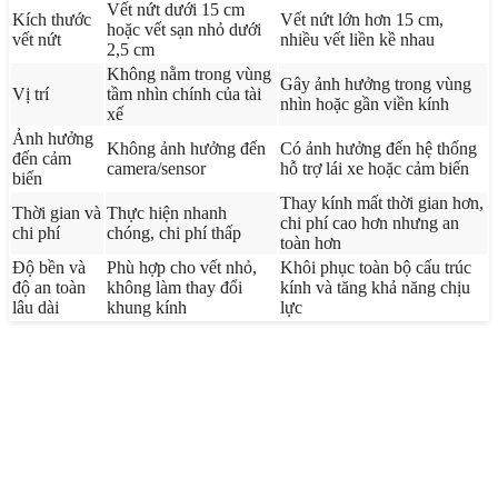
Vết nứt dưới 15 cm
Kích thước
Vết nứt lớn hơn 15 cm,
hoặc vết sạn nhỏ dưới
vết nứt
nhiều vết liền kề nhau
2,5 cm
Không nằm trong vùng
Gây ảnh hưởng trong vùng
Vị trí
tầm nhìn chính của tài
nhìn hoặc gần viền kính
xế
Ảnh hưởng
Không ảnh hưởng đến
Có ảnh hưởng đến hệ thống
đến cảm
camera/sensor
hỗ trợ lái xe hoặc cảm biến
biến
Thay kính mất thời gian hơn,
Thời gian và
Thực hiện nhanh
chi phí cao hơn nhưng an
chi phí
chóng, chi phí thấp
toàn hơn
Độ bền và
Phù hợp cho vết nhỏ,
Khôi phục toàn bộ cấu trúc
độ an toàn
không làm thay đổi
kính và tăng khả năng chịu
lâu dài
khung kính
lực