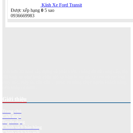
Kính Xe Ford Transit
Được xếp hạng
0
5 sao
0936669983
Với hơn 20 năm xây dựng và phát triển, chúng tôi đã cung cấp, lắp
đặt kính xe như kính chắn gió xe khách, xe tải, xe con và các loại
máy xúc, máy ủi, cần cẩu... phục vụ hàng chục nghìn khách hàng
trên khắp cả nước.
Giới thiệu
Trang chủ
Giới thiệu
Tuyển dụng
Chính sách bán hàng
Chính sách bảo mật