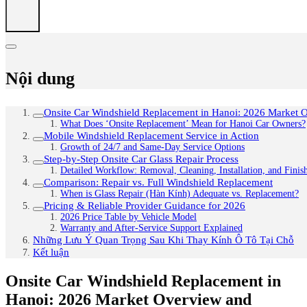
Nội dung
Onsite Car Windshield Replacement in Hanoi: 2026 Market 
What Does ‘Onsite Replacement’ Mean for Hanoi Car Owners?
Mobile Windshield Replacement Service in Action
Growth of 24/7 and Same-Day Service Options
Step-by-Step Onsite Car Glass Repair Process
Detailed Workflow: Removal, Cleaning, Installation, and Finis
Comparison: Repair vs. Full Windshield Replacement
When is Glass Repair (Hàn Kính) Adequate vs. Replacement?
Pricing & Reliable Provider Guidance for 2026
2026 Price Table by Vehicle Model
Warranty and After-Service Support Explained
Những Lưu Ý Quan Trọng Sau Khi Thay Kính Ô Tô Tại Chỗ
Kết luận
Onsite Car Windshield Replacement in
Hanoi: 2026 Market Overview and