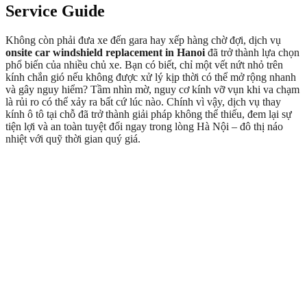
Service Guide
Không còn phải đưa xe đến gara hay xếp hàng chờ đợi, dịch vụ
onsite car windshield replacement in Hanoi
đã trở thành lựa chọn
phổ biến của nhiều chủ xe. Bạn có biết, chỉ một vết nứt nhỏ trên
kính chắn gió nếu không được xử lý kịp thời có thể mở rộng nhanh
và gây nguy hiểm? Tầm nhìn mờ, nguy cơ kính vỡ vụn khi va chạm
là rủi ro có thể xảy ra bất cứ lúc nào. Chính vì vậy, dịch vụ thay
kính ô tô tại chỗ đã trở thành giải pháp không thể thiếu, đem lại sự
tiện lợi và an toàn tuyệt đối ngay trong lòng Hà Nội – đô thị náo
nhiệt với quỹ thời gian quý giá.