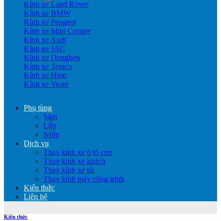
Kính xe Land Rover
Kính xe BMW
Kính xe Peugeot
Kính xe Mini Cooper
Kính xe Audi
Kính xe JAC
Kính xe Dongben
Kính xe Teraco
Kính xe Hino
Kính xe Veam
Phụ tùng
Săm
Lốp
Nhíp
Dịch vụ
Thay kính xe ô tô con
Thay kính xe khách
Thay kính xe tải
Thay kính máy công trình
Kiến thức
Liên hệ
Kiến thức