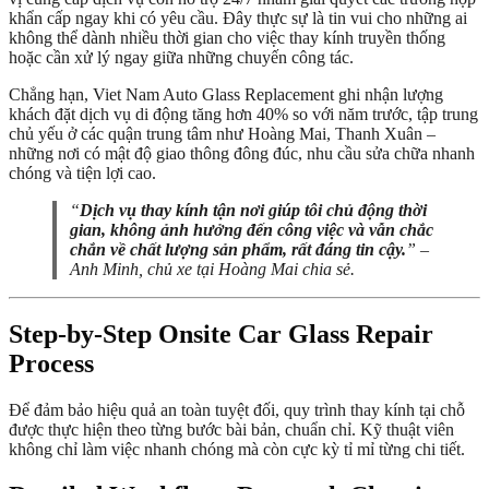
khẩn cấp ngay khi có yêu cầu. Đây thực sự là tin vui cho những ai
không thể dành nhiều thời gian cho việc thay kính truyền thống
hoặc cần xử lý ngay giữa những chuyến công tác.
Chẳng hạn, Viet Nam Auto Glass Replacement ghi nhận lượng
khách đặt dịch vụ di động tăng hơn 40% so với năm trước, tập trung
chủ yếu ở các quận trung tâm như Hoàng Mai, Thanh Xuân –
những nơi có mật độ giao thông đông đúc, nhu cầu sửa chữa nhanh
chóng và tiện lợi cao.
“
Dịch vụ thay kính tận nơi giúp tôi chủ động thời
gian, không ảnh hưởng đến công việc và vẫn chắc
chắn về chất lượng sản phẩm, rất đáng tin cậy.
” –
Anh Minh, chủ xe tại Hoàng Mai chia sẻ.
Step-by-Step Onsite Car Glass Repair
Process
Để đảm bảo hiệu quả an toàn tuyệt đối, quy trình thay kính tại chỗ
được thực hiện theo từng bước bài bản, chuẩn chỉ. Kỹ thuật viên
không chỉ làm việc nhanh chóng mà còn cực kỳ tỉ mỉ từng chi tiết.