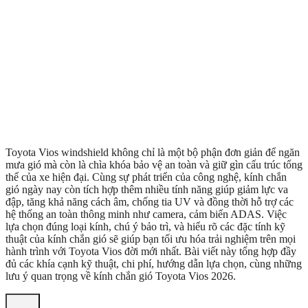
Toyota Vios windshield không chỉ là một bộ phận đơn giản để ngăn
mưa gió mà còn là chìa khóa bảo vệ an toàn và giữ gìn cấu trúc tổng
thể của xe hiện đại. Cùng sự phát triển của công nghệ, kính chắn
gió ngày nay còn tích hợp thêm nhiều tính năng giúp giảm lực va
đập, tăng khả năng cách âm, chống tia UV và đồng thời hỗ trợ các
hệ thống an toàn thông minh như camera, cảm biến ADAS. Việc
lựa chọn đúng loại kính, chú ý bảo trì, và hiểu rõ các đặc tính kỹ
thuật của kính chắn gió sẽ giúp bạn tối ưu hóa trải nghiệm trên mọi
hành trình với Toyota Vios đời mới nhất. Bài viết này tổng hợp đầy
đủ các khía cạnh kỹ thuật, chi phí, hướng dẫn lựa chọn, cùng những
lưu ý quan trọng về kính chắn gió Toyota Vios 2026.