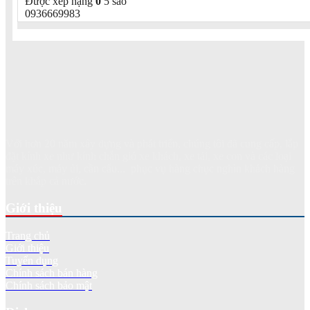
Được xếp hạng
0
5 sao
0936669983
Với hơn 20 năm xây dựng và phát triển, chúng tôi đã cung cấp, lắp
đặt kính xe như kính chắn gió xe khách, xe tải, xe con và các loại
máy xúc, máy ủi, cần cẩu... phục vụ hàng chục nghìn khách hàng
trên khắp cả nước.
Giới thiệu
Trang chủ
Giới thiệu
Tuyển dụng
Chính sách bán hàng
Chính sách bảo mật