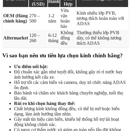
Hành
(USD)
Hợp
Vừa
Kính nhiều lớp PVB,
OEM (Hàng
270 –
1-2
vặn
tương thích hoàn toàn với
chính hãng)
500
năm
hoàn
ADAS
hảo
Không
Thường thiếu lớp PVB
120 –
6-12
Aftermarket
đồng
dày, có thể không tương
260
tháng
đều
thích ADAS
Vì sao bạn nên ưu tiên lựa chọn kính chính hãng?
Ưu điểm nổi bật:
Độ chuẩn xác gần như tuyệt đối, không gây rò rỉ nước hay
ảnh hưởng kết cấu xe.
Hỗ trợ tốt các cảm biến và camera, duy trì chức năng ADAS
ổn định.
Bảo hành và chăm sóc khách hàng chuyên nghiệp, tuổi thọ
lâu dài.
Rủi ro khi chọn hàng thay thế:
Chất lượng kính không đồng đều, có thể bị mờ hoặc biến
dạng, làm ảnh hưởng tầm nhìn.
Gây mất tín hiệu cảm biến, khiến hệ thống hỗ trợ lái hoạt
động không chính xác.
Có nguy cơ thấm nước và giảm an toàn nếu lắp đặt không