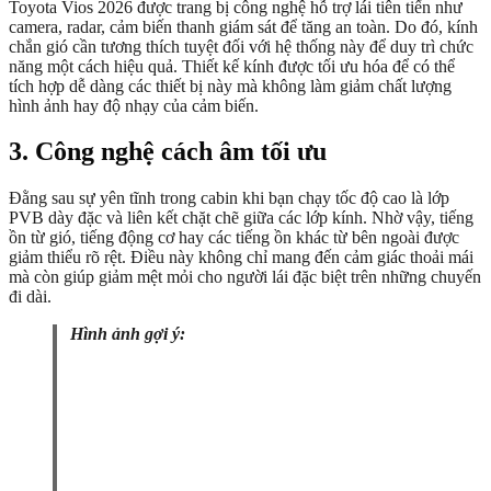
Toyota Vios 2026 được trang bị công nghệ hỗ trợ lái tiên tiến như
camera, radar, cảm biến thanh giám sát để tăng an toàn. Do đó, kính
chắn gió cần tương thích tuyệt đối với hệ thống này để duy trì chức
năng một cách hiệu quả. Thiết kế kính được tối ưu hóa để có thể
tích hợp dễ dàng các thiết bị này mà không làm giảm chất lượng
hình ảnh hay độ nhạy của cảm biến.
3. Công nghệ cách âm tối ưu
Đằng sau sự yên tĩnh trong cabin khi bạn chạy tốc độ cao là lớp
PVB dày đặc và liên kết chặt chẽ giữa các lớp kính. Nhờ vậy, tiếng
ồn từ gió, tiếng động cơ hay các tiếng ồn khác từ bên ngoài được
giảm thiểu rõ rệt. Điều này không chỉ mang đến cảm giác thoải mái
mà còn giúp giảm mệt mỏi cho người lái đặc biệt trên những chuyến
đi dài.
Hình ảnh gợi ý: