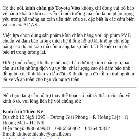
Có thể nói,
kính chắn gió Toyota Vios
không chỉ đóng vai trò bảo
vệ hành khách khỏi các yếu tố môi trường mà còn là bộ phận trọng
yếu trong hệ thống an toàn tiên tiến của xe, đặc biệt là các cảm biến
và camera ADAS.
Việc lựa chọn đúng sản phẩm kính chính hãng với lớp phim PVB
chuẩn và đảm bảo tương thích hệ thống hỗ trợ lái không chỉ giúp
nâng cao độ an toàn mà còn mang lại sự bền bỉ, tiết kiệm chi phí
bảo trì trong tương lai.
Đừng quên rằng, khi thay thế hoặc bảo dưỡng kính chắn gió, bạn
cần ưu tiên những dịch vụ uy tín, chất lượng cao để đảm bảo tính
đồng bộ của linh kiện và lắp đặt kỹ thuật, qua đó tối ưu trải nghiệm
lái xe và an toàn cho bạn và người thân.
Nếu bạn đang cần hỗ trợ thay thế hoặc có bất kỳ thắc mắc nào về
kính ô tô, vui lòng liên hệ với chúng tôi:
Kính ô tô Thiên Kế
Địa chỉ: 12 Ngõ 1295 – Đường Giải Phóng – P. Hoàng Liệt – Q.
Hoàng Mai – Hà Nội
Điện thoại: 0936669983 – 0986566402 – 0436420832
Email: kinhotothienke@gmail.com