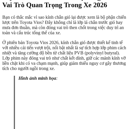
Vai Trò Quan Trọng Trong Xe 2026
Bạn có thắc mắc vì sao kính chắn gió lại được xem là bộ phận chiến
lược trên Toyota Vios? Đây không chỉ là lớp lá chắn trước gió hay
mưa đơn thuần, mà còn đóng vai trò then chốt trong việc duy trì an
toàn và cấu trúc tổng thể của xe.
Ở phiên bản Toyota Vios 2026, kính chắn gió được thiết kế tinh tế
với nhiều cải tiến vượt trội, nổi bật nhất là sự tích hợp lớp phim cách
nhiệt và tăng cường độ bền từ chất liệu PVB (polyvinyl butyral).
Lớp phim này đóng vai trò như chất kết dính, giữ các mảnh kính vỡ
liền chặt khi có va chạm mạnh, giúp giảm thiểu nguy cơ gây thương
tích cho người ngồi trong xe.
Hình ảnh minh họa
: