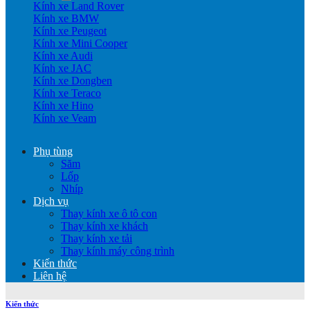
Kính xe Land Rover
Kính xe BMW
Kính xe Peugeot
Kính xe Mini Cooper
Kính xe Audi
Kính xe JAC
Kính xe Dongben
Kính xe Teraco
Kính xe Hino
Kính xe Veam
Phụ tùng
Săm
Lốp
Nhíp
Dịch vụ
Thay kính xe ô tô con
Thay kính xe khách
Thay kính xe tải
Thay kính máy công trình
Kiến thức
Liên hệ
Kiến thức