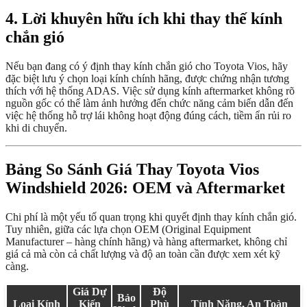
4. Lời khuyên hữu ích khi thay thế kính
chắn gió
Nếu bạn đang có ý định thay kính chắn gió cho Toyota Vios, hãy
đặc biệt lưu ý chọn loại kính chính hãng, được chứng nhận tương
thích với hệ thống ADAS. Việc sử dụng kính aftermarket không rõ
nguồn gốc có thể làm ảnh hưởng đến chức năng cảm biến dẫn đến
việc hệ thống hỗ trợ lái không hoạt động đúng cách, tiềm ẩn rủi ro
khi di chuyển.
Bảng So Sánh Giá Thay Toyota Vios
Windshield 2026: OEM và Aftermarket
Chi phí là một yếu tố quan trọng khi quyết định thay kính chắn gió.
Tuy nhiên, giữa các lựa chọn OEM (Original Equipment
Manufacturer – hàng chính hãng) và hàng aftermarket, không chỉ
giá cả mà còn cả chất lượng và độ an toàn cần được xem xét kỹ
càng.
Giá Dự
Độ
Bảo
Loại Kính
Kiến
Phù
Tính Năng, An Toàn