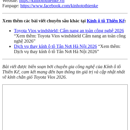
Website:
https://kinhotothienke.vn
Fanpage:
https://www.facebook.com/kinhotothienke
Xem thêm các bài viết chuyên sâu khác tại
Kính ô tô Thiên Kế
:
Toyota Vios windshield: Cẩm nang an toàn công nghệ 2026
“Xem thêm: Toyota Vios windshield Cẩm nang an toàn công
nghệ 2026”
Dịch vụ thay kính ô tô Tân Nơi Hà Nội 2026
“Xem thêm:
Dịch vụ thay kính ô tô Tân Nơi Hà Nội 2026”
Bài viết được biên soạn bởi chuyên gia công nghệ của Kính ô tô
Thiên Kế, cam kết mang đến bạn thông tin giá trị và cập nhật nhất
về kính chắn gió Toyota Vios 2026.