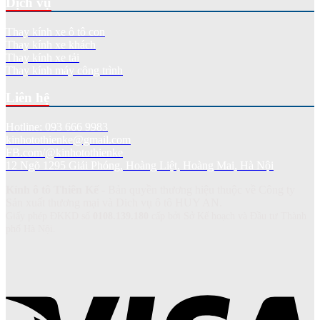
Dịch vụ
Thay kính xe ô tô con
Thay kính xe khách
Thay kính xe tải
Thay kính máy công trình
Liên hệ
Hotline: 093 666 9983
kinhotothienke@gmail.com
FB.com/@kinhotothienke
12 Ngõ 1295 Giải Phóng, Hoàng Liệt, Hoàng Mai, Hà Nội
Kính ô tô Thiên Kế
- Bản quyền thương hiệu thuộc về Công ty
Sản xuất thương mại và Dich vụ ô tô HUY AN.
Giấy phép ĐKKD số
0108.139.180
cấp bởi Sở Kế hoạch và Đầu tư Thành
phố Hà Nội.