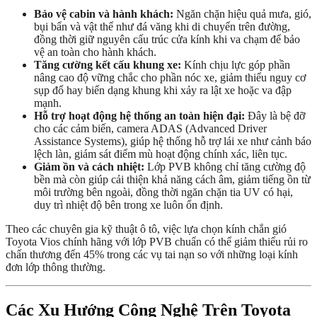
Bảo vệ cabin và hành khách:
Ngăn chặn hiệu quả mưa, gió,
bụi bẩn và vật thể như đá văng khi di chuyển trên đường,
đồng thời giữ nguyên cấu trúc cửa kính khi va chạm để bảo
vệ an toàn cho hành khách.
Tăng cường kết cấu khung xe:
Kính chịu lực góp phần
nâng cao độ vững chắc cho phần nóc xe, giảm thiểu nguy cơ
sụp đổ hay biến dạng khung khi xảy ra lật xe hoặc va đập
mạnh.
Hỗ trợ hoạt động hệ thống an toàn hiện đại:
Đây là bệ đỡ
cho các cảm biến, camera ADAS (Advanced Driver
Assistance Systems), giúp hệ thống hỗ trợ lái xe như cảnh báo
lệch làn, giám sát điểm mù hoạt động chính xác, liên tục.
Giảm ồn và cách nhiệt:
Lớp PVB không chỉ tăng cường độ
bền mà còn giúp cải thiện khả năng cách âm, giảm tiếng ồn từ
môi trường bên ngoài, đồng thời ngăn chặn tia UV có hại,
duy trì nhiệt độ bên trong xe luôn ổn định.
Theo các chuyên gia kỹ thuật ô tô, việc lựa chọn kính chắn gió
Toyota Vios chính hãng với lớp PVB chuẩn có thể giảm thiểu rủi ro
chấn thương đến 45% trong các vụ tai nạn so với những loại kính
đơn lớp thông thường.
Các Xu Hướng Công Nghệ Trên Toyota