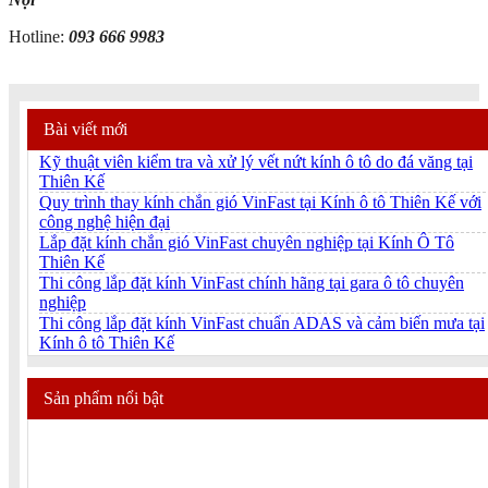
Hotline:
093 666 9983
Bài viết mới
Kỹ thuật viên kiểm tra và xử lý vết nứt kính ô tô do đá văng tại
Thiên Kế
Quy trình thay kính chắn gió VinFast tại Kính ô tô Thiên Kế với
công nghệ hiện đại
Lắp đặt kính chắn gió VinFast chuyên nghiệp tại Kính Ô Tô
Thiên Kế
Thi công lắp đặt kính VinFast chính hãng tại gara ô tô chuyên
nghiệp
Thi công lắp đặt kính VinFast chuẩn ADAS và cảm biến mưa tại
Kính ô tô Thiên Kế
Sản phẩm nổi bật