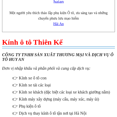
haian
Một người yêu thích tháo lắp phụ kiện Ô tô, ưa sáng tạo và những
chuyến phưu lưu mạo hiểm
Hải An
Kính ô tô Thiên Kế
CÔNG TY TNHH SẢN XUÂT THƯƠNG MẠI VÀ DỊCH VỤ Ô
TÔ HUY AN
Đơn vị nhập khẩu và phân phối và cung cấp dịch vụ:
👉 Kính xe ô tô con
👉 Kính xe tải các loại
👉 Kính xe khách (đặc biệt các loại xe khách giường nằm)
👉 Kính máy xây dựng (máy cẩu, máy xúc, máy ủi)
👉 Phụ kiện ô tô
👉 Dịch vụ thay kính ô tô tận nơi tại Hà Nội