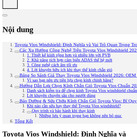
Nội dung
Toyota Vios Windshield: Định Nghĩa và Vai Trò Quan Trọng T
Các Xu Hướng Công Nghệ Trên Toyota Vios Windshield 202
1. Thiết kế kính rộng hơn và nhiều lớp với PVB
2. Khả năng tích hợp cảm biến ADAS thế hệ mới
3. Công nghệ cách âm tối ưu
4. Lời khuyên hữu ích khi thay thế kính chắn gió
Bảng So Sánh Giá Thay Toyota Vios Windshield 2026: OEM 
Vì sao bạn nên ưu tiên lựa chọn kính chính hãng?
Hướng Dẫn Lựa Chọn Kính Chắn Gió Toyota Vios Chuẩn 202
Danh sách kiểm tra để chọn kính Toyota Vios windshield chuẩn
Lời khuyên chuyên sâu cho người dùng
Bảo Dưỡng & Sửa Chữa Kính Chắn Gió Toyota Vios: Bí Quy
Khi nào cần sửa hay thay thế Toyota Vios windshield?
Quy trình và bảo hành khi thay kính
Những lưu ý quan trọng bạn không nên bỏ qua:
Tổng Kết
Toyota Vios Windshield: Định Nghĩa và