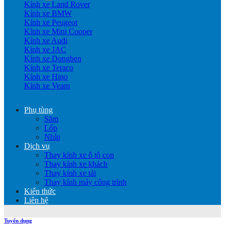
Kính xe Land Rover
Kính xe BMW
Kính xe Peugeot
Kính xe Mini Cooper
Kính xe Audi
Kính xe JAC
Kính xe Dongben
Kính xe Teraco
Kính xe Hino
Kính xe Veam
Phụ tùng
Săm
Lốp
Nhíp
Dịch vụ
Thay kính xe ô tô con
Thay kính xe khách
Thay kính xe tải
Thay kính máy công trình
Kiến thức
Liên hệ
Tuyển dụng