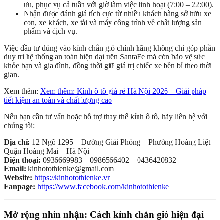
ưu, phục vụ cả tuần với giờ làm việc linh hoạt (7:00 – 22:00).
Nhận được đánh giá tích cực từ nhiều khách hàng sở hữu xe
con, xe khách, xe tải và máy công trình về chất lượng sản
phẩm và dịch vụ.
Việc đầu tư đúng vào kính chắn gió chính hãng không chỉ góp phần
duy trì hệ thống an toàn hiện đại trên SantaFe mà còn bảo vệ sức
khỏe bạn và gia đình, đồng thời giữ giá trị chiếc xe bền bỉ theo thời
gian.
Xem thêm:
Xem thêm: Kính ô tô giá rẻ Hà Nội 2026 – Giải pháp
tiết kiệm an toàn và chất lượng cao
Nếu bạn cần tư vấn hoặc hỗ trợ thay thế kính ô tô, hãy liên hệ với
chúng tôi:
Địa chỉ:
12 Ngõ 1295 – Đường Giải Phóng – Phường Hoàng Liệt –
Quận Hoàng Mai – Hà Nội
Điện thoại:
0936669983 – 0986566402 – 0436420832
Email:
kinhotothienke@gmail.com
Website:
https://kinhotothienke.vn
Fanpage:
https://www.facebook.com/kinhotothienke
Mở rộng nhìn nhận: Cách kính chắn gió hiện đại