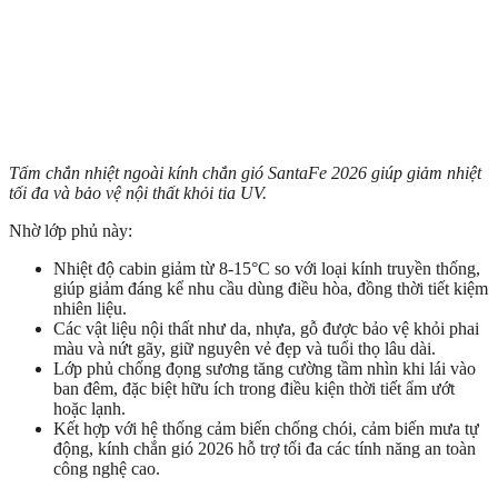
Tấm chắn nhiệt ngoài kính chắn gió SantaFe 2026 giúp giảm nhiệt
tối đa và bảo vệ nội thất khỏi tia UV.
Nhờ lớp phủ này:
Nhiệt độ cabin giảm từ 8-15°C so với loại kính truyền thống,
giúp giảm đáng kể nhu cầu dùng điều hòa, đồng thời tiết kiệm
nhiên liệu.
Các vật liệu nội thất như da, nhựa, gỗ được bảo vệ khỏi phai
màu và nứt gãy, giữ nguyên vẻ đẹp và tuổi thọ lâu dài.
Lớp phủ chống đọng sương tăng cường tầm nhìn khi lái vào
ban đêm, đặc biệt hữu ích trong điều kiện thời tiết ẩm ướt
hoặc lạnh.
Kết hợp với hệ thống cảm biến chống chói, cảm biến mưa tự
động, kính chắn gió 2026 hỗ trợ tối đa các tính năng an toàn
công nghệ cao.