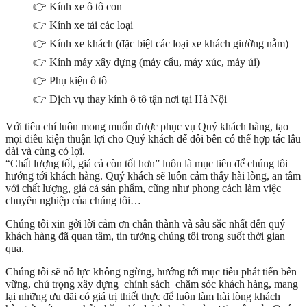
👉 Kính xe ô tô con
👉 Kính xe tải các loại
👉 Kính xe khách (đặc biệt các loại xe khách giường nằm)
👉 Kính máy xây dựng (máy cẩu, máy xúc, máy ủi)
👉 Phụ kiện ô tô
👉 Dịch vụ thay kính ô tô tận nơi tại Hà Nội
Với tiêu chí luôn mong muốn được phục vụ Quý khách hàng, tạo
mọi điều kiện thuận lợi cho Quý khách để đôi bên có thể hợp tác lâu
dài và cùng có lợi.
“Chất lượng tốt, giá cả còn tốt hơn” luôn là mục tiêu để chúng tôi
hướng tới khách hàng. Quý khách sẽ luôn cảm thấy hài lòng, an tâm
với chất lượng, giá cả sản phẩm, cũng như phong cách làm việc
chuyên nghiệp của chúng tôi…
Chúng tôi xin gởi lời cảm ơn chân thành và sâu sắc nhất đến quý
khách hàng đã quan tâm, tin tưởng chúng tôi trong suốt thời gian
qua.
Chúng tôi sẽ nỗ lực không ngừng, hướng tới mục tiêu phát tiển bên
vững, chú trọng xây dựng chính sách chăm sóc khách hàng, mang
lại những ưu đãi có giá trị thiết thực để luôn làm hài lòng khách