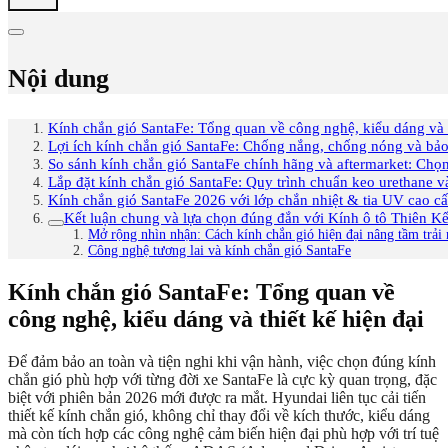
Nội dung
Kính chắn gió SantaFe: Tổng quan về công nghệ, kiểu dáng và t
Lợi ích kính chắn gió SantaFe: Chống nắng, chống nóng và bảo 
So sánh kính chắn gió SantaFe chính hãng và aftermarket: Chọn
Lắp đặt kính chắn gió SantaFe: Quy trình chuẩn keo urethane 
Kính chắn gió SantaFe 2026 với lớp chắn nhiệt & tia UV cao c
Kết luận chung và lựa chọn đúng đắn với Kính ô tô Thiên Kế
Mở rộng nhìn nhận: Cách kính chắn gió hiện đại nâng tầm trải 
Công nghệ tương lai và kính chắn gió SantaFe
Kính chắn gió SantaFe: Tổng quan về
công nghệ, kiểu dáng và thiết kế hiện đại
Để đảm bảo an toàn và tiện nghi khi vận hành, việc chọn đúng kính
chắn gió phù hợp với từng đời xe SantaFe là cực kỳ quan trọng, đặc
biệt với phiên bản 2026 mới được ra mắt. Hyundai liên tục cải tiến
thiết kế kính chắn gió, không chỉ thay đổi về kích thước, kiểu dáng
mà còn tích hợp các công nghệ cảm biến hiện đại phù hợp với trí tuệ