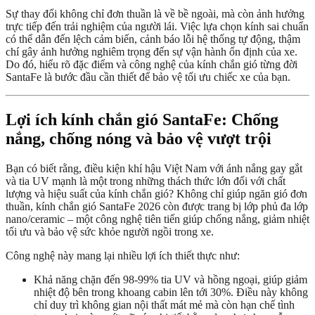
Sự thay đổi không chỉ đơn thuần là về bề ngoài, mà còn ảnh hưởng
trực tiếp đến trải nghiệm của người lái. Việc lựa chọn kính sai chuẩn
có thể dẫn đến lệch cảm biến, cảnh báo lỗi hệ thống tự động, thậm
chí gây ảnh hưởng nghiêm trọng đến sự vận hành ổn định của xe.
Do đó, hiểu rõ đặc điểm và công nghệ của kính chắn gió từng đời
SantaFe là bước đầu cần thiết để bảo vệ tối ưu chiếc xe của bạn.
Lợi ích kính chắn gió SantaFe: Chống
nắng, chống nóng và bảo vệ vượt trội
Bạn có biết rằng, điều kiện khí hậu Việt Nam với ánh nắng gay gắt
và tia UV mạnh là một trong những thách thức lớn đối với chất
lượng và hiệu suất của kính chắn gió? Không chỉ giúp ngăn gió đơn
thuần, kính chắn gió SantaFe 2026 còn được trang bị lớp phủ đa lớp
nano/ceramic – một công nghệ tiên tiến giúp chống nắng, giảm nhiệt
tối ưu và bảo vệ sức khỏe người ngồi trong xe.
Công nghệ này mang lại nhiều lợi ích thiết thực như:
Khả năng chặn đến 98-99% tia UV và hồng ngoại, giúp giảm
nhiệt độ bên trong khoang cabin lên tới 30%. Điều này không
chỉ duy trì không gian nội thất mát mẻ mà còn hạn chế tình