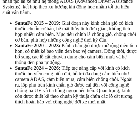
nhân tạo lái xe như hệ thống ADAS (Advanced Driver Assistance
Systems), kết hợp theo xu hướng khí động học nhằm tối ưu hiệu
suất vận hành.
SantaFe 2015 – 2019:
Giai đoạn này kính chắn gió có kích
thước chuẩn cơ bản, bề mặt thủy tinh đơn giản, không tích
hợp nhiều cảm biến. Mục tiêu chính là chống gió, chống chói
cơ bản, phù hợp những công nghệ thời kỳ đầu.
SantaFe 2020 – 2023:
Kính chắn gió được mở rộng diện tích
hơn, có thiết kế bao viền đen bảo vệ camera. Đồng thời, được
bổ sung các lỗ cắt chuyên dụng cho cảm biến mưa và hệ
thống đèn pha tự động.
SantaFe 2024 – 2026:
Tiếp tục nâng cấp với kính có kích
thước bo viền cong hiện đại, hỗ trợ đa dạng cảm biến như
camera ADAS, cảm biến mưa, cảm biến chống chói. Ngoài
ra, lớp phủ trên kính chắn gió được cải tiến với công nghệ
chống tia UV và tia hồng ngoại tiên tiến. Quan trọng, kính
còn được thiết kế theo chuẩn kỹ thuật chứa các lỗ cắt tương
thích hoàn hảo với công nghệ đời xe mới nhất.