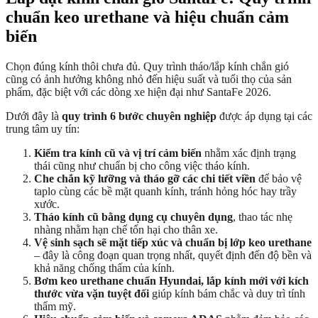
chuẩn keo urethane và hiệu chuẩn cảm
biến
Chọn đúng kính thôi chưa đủ. Quy trình tháo/lắp kính chắn gió
cũng có ảnh hưởng không nhỏ đến hiệu suất và tuổi thọ của sản
phẩm, đặc biệt với các dòng xe hiện đại như SantaFe 2026.
Dưới đây là
quy trình 6 bước chuyên nghiệp
được áp dụng tại các
trung tâm uy tín:
Kiểm tra kính cũ và vị trí cảm biến
nhằm xác định trạng
thái cũng như chuẩn bị cho công việc tháo kính.
Che chắn kỹ lưỡng và tháo gỡ các chi tiết viền
để bảo vệ
taplo cùng các bề mặt quanh kính, tránh hỏng hóc hay trầy
xước.
Tháo kính cũ bằng dụng cụ chuyên dụng
, thao tác nhẹ
nhàng nhằm hạn chế tổn hại cho thân xe.
Vệ sinh sạch sẽ mặt tiếp xúc và chuẩn bị lớp keo urethane
– đây là công đoạn quan trọng nhất, quyết định đến độ bền và
khả năng chống thấm của kính.
Bơm keo urethane chuẩn Hyundai, lắp kính mới với kích
thước vừa vặn tuyệt đối
giúp kính bám chắc và duy trì tính
thẩm mỹ.