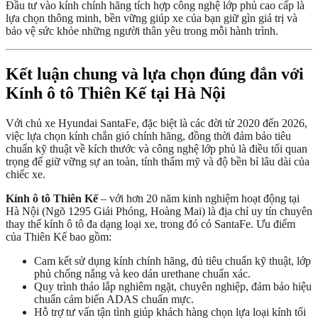
Đầu tư vào kính chính hãng tích hợp công nghệ lớp phủ cao cấp là
lựa chọn thông minh, bền vững giúp xe của bạn giữ gìn giá trị và
bảo vệ sức khỏe những người thân yêu trong mỗi hành trình.
Kết luận chung và lựa chọn đúng đắn với
Kính ô tô Thiên Kế tại Hà Nội
Với chủ xe Hyundai SantaFe, đặc biệt là các đời từ 2020 đến 2026,
việc lựa chọn kính chắn gió chính hãng, đồng thời đảm bảo tiêu
chuẩn kỹ thuật về kích thước và công nghệ lớp phủ là điều tối quan
trọng để giữ vững sự an toàn, tính thẩm mỹ và độ bền bỉ lâu dài của
chiếc xe.
Kính ô tô Thiên Kế
– với hơn 20 năm kinh nghiệm hoạt động tại
Hà Nội (Ngõ 1295 Giải Phóng, Hoàng Mai) là địa chỉ uy tín chuyên
thay thế kính ô tô đa dạng loại xe, trong đó có SantaFe. Ưu điểm
của Thiên Kế bao gồm:
Cam kết sử dụng kính chính hãng, đủ tiêu chuẩn kỹ thuật, lớp
phủ chống nắng và keo dán urethane chuẩn xác.
Quy trình tháo lắp nghiêm ngặt, chuyên nghiệp, đảm bảo hiệu
chuẩn cảm biến ADAS chuẩn mực.
Hỗ trợ tư vấn tận tình giúp khách hàng chọn lựa loại kính tối