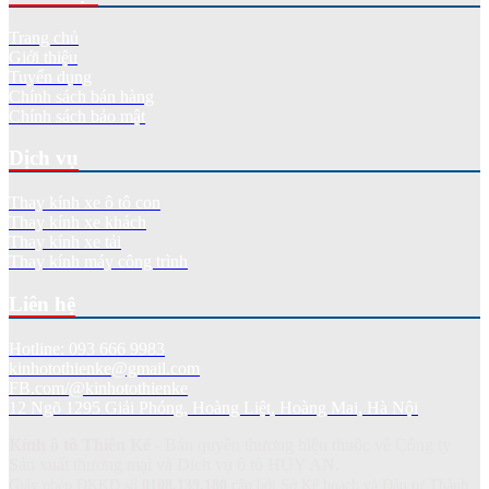
Trang chủ
Giới thiệu
Tuyển dụng
Chính sách bán hàng
Chính sách bảo mật
Dịch vụ
Thay kính xe ô tô con
Thay kính xe khách
Thay kính xe tải
Thay kính máy công trình
Liên hệ
Hotline: 093 666 9983
kinhotothienke@gmail.com
FB.com/@kinhotothienke
12 Ngõ 1295 Giải Phóng, Hoàng Liệt, Hoàng Mai, Hà Nội
Kính ô tô Thiên Kế
- Bản quyền thương hiệu thuộc về Công ty
Sản xuất thương mại và Dich vụ ô tô HUY AN.
Giấy phép ĐKKD số
0108.139.180
cấp bởi Sở Kế hoạch và Đầu tư Thành