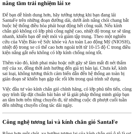
nâng tầm trải nghiệm lái xe
Để bạn dễ hình dung hơn, hãy tưởng tượng khi bạn đang lái
SantaFe trên những đoạn đường dài, dưới ánh nắng chói chang bắt
buộc hệ thống điều hòa phải hoạt động hết công suất. Nếu kính
chắn gió không có lớp phủ công nghệ cao, nhiệt độ trong xe sẽ tăng
nhanh, khiến bạn dễ mệt mỏi và giảm tập trung. Theo một nghiên
cứu của Viện Bảo vệ Sức khỏe và An toàn Lao động Mỹ (NIOSH),
nhiệt độ trong xe có thể cao hơn ngoài trời từ 10-15 độ C trong điều
kiện nắng gắt nếu không có lớp kính chống nóng tốt.
Thêm vào đó, kính phai màu hoặc nứt gãy sẽ làm mất đi nét thẩm
mỹ của xe, đồng thời ảnh hưởng đến giá trị bán lại. Chưa kể, kính
sai loại, không tương thích cảm biến dẫn đến hệ thống an toàn bị
gián đoạn sẽ khiến bạn gặp rắc rối lớn trong quá trình sử dụng.
Việc đầu tư vào kính chắn gió chính hãng, có lớp phủ tiên tiến, cùng
quy trình lắp đặt chuẩn bài bản sẽ là giải pháp thông minh giúp bạn
an tâm hơn trên từng chuyến đi, từ những cuộc đi phượt cuối tuần
đến những chuyến công tác dài ngày.
Công nghệ tương lai và kính chắn gió SantaFe
Rộng hơn một chút, xu hướng tương lai của kính chắn gió ô tô là sự