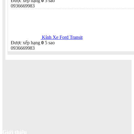
Được xếp hạng
0
5 sao
0936669983
Kính Xe Ford Transit
Được xếp hạng
0
5 sao
0936669983
Với hơn 20 năm xây dựng và phát triển, chúng tôi đã cung cấp, lắp
đặt kính xe như kính chắn gió xe khách, xe tải, xe con và các loại
máy xúc, máy ủi, cần cẩu... phục vụ hàng chục nghìn khách hàng
trên khắp cả nước.
Giới thiệu