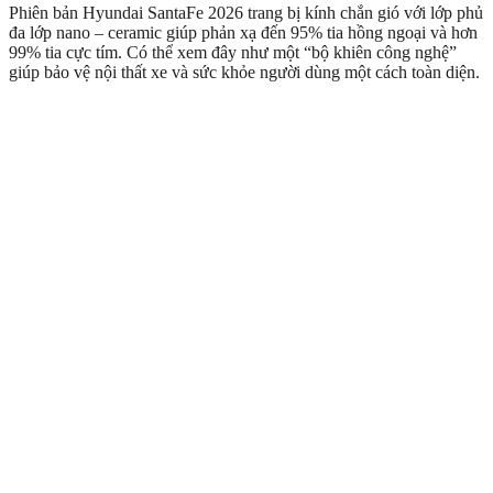
Phiên bản Hyundai SantaFe 2026 trang bị kính chắn gió với lớp phủ
đa lớp nano – ceramic giúp phản xạ đến 95% tia hồng ngoại và hơn
99% tia cực tím. Có thể xem đây như một “bộ khiên công nghệ”
giúp bảo vệ nội thất xe và sức khỏe người dùng một cách toàn diện.