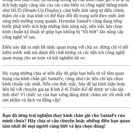
tích hợp ngày càng sâu của các cảm biến và công nghệ thông minh
như HUD (Heads-Up Display), cảm biến ánh sáng tự điều chỉnh,
thậm chí các loại kính có thể thay đổi độ trong suốt theo mức ánh
sáng môi trường xung quanh. Hyundai SantaFe cũng đang từng
bước phát triển tích hợp những tính năng này, nên việc lựa chọn
kính chuẩn kỹ thuật sẽ giúp bạn không bị “lỗi thời” khi nâng cấp
công nghệ về sau.
Điều này đặt ra một lời nhắc quan trọng với chủ xe: đừng chỉ vì tiết
kiệm trước mắt mà đánh đổi chất lượng và các tiện ích công nghệ
quan trọng cho an toàn và trải nghiệm lái xe.
Hy vọng những chia sẻ trên đây đã giúp bạn hiểu rõ về tầm quan
trọng của kính chắn gió SantaFe, cũng như các tiêu chí lựa chọn
kính chuẩn xác nhất. Nếu còn thắc mắc, hãy để lại bình luận hoặc
liên hệ với chuyên gia tại Kính ô tô Thiên Kế để được tư vấn tận
tình nhé! Vì chiếc xe của bạn xứng đáng được chăm sóc tốt nhất với
sản phẩm và dịch vụ đẳng cấp!
Bạn đã từng trải nghiệm thay kính chắn gió cho SantaFe của
mình chưa? Hãy chia sẻ câu chuyện hoặc những điều bạn quan
tâm nhất để mọi người cùng biết và lựa chọn đúng!