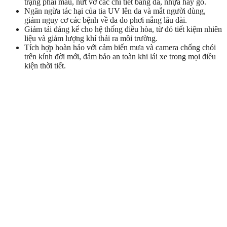
trạng phai màu, nứt vỡ các chi tiết bằng da, nhựa hay gỗ.
Ngăn ngừa tác hại của tia UV lên da và mắt người dùng,
giảm nguy cơ các bệnh về da do phơi nắng lâu dài.
Giảm tải đáng kể cho hệ thống điều hòa, từ đó tiết kiệm nhiên
liệu và giảm lượng khí thải ra môi trường.
Tích hợp hoàn hảo với cảm biến mưa và camera chống chói
trên kính đời mới, đảm bảo an toàn khi lái xe trong mọi điều
kiện thời tiết.