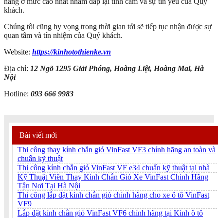
hàng ở mức cao nhất nhằm đáp lại tình cảm và sự tin yêu của Quý
khách.
Chúng tôi cũng hy vọng trong thời gian tới sẽ tiếp tục nhận được sự
quan tâm và tín nhiệm của Quý khách.
Website:
https://kinhotothienke.vn
Địa chỉ:
12 Ngõ 1295 Giải Phóng, Hoàng Liệt, Hoàng Mai, Hà
Nội
Hotline:
093 666 9983
Bài viết mới
Thi công thay kính chắn gió VinFast VF3 chính hãng an toàn và
chuẩn kỹ thuật
Thi công kính chắn gió VinFast VF e34 chuẩn kỹ thuật tại nhà
Kỹ Thuật Viên Thay Kính Chắn Gió Xe VinFast Chính Hãng
Tận Nơi Tại Hà Nội
Thi công lắp đặt kính chắn gió chính hãng cho xe ô tô VinFast
VF9
Lắp đặt kính chắn gió VinFast VF6 chính hãng tại Kính ô tô