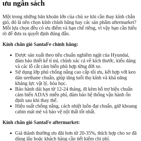
ưu ngân sách
Một trong những băn khoăn lớn của chủ xe khi cần thay kính chắn
gió, đó là nên chọn kính chính hãng hay các sản phẩm aftermarket?
Mỗi lựa chọn đều có ưu điểm và hạn chế riêng, vì vậy bạn cần hiểu
rõ để đưa ra quyết định đúng đắn.
Kính chắn gió SantaFe chính hãng:
Được sản xuất theo tiêu chuẩn nghiêm ngặt của Hyundai,
đảm bảo thiết kế tỉ mỉ, chính xác cả về kích thước, kiểu dáng
và các lỗ cắt cảm biến phù hợp từng đời xe.
Sử dụng lớp phủ chống nắng cao cấp tối ưu, kết hợp với keo
dán urethane chuẩn, giúp tăng tuổi thọ kính và khả năng
kháng lực vật lý, hóa học.
Bảo hành dài hạn từ 12-24 tháng, đi kèm hỗ trợ hiệu chuẩn
cảm biến ADAS miễn phí, đảm bảo hệ thống vận hành ổn
định sau khi thay thế.
Hiệu suất chống nắng, cách nhiệt luôn đạt chuẩn, giữ khoang
cabin mát mẻ và bảo vệ nội thất tốt nhất.
Kính chắn gió SantaFe aftermarket:
Giá thành thường ưu đãi hơn từ 20-35%, thích hợp cho xe đã
dùng lâu hoặc khách hàng cần tiết kiệm chi phí.