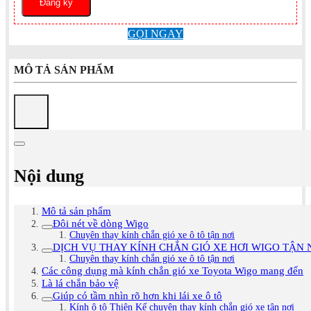
GỌI NGAY
MÔ TẢ SẢN PHẨM
Nội dung
Mô tả sản phẩm
Đôi nét về dòng Wigo
Chuyên thay kính chắn gió xe ô tô tận nơi
DỊCH VỤ THAY KÍNH CHẮN GIÓ XE HƠI WIGO TẬN 
Chuyên thay kính chắn gió xe ô tô tận nơi
Các công dụng mà kính chắn gió xe Toyota Wigo mang đến
Là lá chắn bảo vệ
Giúp có tầm nhìn rõ hơn khi lái xe ô tô
Kính ô tô Thiên Kế chuyên thay kính chắn gió xe tận nơi