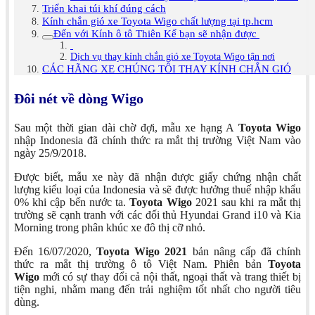
Triển khai túi khí đúng cách
Kính chắn gió xe Toyota Wigo chất lượng tại tp.hcm
Đến với Kính ô tô Thiên Kế bạn sẽ nhận được
Dịch vụ thay kính chắn gió xe Toyota Wigo tận nơi
CÁC HÃNG XE CHÚNG TÔI THAY KÍNH CHẮN GIÓ
Đôi nét về dòng Wigo
Sau một thời gian dài chờ đợi, mẫu xe hạng A
Toyota Wigo
nhập Indonesia đã chính thức ra mắt thị trường Việt Nam vào
ngày 25/9/2018.
Được biết, mẫu xe này đã nhận được giấy chứng nhận chất
lượng kiểu loại của Indonesia và sẽ được hưởng thuế nhập khẩu
0% khi cập bến nước ta.
Toyota Wigo
2021 sau khi ra mắt thị
trường sẽ cạnh tranh với các đối thủ Hyundai Grand i10 và Kia
Morning trong phân khúc xe đô thị cỡ nhỏ.
Đến 16/07/2020,
Toyota Wigo 2021
bản nâng cấp đã chính
thức ra mắt thị trường ô tô Việt Nam. Phiên bản
Toyota
Wigo
mới có sự thay đổi cả nội thất, ngoại thất và trang thiết bị
tiện nghi, nhằm mang đến trải nghiệm tốt nhất cho người tiêu
dùng.