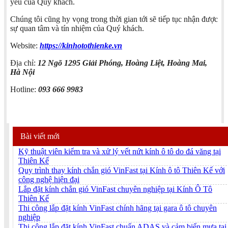
yêu của Quý khách.
Chúng tôi cũng hy vọng trong thời gian tới sẽ tiếp tục nhận được
sự quan tâm và tín nhiệm của Quý khách.
Website:
https://kinhotothienke.vn
Địa chỉ:
12 Ngõ 1295 Giải Phóng, Hoàng Liệt, Hoàng Mai,
Hà Nội
Hotline:
093 666 9983
Bài viết mới
Kỹ thuật viên kiểm tra và xử lý vết nứt kính ô tô do đá văng tại
Thiên Kế
Quy trình thay kính chắn gió VinFast tại Kính ô tô Thiên Kế với
công nghệ hiện đại
Lắp đặt kính chắn gió VinFast chuyên nghiệp tại Kính Ô Tô
Thiên Kế
Thi công lắp đặt kính VinFast chính hãng tại gara ô tô chuyên
nghiệp
Thi công lắp đặt kính VinFast chuẩn ADAS và cảm biến mưa tại