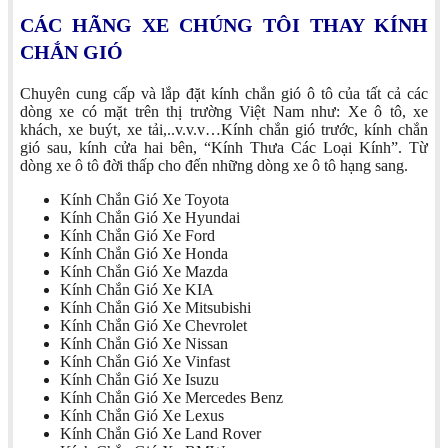
CÁC HÃNG XE CHÚNG TÔI THAY KÍNH
CHẮN GIÓ
Chuyên cung cấp và lắp đặt kính chắn gió ô tô của tất cả các
dòng xe có mặt trên thị trường Việt Nam như: Xe ô tô, xe
khách, xe buýt, xe tải,..v.v.v…Kính chắn gió trước, kính chắn
gió sau, kính cửa hai bên, “Kính Thưa Các Loại Kính”. Từ
dòng xe ô tô đời thấp cho đến những dòng xe ô tô hạng sang.
Kính Chắn Gió Xe Toyota
Kính Chắn Gió Xe Hyundai
Kính Chắn Gió Xe Ford
Kính Chắn Gió Xe Honda
Kính Chắn Gió Xe Mazda
Kính Chắn Gió Xe KIA
Kính Chắn Gió Xe Mitsubishi
Kính Chắn Gió Xe Chevrolet
Kính Chắn Gió Xe Nissan
Kính Chắn Gió Xe Vinfast
Kính Chắn Gió Xe Isuzu
Kính Chắn Gió Xe Mercedes Benz
Kính Chắn Gió Xe Lexus
Kính Chắn Gió Xe Land Rover