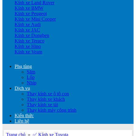
Kính xe Land Rover
Kính xe BMW
Kính xe Peugeot
Kính xe Mini Cooper
Kính xe Audi
Kính xe JAC
Kính xe Dongben
Kính xe Teraco
Kính xe Hino
Kính xe Veam
Phụ tùng
Săm
Lốp
Nhíp
Dịch vụ
Thay kính xe ô tô con
Thay kính xe khách
Thay kính xe tải
Thay kính máy công trình
Kiến thức
Liên hệ
Trang chủ
»
✅ Kính xe Toyota