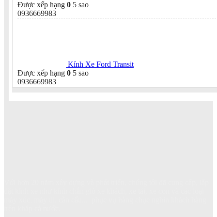
Được xếp hạng
0
5 sao
0936669983
Kính Xe Ford Transit
Được xếp hạng
0
5 sao
0936669983
Với hơn 20 năm xây dựng và phát triển, chúng tôi đã cung cấp, lắp
đặt kính xe như kính chắn gió xe khách, xe tải, xe con và các loại
máy xúc, máy ủi, cần cẩu... phục vụ hàng chục nghìn khách hàng
trên khắp cả nước.