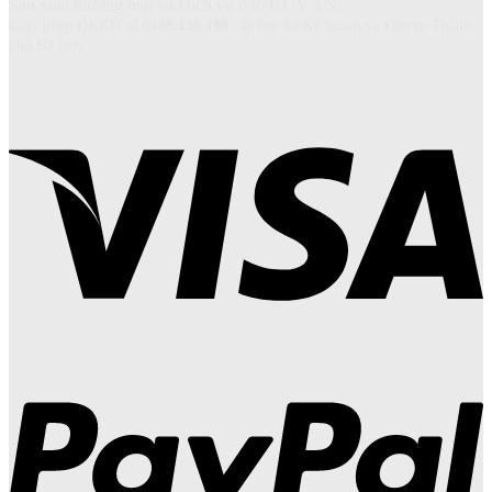
Sản xuất thương mại và Dich vụ ô tô HUY AN.
Giấy phép ĐKKD số
0108.139.180
cấp bởi Sở Kế hoạch và Đầu tư Thành
phố Hà Nội.