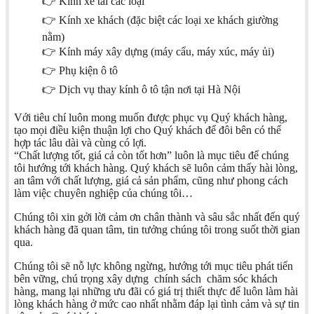
👉 Kính xe tải các loại
👉 Kính xe khách (đặc biệt các loại xe khách giường
nằm)
👉 Kính máy xây dựng (máy cẩu, máy xúc, máy ủi)
👉 Phụ kiện ô tô
👉 Dịch vụ thay kính ô tô tận nơi tại Hà Nội
Với tiêu chí luôn mong muốn được phục vụ Quý khách hàng,
tạo mọi điều kiện thuận lợi cho Quý khách để đôi bên có thể
hợp tác lâu dài và cùng có lợi.
“Chất lượng tốt, giá cả còn tốt hơn” luôn là mục tiêu để chúng
tôi hướng tới khách hàng. Quý khách sẽ luôn cảm thấy hài lòng,
an tâm với chất lượng, giá cả sản phẩm, cũng như phong cách
làm việc chuyên nghiệp của chúng tôi…
Chúng tôi xin gởi lời cảm ơn chân thành và sâu sắc nhất đến quý
khách hàng đã quan tâm, tin tưởng chúng tôi trong suốt thời gian
qua.
Chúng tôi sẽ nỗ lực không ngừng, hướng tới mục tiêu phát tiển
bên vững, chú trọng xây dựng chính sách chăm sóc khách
hàng, mang lại những ưu đãi có giá trị thiết thực để luôn làm hài
lòng khách hàng ở mức cao nhất nhằm đáp lại tình cảm và sự tin