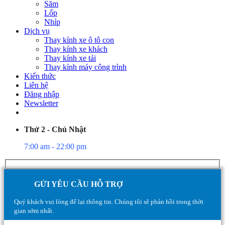
Săm
Lốp
Nhíp
Dịch vụ
Thay kính xe ô tô con
Thay kính xe khách
Thay kính xe tải
Thay kính máy công trình
Kiến thức
Liên hệ
Đăng nhập
Newsletter
Thứ 2 - Chủ Nhật
7:00 am - 22:00 pm
GỬI YÊU CẦU HỖ TRỢ
Quý khách vui lòng để lại thông tin. Chúng tôi sẽ phản hồi trong thời
gian sớm nhất.