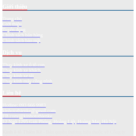
Giới thiệu
Trang chủ
Giới thiệu
Tuyển dụng
Chính sách bán hàng
Chính sách bảo mật
Dịch vụ
Thay kính xe ô tô con
Thay kính xe khách
Thay kính xe tải
Thay kính máy công trình
Liên hệ
Hotline: 093 666 9983
kinhotothienke@gmail.com
FB.com/@kinhotothienke
12 Ngõ 1295 Giải Phóng, Hoàng Liệt, Hoàng Mai, Hà Nội
Kính ô tô Thiên Kế
- Bản quyền thương hiệu thuộc về Công ty