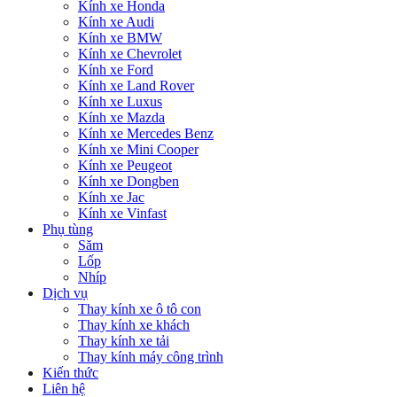
Kính xe Honda
Kính xe Audi
Kính xe BMW
Kính xe Chevrolet
Kính xe Ford
Kính xe Land Rover
Kính xe Luxus
Kính xe Mazda
Kính xe Mercedes Benz
Kính xe Mini Cooper
Kính xe Peugeot
Kính xe Dongben
Kính xe Jac
Kính xe Vinfast
Phụ tùng
Săm
Lốp
Nhíp
Dịch vụ
Thay kính xe ô tô con
Thay kính xe khách
Thay kính xe tải
Thay kính máy công trình
Kiến thức
Liên hệ