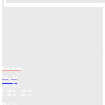
Với hơn 20 năm xây dựng và phát triển, chúng tôi đã cung cấp, lắp
đặt kính xe như kính chắn gió xe khách, xe tải, xe con và các loại
máy xúc, máy ủi, cần cẩu... phục vụ hàng chục nghìn khách hàng
trên khắp cả nước.
Giới thiệu
Trang chủ
Giới thiệu
Tuyển dụng
Chính sách bán hàng
Chính sách bảo mật
Dịch vụ