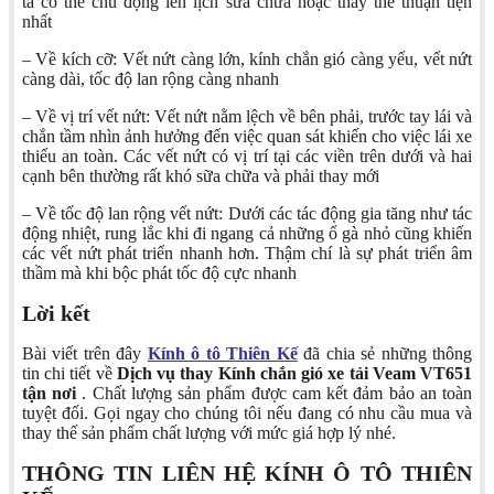
ta có thể chủ động lên lịch sửa chữa hoặc thay thế thuận tiện
nhất
– Về kích cỡ: Vết nứt càng lớn, kính chắn gió càng yếu, vết nứt
càng dài, tốc độ lan rộng càng nhanh
– Về vị trí vết nứt: Vết nứt nằm lệch về bên phải, trước tay lái và
chắn tầm nhìn ảnh hưởng đến việc quan sát khiến cho việc lái xe
thiếu an toàn. Các vết nứt có vị trí tại các viền trên dưới và hai
cạnh bên thường rất khó sữa chữa và phải thay mới
– Về tốc độ lan rộng vết nứt: Dưới các tác động gia tăng như tác
động nhiệt, rung lắc khi đi ngang cả những ổ gà nhỏ cũng khiến
các vết nứt phát triển nhanh hơn. Thậm chí là sự phát triển âm
thầm mà khi bộc phát tốc độ cực nhanh
Lời kết
Bài viết trên đây
Kính ô tô Thiên Kế
đã chia sẻ những thông
tin chi tiết về
Dịch vụ thay Kính chắn gió xe tải Veam VT651
tận nơi
. Chất lượng sản phẩm được cam kết đảm bảo an toàn
tuyệt đối. Gọi ngay cho chúng tôi nếu đang có nhu cầu mua và
thay thế sản phẩm chất lượng với mức giá hợp lý nhé.
THÔNG TIN LIÊN HỆ KÍNH Ô TÔ THIÊN