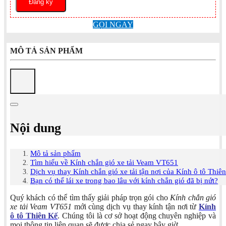
GỌI NGAY
MÔ TẢ SẢN PHẨM
Nội dung
Mô tả sản phẩm
Tìm hiểu về Kính chắn gió xe tải Veam VT651
Dịch vụ thay Kính chắn gió xe tải tận nơi của Kính ô tô Thiê
Bạn có thể lái xe trong bao lâu với kính chắn gió đã bị nứt?
Quý khách có thể tìm thấy giải pháp trọn gói cho
Kính chắn gió
xe tải Veam VT651
mới cùng dịch vụ thay kính tận nơi từ
Kính
ô tô Thiên Kế
. Chúng tôi là cơ sở hoạt động chuyên nghiệp và
mọi thông tin liên quan sẽ được chia sẻ ngay bây giờ