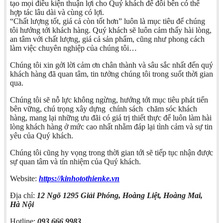
tạo mọi điều kiện thuận lợi cho Quý khách để đôi bên có thể
hợp tác lâu dài và cùng có lợi.
“Chất lượng tốt, giá cả còn tốt hơn” luôn là mục tiêu để chúng
tôi hướng tới khách hàng. Quý khách sẽ luôn cảm thấy hài lòng,
an tâm với chất lượng, giá cả sản phẩm, cũng như phong cách
làm việc chuyên nghiệp của chúng tôi…
Chúng tôi xin gởi lời cảm ơn chân thành và sâu sắc nhất đến quý
khách hàng đã quan tâm, tin tưởng chúng tôi trong suốt thời gian
qua.
Chúng tôi sẽ nỗ lực không ngừng, hướng tới mục tiêu phát tiển
bên vững, chú trọng xây dựng chính sách chăm sóc khách
hàng, mang lại những ưu đãi có giá trị thiết thực để luôn làm hài
lòng khách hàng ở mức cao nhất nhằm đáp lại tình cảm và sự tin
yêu của Quý khách.
Chúng tôi cũng hy vọng trong thời gian tới sẽ tiếp tục nhận được
sự quan tâm và tín nhiệm của Quý khách.
Website:
https://kinhotothienke.vn
Địa chỉ:
12 Ngõ 1295 Giải Phóng, Hoàng Liệt, Hoàng Mai,
Hà Nội
Hotline:
093 666 9983