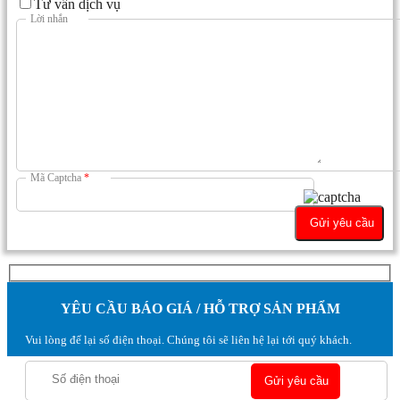
Tư vấn dịch vụ
Lời nhắn
Mã Captcha
*
YÊU CẦU BÁO GIÁ / HỖ TRỢ SẢN PHẨM
Vui lòng để lại số điện thoại. Chúng tôi sẽ liên hệ lại tới quý khách.