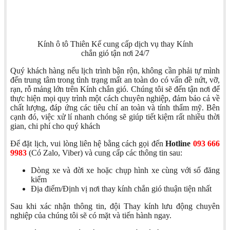
Kính ô tô Thiên Kế cung cấp dịch vụ thay Kính
chắn gió tận nơi 24/7
Quý khách hàng nếu lịch trình bận rộn, không cần phải tự mình
đến trung tâm trong tình trạng mất an toàn do có vấn đề nứt, vỡ,
rạn, rỗ mảng lớn trên Kính chắn gió. Chúng tôi sẽ đến tận nơi để
thực hiện mọi quy trình một cách chuyên nghiệp, đảm bảo cả về
chất lượng, đáp ứng các tiêu chí an toàn và tính thẩm mỹ. Bên
cạnh đó, việc xử lí nhanh chóng sẽ giúp tiết kiệm rất nhiều thời
gian, chi phí cho quý khách
Để đặt lịch, vui lòng liên hệ bằng cách gọi đến
Hotline
093 666
9983
(Có Zalo, Viber) và cung cấp các thông tin sau:
Dòng xe và đời xe hoặc chụp hình xe cùng với sổ đăng
kiểm
Địa điểm/Định vị nơi thay kính chắn gió thuận tiện nhất
Sau khi xác nhận thông tin, đội Thay kính lưu động chuyên
nghiệp của chúng tôi sẽ có mặt và tiến hành ngay.