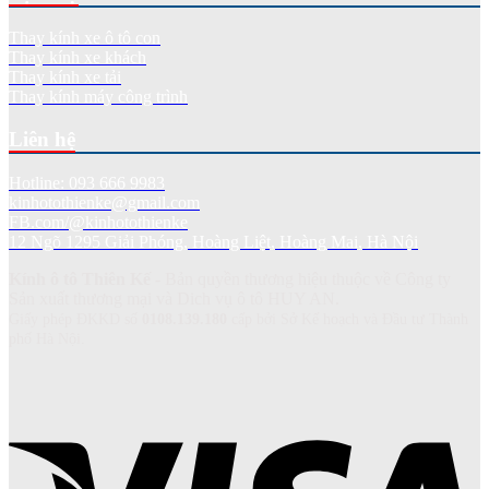
Thay kính xe ô tô con
Thay kính xe khách
Thay kính xe tải
Thay kính máy công trình
Liên hệ
Hotline: 093 666 9983
kinhotothienke@gmail.com
FB.com/@kinhotothienke
12 Ngõ 1295 Giải Phóng, Hoàng Liệt, Hoàng Mai, Hà Nội
Kính ô tô Thiên Kế
- Bản quyền thương hiệu thuộc về Công ty
Sản xuất thương mại và Dich vụ ô tô HUY AN.
Giấy phép ĐKKD số
0108.139.180
cấp bởi Sở Kế hoạch và Đầu tư Thành
phố Hà Nội.