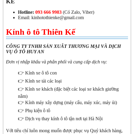
KẾ
Hotline:
093 666 9983
(Có Zalo, Viber)
Email: kinhotothienke@gmail.com
Kính ô tô Thiên Kế
CÔNG TY TNHH SẢN XUÂT THƯƠNG MẠI VÀ DỊCH
VỤ Ô TÔ HUY AN
Đơn vị nhập khẩu và phân phối và cung cấp dịch vụ:
👉 Kính xe ô tô con
👉 Kính xe tải các loại
👉 Kính xe khách (đặc biệt các loại xe khách giường
nằm)
👉 Kính máy xây dựng (máy cẩu, máy xúc, máy ủi)
👉 Phụ kiện ô tô
👉 Dịch vụ thay kính ô tô tận nơi tại Hà Nội
Với tiêu chí luôn mong muốn được phục vụ Quý khách hàng,