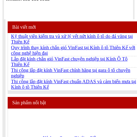
Bài viết mới
Kỹ thuật viên kiểm tra và xử lý vết nứt kính ô tô do đá văng tại
Thiên Kế
Quy trình thay kính chắn gió VinFast tại Kính ô tô Thiên Kế với
công nghệ hiện đại
Lắp đặt kính chắn gió VinFast chuyên nghiệp tại Kính Ô Tô
Thiên Kế
Thi công lắp đặt kính VinFast chính hãng tại gara ô tô chuyên
nghiệp
Thi công lắp đặt kính VinFast chuẩn ADAS và cảm biến mưa tại
Kính ô tô Thiên Kế
Sản phẩm nổi bật