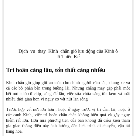
Dịch vụ thay Kính chắn gió lưu động của Kính ô
tô Thiên Kế
Trì hoãn càng lâu, tổn thất càng nhiều
Kính chắn gió giúp giữ an toàn cho chính người cầm lái, khung xe và
cả các bộ phận bên trong buồng lái. Nhưng chẳng may gặp phải một
bết nứt nhỏ cỡ chip, càng để lâu, việc sữa chữa càng tốn kém và mất
nhiều thời gian hơn vì nguy cơ vết nứt lan rộng
Trước hợp vết nứt lớn hơn , hoặc ở ngay trước vị trí cầm lái, hoặc ở
các cạnh Kính, việc trì hoãn chắn chắn không hiệu quả và gây nguy
hiểm rất lớn. Hơn nữa phương tiện của bạn không đủ điều kiện tham
gia giao thông điều này ảnh hưởng đến lịch trình di chuyển, vận tải
hàng hoá.