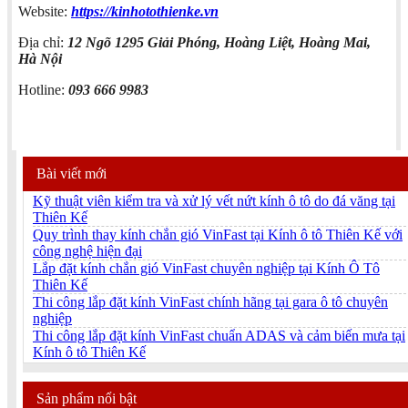
Website:
https://kinhotothienke.vn
Địa chỉ:
12 Ngõ 1295 Giải Phóng, Hoàng Liệt, Hoàng Mai,
Hà Nội
Hotline:
093 666 9983
Bài viết mới
Kỹ thuật viên kiểm tra và xử lý vết nứt kính ô tô do đá văng tại
Thiên Kế
Quy trình thay kính chắn gió VinFast tại Kính ô tô Thiên Kế với
công nghệ hiện đại
Lắp đặt kính chắn gió VinFast chuyên nghiệp tại Kính Ô Tô
Thiên Kế
Thi công lắp đặt kính VinFast chính hãng tại gara ô tô chuyên
nghiệp
Thi công lắp đặt kính VinFast chuẩn ADAS và cảm biến mưa tại
Kính ô tô Thiên Kế
Sản phẩm nổi bật