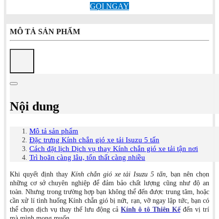
GỌI NGAY
MÔ TẢ SẢN PHẨM
Nội dung
Mô tả sản phẩm
Đặc trưng Kính chắn gió xe tải Isuzu 5 tấn
Cách đặt lịch Dịch vụ thay Kính chắn gió xe tải tận nơi
Trì hoãn càng lâu, tổn thất càng nhiều
Khi quyết định thay
Kính chắn gió xe tải Isuzu 5 tấn
, bạn nên chọn
những cơ sở chuyên nghiệp để đảm bảo chất lượng cũng như độ an
toàn. Nhưng trong trường hợp bạn không thể đến được trung tâm, hoặc
cần xử lí tình huống Kính chắn gió bị nứt, rạn, vỡ ngay lập tức, bạn có
thể chọn dịch vụ thay thế lưu động cả
Kính ô tô Thiên Kế
đến vị trí
mà mình mong muốn