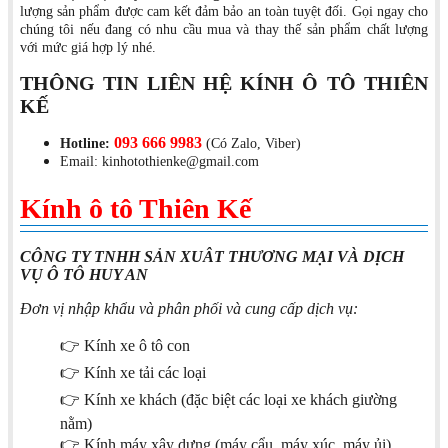
lượng sản phẩm được cam kết đảm bảo an toàn tuyệt đối. Gọi ngay cho
chúng tôi nếu đang có nhu cầu mua và thay thế sản phẩm chất lượng
với mức giá hợp lý nhé.
THÔNG TIN LIÊN HỆ KÍNH Ô TÔ THIÊN
KẾ
093 666 9983
Hotline:
(Có Zalo, Viber)
Email: kinhotothienke@gmail.com
Kính ô tô Thiên Kế
CÔNG TY TNHH SẢN XUÂT THƯƠNG MẠI VÀ DỊCH
VỤ Ô TÔ HUY AN
Đơn vị nhập khẩu và phân phối và cung cấp dịch vụ:
👉 Kính xe ô tô con
👉 Kính xe tải các loại
👉 Kính xe khách (đặc biệt các loại xe khách giường
nằm)
👉 Kính máy xây dựng (máy cẩu, máy xúc, máy ủi)