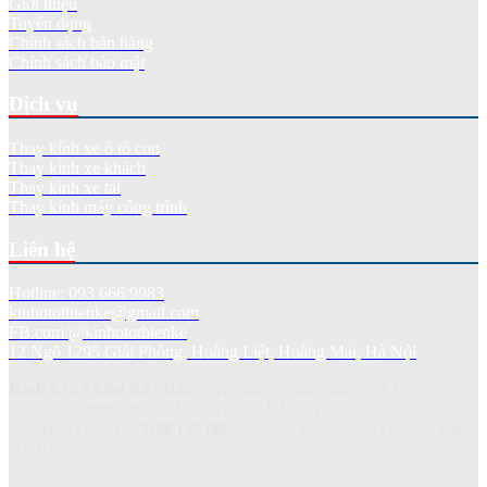
Giới thiệu
Tuyển dụng
Chính sách bán hàng
Chính sách bảo mật
Dịch vụ
Thay kính xe ô tô con
Thay kính xe khách
Thay kính xe tải
Thay kính máy công trình
Liên hệ
Hotline: 093 666 9983
kinhotothienke@gmail.com
FB.com/@kinhotothienke
12 Ngõ 1295 Giải Phóng, Hoàng Liệt, Hoàng Mai, Hà Nội
Kính ô tô Thiên Kế
- Bản quyền thương hiệu thuộc về Công ty
Sản xuất thương mại và Dich vụ ô tô HUY AN.
Giấy phép ĐKKD số
0108.139.180
cấp bởi Sở Kế hoạch và Đầu tư Thành
phố Hà Nội.