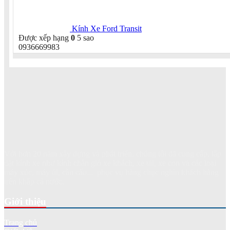
Kính Xe Ford Transit
Được xếp hạng
0
5 sao
0936669983
Với hơn 20 năm xây dựng và phát triển, chúng tôi đã cung cấp, lắp
đặt kính xe như kính chắn gió xe khách, xe tải, xe con và các loại
máy xúc, máy ủi, cần cẩu... phục vụ hàng chục nghìn khách hàng
trên khắp cả nước.
Giới thiệu
Trang chủ