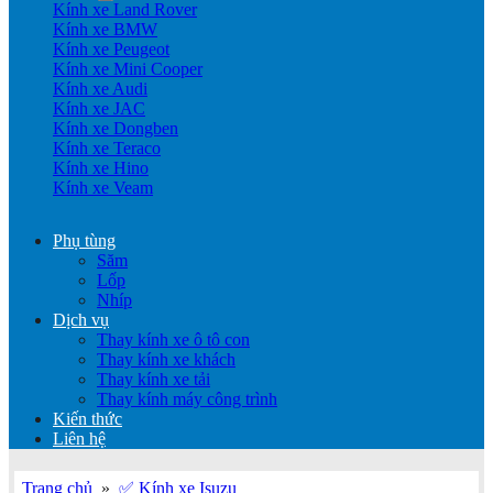
Kính xe Land Rover
Kính xe BMW
Kính xe Peugeot
Kính xe Mini Cooper
Kính xe Audi
Kính xe JAC
Kính xe Dongben
Kính xe Teraco
Kính xe Hino
Kính xe Veam
Phụ tùng
Săm
Lốp
Nhíp
Dịch vụ
Thay kính xe ô tô con
Thay kính xe khách
Thay kính xe tải
Thay kính máy công trình
Kiến thức
Liên hệ
Trang chủ
»
✅ Kính xe Isuzu