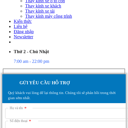
Thay kính xe ô tô con
Thay kính xe khách
Thay kính xe tải
Thay kính máy công trình
Kiến thức
Liên hệ
Đăng nhập
Newsletter
Thứ 2 - Chủ Nhật
7:00 am - 22:00 pm
GỬI YÊU CẦU HỖ TRỢ
Quý khách vui lòng để lại thông tin. Chúng tôi sẽ phản hồi trong thời
gian sớm nhất.
Họ và tên
*
Số điện thoại
*