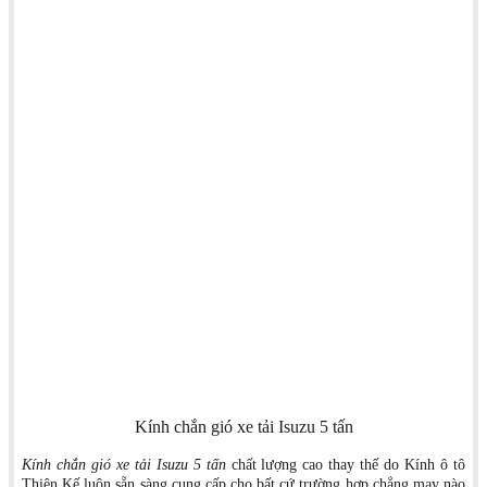
Kính chắn gió xe tải Isuzu 5 tấn
Kính chắn gió xe tải Isuzu 5 tấn
chất lượng cao thay thế do Kính ô tô
Thiên Kế luôn sẵn sàng cung cấp cho bất cứ trường hợp chẳng may nào