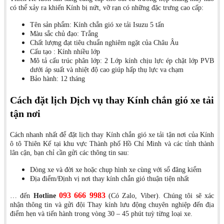
có thể xảy ra khiến Kính bị nứt, vỡ rạn có những đặc trưng cao cấp:
Tên sản phẩm: Kính chắn gió xe tải Isuzu 5 tấn
Màu sắc chủ đạo: Trắng
Chất lượng đạt tiêu chuẩn nghiêm ngặt của Châu Âu
Cấu tạo : Kính nhiều lớp
Mô tả cấu trúc phân lớp: 2 Lớp kính chịu lực ép chặt lớp PVB
dưới áp suất và nhiệt độ cao giúp hấp thụ lực va chạm
Bảo hành: 12 tháng
Cách đặt lịch Dịch vụ thay Kính chắn gió xe tải
tận nơi
Cách nhanh nhất để đặt lịch thay Kính chắn gió xe tải tận nơi của Kính
ô tô Thiên Kế tại khu vực Thành phố Hồ Chí Minh và các tỉnh thành
lân cận, bạn chỉ cần gửi các thông tin sau:
Dòng xe và đời xe hoặc chụp hình xe cùng với sổ đăng kiểm
Địa điểm/Định vị nơi thay kính chắn gió thuận tiện nhất
093 666 9983
… đến
Hotline
(Có Zalo, Viber). Chúng tôi sẽ xác
nhận thông tin và gửi đội Thay kính lưu động chuyên nghiệp đến địa
điểm hẹn và tiến hành trong vòng 30 – 45 phút tuỳ từng loại xe.