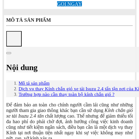
GỌI NGAY
MÔ TẢ SẢN PHẨM
Nội dung
Mô tả sản phẩm
Dịch vụ thay Kính chắn gió xe tải Isuzu 2.4 tấn tận nơi của K
Trường hợp nào cần thay toàn bộ kính chắn gió ?
Để đảm bảo an toàn cho chính người cầm lái cũng như những
người tham gia giao thông khác bạn cần sử dụng
Kính chắn gió
xe tải Isuzu 2.4 tấn
chất lượng cao. Thế nhưng để giảm thiểu tối
đa hao phí do phải chờ đợi, ảnh hưởng công việc kinh doanh
cũng như tiết kiệm ngân sách, điều bạn cần là một dịch vụ thay
Kính tại nơi thuận tiện nhất ngay khi sự việc không may như
nứt, rạn, vỡ kính xảy ra.