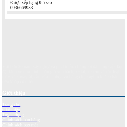
Được xếp hạng
0
5 sao
0936669983
Với hơn 20 năm xây dựng và phát triển, chúng tôi đã cung cấp, lắp
đặt kính xe như kính chắn gió xe khách, xe tải, xe con và các loại
máy xúc, máy ủi, cần cẩu... phục vụ hàng chục nghìn khách hàng
trên khắp cả nước.
Giới thiệu
Trang chủ
Giới thiệu
Tuyển dụng
Chính sách bán hàng
Chính sách bảo mật