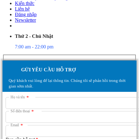
Kiến thức
Liên hệ
Đăng nhập
Newsletter
Thứ 2 - Chủ Nhật
7:00 am - 22:00 pm
GỬI YÊU CẦU HỖ TRỢ
Quý khách vui lòng để lại thông tin. Chúng tôi sẽ phản hồi trong thời
gian sớm nhất.
Họ và tên
*
Số điện thoại
*
Email
*