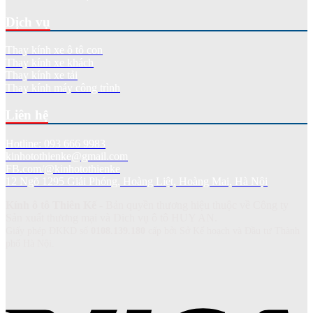
Dịch vụ
Thay kính xe ô tô con
Thay kính xe khách
Thay kính xe tải
Thay kính máy công trình
Liên hệ
Hotline: 093 666 9983
kinhotothienke@gmail.com
FB.com/@kinhotothienke
12 Ngõ 1295 Giải Phóng, Hoàng Liệt, Hoàng Mai, Hà Nội
Kính ô tô Thiên Kế
- Bản quyền thương hiệu thuộc về Công ty
Sản xuất thương mại và Dich vụ ô tô HUY AN.
Giấy phép ĐKKD số
0108.139.180
cấp bởi Sở Kế hoạch và Đầu tư Thành
phố Hà Nội.