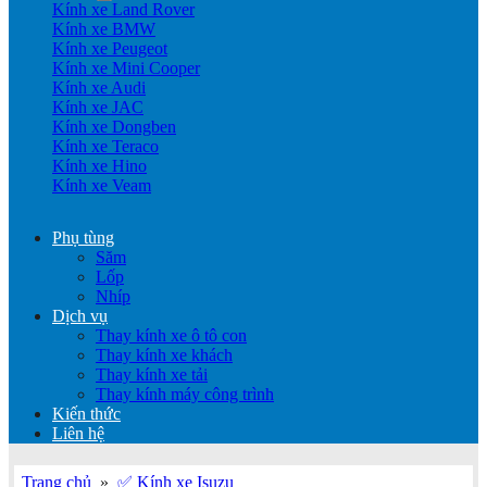
Kính xe Land Rover
Kính xe BMW
Kính xe Peugeot
Kính xe Mini Cooper
Kính xe Audi
Kính xe JAC
Kính xe Dongben
Kính xe Teraco
Kính xe Hino
Kính xe Veam
Phụ tùng
Săm
Lốp
Nhíp
Dịch vụ
Thay kính xe ô tô con
Thay kính xe khách
Thay kính xe tải
Thay kính máy công trình
Kiến thức
Liên hệ
Trang chủ
»
✅ Kính xe Isuzu