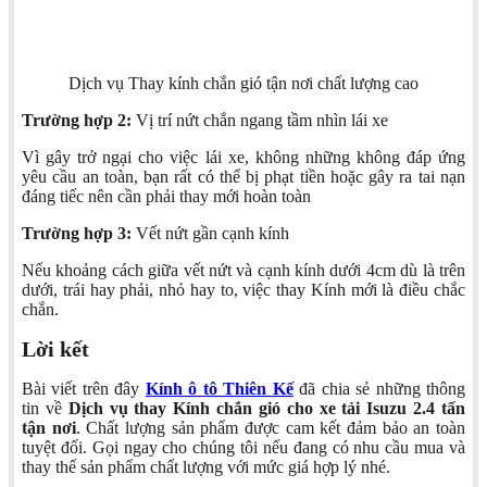
Dịch vụ Thay kính chắn gió tận nơi chất lượng cao
Trường hợp 2:
Vị trí nứt chắn ngang tầm nhìn lái xe
Vì gây trở ngại cho việc lái xe, không những không đáp ứng
yêu cầu an toàn, bạn rất có thể bị phạt tiền hoặc gây ra tai nạn
đáng tiếc nên cần phải thay mới hoàn toàn
Trường hợp 3:
Vết nứt gần cạnh kính
Nếu khoảng cách giữa vết nứt và cạnh kính dưới 4cm dù là trên
dưới, trái hay phải, nhỏ hay to, việc thay Kính mới là điều chắc
chắn.
Lời kết
Bài viết trên đây
Kính ô tô Thiên Kế
đã chia sẻ những thông
tin về
Dịch vụ thay Kính chắn gió cho xe tải Isuzu 2.4 tấn
tận nơi
. Chất lượng sản phẩm được cam kết đảm bảo an toàn
tuyệt đối. Gọi ngay cho chúng tôi nếu đang có nhu cầu mua và
thay thế sản phẩm chất lượng với mức giá hợp lý nhé.