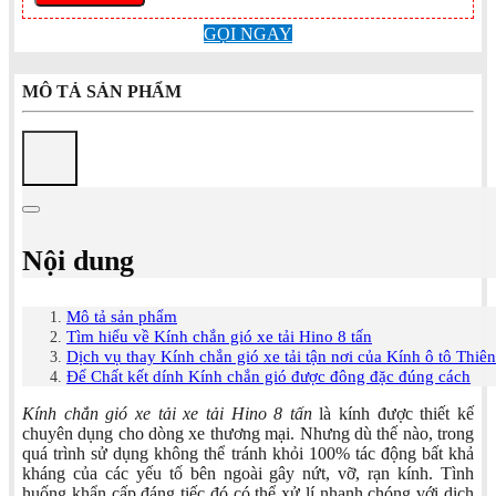
GỌI NGAY
MÔ TẢ SẢN PHẨM
Nội dung
Mô tả sản phẩm
Tìm hiểu về Kính chắn gió xe tải Hino 8 tấn
Dịch vụ thay Kính chắn gió xe tải tận nơi của Kính ô tô Thiê
Để Chất kết dính Kính chắn gió được đông đặc đúng cách
Kính chắn gió xe tải xe tải Hino 8 tấn
là kính được thiết kế
chuyên dụng cho dòng xe thương mại. Nhưng dù thế nào, trong
quá trình sử dụng không thể tránh khỏi 100% tác động bất khả
kháng của các yếu tố bên ngoài gây nứt, vỡ, rạn kính. Tình
huống khẩn cấp đáng tiếc đó có thể xử lí nhanh chóng với dịch