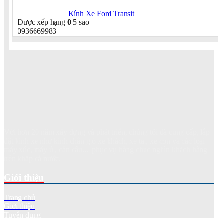
Kính Xe Ford Transit
Được xếp hạng
0
5 sao
0936669983
Với hơn 20 năm xây dựng và phát triển, chúng tôi đã cung cấp, lắp
đặt kính xe như kính chắn gió xe khách, xe tải, xe con và các loại
máy xúc, máy ủi, cần cẩu... phục vụ hàng chục nghìn khách hàng
trên khắp cả nước.
Giới thiệu
Trang chủ
Giới thiệu
Tuyển dụng