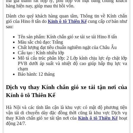
mà giá thành rất hợp lý, phù hợp với mặt bằng chung khách
hàng hiện nay, giúp mau thi hồi vốn.
Dành cho quý khách hàng quan tâm, Thông tin về Kính chắn
gió của Hino 8 tấn do
Kính ô tô Thiên Kế
cung cấp cơ bản như
sau:
Tên sản phẩm: Kính chắn gió xe tải xe tải Hino 8 tấn
Màu sắc chủ đạo: Trắng
Chất lượng đạt tiêu chuẩn nghiêm ngặt của Châu Âu
Cấu tạo : Kính nhiều lớp
Mô tả cấu trúc phân lớp: 2 Lớp kính chịu lực ép chặt lớp
PVB dưới áp suất và nhiệt độ cao giúp hấp thụ lực va
chạm
Bảo hành: 12 tháng
Dịch vụ thay Kính chắn gió xe tải tận nơi của
Kính ô tô Thiên Kế
Hà Nội và các tỉnh lân cận là khu vực có mật độ phương tiện
vận tải di chuyển dày đặc đồng thời cũng là khu vực Dịch vụ
thay Kính chắn gió xe tải tận nơi của
Kính ô tô Thiên Kế
hoạt
động 24/7.