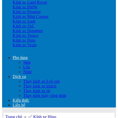
Kính xe Land Rover
Kính xe BMW
Kính xe Peugeot
Kính xe Mini Cooper
Kính xe Audi
Kính xe JAC
Kính xe Dongben
Kính xe Teraco
Kính xe Hino
Kính xe Veam
Phụ tùng
Săm
Lốp
Nhíp
Dịch vụ
Thay kính xe ô tô con
Thay kính xe khách
Thay kính xe tải
Thay kính máy công trình
Kiến thức
Liên hệ
Trang chủ
»
✅ Kính xe Hino