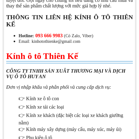
tuyệt đối. Gọi ngay cho chúng tôi nếu đang có nhu cầu mua và
thay thế sản phẩm chất lượng với mức giá hợp lý nhé.
THÔNG TIN LIÊN HỆ KÍNH Ô TÔ THIÊN
KẾ
093 666 9983
Hotline:
(Có Zalo, Viber)
Email: kinhotothienke@gmail.com
Kính ô tô Thiên Kế
CÔNG TY TNHH SẢN XUÂT THƯƠNG MẠI VÀ DỊCH
VỤ Ô TÔ HUY AN
Đơn vị nhập khẩu và phân phối và cung cấp dịch vụ:
👉 Kính xe ô tô con
👉 Kính xe tải các loại
👉 Kính xe khách (đặc biệt các loại xe khách giường
nằm)
👉 Kính máy xây dựng (máy cẩu, máy xúc, máy ủi)
👉 Phụ kiện ô tô