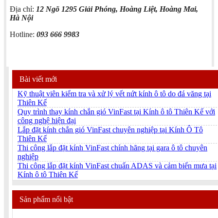
Địa chỉ:
12 Ngõ 1295 Giải Phóng, Hoàng Liệt, Hoàng Mai,
Hà Nội
Hotline:
093 666 9983
Bài viết mới
Kỹ thuật viên kiểm tra và xử lý vết nứt kính ô tô do đá văng tại
Thiên Kế
Quy trình thay kính chắn gió VinFast tại Kính ô tô Thiên Kế với
công nghệ hiện đại
Lắp đặt kính chắn gió VinFast chuyên nghiệp tại Kính Ô Tô
Thiên Kế
Thi công lắp đặt kính VinFast chính hãng tại gara ô tô chuyên
nghiệp
Thi công lắp đặt kính VinFast chuẩn ADAS và cảm biến mưa tại
Kính ô tô Thiên Kế
Sản phẩm nổi bật