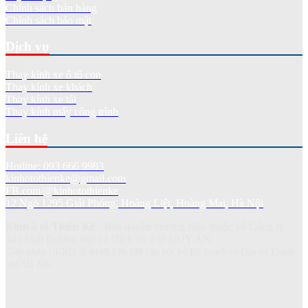
Chính sách bán hàng
Chính sách bảo mật
Dịch vụ
Thay kính xe ô tô con
Thay kính xe khách
Thay kính xe tải
Thay kính máy công trình
Liên hệ
Hotline: 093 666 9983
kinhotothienke@gmail.com
FB.com/@kinhotothienke
12 Ngõ 1295 Giải Phóng, Hoàng Liệt, Hoàng Mai, Hà Nội
Kính ô tô Thiên Kế
- Bản quyền thương hiệu thuộc về Công ty
Sản xuất thương mại và Dich vụ ô tô HUY AN.
Giấy phép ĐKKD số
0108.139.180
cấp bởi Sở Kế hoạch và Đầu tư Thành
phố Hà Nội.