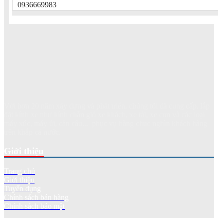
0936669983
Với hơn 20 năm xây dựng và phát triển, chúng tôi đã cung cấp, lắp
đặt kính xe như kính chắn gió xe khách, xe tải, xe con và các loại
máy xúc, máy ủi, cần cẩu... phục vụ hàng chục nghìn khách hàng
trên khắp cả nước.
Giới thiệu
Trang chủ
Giới thiệu
Tuyển dụng
Chính sách bán hàng
Chính sách bảo mật