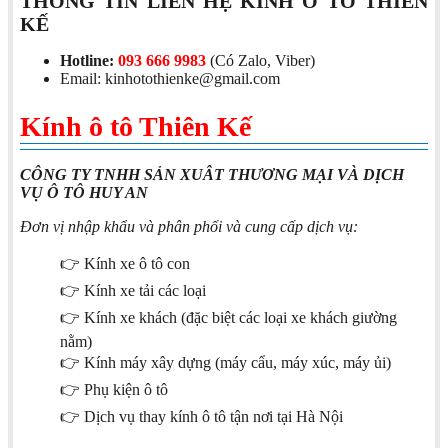
THÔNG TIN LIÊN HỆ KÍNH Ô TÔ THIÊN
KẾ
Hotline:
093 666 9983
(Có Zalo, Viber)
Email: kinhotothienke@gmail.com
Kính ô tô Thiên Kế
CÔNG TY TNHH SẢN XUÂT THƯƠNG MẠI VÀ DỊCH
VỤ Ô TÔ HUY AN
Đơn vị nhập khẩu và phân phối và cung cấp dịch vụ:
👉 Kính xe ô tô con
👉 Kính xe tải các loại
👉 Kính xe khách (đặc biệt các loại xe khách giường
nằm)
👉 Kính máy xây dựng (máy cẩu, máy xúc, máy ủi)
👉 Phụ kiện ô tô
👉 Dịch vụ thay kính ô tô tận nơi tại Hà Nội