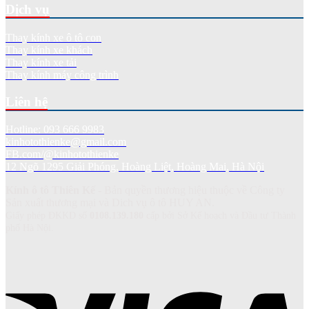
Dịch vụ
Thay kính xe ô tô con
Thay kính xe khách
Thay kính xe tải
Thay kính máy công trình
Liên hệ
Hotline: 093 666 9983
kinhotothienke@gmail.com
FB.com/@kinhotothienke
12 Ngõ 1295 Giải Phóng, Hoàng Liệt, Hoàng Mai, Hà Nội
Kính ô tô Thiên Kế
- Bản quyền thương hiệu thuộc về Công ty
Sản xuất thương mại và Dich vụ ô tô HUY AN.
Giấy phép ĐKKD số
0108.139.180
cấp bởi Sở Kế hoạch và Đầu tư Thành
phố Hà Nội.