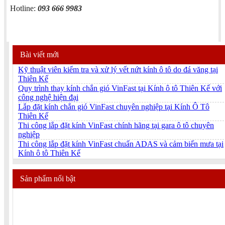
Hotline:
093 666 9983
Bài viết mới
Kỹ thuật viên kiểm tra và xử lý vết nứt kính ô tô do đá văng tại
Thiên Kế
Quy trình thay kính chắn gió VinFast tại Kính ô tô Thiên Kế với
công nghệ hiện đại
Lắp đặt kính chắn gió VinFast chuyên nghiệp tại Kính Ô Tô
Thiên Kế
Thi công lắp đặt kính VinFast chính hãng tại gara ô tô chuyên
nghiệp
Thi công lắp đặt kính VinFast chuẩn ADAS và cảm biến mưa tại
Kính ô tô Thiên Kế
Sản phẩm nổi bật