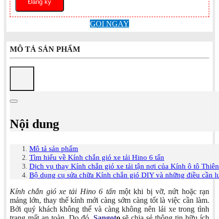
GỌI NGAY
MÔ TẢ SẢN PHẨM
Nội dung
Mô tả sản phẩm
Tìm hiểu về Kính chắn gió xe tải Hino 6 tấn
Dịch vụ thay Kính chắn gió xe tải tận nơi của Kính ô tô Thiê
Bộ dụng cụ sửa chữa Kính chắn gió DIY và những điều cần l
Kính chắn gió xe tải Hino 6 tấn
một khi bị vỡ, nứt hoặc rạn
mảng lớn, thay thế kính mới càng sớm càng tốt là việc cần làm.
Bởi quý khách không thể và càng không nên lái xe trong tình
trạng mất an toàn. Do đó,
Sangot
o
sẽ chia sẻ thông tin hữu ích