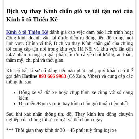
Dịch vụ thay Kính chắn gió xe tải tận nơi của
Kính ô tô Thiên Kế
Kính ô tô Thiên Kế
đánh giá cao việc đảm bảo lịch trình hoạt
động kinh doanh vận tải được diễn ra đúng tiến độ trong mọi
lĩnh vực. Chính vì thế, Dịch vụ thay Kính chắn gió của chúng
tôi cung cấp tận nơi trong khu vực Hà Nội và khu vực lân cận
24/7 nhằm mang lại giải pháp tối ưu cả về chất lượng, an toàn,
thẩm mỹ, chi phí và thời gian.
Khi có bất kì sự cố đáng tiếc nào phát sinh, quý khách có thể
gọi đến
Hotline
093 666 9983
(Có Zalo, Viber) và cung cấp các
thông tin sau:
Dòng xe và đời xe hoặc chụp hình xe cùng với sổ đăng
kiểm
Địa điểm/Định vị nơi thay kính chắn gió thuận tiện nhất
Sau khi xác nhận thông tin, đội Thay kính lưu động chuyên
nghiệp của chúng tôi sẽ có mặt và tiến hành ngay.
*** Thời gian thay kính từ 30 – 45 phút tuỳ từng loại xe