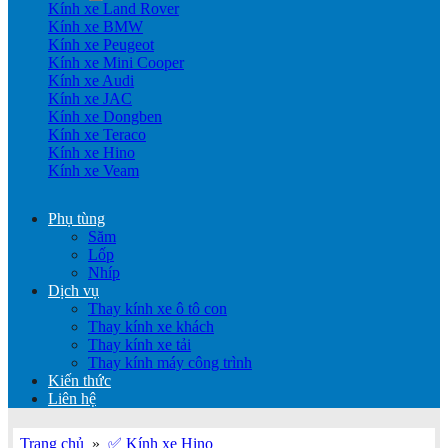
Kính xe Land Rover
Kính xe BMW
Kính xe Peugeot
Kính xe Mini Cooper
Kính xe Audi
Kính xe JAC
Kính xe Dongben
Kính xe Teraco
Kính xe Hino
Kính xe Veam
Phụ tùng
Săm
Lốp
Nhíp
Dịch vụ
Thay kính xe ô tô con
Thay kính xe khách
Thay kính xe tải
Thay kính máy công trình
Kiến thức
Liên hệ
Trang chủ
»
✅ Kính xe Hino