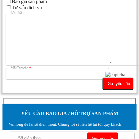
Báo giá sản phẩm
Tư vấn dịch vụ
Lời nhắn
Mã Captcha
*
YÊU CẦU BÁO GIÁ / HỖ TRỢ SẢN PHẨM
Vui lòng để lại số điện thoại. Chúng tôi sẽ liên hệ lại tới quý khách.