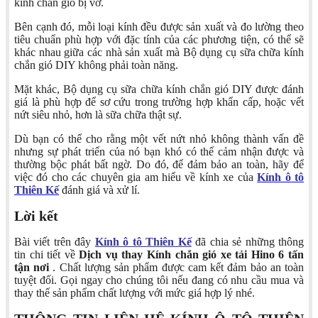
kính chắn gió bị vỡ.
Bên cạnh đó, mỗi loại kính đều được sản xuất và đo lường theo
tiêu chuẩn phù hợp với đặc tính của các phương tiện, có thể sẽ
khác nhau giữa các nhà sản xuất mà Bộ dụng cụ sữa chữa kính
chắn gió DIY không phải toàn năng.
Mặt khác, Bộ dụng cụ sữa chữa kính chắn gió DIY được đánh
giá là phù hợp để sơ cứu trong trường hợp khẩn cấp, hoặc vết
nứt siêu nhỏ, hơn là sữa chữa thật sự.
Dù bạn có thể cho rằng một vết nứt nhỏ không thành vấn đề
nhưng sự phát triển của nó bạn khó có thể cảm nhận được và
thường bộc phát bất ngờ. Do đó, để đảm bảo an toàn, hãy để
việc đó cho các chuyên gia am hiểu về kính xe của
Kính ô tô
Thiên Kế
đánh giá và xử lí.
Lời kết
Bài viết trên đây
Kính ô tô Thiên Kế
đã chia sẻ những thông
tin chi tiết về
Dịch vụ thay Kính chắn gió xe tải Hino 6 tấn
tận nơi
. Chất lượng sản phẩm được cam kết đảm bảo an toàn
tuyệt đối. Gọi ngay cho chúng tôi nếu đang có nhu cầu mua và
thay thế sản phẩm chất lượng với mức giá hợp lý nhé.