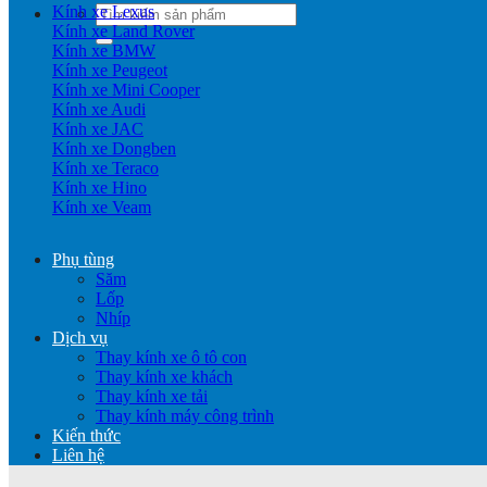
Kính xe Lexus
Tìm
Kính xe Land Rover
kiếm:
Kính xe BMW
Kính xe Peugeot
Kính xe Mini Cooper
Kính xe Audi
Kính xe JAC
Kính xe Dongben
Kính xe Teraco
Kính xe Hino
Kính xe Veam
Phụ tùng
Săm
Lốp
Nhíp
Dịch vụ
Thay kính xe ô tô con
Thay kính xe khách
Thay kính xe tải
Thay kính máy công trình
Kiến thức
Liên hệ