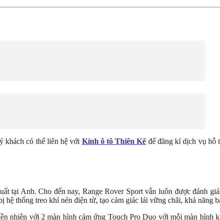
ý khách có thể liên hệ với
Kính ô tô Thiên Kế
để đăng kí dịch vụ hỗ tr
t tại Anh. Cho đến nay, Range Rover Sport vẫn luôn được đánh giá c
 hệ thống treo khí nén điện tử, tạo cảm giác lái vững chãi, khả năng 
 tiền nhiện với 2 màn hình cảm ứng Touch Pro Duo với mỗi màn hình kí