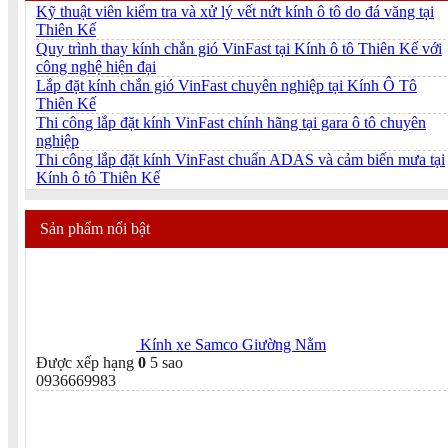
Kỹ thuật viên kiểm tra và xử lý vết nứt kính ô tô do đá văng tại
Thiên Kế
Quy trình thay kính chắn gió VinFast tại Kính ô tô Thiên Kế với
công nghệ hiện đại
Lắp đặt kính chắn gió VinFast chuyên nghiệp tại Kính Ô Tô
Thiên Kế
Thi công lắp đặt kính VinFast chính hãng tại gara ô tô chuyên
nghiệp
Thi công lắp đặt kính VinFast chuẩn ADAS và cảm biến mưa tại
Kính ô tô Thiên Kế
Sản phẩm nổi bật
Kính xe Samco Giường Nằm
Được xếp hạng
0
5 sao
0936669983