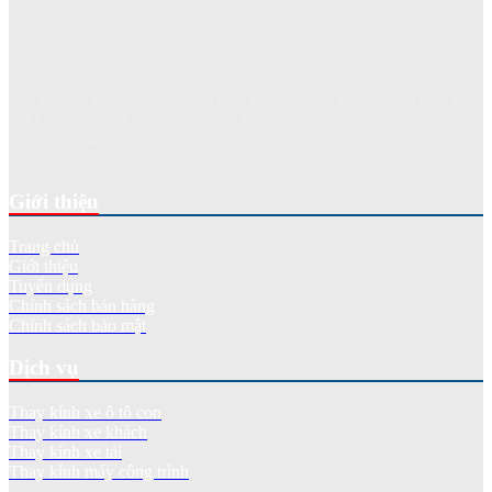
Với hơn 20 năm xây dựng và phát triển, chúng tôi đã cung cấp, lắp
đặt kính xe như kính chắn gió xe khách, xe tải, xe con và các loại
máy xúc, máy ủi, cần cẩu... phục vụ hàng chục nghìn khách hàng
trên khắp cả nước.
Giới thiệu
Trang chủ
Giới thiệu
Tuyển dụng
Chính sách bán hàng
Chính sách bảo mật
Dịch vụ
Thay kính xe ô tô con
Thay kính xe khách
Thay kính xe tải
Thay kính máy công trình