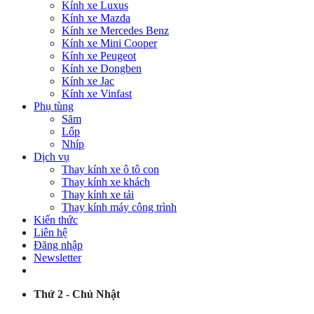
Kính xe Luxus
Kính xe Mazda
Kính xe Mercedes Benz
Kính xe Mini Cooper
Kính xe Peugeot
Kính xe Dongben
Kính xe Jac
Kính xe Vinfast
Phụ tùng
Săm
Lốp
Nhíp
Dịch vụ
Thay kính xe ô tô con
Thay kính xe khách
Thay kính xe tải
Thay kính máy công trình
Kiến thức
Liên hệ
Đăng nhập
Newsletter
Thứ 2 - Chủ Nhật