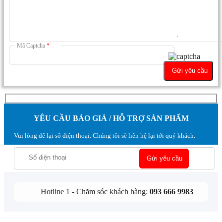
Mã Captcha
*
YÊU CẦU BÁO GIÁ / HỖ TRỢ SẢN PHẨM
Vui lòng để lại số điện thoại. Chúng tôi sẽ liên hệ lại tới quý khách.
Hotline 1 - Chăm sóc khách hàng:
093 666 9983