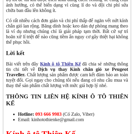
ảnh hưởng, có thể biến dạng vì cùng lí do và đội chi phí sửa
chữa ban đầu lên không ít.
Có rất nhiều cách đơn giản và chi phí thấp để ngăn vết nứt kính
chắn gió lan rộng. Băng dính hoặc keo dán dự phòng mang theo
là ví dụ nhưng chúng chỉ là giải pháp tạm thời. Bất cứ sự trì
hoãn xử lí triệt để nào cũng tiềm ẩn nguy cơ gây thiệt hại không
thể phục hồi.
Lời kết
Bài viết trên đây
Kính ô tô Thiên Kế
đã chia sẻ những thông
tin chi tiết về
Dịch vụ thay Kính chắn gió xe Peugeot
Traveller.
Chất lượng sản phẩm được cam kết đảm bảo an toàn
tuyệt đối. Gọi ngay cho chúng tôi nếu đang có nhu cầu mua và
thay thế sản phẩm chất lượng với mức giá hợp lý nhé.
THÔNG TIN LIÊN HỆ KÍNH Ô TÔ THIÊN
KẾ
Hotline:
093 666 9983
(Có Zalo, Viber)
Email: kinhotothienke@gmail.com
Kính ô tô Thiên Kế