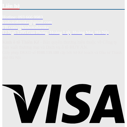
Liên hệ
Hotline: 093 666 9983
kinhotothienke@gmail.com
FB.com/@kinhotothienke
12 Ngõ 1295 Giải Phóng, Hoàng Liệt, Hoàng Mai, Hà Nội
Kính ô tô Thiên Kế
- Bản quyền thương hiệu thuộc về Công ty
Sản xuất thương mại và Dich vụ ô tô HUY AN.
Giấy phép ĐKKD số
0108.139.180
cấp bởi Sở Kế hoạch và Đầu tư Thành
phố Hà Nội.