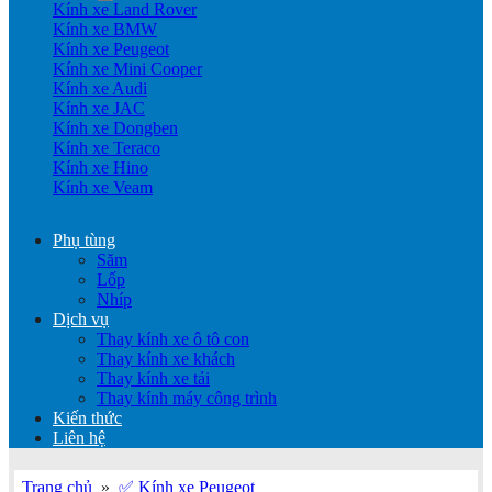
Kính xe Land Rover
Kính xe BMW
Kính xe Peugeot
Kính xe Mini Cooper
Kính xe Audi
Kính xe JAC
Kính xe Dongben
Kính xe Teraco
Kính xe Hino
Kính xe Veam
Phụ tùng
Săm
Lốp
Nhíp
Dịch vụ
Thay kính xe ô tô con
Thay kính xe khách
Thay kính xe tải
Thay kính máy công trình
Kiến thức
Liên hệ
Trang chủ
»
✅ Kính xe Peugeot