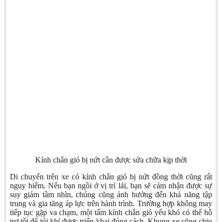
Kính chắn gió bị nứt cần được sửa chữa kịp thời
Di chuyển trên xe có kính chắn gió bị nứt đồng thời cũng rất
nguy hiểm. Nếu bạn ngồi ở vị trí lái, bạn sẽ cảm nhận được sự
suy giảm tầm nhìn, chúng cũng ảnh hưởng đến khả năng tập
trung và gia tăng áp lực trên hành trình. Trường hợp không may
tiếp tục gặp va chạm, một tấm kính chắn gió yếu khó có thể hỗ
trợ tốt để túi khí được triển khai đúng cách. Khung xe cũng chịu