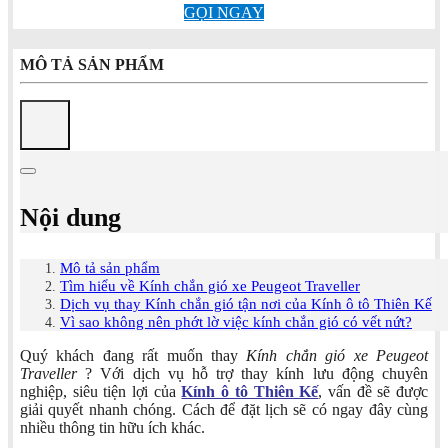
GỌI NGAY
MÔ TẢ SẢN PHẨM
Nội dung
Mô tả sản phẩm
Tìm hiểu về Kính chắn gió xe Peugeot Traveller
Dịch vụ thay Kính chắn gió tận nơi của Kính ô tô Thiên Kế
Vì sao không nên phớt lờ việc kính chắn gió có vết nứt?
Quý khách đang rất muốn thay
Kính chắn gió xe Peugeot
Traveller
? Với dịch vụ hỗ trợ thay kính lưu động chuyên
nghiệp, siêu tiện lợi của
Kính ô tô Thiên Kế
, vấn đề sẽ được
giải quyết nhanh chóng. Cách để đặt lịch sẽ có ngay đây cùng
nhiều thông tin hữu ích khác.