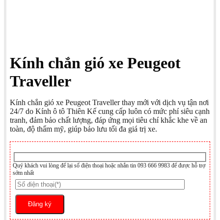
Kính chắn gió xe Peugeot
Traveller
Kính chắn gió xe Peugeot Traveller thay mới với dịch vụ tận nơi
24/7 do Kính ô tô Thiên Kế cung cấp luôn có mức phí siêu cạnh
tranh, đảm bảo chất lượng, đáp ứng mọi tiêu chí khắc khe về an
toàn, độ thẩm mỹ, giúp bảo lưu tối đa giá trị xe.
Quý khách vui lòng để lại số điện thoại hoặc nhắn tin 093 666 9983 để được hỗ trợ
sớm nhất