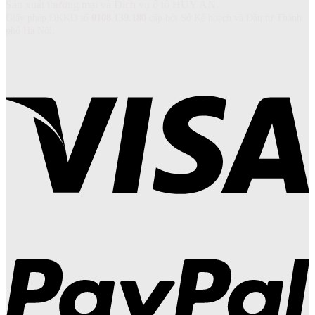
Sản xuất thương mại và Dich vụ ô tô HUY AN.
Giấy phép ĐKKD số
0108.139.180
cấp bởi Sở Kế hoạch và Đầu tư Thành
phố Hà Nội.