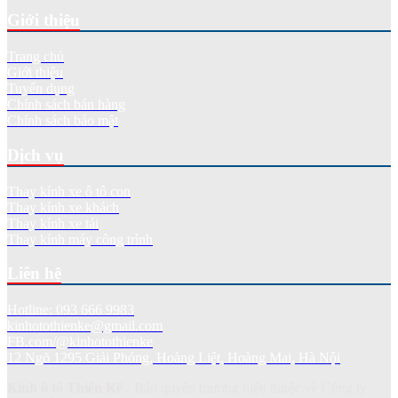
Giới thiệu
Trang chủ
Giới thiệu
Tuyển dụng
Chính sách bán hàng
Chính sách bảo mật
Dịch vụ
Thay kính xe ô tô con
Thay kính xe khách
Thay kính xe tải
Thay kính máy công trình
Liên hệ
Hotline: 093 666 9983
kinhotothienke@gmail.com
FB.com/@kinhotothienke
12 Ngõ 1295 Giải Phóng, Hoàng Liệt, Hoàng Mai, Hà Nội
Kính ô tô Thiên Kế
- Bản quyền thương hiệu thuộc về Công ty