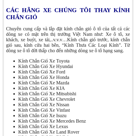
CÁC HÃNG XE CHÚNG TÔI THAY KÍNH
CHẮN GIÓ
Chuyên cung cấp và lắp đặt kính chắn gió ô tô của tất cả các
dòng xe có mặt trên thị trường Việt Nam như: Xe ô tô, xe
khách, xe buýt, xe tải,..v.v.v…Kính chắn gió trước, kính chắn
gió sau, kính cửa hai bên, “Kính Thưa Các Loại Kính”. Từ
dòng xe ô tô đời thấp cho đến những dòng xe ô tô hạng sang.
Kính Chắn Gió Xe Toyota
Kính Chắn Gió Xe Hyundai
Kính Chắn Gió Xe Ford
Kính Chắn Gió Xe Honda
Kính Chắn Gió Xe Mazda
Kính Chắn Gió Xe KIA
Kính Chắn Gió Xe Mitsubishi
Kính Chắn Gió Xe Chevrolet
Kính Chắn Gió Xe Nissan
Kính Chắn Gió Xe Vinfast
Kính Chắn Gió Xe Isuzu
Kính Chắn Gió Xe Mercedes Benz
Kính Chắn Gió Xe Lexus
Kính Chắn Gió Xe Land Rover