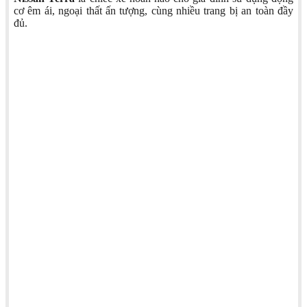
cơ êm ái, ngoại thất ấn tượng, cùng nhiều trang bị an toàn đầy
đủ.