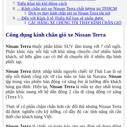
Triển khai túi khí đúng cách
Kính chắn gió xe Nissan Terra chất lượng tại TP.HCM
Dịch vụ thay kính chắn gió xe Nissan Terra tận nơi
Đến với Kính ô tô Thiên Kế bạn sẽ nhận được
CÁC HÃNG XE CHÚNG TÔI THAY KÍNH CHẮN GIÓ
Công dụng kính chắn gió xe Nissan Terra
Nissan Terra
thuộc phân khúc SUV tầm trung với 7 chỗ ngồi.
Phân khúc này nổi bật với khả năng chuyên chở nhiều hành
khách, sở hữu gầm cao có thể di chuyển tốt ở nhiều địa hình
phức tạp.
Nissan Terra
được nhập khẩu nguyên chiếc từ Thái Lan là sự
tiếp nối thành công rực rỡ của mẫu xe bán tải Navara.
Nissan
tập trung vào phiên bản động cơ xăng êm ái hướng đến khách
hàng gia đình. Hiện tại,
Nissan Terra
là mẫu xe duy nhất trong
phân khúc mang tới hệ dẫn động 2 cầu đi cùng động cơ xăng
(Terra V).
Thực tế có phần chậm chân hơn các đối thủ nhưng Nissan Terra
đã được nghiên cứu kỹ lưỡng, có đầy đủ các tính năng rất cần
thiết cho khách hàng Việt.
Nissan Terra
là chiếc xe hoàn hảo cho gia đình sử dụng động