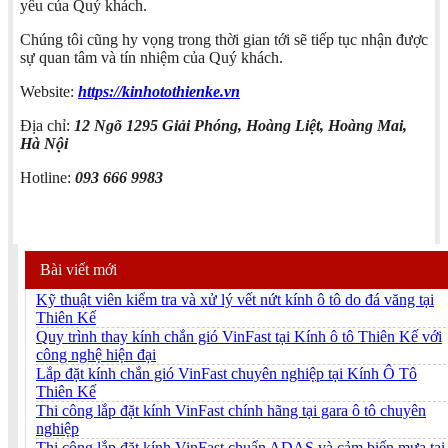
yêu của Quý khách.
Chúng tôi cũng hy vọng trong thời gian tới sẽ tiếp tục nhận được
sự quan tâm và tín nhiệm của Quý khách.
Website:
https://kinhotothienke.vn
Địa chỉ:
12 Ngõ 1295 Giải Phóng, Hoàng Liệt, Hoàng Mai,
Hà Nội
Hotline:
093 666 9983
Bài viết mới
Kỹ thuật viên kiểm tra và xử lý vết nứt kính ô tô do đá văng tại
Thiên Kế
Quy trình thay kính chắn gió VinFast tại Kính ô tô Thiên Kế với
công nghệ hiện đại
Lắp đặt kính chắn gió VinFast chuyên nghiệp tại Kính Ô Tô
Thiên Kế
Thi công lắp đặt kính VinFast chính hãng tại gara ô tô chuyên
nghiệp
Thi công lắp đặt kính VinFast chuẩn ADAS và cảm biến mưa tại