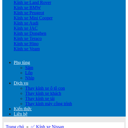
Kính xe Land Rover
Kính xe BMW
Kính xe Peugeot
Kính xe Mini Cooper
Kính xe Audi
Kính xe JAC
Kính xe Dongben
Kính xe Teraco
Kính xe Hino
Kính xe Veam
Phụ tùng
Săm
Lốp
Nhíp
Dịch vụ
Thay kính xe ô tô con
Thay kính xe khách
Thay kính xe tải
Thay kính máy công trình
Kiến thức
Liên hệ
Trang chủ
»
✅ Kính xe Nissan