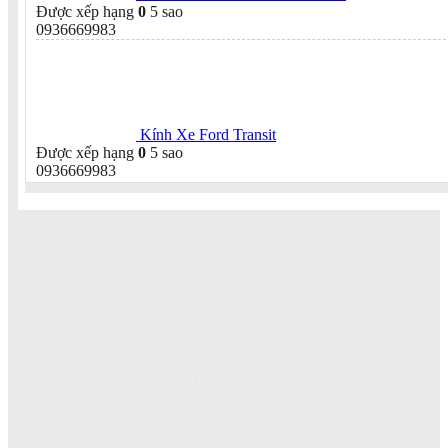
Được xếp hạng
0
5 sao
0936669983
Kính Xe Ford Transit
Được xếp hạng
0
5 sao
0936669983
Với hơn 20 năm xây dựng và phát triển, chúng tôi đã cung cấp, lắp
đặt kính xe như kính chắn gió xe khách, xe tải, xe con và các loại
máy xúc, máy ủi, cần cẩu... phục vụ hàng chục nghìn khách hàng
trên khắp cả nước.