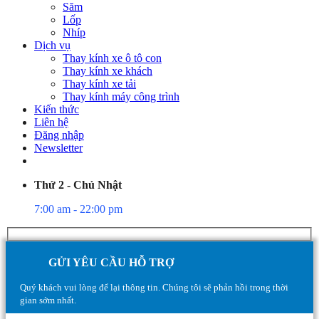
Săm
Lốp
Nhíp
Dịch vụ
Thay kính xe ô tô con
Thay kính xe khách
Thay kính xe tải
Thay kính máy công trình
Kiến thức
Liên hệ
Đăng nhập
Newsletter
Thứ 2 - Chủ Nhật
7:00 am - 22:00 pm
GỬI YÊU CẦU HỖ TRỢ
Quý khách vui lòng để lại thông tin. Chúng tôi sẽ phản hồi trong thời
gian sớm nhất.