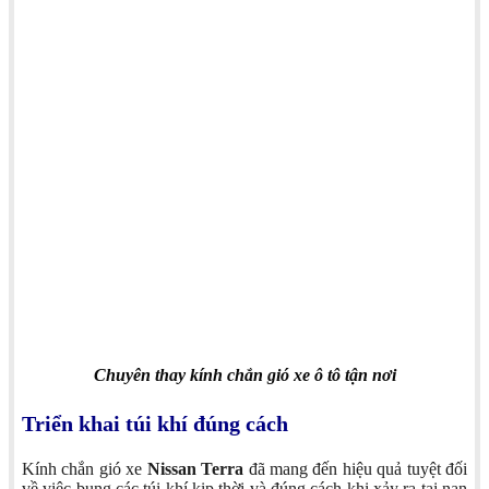
Chuyên thay kính chắn gió xe ô tô tận nơi
Triển khai túi khí đúng cách
Kính chắn gió xe
Nissan Terra
đã mang đến hiệu quả tuyệt đối
về việc bung các túi khí kịp thời và đúng cách khi xảy ra tai nạn