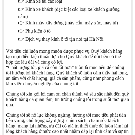
👉 Kính xe tải các loại
👉 Kính xe khách (đặc biệt các loại xe khách giường
nằm)
👉 Kính máy xây dựng (máy cẩu, máy xúc, máy ủi)
👉 Phụ kiện ô tô
👉 Dịch vụ thay kính ô tô tận nơi tại Hà Nội
Với tiêu chí luôn mong muốn được phục vụ Quý khách hàng,
tạo mọi điều kiện thuận lợi cho Quý khách để đôi bên có thể
hợp tác lâu dài và cùng có lợi.
“Chất lượng tốt, giá cả còn tốt hơn” luôn là mục tiêu để chúng
tôi hướng tới khách hàng. Quý khách sẽ luôn cảm thấy hài lòng,
an tâm với chất lượng, giá cả sản phẩm, cũng như phong cách
làm việc chuyên nghiệp của chúng tôi…
Chúng tôi xin gởi lời cảm ơn chân thành và sâu sắc nhất đến quý
khách hàng đã quan tâm, tin tưởng chúng tôi trong suốt thời gian
qua.
Chúng tôi sẽ nỗ lực không ngừng, hướng tới mục tiêu phát tiển
bên vững, chú trọng xây dựng chính sách chăm sóc khách
hàng, mang lại những ưu đãi có giá trị thiết thực để luôn làm hài
lòng khách hàng ở mức cao nhất nhằm đáp lại tình cảm và sự tin