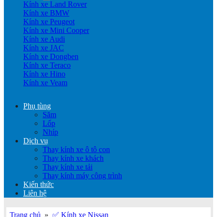
Kính xe Land Rover
Kính xe BMW
Kính xe Peugeot
Kính xe Mini Cooper
Kính xe Audi
Kính xe JAC
Kính xe Dongben
Kính xe Teraco
Kính xe Hino
Kính xe Veam
Phụ tùng
Săm
Lốp
Nhíp
Dịch vụ
Thay kính xe ô tô con
Thay kính xe khách
Thay kính xe tải
Thay kính máy công trình
Kiến thức
Liên hệ
Trang chủ
»
✅ Kính xe Nissan