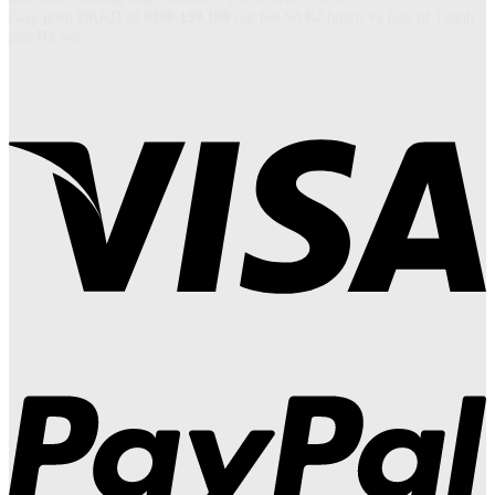
Giấy phép ĐKKD số
0108.139.180
cấp bởi Sở Kế hoạch và Đầu tư Thành
phố Hà Nội.