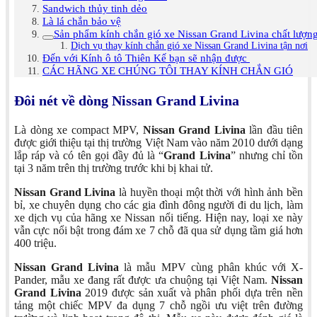
Sandwich thủy tinh dẻo
Là lá chắn bảo vệ
Sản phẩm kính chắn gió xe Nissan Grand Livina chất lượn
Dịch vụ thay kính chắn gió xe Nissan Grand Livina tận nơi
Đến với Kính ô tô Thiên Kế bạn sẽ nhận được
CÁC HÃNG XE CHÚNG TÔI THAY KÍNH CHẮN GIÓ
Đôi nét về dòng Nissan Grand Livina
Là dòng xe compact MPV,
Nissan Grand Livina
lần đầu tiên
được giới thiệu tại thị trường Việt Nam vào năm 2010 dưới dạng
lắp ráp và có tên gọi đầy đủ là “
Grand Livina
” nhưng chỉ tồn
tại 3 năm trên thị trường trước khi bị khai tử.
Nissan Grand Livina
là huyền thoại một thời với hình ảnh bền
bỉ, xe chuyên dụng cho các gia đình đông người đi du lịch, làm
xe dịch vụ của hãng xe Nissan nổi tiếng. Hiện nay, loại xe này
vẫn cực nổi bật trong đám xe 7 chỗ đã qua sử dụng tầm giá hơn
400 triệu.
Nissan Grand Livina
là mẫu MPV cùng phân khúc với X-
Pander, mẫu xe đang rất được ưa chuộng tại Việt Nam.
Nissan
Grand Livina
2019 được sản xuất và phân phối dựa trên nền
tảng một chiếc MPV đa dụng 7 chỗ ngồi ưu việt trên đường