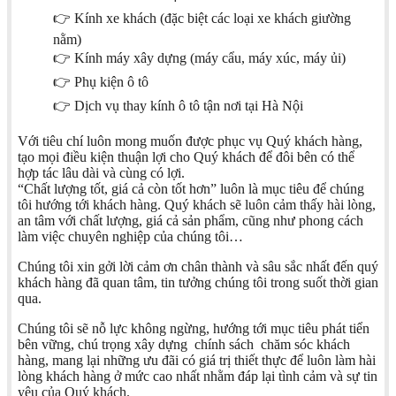
👉 Kính xe khách (đặc biệt các loại xe khách giường
nằm)
👉 Kính máy xây dựng (máy cẩu, máy xúc, máy ủi)
👉 Phụ kiện ô tô
👉 Dịch vụ thay kính ô tô tận nơi tại Hà Nội
Với tiêu chí luôn mong muốn được phục vụ Quý khách hàng,
tạo mọi điều kiện thuận lợi cho Quý khách để đôi bên có thể
hợp tác lâu dài và cùng có lợi.
“Chất lượng tốt, giá cả còn tốt hơn” luôn là mục tiêu để chúng
tôi hướng tới khách hàng. Quý khách sẽ luôn cảm thấy hài lòng,
an tâm với chất lượng, giá cả sản phẩm, cũng như phong cách
làm việc chuyên nghiệp của chúng tôi…
Chúng tôi xin gởi lời cảm ơn chân thành và sâu sắc nhất đến quý
khách hàng đã quan tâm, tin tưởng chúng tôi trong suốt thời gian
qua.
Chúng tôi sẽ nỗ lực không ngừng, hướng tới mục tiêu phát tiển
bên vững, chú trọng xây dựng chính sách chăm sóc khách
hàng, mang lại những ưu đãi có giá trị thiết thực để luôn làm hài
lòng khách hàng ở mức cao nhất nhằm đáp lại tình cảm và sự tin
yêu của Quý khách.