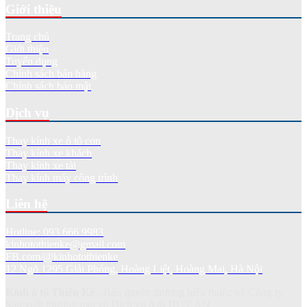
Giới thiệu
Trang chủ
Giới thiệu
Tuyển dụng
Chính sách bán hàng
Chính sách bảo mật
Dịch vụ
Thay kính xe ô tô con
Thay kính xe khách
Thay kính xe tải
Thay kính máy công trình
Liên hệ
Hotline: 093 666 9983
kinhotothienke@gmail.com
FB.com/@kinhotothienke
12 Ngõ 1295 Giải Phóng, Hoàng Liệt, Hoàng Mai, Hà Nội
Kính ô tô Thiên Kế
- Bản quyền thương hiệu thuộc về Công ty
Sản xuất thương mại và Dich vụ ô tô HUY AN.