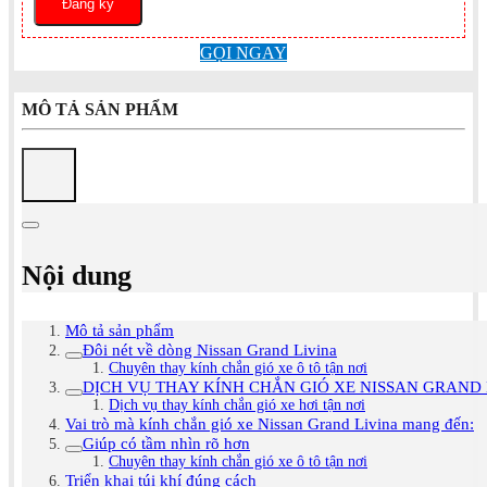
GỌI NGAY
MÔ TẢ SẢN PHẨM
Nội dung
Mô tả sản phẩm
Đôi nét về dòng Nissan Grand Livina
Chuyên thay kính chắn gió xe ô tô tận nơi
DỊCH VỤ THAY KÍNH CHẮN GIÓ XE NISSAN GRAND 
Dịch vụ thay kính chắn gió xe hơi tận nơi
Vai trò mà kính chắn gió xe Nissan Grand Livina mang đến:
Giúp có tầm nhìn rõ hơn
Chuyên thay kính chắn gió xe ô tô tận nơi
Triển khai túi khí đúng cách