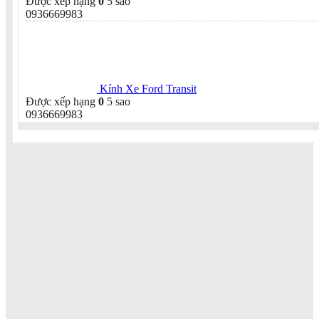
Được xếp hạng
0
5 sao
0936669983
Kính Xe Ford Transit
Được xếp hạng
0
5 sao
0936669983
Với hơn 20 năm xây dựng và phát triển, chúng tôi đã cung cấp, lắp
đặt kính xe như kính chắn gió xe khách, xe tải, xe con và các loại
máy xúc, máy ủi, cần cẩu... phục vụ hàng chục nghìn khách hàng
trên khắp cả nước.