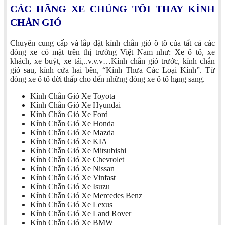
CÁC HÃNG XE CHÚNG TÔI THAY KÍNH
CHẮN GIÓ
Chuyên cung cấp và lắp đặt kính chắn gió ô tô của tất cả các
dòng xe có mặt trên thị trường Việt Nam như: Xe ô tô, xe
khách, xe buýt, xe tải,..v.v.v…Kính chắn gió trước, kính chắn
gió sau, kính cửa hai bên, “Kính Thưa Các Loại Kính”. Từ
dòng xe ô tô đời thấp cho đến những dòng xe ô tô hạng sang.
Kính Chắn Gió Xe Toyota
Kính Chắn Gió Xe Hyundai
Kính Chắn Gió Xe Ford
Kính Chắn Gió Xe Honda
Kính Chắn Gió Xe Mazda
Kính Chắn Gió Xe KIA
Kính Chắn Gió Xe Mitsubishi
Kính Chắn Gió Xe Chevrolet
Kính Chắn Gió Xe Nissan
Kính Chắn Gió Xe Vinfast
Kính Chắn Gió Xe Isuzu
Kính Chắn Gió Xe Mercedes Benz
Kính Chắn Gió Xe Lexus
Kính Chắn Gió Xe Land Rover
Kính Chắn Gió Xe BMW