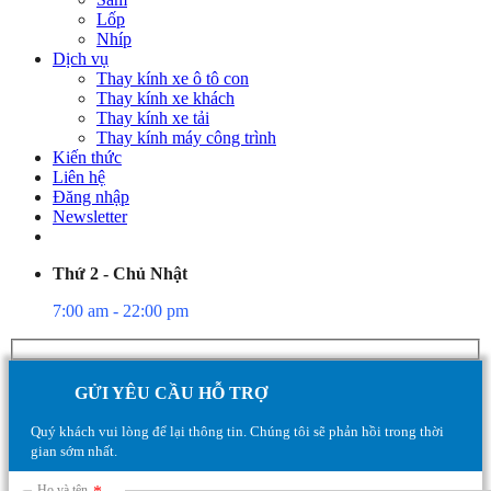
Lốp
Nhíp
Dịch vụ
Thay kính xe ô tô con
Thay kính xe khách
Thay kính xe tải
Thay kính máy công trình
Kiến thức
Liên hệ
Đăng nhập
Newsletter
Thứ 2 - Chủ Nhật
7:00 am - 22:00 pm
GỬI YÊU CẦU HỖ TRỢ
Quý khách vui lòng để lại thông tin. Chúng tôi sẽ phản hồi trong thời
gian sớm nhất.
Họ và tên