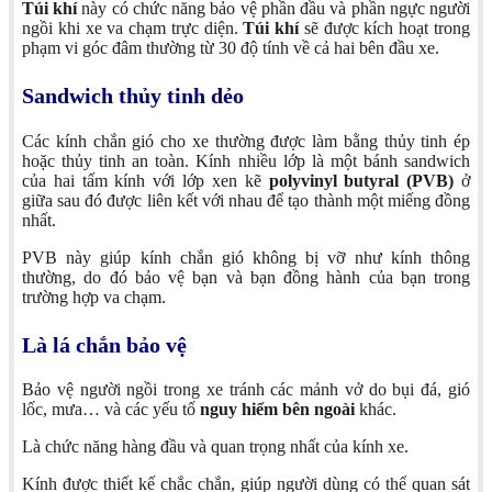
Túi khí
này có chức năng bảo vệ phần đầu và phần ngực người
ngồi khi xe va chạm trực diện.
Túi khí
sẽ được kích hoạt trong
phạm vi góc đâm thường từ 30 độ tính về cả hai bên đầu xe.
Sandwich thủy tinh dẻo
Các kính chắn gió cho xe thường được làm bằng thủy tinh ép
hoặc thủy tinh an toàn. Kính nhiều lớp là một bánh sandwich
của hai tấm kính với lớp xen kẽ
polyvinyl butyral (PVB)
ở
giữa sau đó được liên kết với nhau để tạo thành một miếng đồng
nhất.
PVB này giúp kính chắn gió không bị vỡ như kính thông
thường, do đó bảo vệ bạn và bạn đồng hành của bạn trong
trường hợp va chạm.
Là lá chắn bảo vệ
Bảo vệ người ngồi trong xe tránh các mảnh vở do bụi đá, gió
lốc, mưa… và các yếu tố
nguy hiểm bên ngoài
khác.
Là chức năng hàng đầu và quan trọng nhất của kính xe.
Kính được thiết kế chắc chắn, giúp người dùng có thể quan sát