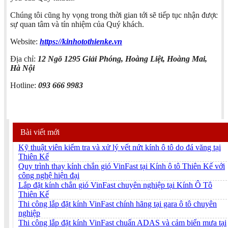
Chúng tôi cũng hy vọng trong thời gian tới sẽ tiếp tục nhận được
sự quan tâm và tín nhiệm của Quý khách.
Website:
https://kinhotothienke.vn
Địa chỉ:
12 Ngõ 1295 Giải Phóng, Hoàng Liệt, Hoàng Mai,
Hà Nội
Hotline:
093 666 9983
Bài viết mới
Kỹ thuật viên kiểm tra và xử lý vết nứt kính ô tô do đá văng tại
Thiên Kế
Quy trình thay kính chắn gió VinFast tại Kính ô tô Thiên Kế với
công nghệ hiện đại
Lắp đặt kính chắn gió VinFast chuyên nghiệp tại Kính Ô Tô
Thiên Kế
Thi công lắp đặt kính VinFast chính hãng tại gara ô tô chuyên
nghiệp
Thi công lắp đặt kính VinFast chuẩn ADAS và cảm biến mưa tại