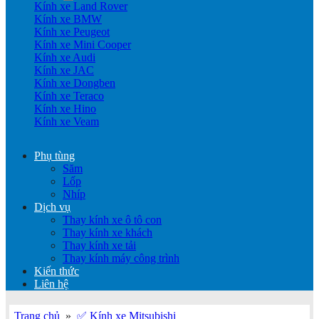
Kính xe Land Rover
Kính xe BMW
Kính xe Peugeot
Kính xe Mini Cooper
Kính xe Audi
Kính xe JAC
Kính xe Dongben
Kính xe Teraco
Kính xe Hino
Kính xe Veam
Phụ tùng
Săm
Lốp
Nhíp
Dịch vụ
Thay kính xe ô tô con
Thay kính xe khách
Thay kính xe tải
Thay kính máy công trình
Kiến thức
Liên hệ
Trang chủ
»
✅ Kính xe Mitsubishi