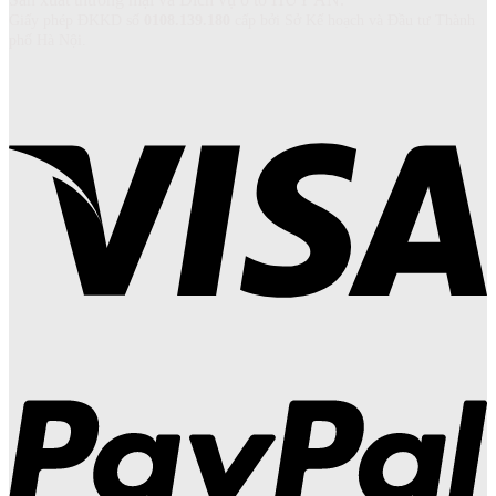
Giấy phép ĐKKD số
0108.139.180
cấp bởi Sở Kế hoạch và Đầu tư Thành
phố Hà Nội.