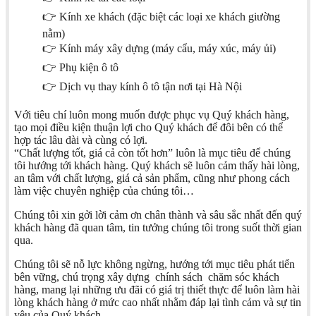
👉 Kính xe khách (đặc biệt các loại xe khách giường
nằm)
👉 Kính máy xây dựng (máy cẩu, máy xúc, máy ủi)
👉 Phụ kiện ô tô
👉 Dịch vụ thay kính ô tô tận nơi tại Hà Nội
Với tiêu chí luôn mong muốn được phục vụ Quý khách hàng,
tạo mọi điều kiện thuận lợi cho Quý khách để đôi bên có thể
hợp tác lâu dài và cùng có lợi.
“Chất lượng tốt, giá cả còn tốt hơn” luôn là mục tiêu để chúng
tôi hướng tới khách hàng. Quý khách sẽ luôn cảm thấy hài lòng,
an tâm với chất lượng, giá cả sản phẩm, cũng như phong cách
làm việc chuyên nghiệp của chúng tôi…
Chúng tôi xin gởi lời cảm ơn chân thành và sâu sắc nhất đến quý
khách hàng đã quan tâm, tin tưởng chúng tôi trong suốt thời gian
qua.
Chúng tôi sẽ nỗ lực không ngừng, hướng tới mục tiêu phát tiển
bên vững, chú trọng xây dựng chính sách chăm sóc khách
hàng, mang lại những ưu đãi có giá trị thiết thực để luôn làm hài
lòng khách hàng ở mức cao nhất nhằm đáp lại tình cảm và sự tin
yêu của Quý khách.