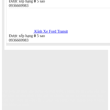
Được xếp hạng
0
5 sao
0936669983
Kính Xe Ford Transit
Được xếp hạng
0
5 sao
0936669983
Với hơn 20 năm xây dựng và phát triển, chúng tôi đã cung cấp, lắp
đặt kính xe như kính chắn gió xe khách, xe tải, xe con và các loại
máy xúc, máy ủi, cần cẩu... phục vụ hàng chục nghìn khách hàng
trên khắp cả nước.