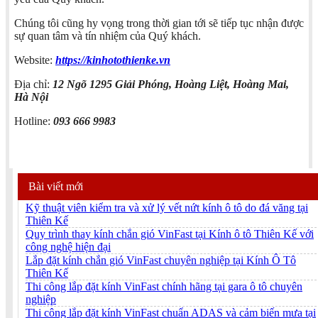
Chúng tôi cũng hy vọng trong thời gian tới sẽ tiếp tục nhận được
sự quan tâm và tín nhiệm của Quý khách.
Website:
https://kinhotothienke.vn
Địa chỉ:
12 Ngõ 1295 Giải Phóng, Hoàng Liệt, Hoàng Mai,
Hà Nội
Hotline:
093 666 9983
Bài viết mới
Kỹ thuật viên kiểm tra và xử lý vết nứt kính ô tô do đá văng tại
Thiên Kế
Quy trình thay kính chắn gió VinFast tại Kính ô tô Thiên Kế với
công nghệ hiện đại
Lắp đặt kính chắn gió VinFast chuyên nghiệp tại Kính Ô Tô
Thiên Kế
Thi công lắp đặt kính VinFast chính hãng tại gara ô tô chuyên
nghiệp
Thi công lắp đặt kính VinFast chuẩn ADAS và cảm biến mưa tại