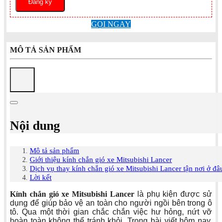
GỌI NGAY
MÔ TẢ SẢN PHẨM
Nội dung
Mô tả sản phẩm
Giới thiệu kính chắn gió xe Mitsubishi Lancer
Dịch vụ thay kính chắn gió xe Mitsubishi Lancer tận nơi ở đ
Lời kết
Kính chắn gió xe Mitsubishi Lancer
là phụ kiện được sử
dụng để giúp bảo vệ an toàn cho người ngồi bên trong ô
tô. Qua một thời gian chắc chắn việc hư hỏng, nứt vỡ
hoàn toàn không thể tránh khỏi. Trong bài viết hôm nay,