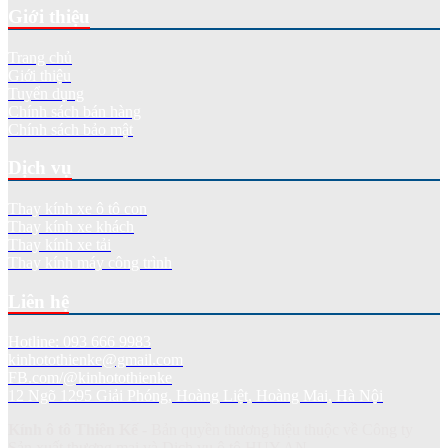
Giới thiệu
Trang chủ
Giới thiệu
Tuyển dụng
Chính sách bán hàng
Chính sách bảo mật
Dịch vụ
Thay kính xe ô tô con
Thay kính xe khách
Thay kính xe tải
Thay kính máy công trình
Liên hệ
Hotline: 093 666 9983
kinhotothienke@gmail.com
FB.com/@kinhotothienke
12 Ngõ 1295 Giải Phóng, Hoàng Liệt, Hoàng Mai, Hà Nội
Kính ô tô Thiên Kế
- Bản quyền thương hiệu thuộc về Công ty
Sản xuất thương mại và Dich vụ ô tô HUY AN.