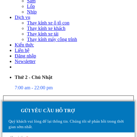
Săm
Lốp
Nhíp
Dịch vụ
Thay kính xe ô tô con
Thay kính xe khách
Thay kính xe tải
Thay kính máy công trình
Kiến thức
Liên hệ
Đăng nhập
Newsletter
Thứ 2 - Chủ Nhật
7:00 am - 22:00 pm
GỬI YÊU CẦU HỖ TRỢ
Quý khách vui lòng để lại thông tin. Chúng tôi sẽ phản hồi trong thời
gian sớm nhất.