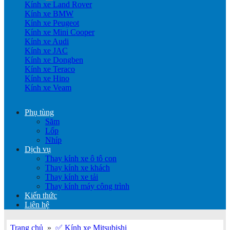
Kính xe Land Rover
Kính xe BMW
Kính xe Peugeot
Kính xe Mini Cooper
Kính xe Audi
Kính xe JAC
Kính xe Dongben
Kính xe Teraco
Kính xe Hino
Kính xe Veam
Phụ tùng
Săm
Lốp
Nhíp
Dịch vụ
Thay kính xe ô tô con
Thay kính xe khách
Thay kính xe tải
Thay kính máy công trình
Kiến thức
Liên hệ
Trang chủ
»
✅ Kính xe Mitsubishi