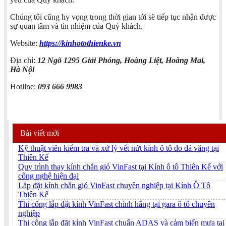
Chúng tôi cũng hy vọng trong thời gian tới sẽ tiếp tục nhận được
sự quan tâm và tín nhiệm của Quý khách.
Website:
https://kinhotothienke.vn
Địa chỉ:
12 Ngõ 1295 Giải Phóng, Hoàng Liệt, Hoàng Mai,
Hà Nội
Hotline:
093 666 9983
Bài viết mới
Kỹ thuật viên kiểm tra và xử lý vết nứt kính ô tô do đá văng tại
Thiên Kế
Quy trình thay kính chắn gió VinFast tại Kính ô tô Thiên Kế với
công nghệ hiện đại
Lắp đặt kính chắn gió VinFast chuyên nghiệp tại Kính Ô Tô
Thiên Kế
Thi công lắp đặt kính VinFast chính hãng tại gara ô tô chuyên
nghiệp
Thi công lắp đặt kính VinFast chuẩn ADAS và cảm biến mưa tại