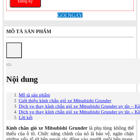
GỌI NGAY
MÔ TẢ SẢN PHẨM
Nội dung
Mô tả sản phẩm
Giới thiệu kính chắn gió xe Mitsubishi Grunder
Dịch vụ thay kính chắn gió xe Mitsubishi Grunder uy tín – 
Dịch vụ thay kính chắn gió xe Mitsubishi Grunder uy tín – 
Lời kết
Kính chắn gió xe Mitsubishi Grunder
là phụ tùng không thể
thiếu của ô tô. Chức năng chính của nó là bảo vệ, ngăn chặn
những yếu tố từ bên ngoài tác động vào người ngồi bên trong.