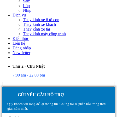
Săm
Lốp
Nhíp
Dịch vụ
Thay kính xe ô tô con
Thay kính xe khách
Thay kính xe tải
Thay kính máy công trình
Kiến thức
Liên hệ
Đăng nhập
Newsletter
Thứ 2 - Chủ Nhật
7:00 am - 22:00 pm
GỬI YÊU CẦU HỖ TRỢ
Quý khách vui lòng để lại thông tin. Chúng tôi sẽ phản hồi trong thời
gian sớm nhất.