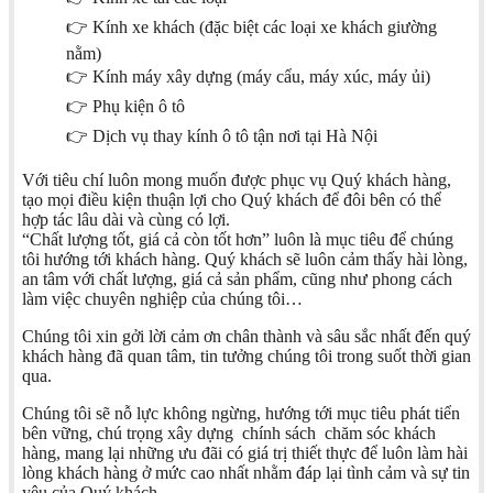
👉 Kính xe khách (đặc biệt các loại xe khách giường
nằm)
👉 Kính máy xây dựng (máy cẩu, máy xúc, máy ủi)
👉 Phụ kiện ô tô
👉 Dịch vụ thay kính ô tô tận nơi tại Hà Nội
Với tiêu chí luôn mong muốn được phục vụ Quý khách hàng,
tạo mọi điều kiện thuận lợi cho Quý khách để đôi bên có thể
hợp tác lâu dài và cùng có lợi.
“Chất lượng tốt, giá cả còn tốt hơn” luôn là mục tiêu để chúng
tôi hướng tới khách hàng. Quý khách sẽ luôn cảm thấy hài lòng,
an tâm với chất lượng, giá cả sản phẩm, cũng như phong cách
làm việc chuyên nghiệp của chúng tôi…
Chúng tôi xin gởi lời cảm ơn chân thành và sâu sắc nhất đến quý
khách hàng đã quan tâm, tin tưởng chúng tôi trong suốt thời gian
qua.
Chúng tôi sẽ nỗ lực không ngừng, hướng tới mục tiêu phát tiển
bên vững, chú trọng xây dựng chính sách chăm sóc khách
hàng, mang lại những ưu đãi có giá trị thiết thực để luôn làm hài
lòng khách hàng ở mức cao nhất nhằm đáp lại tình cảm và sự tin
yêu của Quý khách.