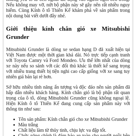
Nếu không may vỡ, nứt bộ phận này sẽ gây nên rất nhiều nguy
hiểm. Cùng Kính ô tô Thiên Kế khám phá về sản phẩm trong
nội dung bài viết dưới đây nhé.
Giới thiệu kính chắn gió xe Mitsubishi
Grunder
Mitsubishi Grunder là dòng xe sedan hạng D đã xuất hiện tại
Việt Nam được một thời gian khá dài. Nó trực tiếp cạnh tranh
với Toyota Camry và Ford Mondeo. Ưu thế lớn nhất của dòng
xe này nếu so sánh với các đối thủ khác là thiết kế sang trọng
với nhiều trang thiết bị tiện nghi cao cấp giống với xe sang tuy
nhiên giá bán lại rẻ hơn.
Sở hữu nhiều tính năng ấn tượng và độc đáo nên sản phẩm đã
hấp dẫn nhiều khách hàng. Kính chắn gió là bộ phận rất quan
trọng của ô tô, dòng Mitsubishi Grunder cũng không ngoại lệ.
Hiện Kính ô tô Thiên Kế đang cung cấp sản phẩm này với
thông tin như sau:
Tên sản phẩm: Kính chắn gió cho xe Mitsubishi Grunder
Màu trắng
Chất liệu làm từ thủy tinh, chịu lực va đập tốt.
Chức năng chính là đảm bảo an toàn cho người ngồi bên