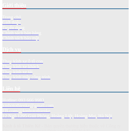
Giới thiệu
Trang chủ
Giới thiệu
Tuyển dụng
Chính sách bán hàng
Chính sách bảo mật
Dịch vụ
Thay kính xe ô tô con
Thay kính xe khách
Thay kính xe tải
Thay kính máy công trình
Liên hệ
Hotline: 093 666 9983
kinhotothienke@gmail.com
FB.com/@kinhotothienke
12 Ngõ 1295 Giải Phóng, Hoàng Liệt, Hoàng Mai, Hà Nội
Kính ô tô Thiên Kế
- Bản quyền thương hiệu thuộc về Công ty