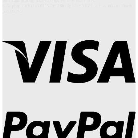
Sản xuất thương mại và Dich vụ ô tô HUY AN.
Giấy phép ĐKKD số
0108.139.180
cấp bởi Sở Kế hoạch và Đầu tư Thành
phố Hà Nội.