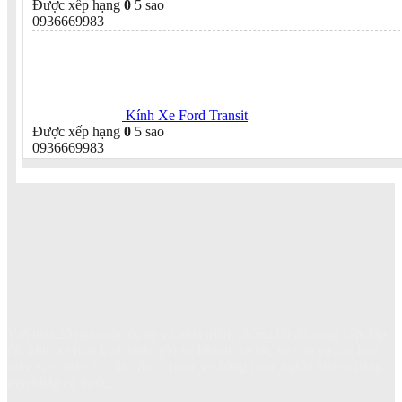
Được xếp hạng
0
5 sao
0936669983
Kính Xe Ford Transit
Được xếp hạng
0
5 sao
0936669983
Với hơn 20 năm xây dựng và phát triển, chúng tôi đã cung cấp, lắp
đặt kính xe như kính chắn gió xe khách, xe tải, xe con và các loại
máy xúc, máy ủi, cần cẩu... phục vụ hàng chục nghìn khách hàng
trên khắp cả nước.