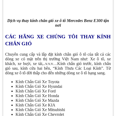
Dịch vụ thay kính chắn gió xe ô tô Mercedes Benz E300 tận
nơi
CÁC HÃNG XE CHÚNG TÔI THAY KÍNH
CHẮN GIÓ
Chuyên cung cấp và lắp đặt kính chắn gió ô tô của tất cả các
dòng xe có mặt trên thị trường Việt Nam như: Xe ô tô, xe
khách, xe buýt, xe tải,..v.v.v…Kính chắn gió trước, kính chắn
gió sau, kính cửa hai bên, “Kính Thưa Các Loại Kính”. Từ
dòng xe ô tô đời thấp cho đến những dòng xe ô tô hạng sang.
Kính Chắn Gió Xe Toyota
Kính Chắn Gió Xe Hyundai
Kính Chắn Gió Xe Ford
Kính Chắn Gió Xe Honda
Kính Chắn Gió Xe Mazda
Kính Chắn Gió Xe KIA
Kính Chắn Gió Xe Mitsubishi
Kính Chắn Gió Xe Chevrolet