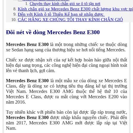
Chuyên thay kính chắn gió xe ô tô tận nơi
Kính chắn gió xe Mercedes Benz E300 chất lượng khu vực t
Đến với Kính ô tô Thiên Kế bạn sẽ nhận được
CÁC HÃNG XE CHÚNG TÔI THAY KÍNH CHẮN GIÓ
Đôi nét về dòng Mercedes Benz E300
Mercedes Benz E300
là một trong những chiếc xe thuộc dòng
xe Sedan hạng sang của thương hiệu xe hơi nổi tiếng Mercedes.
Chiếc xe được nhận xét của sự kết hợp hoàn hảo giữa nội thất
hiện đại sang trọng, các công nghệ hiện đại cùng ngoại hình toát
lên vẻ thanh lịch, gợi cảm.
Mercedes Benz E300
là một mẫu xe của dòng xe Mercedes E
Class, đây là dòng xe có lượng tiêu thụ đáng kể tại thị trường
Việt Nam. Mercedes E300 AMG thuộc thế hệ thứ 10 của
Mercedes E Class, được ra mắt cùng với Mercedes E200 vào
năm 2016.
Tuy nhiên khác với phiên bản còn lại được lắp ráp trong nước,
Mercedes Benz E300
được nhập khẩu nguyên chiếc. Phải đến
năm 2017, Mercedes E300 AMG mới được lắp ráp tại Việt
Nam.