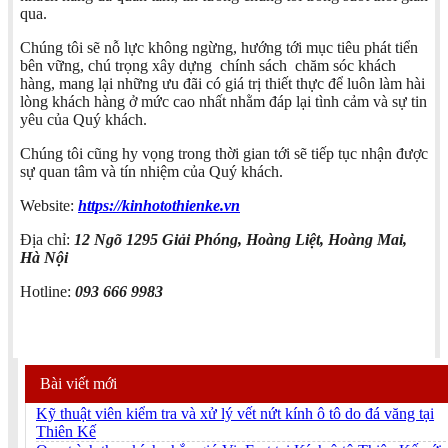
qua.
Chúng tôi sẽ nỗ lực không ngừng, hướng tới mục tiêu phát tiển
bên vững, chú trọng xây dựng chính sách chăm sóc khách
hàng, mang lại những ưu đãi có giá trị thiết thực để luôn làm hài
lòng khách hàng ở mức cao nhất nhằm đáp lại tình cảm và sự tin
yêu của Quý khách.
Chúng tôi cũng hy vọng trong thời gian tới sẽ tiếp tục nhận được
sự quan tâm và tín nhiệm của Quý khách.
Website:
https://kinhotothienke.vn
Địa chỉ:
12 Ngõ 1295 Giải Phóng, Hoàng Liệt, Hoàng Mai,
Hà Nội
Hotline:
093 666 9983
Bài viết mới
Kỹ thuật viên kiểm tra và xử lý vết nứt kính ô tô do đá văng tại
Thiên Kế