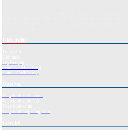
Với hơn 20 năm xây dựng và phát triển, chúng tôi đã cung cấp, lắp
đặt kính xe như kính chắn gió xe khách, xe tải, xe con và các loại
máy xúc, máy ủi, cần cẩu... phục vụ hàng chục nghìn khách hàng
trên khắp cả nước.
Giới thiệu
Trang chủ
Giới thiệu
Tuyển dụng
Chính sách bán hàng
Chính sách bảo mật
Dịch vụ
Thay kính xe ô tô con
Thay kính xe khách
Thay kính xe tải
Thay kính máy công trình
Liên hệ