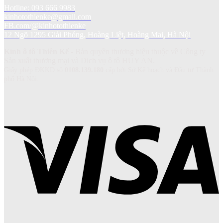
Hotline: 093 666 9983
kinhotothienke@gmail.com
FB.com/@kinhotothienke
12 Ngõ 1295 Giải Phóng, Hoàng Liệt, Hoàng Mai, Hà Nội
Kính ô tô Thiên Kế
- Bản quyền thương hiệu thuộc về Công ty
Sản xuất thương mại và Dich vụ ô tô HUY AN.
Giấy phép ĐKKD số
0108.139.180
cấp bởi Sở Kế hoạch và Đầu tư Thành
phố Hà Nội.