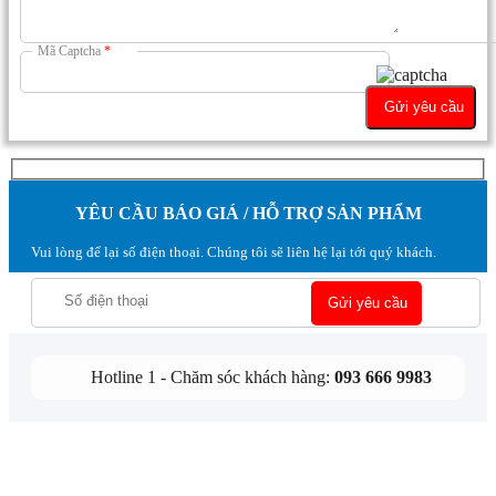
Mã Captcha
*
YÊU CẦU BÁO GIÁ / HỖ TRỢ SẢN PHẨM
Vui lòng để lại số điện thoại. Chúng tôi sẽ liên hệ lại tới quý khách.
Hotline 1 - Chăm sóc khách hàng:
093 666 9983