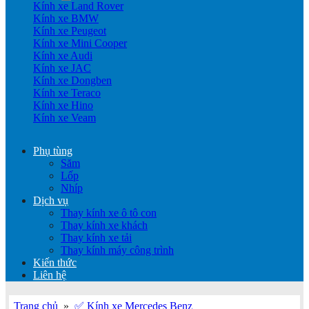
Kính xe Land Rover
Kính xe BMW
Kính xe Peugeot
Kính xe Mini Cooper
Kính xe Audi
Kính xe JAC
Kính xe Dongben
Kính xe Teraco
Kính xe Hino
Kính xe Veam
Phụ tùng
Săm
Lốp
Nhíp
Dịch vụ
Thay kính xe ô tô con
Thay kính xe khách
Thay kính xe tải
Thay kính máy công trình
Kiến thức
Liên hệ
Trang chủ
»
✅ Kính xe Mercedes Benz