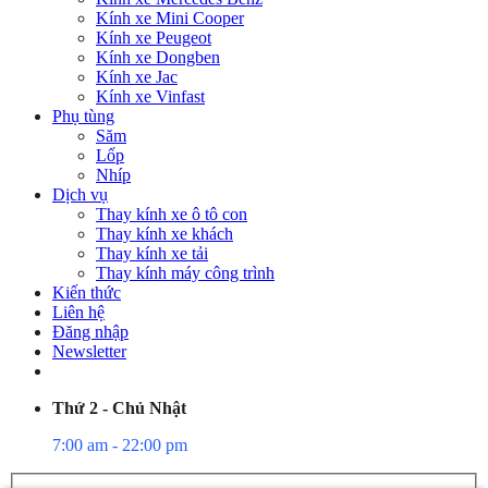
Kính xe Mini Cooper
Kính xe Peugeot
Kính xe Dongben
Kính xe Jac
Kính xe Vinfast
Phụ tùng
Săm
Lốp
Nhíp
Dịch vụ
Thay kính xe ô tô con
Thay kính xe khách
Thay kính xe tải
Thay kính máy công trình
Kiến thức
Liên hệ
Đăng nhập
Newsletter
Thứ 2 - Chủ Nhật
7:00 am - 22:00 pm