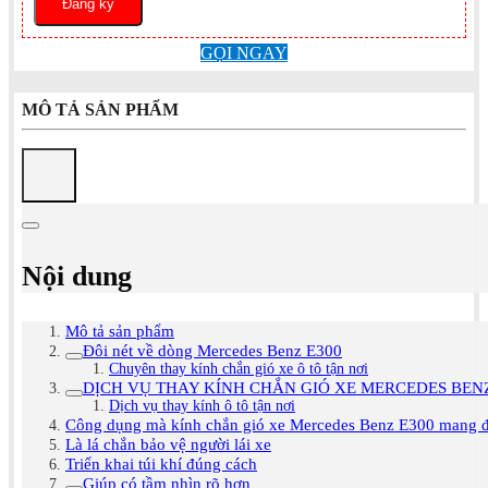
GỌI NGAY
MÔ TẢ SẢN PHẨM
Nội dung
Mô tả sản phẩm
Đôi nét về dòng Mercedes Benz E300
Chuyên thay kính chắn gió xe ô tô tận nơi
DỊCH VỤ THAY KÍNH CHẮN GIÓ XE MERCEDES BENZ
Dịch vụ thay kính ô tô tận nơi
Công dụng mà kính chắn gió xe Mercedes Benz E300 mang 
Là lá chắn bảo vệ người lái xe
Triển khai túi khí đúng cách
Giúp có tầm nhìn rõ hơn