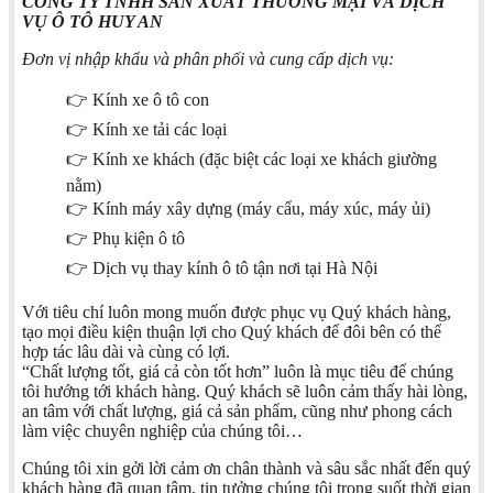
CÔNG TY TNHH SẢN XUÂT THƯƠNG MẠI VÀ DỊCH
VỤ Ô TÔ HUY AN
Đơn vị nhập khẩu và phân phối và cung cấp dịch vụ:
👉 Kính xe ô tô con
👉 Kính xe tải các loại
👉 Kính xe khách (đặc biệt các loại xe khách giường
nằm)
👉 Kính máy xây dựng (máy cẩu, máy xúc, máy ủi)
👉 Phụ kiện ô tô
👉 Dịch vụ thay kính ô tô tận nơi tại Hà Nội
Với tiêu chí luôn mong muốn được phục vụ Quý khách hàng,
tạo mọi điều kiện thuận lợi cho Quý khách để đôi bên có thể
hợp tác lâu dài và cùng có lợi.
“Chất lượng tốt, giá cả còn tốt hơn” luôn là mục tiêu để chúng
tôi hướng tới khách hàng. Quý khách sẽ luôn cảm thấy hài lòng,
an tâm với chất lượng, giá cả sản phẩm, cũng như phong cách
làm việc chuyên nghiệp của chúng tôi…
Chúng tôi xin gởi lời cảm ơn chân thành và sâu sắc nhất đến quý
khách hàng đã quan tâm, tin tưởng chúng tôi trong suốt thời gian