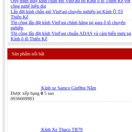
Quy trình thay kính chắn gió VinFast tại Kính ô tô Thiên Kế với
công nghệ hiện đại
Lắp đặt kính chắn gió VinFast chuyên nghiệp tại Kính Ô Tô
Thiên Kế
Thi công lắp đặt kính VinFast chính hãng tại gara ô tô chuyên
nghiệp
Thi công lắp đặt kính VinFast chuẩn ADAS và cảm biến mưa tại
Kính ô tô Thiên Kế
Sản phẩm nổi bật
Kính xe Samco Giường Nằm
Được xếp hạng
0
5 sao
0936669983
Kính Xe Thaco TB79