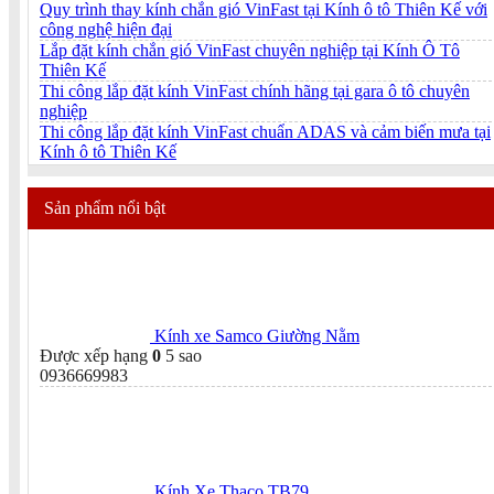
Quy trình thay kính chắn gió VinFast tại Kính ô tô Thiên Kế với
công nghệ hiện đại
Lắp đặt kính chắn gió VinFast chuyên nghiệp tại Kính Ô Tô
Thiên Kế
Thi công lắp đặt kính VinFast chính hãng tại gara ô tô chuyên
nghiệp
Thi công lắp đặt kính VinFast chuẩn ADAS và cảm biến mưa tại
Kính ô tô Thiên Kế
Sản phẩm nổi bật
Kính xe Samco Giường Nằm
Được xếp hạng
0
5 sao
0936669983
Kính Xe Thaco TB79