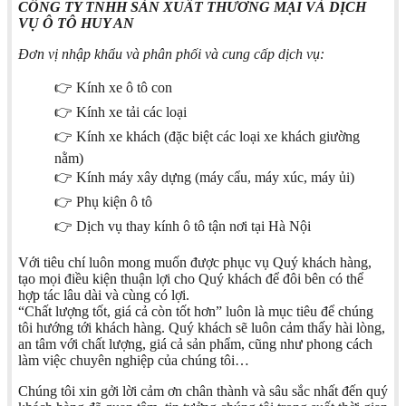
CÔNG TY TNHH SẢN XUÂT THƯƠNG MẠI VÀ DỊCH
VỤ Ô TÔ HUY AN
Đơn vị nhập khẩu và phân phối và cung cấp dịch vụ:
👉 Kính xe ô tô con
👉 Kính xe tải các loại
👉 Kính xe khách (đặc biệt các loại xe khách giường
nằm)
👉 Kính máy xây dựng (máy cẩu, máy xúc, máy ủi)
👉 Phụ kiện ô tô
👉 Dịch vụ thay kính ô tô tận nơi tại Hà Nội
Với tiêu chí luôn mong muốn được phục vụ Quý khách hàng,
tạo mọi điều kiện thuận lợi cho Quý khách để đôi bên có thể
hợp tác lâu dài và cùng có lợi.
“Chất lượng tốt, giá cả còn tốt hơn” luôn là mục tiêu để chúng
tôi hướng tới khách hàng. Quý khách sẽ luôn cảm thấy hài lòng,
an tâm với chất lượng, giá cả sản phẩm, cũng như phong cách
làm việc chuyên nghiệp của chúng tôi…
Chúng tôi xin gởi lời cảm ơn chân thành và sâu sắc nhất đến quý