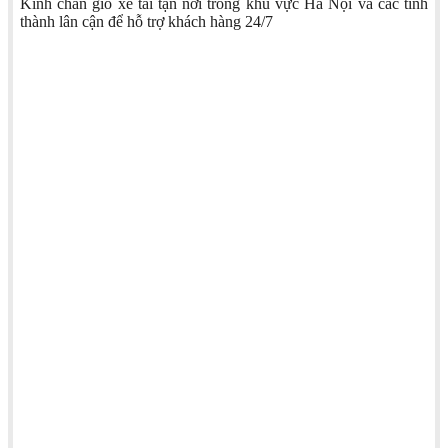
Kính chắn gió xe tải tận nơi trong khu vực Hà Nội và các tỉnh
thành lân cận để hỗ trợ khách hàng 24/7