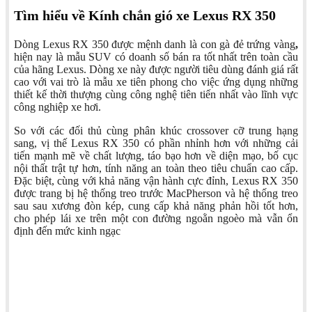
Tìm hiểu về Kính chắn gió xe Lexus RX 350
Dòng Lexus RX 350 được mệnh danh là con gà đẻ trứng vàng
,
hiện nay là mẫu SUV có doanh số bán ra tốt nhất trên toàn cầu
của hãng Lexus. Dòng xe này được người tiêu dùng đánh giá rất
cao với vai trò là mẫu xe tiên phong cho việc ứng dụng những
thiết kế thời thượng cùng công nghệ tiên tiến nhất vào lĩnh vực
công nghiệp xe hơi.
So với các đối thủ cùng phân khúc crossover cỡ trung hạng
sang, vị thế Lexus RX 350 có phần nhỉnh hơn với những cải
tiến mạnh mẽ về chất lượng, táo bạo hơn về diện mạo, bố cục
nội thất trật tự hơn, tính năng an toàn theo tiêu chuẩn cao cấp.
Đặc biệt, cùng với khả năng vận hành cực đỉnh, Lexus RX 350
được trang bị hệ thống treo trước MacPherson và hệ thống treo
sau sau xương đòn kép, cung cấp khả năng phản hồi tốt hơn,
cho phép lái xe trên một con đường ngoằn ngoèo mà vẫn ổn
định đến mức kinh ngạc