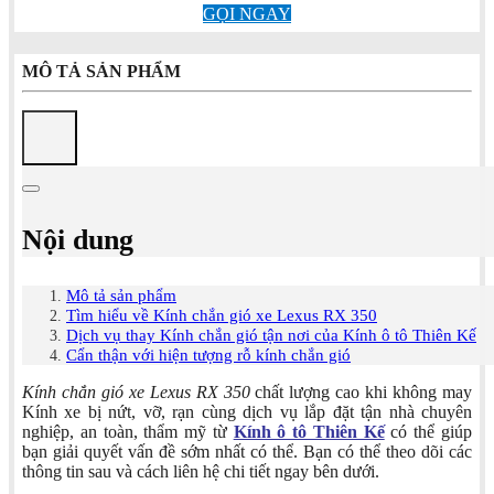
GỌI NGAY
MÔ TẢ SẢN PHẨM
Nội dung
Mô tả sản phẩm
Tìm hiểu về Kính chắn gió xe Lexus RX 350
Dịch vụ thay Kính chắn gió tận nơi của Kính ô tô Thiên Kế
Cẩn thận với hiện tượng rỗ kính chắn gió
Kính chắn gió xe Lexus RX 350
chất lượng cao khi không may
Kính xe bị nứt, vỡ, rạn cùng dịch vụ lắp đặt tận nhà chuyên
nghiệp, an toàn, thẩm mỹ từ
Kính ô tô Thiên Kế
có thể giúp
bạn giải quyết vấn đề sớm nhất có thể. Bạn có thể theo dõi các
thông tin sau và cách liên hệ chi tiết ngay bên dưới.