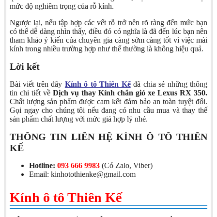
mức độ nghiêm trọng của rỗ kính.
Ngược lại, nếu tập hợp các vết rỗ trở nên rõ ràng đến mức bạn
có thể dễ dàng nhìn thấy, điều đó có nghĩa là đã đến lúc bạn nên
tham khảo ý kiến của chuyên gia càng sớm càng tốt vì việc mài
kính trong nhiều trường hợp như thế thường là không hiệu quả.
Lời kết
Bài viết trên đây
Kính ô tô Thiên Kế
đã chia sẻ những thông
tin chi tiết về
Dịch vụ thay Kính chắn gió xe Lexus RX 350.
Chất lượng sản phẩm được cam kết đảm bảo an toàn tuyệt đối.
Gọi ngay cho chúng tôi nếu đang có nhu cầu mua và thay thế
sản phẩm chất lượng với mức giá hợp lý nhé.
THÔNG TIN LIÊN HỆ KÍNH Ô TÔ THIÊN
KẾ
Hotline:
093 666 9983
(Có Zalo, Viber)
Email: kinhotothienke@gmail.com
Kính ô tô Thiên Kế