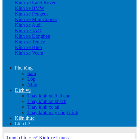
Kính xe Land Rover
Kính xe BMW
Kính xe Peugeot
Kính xe Mini Cooper
Kính xe Audi
Kính xe JAC
Kính xe Dongben
Kính xe Teraco
Kính xe Hino
Kính xe Veam
Phụ tùng
Săm
Lốp
Nhíp
Dịch vụ
Thay kính xe ô tô con
Thay kính xe khách
Thay kính xe tải
Thay kính máy công trình
Kiến thức
Liên hệ
Trang chủ
»
✅ Kính xe Luxus