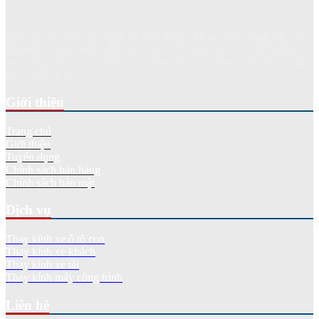
Với hơn 20 năm xây dựng và phát triển, chúng tôi đã cung cấp, lắp
đặt kính xe như kính chắn gió xe khách, xe tải, xe con và các loại
máy xúc, máy ủi, cần cẩu... phục vụ hàng chục nghìn khách hàng
trên khắp cả nước.
Giới thiệu
Trang chủ
Giới thiệu
Tuyển dụng
Chính sách bán hàng
Chính sách bảo mật
Dịch vụ
Thay kính xe ô tô con
Thay kính xe khách
Thay kính xe tải
Thay kính máy công trình
Liên hệ