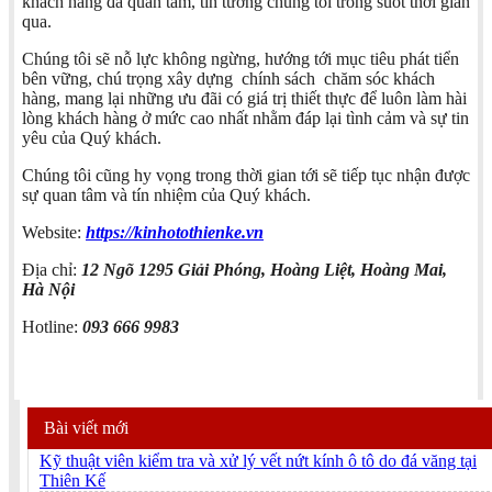
khách hàng đã quan tâm, tin tưởng chúng tôi trong suốt thời gian
qua.
Chúng tôi sẽ nỗ lực không ngừng, hướng tới mục tiêu phát tiển
bên vững, chú trọng xây dựng chính sách chăm sóc khách
hàng, mang lại những ưu đãi có giá trị thiết thực để luôn làm hài
lòng khách hàng ở mức cao nhất nhằm đáp lại tình cảm và sự tin
yêu của Quý khách.
Chúng tôi cũng hy vọng trong thời gian tới sẽ tiếp tục nhận được
sự quan tâm và tín nhiệm của Quý khách.
Website:
https://kinhotothienke.vn
Địa chỉ:
12 Ngõ 1295 Giải Phóng, Hoàng Liệt, Hoàng Mai,
Hà Nội
Hotline:
093 666 9983
Bài viết mới
Kỹ thuật viên kiểm tra và xử lý vết nứt kính ô tô do đá văng tại
Thiên Kế