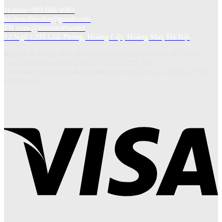
Hotline: 093 666 9983
kinhotothienke@gmail.com
FB.com/@kinhotothienke
12 Ngõ 1295 Giải Phóng, Hoàng Liệt, Hoàng Mai, Hà Nội
Kính ô tô Thiên Kế
- Bản quyền thương hiệu thuộc về Công ty
Sản xuất thương mại và Dich vụ ô tô HUY AN.
Giấy phép ĐKKD số
0108.139.180
cấp bởi Sở Kế hoạch và Đầu tư Thành
phố Hà Nội.