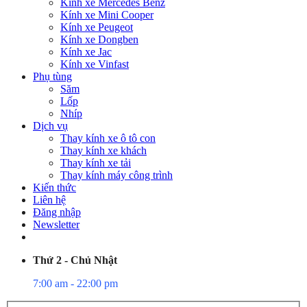
Kính xe Mercedes Benz
Kính xe Mini Cooper
Kính xe Peugeot
Kính xe Dongben
Kính xe Jac
Kính xe Vinfast
Phụ tùng
Săm
Lốp
Nhíp
Dịch vụ
Thay kính xe ô tô con
Thay kính xe khách
Thay kính xe tải
Thay kính máy công trình
Kiến thức
Liên hệ
Đăng nhập
Newsletter
Thứ 2 - Chủ Nhật
7:00 am - 22:00 pm