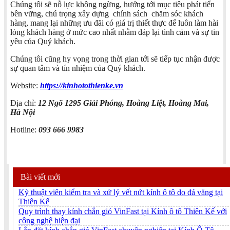
Chúng tôi sẽ nỗ lực không ngừng, hướng tới mục tiêu phát tiển
bên vững, chú trọng xây dựng chính sách chăm sóc khách
hàng, mang lại những ưu đãi có giá trị thiết thực để luôn làm hài
lòng khách hàng ở mức cao nhất nhằm đáp lại tình cảm và sự tin
yêu của Quý khách.
Chúng tôi cũng hy vọng trong thời gian tới sẽ tiếp tục nhận được
sự quan tâm và tín nhiệm của Quý khách.
Website:
https://kinhotothienke.vn
Địa chỉ:
12 Ngõ 1295 Giải Phóng, Hoàng Liệt, Hoàng Mai,
Hà Nội
Hotline:
093 666 9983
Bài viết mới
Kỹ thuật viên kiểm tra và xử lý vết nứt kính ô tô do đá văng tại
Thiên Kế
Quy trình thay kính chắn gió VinFast tại Kính ô tô Thiên Kế với
công nghệ hiện đại