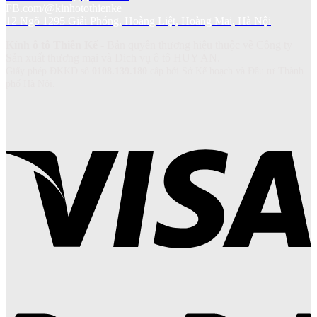
FB.com/@kinhotothienke
12 Ngõ 1295 Giải Phóng, Hoàng Liệt, Hoàng Mai, Hà Nội
Kính ô tô Thiên Kế
- Bản quyền thương hiệu thuộc về Công ty
Sản xuất thương mại và Dich vụ ô tô HUY AN.
Giấy phép ĐKKD số
0108.139.180
cấp bởi Sở Kế hoạch và Đầu tư Thành
phố Hà Nội.