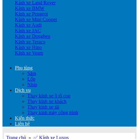
Kính xe Land Rover
Kính xe BMW
Kính xe Peugeot
Kính xe Mini Cooper
Kính xe Audi
Kính xe JAC
Kính xe Dongben
Kính xe Teraco
Kính xe Hino
Kính xe Veam
Phụ tùng
Săm
Lốp
Nhíp
Dịch vụ
Thay kính xe ô tô con
Thay kính xe khách
Thay kính xe tải
Thay kính máy công trình
Kiến thức
Liên hệ
Trang chủ
»
✅ Kính xe Luxus