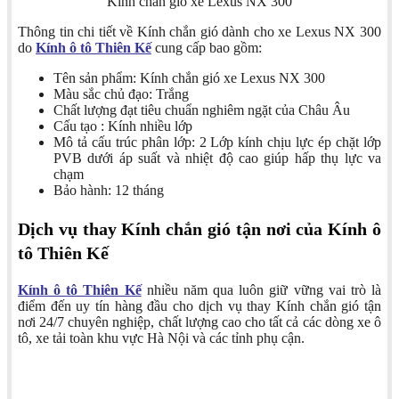
Kính chắn gió xe Lexus NX 300
Thông tin chi tiết về Kính chắn gió dành cho xe Lexus NX 300
do
Kính ô tô Thiên Kế
cung cấp bao gồm:
Tên sản phẩm: Kính chắn gió xe Lexus NX 300
Màu sắc chủ đạo: Trắng
Chất lượng đạt tiêu chuẩn nghiêm ngặt của Châu Âu
Cấu tạo : Kính nhiều lớp
Mô tả cấu trúc phân lớp: 2 Lớp kính chịu lực ép chặt lớp
PVB dưới áp suất và nhiệt độ cao giúp hấp thụ lực va
chạm
Bảo hành: 12 tháng
Dịch vụ thay Kính chắn gió tận nơi của Kính ô
tô Thiên Kế
Kính ô tô Thiên Kế
nhiều năm qua luôn giữ vững vai trò là
điểm đến uy tín hàng đầu cho dịch vụ thay Kính chắn gió tận
nơi 24/7 chuyên nghiệp, chất lượng cao cho tất cả các dòng xe ô
tô, xe tải toàn khu vực Hà Nội và các tỉnh phụ cận.