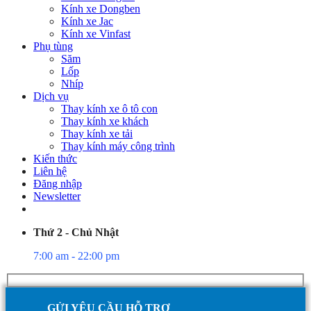
Kính xe Dongben
Kính xe Jac
Kính xe Vinfast
Phụ tùng
Săm
Lốp
Nhíp
Dịch vụ
Thay kính xe ô tô con
Thay kính xe khách
Thay kính xe tải
Thay kính máy công trình
Kiến thức
Liên hệ
Đăng nhập
Newsletter
Thứ 2 - Chủ Nhật
7:00 am - 22:00 pm
GỬI YÊU CẦU HỖ TRỢ