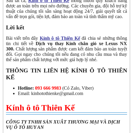
Sau tất cả,
Kính ô tô Thiên Kế
mong muốn quý khách hàng
được an toàn trên mọi nẻo đường. Các chuyên gia, đội hỗ trợ kỹ
thuật của chúng tôi sẵn sàng hoạt động 24/7, giải quyết tất cả
vấn đề trọn gói, tiện lợi, đảm bảo an toàn và tính thẩm mỹ cao.
Lời kết
Bài viết trên đây
Kính ô tô Thiên Kế
đã chia sẻ những thông
tin chi tiết về
Dịch vụ thay Kính chắn gió xe Lexus NX
300.
Chất lượng sản phẩm được cam kết đảm bảo an toàn tuyệt
đối. Gọi ngay cho chúng tôi nếu đang có nhu cầu mua và thay
thế sản phẩm chất lượng với mức giá hợp lý nhé.
THÔNG TIN LIÊN HỆ KÍNH Ô TÔ THIÊN
KẾ
Hotline:
093 666 9983
(Có Zalo, Viber)
Email: kinhotothienke@gmail.com
Kính ô tô Thiên Kế
CÔNG TY TNHH SẢN XUÂT THƯƠNG MẠI VÀ DỊCH
VỤ Ô TÔ HUY AN