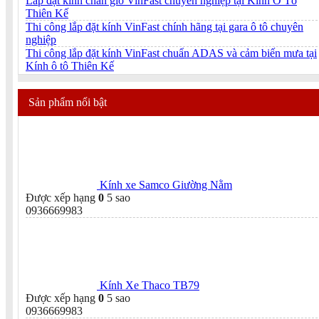
Lắp đặt kính chắn gió VinFast chuyên nghiệp tại Kính Ô Tô
Thiên Kế
Thi công lắp đặt kính VinFast chính hãng tại gara ô tô chuyên
nghiệp
Thi công lắp đặt kính VinFast chuẩn ADAS và cảm biến mưa tại
Kính ô tô Thiên Kế
Sản phẩm nổi bật
Kính xe Samco Giường Nằm
Được xếp hạng
0
5 sao
0936669983
Kính Xe Thaco TB79
Được xếp hạng
0
5 sao
0936669983