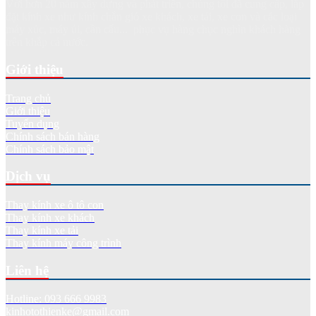
Với hơn 20 năm xây dựng và phát triển, chúng tôi đã cung cấp, lắp
đặt kính xe như kính chắn gió xe khách, xe tải, xe con và các loại
máy xúc, máy ủi, cần cẩu... phục vụ hàng chục nghìn khách hàng
trên khắp cả nước.
Giới thiệu
Trang chủ
Giới thiệu
Tuyển dụng
Chính sách bán hàng
Chính sách bảo mật
Dịch vụ
Thay kính xe ô tô con
Thay kính xe khách
Thay kính xe tải
Thay kính máy công trình
Liên hệ
Hotline: 093 666 9983
kinhotothienke@gmail.com