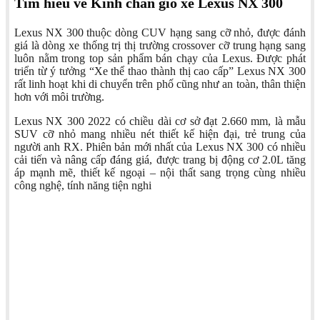
Tìm hiểu về Kính chắn gió xe Lexus NX 300
Lexus NX 300 thuộc dòng CUV hạng sang cỡ nhỏ, được đánh
giá là dòng xe thống trị thị trường crossover cỡ trung hạng sang
luôn nằm trong top sản phẩm bán chạy của Lexus. Được phát
triển từ ý tưởng “Xe thể thao thành thị cao cấp” Lexus NX 300
rất linh hoạt khi di chuyển trên phố cũng như an toàn, thân thiện
hơn với môi trường.
Lexus NX 300 2022 có chiều dài cơ sở đạt 2.660 mm, là mẫu
SUV cỡ nhỏ mang nhiều nét thiết kế hiện đại, trẻ trung của
người anh RX. Phiên bản mới nhất của Lexus NX 300 có nhiều
cải tiến và nâng cấp đáng giá, được trang bị động cơ 2.0L tăng
áp mạnh mẽ, thiết kế ngoại – nội thất sang trọng cùng nhiều
công nghệ, tính năng tiện nghi