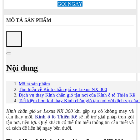
GỌI NGAY
MÔ TẢ SẢN PHẨM
Nội dung
Mô tả sản phẩm
Tìm hiểu về Kính chắn gió xe Lexus NX 300
Dịch vụ thay Kính chắn gió tận nơi của Kính ô tô Thiên Kế
Tiết kiệm hơn khi thay Kính chắn gió tận nơi với dịch vụ của
Kính chắn gió xe Lexus NX 300
khi gặp sự cố không may và
cần thay mới,
Kính ô tô Thiên Kế
sẽ hỗ trợ giải pháp trọn gói
tận nơi, tiện lợi. Quý khách có thể tìm hiểu thông tin cần thiết và
cả cách để liên hệ ngay bên dưới.