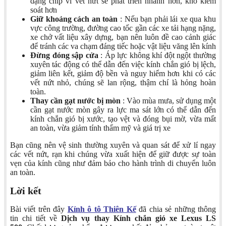
dạng chip vì vết nứt sẽ phát triển nhanh hơn, khó kiểm
soát hơn
Giữ khoảng cách an toàn
: Nếu bạn phải lái xe qua khu
vực công trường, đường cao tốc gần các xe tải hạng nặng,
xe chở vất liệu xây dựng, bạn nên luôn đề cao cảnh giác
để tránh các va chạm đáng tiếc hoặc vật liệu văng lên kính
Đừng đóng sập cửa
: Áp lực không khí đột ngột thường
xuyên tác động có thể dẫn đến việc kính chắn gió bị lệch,
giảm liên kết, giảm độ bền và nguy hiểm hơn khi có các
vết nứt nhỏ, chúng sẽ lan rộng, thậm chí là hỏng hoàn
toàn.
Thay cần gạt nước bị mòn
: Vào mùa mưa, sử dụng một
cần gạt nước mòn gây ra lực ma sát lớn có thể dẫn đến
kính chắn gió bị xước, tạo vệt và đóng bụi mờ, vừa mất
an toàn, vừa giảm tính thẩm mỹ và giá trị xe
Bạn cũng nên vệ sinh thường xuyên và quan sát để xử lí ngay
các vết nứt, rạn khi chúng vừa xuất hiện để giữ được sự toàn
vẹn của kính cũng như đảm bảo cho hành trình di chuyển luôn
an toàn.
Lời kết
Bài viết trên đây
Kính ô tô Thiên Kế
đã chia sẻ những thông
tin chi tiết về
Dịch vụ thay Kính chắn gió xe Lexus LS