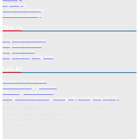
Tuyển dụng
Chính sách bán hàng
Chính sách bảo mật
Dịch vụ
Thay kính xe ô tô con
Thay kính xe khách
Thay kính xe tải
Thay kính máy công trình
Liên hệ
Hotline: 093 666 9983
kinhotothienke@gmail.com
FB.com/@kinhotothienke
12 Ngõ 1295 Giải Phóng, Hoàng Liệt, Hoàng Mai, Hà Nội
Kính ô tô Thiên Kế
- Bản quyền thương hiệu thuộc về Công ty
Sản xuất thương mại và Dich vụ ô tô HUY AN.
Giấy phép ĐKKD số
0108.139.180
cấp bởi Sở Kế hoạch và Đầu tư Thành
phố Hà Nội.