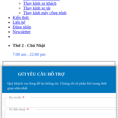
Thay kính xe khách
Thay kính xe tải
Thay kính máy công trình
Kiến thức
Liên hệ
Đăng nhập
Newsletter
Thứ 2 - Chủ Nhật
7:00 am - 22:00 pm
GỬI YÊU CẦU HỖ TRỢ
Quý khách vui lòng để lại thông tin. Chúng tôi sẽ phản hồi trong thời
gian sớm nhất.
Họ và tên
*
Số điện thoại
*