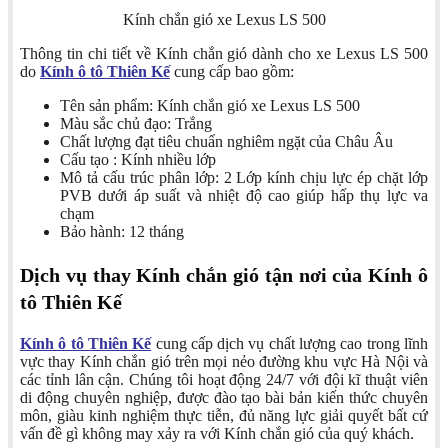
Kính chắn gió xe Lexus LS 500
Thông tin chi tiết về Kính chắn gió dành cho xe Lexus LS 500
do
Kính ô tô Thiên Kế
cung cấp bao gồm:
Tên sản phẩm: Kính chắn gió xe Lexus LS 500
Màu sắc chủ đạo: Trắng
Chất lượng đạt tiêu chuẩn nghiêm ngặt của Châu Âu
Cấu tạo : Kính nhiều lớp
Mô tả cấu trúc phân lớp: 2 Lớp kính chịu lực ép chặt lớp
PVB dưới áp suất và nhiệt độ cao giúp hấp thụ lực va
chạm
Bảo hành: 12 tháng
Dịch vụ thay Kính chắn gió tận nơi của Kính ô
tô Thiên Kế
Kính ô tô Thiên Kế
cung cấp dịch vụ chất lượng cao trong lĩnh
vực thay Kính chắn gió trên mọi nẻo đường khu vực Hà Nội và
các tỉnh lân cận. Chúng tôi hoạt động 24/7 với đội kĩ thuật viên
di động chuyên nghiệp, được đào tạo bài bản kiến thức chuyên
môn, giàu kinh nghiệm thực tiễn, đủ năng lực giải quyết bất cứ
vấn đề gì không may xảy ra với Kính chắn gió của quý khách.