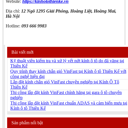
Website:
https://kinhotothienke.vn
Địa chỉ:
12 Ngõ 1295 Giải Phóng, Hoàng Liệt, Hoàng Mai,
Hà Nội
Hotline:
093 666 9983
Bài viết mới
Kỹ thuật viên kiểm tra và xử lý vết nứt kính ô tô do đá văng tại
Thiên Kế
Quy trình thay kính chắn gió VinFast tại Kính ô tô Thiên Kế với
công nghệ hiện đại
Lắp đặt kính chắn gió VinFast chuyên nghiệp tại Kính Ô Tô
Thiên Kế
Thi công lắp đặt kính VinFast chính hãng tại gara ô tô chuyên
nghiệp
Thi công lắp đặt kính VinFast chuẩn ADAS và cảm biến mưa tại
Kính ô tô Thiên Kế
Sản phẩm nổi bật