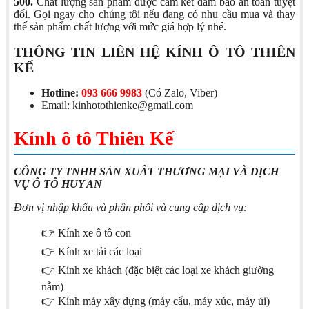
500.
Chất lượng sản phẩm được cam kết đảm bảo an toàn tuyệt
đối. Gọi ngay cho chúng tôi nếu đang có nhu cầu mua và thay
thế sản phẩm chất lượng với mức giá hợp lý nhé.
THÔNG TIN LIÊN HỆ KÍNH Ô TÔ THIÊN
KẾ
Hotline:
093 666 9983
(Có Zalo, Viber)
Email: kinhotothienke@gmail.com
Kính ô tô Thiên Kế
CÔNG TY TNHH SẢN XUÂT THƯƠNG MẠI VÀ DỊCH
VỤ Ô TÔ HUY AN
Đơn vị nhập khẩu và phân phối và cung cấp dịch vụ:
👉 Kính xe ô tô con
👉 Kính xe tải các loại
👉 Kính xe khách (đặc biệt các loại xe khách giường
nằm)
👉 Kính máy xây dựng (máy cẩu, máy xúc, máy ủi)