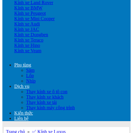
Kính xe Land Rover
Kính xe BMW
Kính xe Peugeot
Kính xe Mini Cooper
Kính xe Audi
Kính xe JAC
Kính xe Dongben
Kính xe Teraco
Kính xe Hino
Kính xe Veam
Phụ tùng
Săm
Lốp
Nhíp
Dịch vụ
Thay kính xe ô tô con
Thay kính xe khách
Thay kính xe tải
Thay kính máy công trình
Kiến thức
Liên hệ
Trang chủ
»
✅ Kính xe Luxus