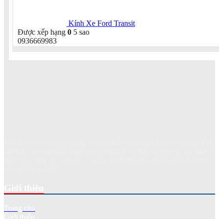
Kính Xe Ford Transit
Được xếp hạng
0
5 sao
0936669983
Với hơn 20 năm xây dựng và phát triển, chúng tôi đã cung cấp, lắp
đặt kính xe như kính chắn gió xe khách, xe tải, xe con và các loại
máy xúc, máy ủi, cần cẩu... phục vụ hàng chục nghìn khách hàng
trên khắp cả nước.
Giới thiệu
Trang chủ
Giới thiệu