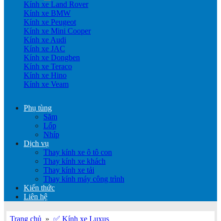
Kính xe Land Rover
Kính xe BMW
Kính xe Peugeot
Kính xe Mini Cooper
Kính xe Audi
Kính xe JAC
Kính xe Dongben
Kính xe Teraco
Kính xe Hino
Kính xe Veam
Phụ tùng
Săm
Lốp
Nhíp
Dịch vụ
Thay kính xe ô tô con
Thay kính xe khách
Thay kính xe tải
Thay kính máy công trình
Kiến thức
Liên hệ
Trang chủ
»
✅ Kính xe Luxus