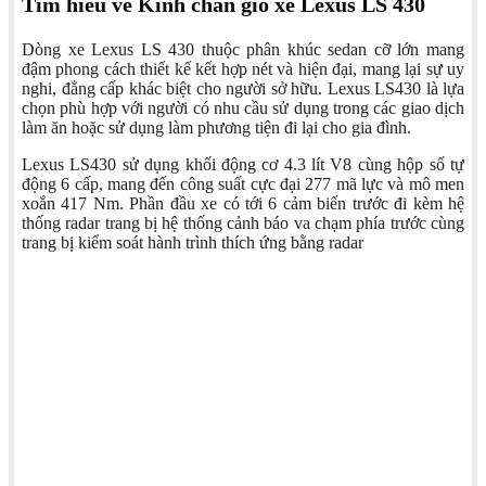
Tìm hiểu về Kính chắn gió xe Lexus LS 430
Dòng xe Lexus LS 430 thuộc phân khúc sedan cỡ lớn mang
đậm phong cách thiết kế kết hợp nét và hiện đại, mang lại sự uy
nghi, đẳng cấp khác biệt cho người sở hữu. Lexus LS430 là lựa
chọn phù hợp với người có nhu cầu sử dụng trong các giao dịch
làm ăn hoặc sử dụng làm phương tiện đi lại cho gia đình.
Lexus LS430 sử dụng khối động cơ 4.3 lít V8 cùng hộp số tự
động 6 cấp, mang đến công suất cực đại 277 mã lực và mô men
xoắn 417 Nm. Phần đầu xe có tới 6 cảm biến trước đi kèm hệ
thống radar trang bị hệ thống cảnh báo va chạm phía trước cùng
trang bị kiểm soát hành trình thích ứng bằng radar