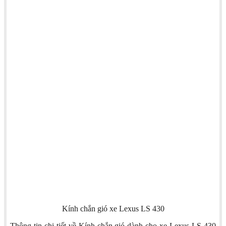
Kính chắn gió xe Lexus LS 430
Thông tin chi tiết về Kính chắn gió dành cho xe Lexus LS 430