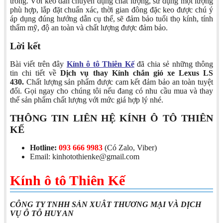
trong. Với keo dán chuyên dụng chất lượng, sử dụng một lượng
phù hợp, lắp đặt chuẩn xác, thời gian đông đặc keo được chú ý
áp dụng đúng hướng dẫn cụ thể, sẽ đảm bảo tuổi thọ kính, tính
thẩm mỹ, độ an toàn và chất lượng được đảm bảo.
Lời kết
Bài viết trên đây
Kính ô tô Thiên Kế
đã chia sẻ những thông
tin chi tiết về
Dịch vụ thay Kính chắn gió xe Lexus LS
430.
Chất lượng sản phẩm được cam kết đảm bảo an toàn tuyệt
đối. Gọi ngay cho chúng tôi nếu đang có nhu cầu mua và thay
thế sản phẩm chất lượng với mức giá hợp lý nhé.
THÔNG TIN LIÊN HỆ KÍNH Ô TÔ THIÊN
KẾ
Hotline:
093 666 9983
(Có Zalo, Viber)
Email: kinhotothienke@gmail.com
Kính ô tô Thiên Kế
CÔNG TY TNHH SẢN XUÂT THƯƠNG MẠI VÀ DỊCH
VỤ Ô TÔ HUY AN