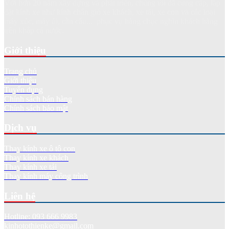
Với hơn 20 năm xây dựng và phát triển, chúng tôi đã cung cấp, lắp
đặt kính xe như kính chắn gió xe khách, xe tải, xe con và các loại
máy xúc, máy ủi, cần cẩu... phục vụ hàng chục nghìn khách hàng
trên khắp cả nước.
Giới thiệu
Trang chủ
Giới thiệu
Tuyển dụng
Chính sách bán hàng
Chính sách bảo mật
Dịch vụ
Thay kính xe ô tô con
Thay kính xe khách
Thay kính xe tải
Thay kính máy công trình
Liên hệ
Hotline: 093 666 9983
kinhotothienke@gmail.com