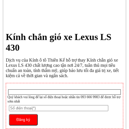
Kính chắn gió xe Lexus LS
430
Dịch vụ của Kính ô tô Thiên Kế hỗ trợ thay Kính chắn gió xe
Lexus LS 430 chất lượng cao tận nơi 24/7, tuân thủ mọi tiêu
chuẩn an toàn, tính thẩm mỹ, giúp bảo lưu tối đa giá trị xe, tiết
kiệm cả về thời gian và ngân sách.
Quý khách vui lòng để lại số điện thoại hoặc nhắn tin 093 666 9983 để được hỗ trợ
sớm nhất