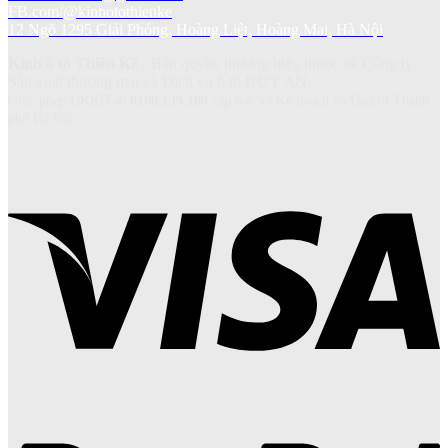
FB.com/@kinhotothienke
12 Ngõ 1295 Giải Phóng, Hoàng Liệt, Hoàng Mai, Hà Nội
Kính ô tô Thiên Kế
- Bản quyền thương hiệu thuộc về Công ty
Sản xuất thương mại và Dich vụ ô tô HUY AN.
Giấy phép ĐKKD số
0108.139.180
cấp bởi Sở Kế hoạch và Đầu tư Thành
phố Hà Nội.