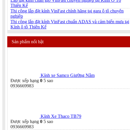
Lắp đặt kính chắn gió VinFast chuyên nghiệp tại Kính Ô Tô
Thiên Kế
Thi công lắp đặt kính VinFast chính hãng tại gara ô tô chuyên
nghiệp
Thi công lắp đặt kính VinFast chuẩn ADAS và cảm biến mưa tại
Kính ô tô Thiên Kế
Sản phẩm nổi bật
Kính xe Samco Giường Nằm
Được xếp hạng
0
5 sao
0936669983
Kính Xe Thaco TB79
Được xếp hạng
0
5 sao
0936669983