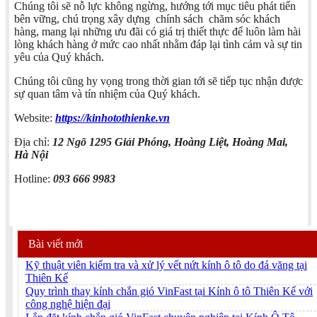
Chúng tôi sẽ nỗ lực không ngừng, hướng tới mục tiêu phát tiển
bên vững, chú trọng xây dựng chính sách chăm sóc khách
hàng, mang lại những ưu đãi có giá trị thiết thực để luôn làm hài
lòng khách hàng ở mức cao nhất nhằm đáp lại tình cảm và sự tin
yêu của Quý khách.
Chúng tôi cũng hy vọng trong thời gian tới sẽ tiếp tục nhận được
sự quan tâm và tín nhiệm của Quý khách.
Website:
https://kinhotothienke.vn
Địa chỉ:
12 Ngõ 1295 Giải Phóng, Hoàng Liệt, Hoàng Mai,
Hà Nội
Hotline:
093 666 9983
Bài viết mới
Kỹ thuật viên kiểm tra và xử lý vết nứt kính ô tô do đá văng tại
Thiên Kế
Quy trình thay kính chắn gió VinFast tại Kính ô tô Thiên Kế với
công nghệ hiện đại