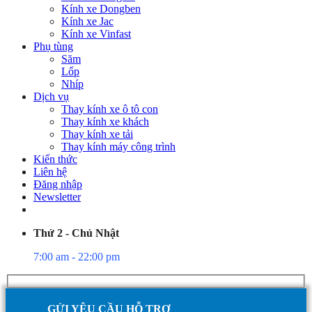
Kính xe Dongben
Kính xe Jac
Kính xe Vinfast
Phụ tùng
Săm
Lốp
Nhíp
Dịch vụ
Thay kính xe ô tô con
Thay kính xe khách
Thay kính xe tải
Thay kính máy công trình
Kiến thức
Liên hệ
Đăng nhập
Newsletter
Thứ 2 - Chủ Nhật
7:00 am - 22:00 pm
GỬI YÊU CẦU HỖ TRỢ